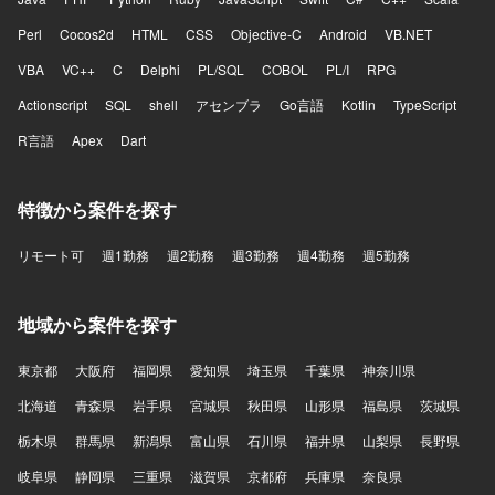
Perl
Cocos2d
HTML
CSS
Objective-C
Android
VB.NET
VBA
VC++
C
Delphi
PL/SQL
COBOL
PL/I
RPG
Actionscript
SQL
shell
アセンブラ
Go言語
Kotlin
TypeScript
R言語
Apex
Dart
特徴から案件を探す
リモート可
週1勤務
週2勤務
週3勤務
週4勤務
週5勤務
地域から案件を探す
東京都
大阪府
福岡県
愛知県
埼玉県
千葉県
神奈川県
北海道
青森県
岩手県
宮城県
秋田県
山形県
福島県
茨城県
栃木県
群馬県
新潟県
富山県
石川県
福井県
山梨県
長野県
岐阜県
静岡県
三重県
滋賀県
京都府
兵庫県
奈良県