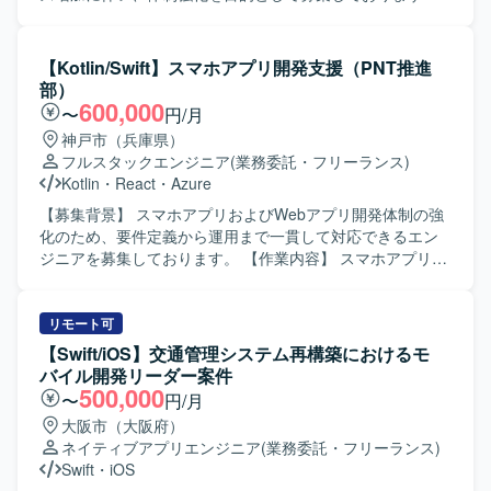
発プロセスに携わることで、新しい開発手法やツールの活
【作業内容】 AWS上で稼働する業務系Webアプリに対し
用スキルを高めることができます。 【開発環境】 Flutterを
て、Django/Pythonを用いたバックエンド保守開発および追
中心としたモバイルアプリケーション開発環境を想定して
加機能開発をご担当いただきます。既存機能の改修、不具
【Kotlin/Swift】スマホアプリ開発支援（PNT推進
います。既存のアーキテクチャや開発ルールに沿って開発
合対応、認証まわりや画面機能追加、マスタ変更に伴うバ
部）
を行っていただきます。
ックエンド対応を行っていただきます。AWS環境上で稼働
600,000
〜
円/月
するWebアプリのログ確認や原因調査、本番リリース前後
神戸市（兵庫県）
の改修・検証・リリース支援、設計書・テスト仕様書・リ
フルスタックエンジニア
(業務委託・フリーランス)
リース関連資料などのドキュメント更新もお任せいたしま
Kotlin
・
React
・
Azure
す。必要に応じてフロントエンド側の調査や軽微な修正支
援も行っていただきます。 【求める人物像】 既存システム
【募集背景】 スマホアプリおよびWebアプリ開発体制の強
の構造を理解しながら、自ら調査し主体的に課題解決に取
化のため、要件定義から運用まで一貫して対応できるエン
り組んでいただける方を求めております。チームメンバー
ジニアを募集しております。 【作業内容】 スマホアプリ
と協調しつつ、ドキュメント作成やレビュー指摘対応など
（Android/iOS）およびWebアプリを対象に、要件整理・要
も丁寧に行っていただける方が望ましいです。 【ポジショ
件定義から基本設計・詳細設計、実装、テスト、リリース
ンの魅力】 複数の業務系Webアプリを同一基盤で扱うた
後の運用まで一連の工程をご担当いただきます。フルスタ
リモート可
め、共通基盤の理解を深めながら幅広いドメインの機能開
ックに対応しつつ、バイブコーディングやAI駆動開発を活
【Swift/iOS】交通管理システム再構築におけるモ
発・保守に関わることができます。リリース前後の改修や
用しながら、主体的に開発を推進していただきます。 【求
バイル開発リーダー案件
検証、障害調査など、サービスライフサイクル全体に携わ
める人物像】 モバイルアプリとWebアプリの両方に興味を
500,000
〜
円/月
ることで、バックエンドエンジニアとしての経験を総合的
持ち、自ら学びながら新しい開発手法を取り入れていける
大阪市（大阪府）
に積むことができます。 【開発環境】 Django/Pythonを用
方を求めております。関係者とのコミュニケーションを大
ネイティブアプリエンジニア
(業務委託・フリーランス)
いたバックエンド開発を中心に、AWS環境上で稼働する
切にし、お客様との対話を通じて要件を整理しながら開発
Swift
・
iOS
Webアプリケーションの保守開発を行います。RDB/SQLを
を進められる方が望ましいです。 【ポジションの魅力】 モ