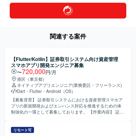
関連する案件
【Flutter/Kotlin】証券取引システム向け資産管理
スマホアプリ開発エンジニア募集
720,000
〜
円/月
港区（東京都）
ネイティブアプリエンジニア
(業務委託・フリーランス)
Dart
・
Flutter
・
Android（OS）
【募集背景】 証券取引システムにおける資産管理スマホア
プリの新規開発およびエンハンス対応を推進するための体
制強化の一環として募集しております。 【作業内容】 証券
取引システム向け資産管理スマホアプリの新規開発および
機能追加開発をご担当いただきます。Flutter を用いたモバ
イルアプリ開発を中心に、Kotlin を用いたBFF周辺の開発に
リモート可