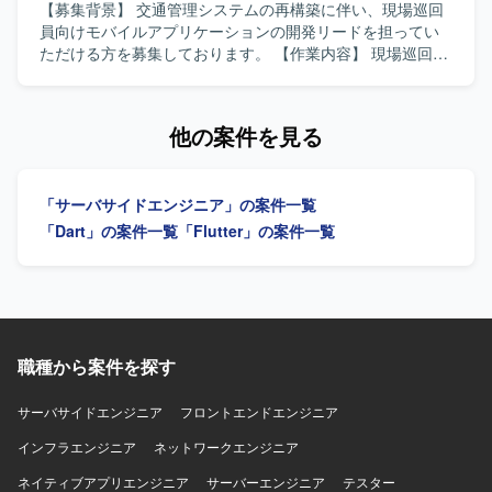
利用したデータベースアクセスや、Gitを用いたチーム開発
バイルアプリとWebアプリを横断しつつ、フルスタックに
【募集背景】 交通管理システムの再構築に伴い、現場巡回
を行う環境です。
開発経験を積むことができます。AI駆動開発やバイブコー
員向けモバイルアプリケーションの開発リードを担ってい
ディングなど新しい開発スタイルに触れながら、要件定義
ただける方を募集しております。 【作業内容】 現場巡回員
から運用まで一気通貫で携わることで、上流から下流まで
向けiPhoneアプリ開発支援をご担当いただきます。iOSアプ
幅広いスキルを身につけられます。 【開発環境】
リ開発における基本設計やSwiftを用いた開発、設計方針・
Android（Kotlin）、iOS（Swift）、Webアプリ（React,
開発方針の整理、仕様調整や技術課題の整理、レビュー対
他の案件を見る
Node.js）、クラウド環境（Azure）、CI/CD環境などを組み
応などを実施していただきます。また、開発メンバーへの
合わせたモダンな開発環境を予定しております。
技術的なリードを行い、後続の詳細設計、製造、テスト工
程まで一貫して対応していただきます。アプリでは点検情
「サーバサイドエンジニア」の案件一覧
報登録、交通状況入力、写真登録、現場報告などの機能を
想定しております。 【求める人物像】 モバイルアプリ開発
「Dart」の案件一覧
「Flutter」の案件一覧
において主体的に設計方針や開発方針を整理し、関係者と
円滑にコミュニケーションを取りながら仕様調整や技術課
題整理を推進できる方を求めております。開発メンバーを
技術面からリードしつつ、品質や生産性の向上に意欲的に
取り組んでいただける方が望ましいです。 【ポジションの
魅力】 交通インフラ領域の重要なシステム再構築プロジェ
職種から案件を探す
クトにおいて、モバイル開発リーダーとして上流工程から
後続工程まで広く関わっていただけます。業務系モバイル
サーバサイドエンジニア
フロントエンドエンジニア
アプリや位置情報・写真登録などの機能を通じて、現場業
インフラエンジニア
務の効率化や安全性向上に貢献できる点が魅力です。今
ネットワークエンジニア
後、AI開発支援ツールを活用した開発手法の検討にも関与
ネイティブアプリエンジニア
サーバーエンジニア
テスター