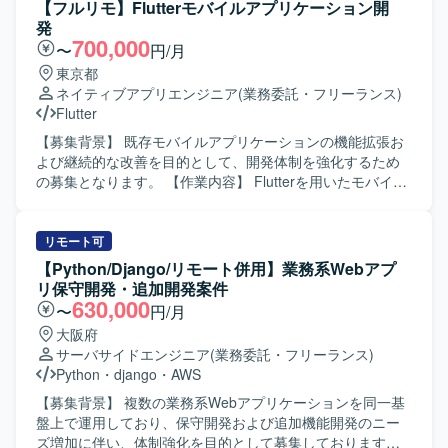
も関わっていただく想定です。生成AIを活用した開発プロ
【フルリモ】Flutterモバイルアプリケーション開
セスを取り入れつつ、ビジネス側メンバーとコミュニケー
発
ションを取りながら要件の整理や仕様調整、実装、レビュ
700,000
〜
円/月
ーを行っていただきます。スクラムベースのアジャイル開
東京都
発に参加し、定期的なリリースサイクルの中で設計から実
ネイティブアプリエンジニア
(業務委託・フリーランス)
装、テスト、改善まで一連の工程に携わっていただきま
Flutter
す。 【求める人物像】 チームメンバーやビジネス側と積極
的にコミュニケーションを取りながら、自ら課題を発見し
【募集背景】 既存モバイルアプリケーションの機能拡張お
解決に向けて主体的に動ける方を求めております。新しい
よび継続的な改善を目的として、開発体制を強化するため
技術や開発手法への関心が高く、生成AIなどの新しい取り
の募集となります。 【作業内容】 Flutterを用いたモバイル
組みにも前向きにチャレンジいただける方が望ましいで
アプリケーションの新機能開発および運用保守を担当して
す。 【ポジションの魅力】 金融領域の証券取引システムに
いただきます。既存のアーキテクチャに沿った設計から実
関わる資産管理スマホアプリ開発に携わることで、ドメイ
装までを一貫して対応し、コードレビューを通じた品質向
リモート可
ン知見とモバイルアプリ開発スキルの両方を高めていただ
上にも関わっていただきます。生成AIを積極的に活用し、
【Python/Django/リモート併用】業務系Webアプ
けます。Flutter を中心としたクロスプラットフォーム開発
ドキュメント作成やコード補助などを含む効率的な開発プ
リ保守開発・追加開発案件
に加え、生成AIを活用した開発プロセスを経験できる環境
ロセスの推進にも取り組んでいただきます。 【求める人物
630,000
〜
円/月
です。スクラムによる短い開発サイクルの中で、企画から
像】 自ら課題を見つけ主体的にタスクを推進できる方を求
大阪府
リリースまでの一連の流れを継続的に経験できる点も魅力
めています。チーム内で積極的にコミュニケーションを取
サーバサイドエンジニア
(業務委託・フリーランス)
です。 【開発環境】 Flutter（モバイル）、Kotlin（BFF）
りながら、質問や提案を行い、より良い開発プロセスやプ
Python
・
django
・
AWS
を中心とした構成で、アジャイル（スクラム）開発を採用
ロダクトづくりに貢献していただける方が望ましいです。
しております。約3週間ごとのリリースサイクルで継続的な
【ポジションの魅力】 Flutterを用いたモバイルアプリケー
【募集背景】 複数の業務系Webアプリケーションを同一基
機能追加と改善を行っております。
ション開発に深く関わることができ、設計から実装、レビ
盤上で運用しており、保守開発および追加機能開発のニー
ューまで一連の工程を経験できます。生成AIを活用した開
ズ増加に伴い、体制強化を目的として募集しております。