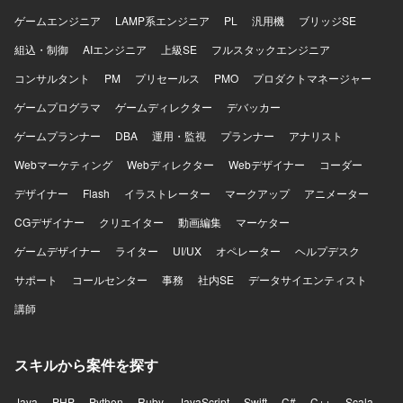
いただける可能性があります。 【開発環境】
iOS（iPhone）向けアプリケーション開発環境を想定してお
ゲームエンジニア
LAMP系エンジニア
PL
汎用機
ブリッジSE
り、Swiftを用いた開発を行います。バックエンドではJava
組込・制御
AIエンジニア
上級SE
フルスタックエンジニア
／Spring Boot、フロントエンドではReact等の技術スタッ
クと連携する想定です。また、AI開発支援ツールの活用を
コンサルタント
PM
プリセールス
PMO
プロダクトマネージャー
検討している環境です。
ゲームプログラマ
ゲームディレクター
デバッカー
ゲームプランナー
DBA
運用・監視
プランナー
アナリスト
Webマーケティング
Webディレクター
Webデザイナー
コーダー
デザイナー
Flash
イラストレーター
マークアップ
アニメーター
CGデザイナー
クリエイター
動画編集
マーケター
ゲームデザイナー
ライター
UI/UX
オペレーター
ヘルプデスク
サポート
コールセンター
事務
社内SE
データサイエンティスト
講師
スキルから案件を探す
Java
PHP
Python
Ruby
JavaScript
Swift
C#
C++
Scala