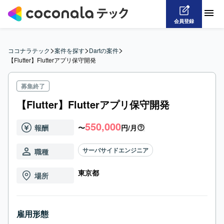
会員登録
>
>
>
ココナラテック
案件を探す
Dartの案件
【Flutter】Flutterアプリ保守開発
募集終了
【Flutter】Flutterアプリ保守開発
550,000
報酬
〜
円/月
サーバサイドエンジニア
職種
東京都
場所
雇用形態