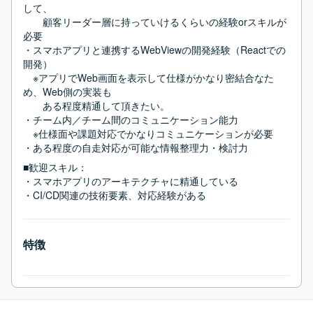
して、

　　顧客リーダー層に持っていけるくらいの経験orスキルが
必要

・スマホアプリと連携するWebViewの開発経験（Reactでの
開発）

　※アプリでWeb画面を表示して仕様がかなり密結合なた
め、Web側の実装も

　　ある程度精通して頂きたい。

・チーム内／チーム間のコミュニケーション能力

　※仕様面や課題対応でかなりコミュニケーションが必要

・ある程度の自走対応が可能な情報整理力・検討力
■歓迎スキル：
・スマホアプリのアーキテクチャに精通している

・CI/CD関連の技術要素、対応経験がある
特徴