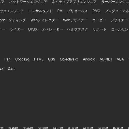
ニア
ネットワークエンジニア
ネイティブアプリエンジニア
サーバーエンジニ
ックエンジニア
コンサルタント
PM
プリセールス
PMO
プロダクトマネ
ebマーケティング
Webディレクター
Webデザイナー
コーダー
デザイナー
ナー
ライター
UI/UX
オペレーター
ヘルプデスク
サポート
コールセン
Perl
Cocos2d
HTML
CSS
Objective-C
Android
VB.NET
VBA
ex
Dart
道
青森県
岩手県
宮城県
秋田県
山形県
福島県
茨城県
栃木県