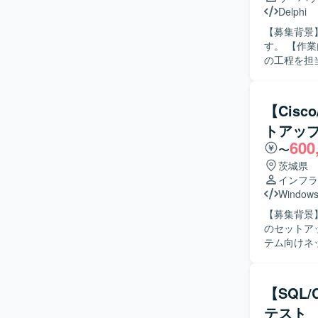
Delphi
【募集背景
す。 【作業内容】 IT資産管理のパッケージソフトにおける詳細設計から開発、テストまで一連
の工程を担当していただきます。
開発を進めていた
管理パッケ
【Cis
トアッ
600
〜
茨城県
インフラ
Windows
【募集背景
のセットアップ
テム向けネ
いただきます。
やLinu
ンスの作成およびM
【SQL
やOSの設
テスト
ける方を求