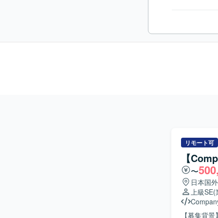
リモート可
【Com
500
〜
日本国外
上級SE
Compan
【募集背景