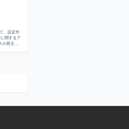
業を経験す
ことで、インフ
境の構築を行い
て、設定作
スの荷主向
っていただ
ァイル作成、
、汎用ツー
いただきま
を持ち、丁寧
携わること
とツールの連