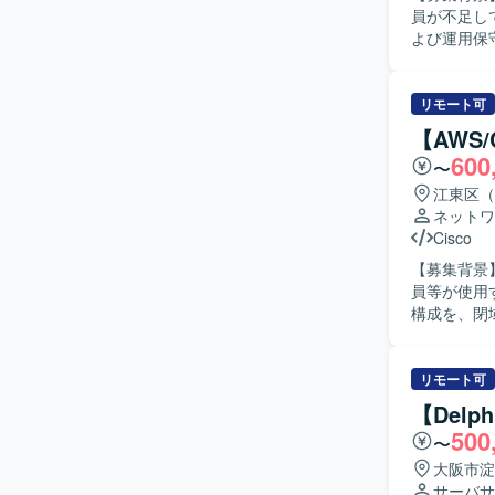
員が不足しているため増
よび運用保
設定資料な
応、他領域担当者と
ュニケーシ
リモート可
安定して稼働いただける
【AWS
ムのCSR
600
〜
ていただけ
す。 【開発環境】 人事システム「COMPANY」のCSR領域を中心とした環境で、設計からテス
江東区（
ト、運用保
ネットワ
Cisco
【募集背景】
員等が使用
構成を、閉
更する対応
る人物像】
体的に対応いただける方を求
リモート可
せたネット
【Del
クラウド接続やVPN
500
〜
VPN）、C
カルブレイク
大阪市淀
サーバサ