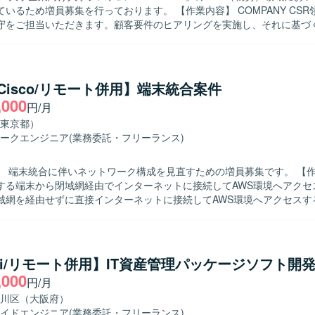
員募集を行っております。 【作業内容】 COMPANY CSR領域の設定お
守をご担当いただきます。顧客要件のヒアリングを実施し、それに基づ
どのドキュメント作成を行っていただきます。また、テスト対応や問い
の調整・折衝もお任せいたします。 【求める人物像】 関係者と円滑にコミ
ョンを取りながら業務を進めていただける方を求めております。長期的
方を歓迎いたします。 【ポジションの魅力】 大手企業向け人事システ
/Cisco/リモート併用】端末統合案件
領域に特化して経験を積むことができ、リアルタイム設定やAEROなどの
,000
円/月
ます。他領域担当者との連携を通じて、システム全体の理解を深められ
東京都）
守まで一貫して携わっていただきます。
ークエンジニア
(業務委託・フリーランス)
 端末統合に伴いネットワーク構成を見直すための増員募集です。 【作業内容】 職
する端末から閉域網経由でインターネットに接続してAWS環境へアクセ
域網を経由せずに直接インターネットに接続してAWS環境へアクセスす
を行います。基本設計からリリースまで一連の工程をご担当いただきます。 
 ネットワークおよびクラウド環境に関する知識を活かし、設計からリリ
めています。 【ポジションの魅力】 AWSとCisco機器を組み合わ
ワーク構成変更案件において、基本設計からリリースまで一貫して携わ
phi/リモート併用】IT資産管理パッケージソフト開
に関する知見を深めていただけます。 【開発環境】 AWS（Site to Site
,000
円/月
isco機器（スイッチ、ルーター）、ブレイクアウトルーター、IPsecル
アウト（TLS等）、インターネットVPN（IPsec）を使用します。
川区（大阪府）
イドエンジニア
(業務委託・フリーランス)