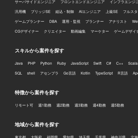
サーバサイドエンジニア
フロントエンドエンジニア
インフラエンジ
汎用機
ブリッジSE
組込・制御
AIエンジニア
上級SE
フルスタ
ゲームプランナー
DBA
運用・監視
プランナー
アナリスト
W
CGデザイナー
クリエイター
動画編集
マーケター
ゲームデザイ
スキルから案件を探す
Java
PHP
Python
Ruby
JavaScript
Swift
C#
C++
Scala
SQL
shell
アセンブラ
Go言語
Kotlin
TypeScript
R言語
Ap
特徴から案件を探す
リモート可
週1勤務
週2勤務
週3勤務
週4勤務
週5勤務
地域から案件を探す
東京都
大阪府
福岡県
愛知県
埼玉県
千葉県
神奈川県
北海