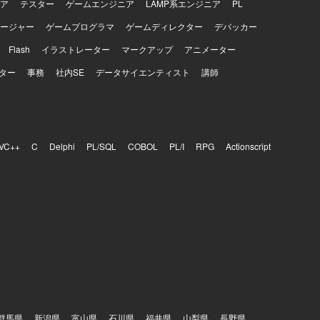
ア
テスター
ゲームエンジニア
LAMP系エンジニア
PL
ージャー
ゲームプログラマ
ゲームディレクター
デバッカー
Flash
イラストレーター
マークアップ
アニメーター
ター
事務
社内SE
データサイエンティスト
講師
VC++
C
Delphi
PL/SQL
COBOL
PL/I
RPG
Actionscript
群馬県
新潟県
富山県
石川県
福井県
山梨県
長野県