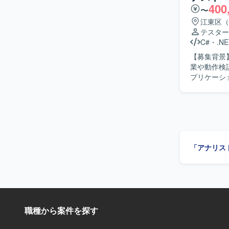
400
ミュニケーションできる
〜
ンフラを支
江東区（
ることができま
テスター
ラエンジニアとして
C#
・
.NE
Junipe
【募集背景
ます。
業や動作検証を担当
プリケーシ
け設定作業
きます。具
汎用ツール
ルの動作確
す。 【求める人物像】 文書保管業務に関するアプリケーション設定やテスト業務に主体的に取
り組んでい
「アナリス
に設定や検証を進め
わるアプリ
ができます
携確認など、実務
VB.NET
職種から案件を探す