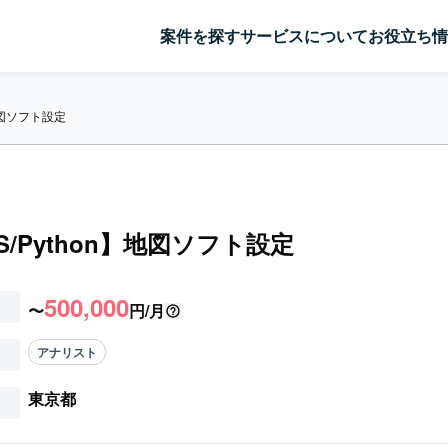
案件を探す
サービスについて
お役立ち情
】地図ソフト設定
IS/Python】地図ソフト設定
500,000
〜
円/月
アナリスト
東京都