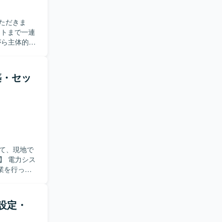
ただきま
できるポジ
構築・セッ
て、現地で
業を行って
Windows
タスクシーケ
設定・
進めていただ
で円滑にコ