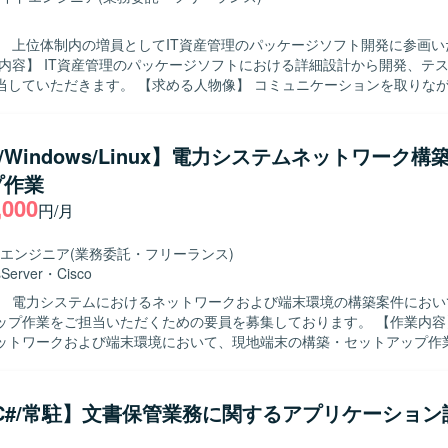
】 上位体制内の増員としてIT資産管理のパッケージソフト開発に参画い
 【求める人物像】 コミュニケーションを取りながら主体的に
だけるエキスパート志向の方を求めています。 【ポジションの魅力】 IT資産
ージソフトの開発において、詳細設計以降の工程を通して専門性を発揮
ションです。 【開発環境】 Delphiを用いたパッケージソフト開発環境となります。
co/Windows/Linux】電力システムネットワーク
プ作業
,000
円/月
エンジニア
(業務委託・フリーランス)
Server
・
Cisco
】 電力システムにおけるネットワークおよび端末環境の構築案件におい
作業をご担当いただくための要員を募集しております。 【作業内容】 電力シス
ットワークおよび端末環境において、現地端末の構築・セットアップ作
Cisco CatalystやJuniper SRXなどのネットワーク機器の設定を行い、
x環境でのルーティング設定を実施していただきます。また、MDTを用いた
DT環境の構築を行っていただきます。 【求める人物像】 ネットワーク機器
/C#/常駐】文書保管業務に関するアプリケーション
定作業に主体的に取り組み、仕様書を読み解きながら正確に構築作業を
めております。現地での作業において、関係者と技術的な内容を日本語