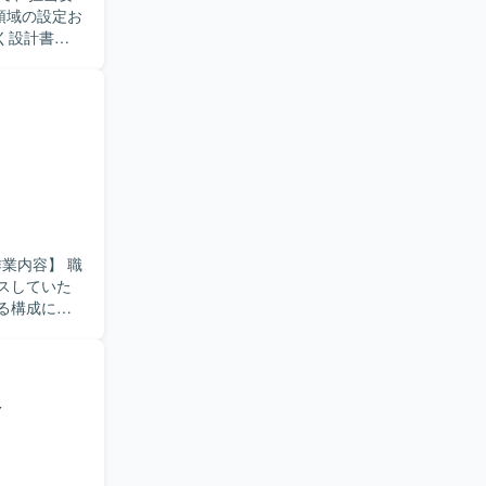
く設計書や
合わせ対
に参画し、
専門性を高め
る環境で
スしていた
る構成に変
【求め
ースまで主
ることで、
発
ーター、ロー