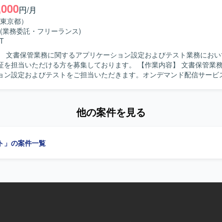
,000
方が望ましいです。 【ポジションの魅力】 電力システムという社会イ
円/月
える領域で、ネットワーク構築から端末セットアップまで一連の構築作
東京都）
す。Cisco CatalystやJuniper SRX、MDTなどの実務経験を積む
(業務委託・フリーランス)
のスキルを幅広く高めていただけます。 【開発環境】 Cisco Catalyst、
T
r SRX、Windows系OS、Linux、MDTを用いたネットワークおよび端末環
】 文書保管業務に関するアプリケーション設定およびテスト業務におい
いただける方を募集しております。 【作業内容】 文書保管業務に関するア
ョン設定およびテストをご担当いただきます。オンデマンド配信サービ
や、文書保管業務に使用する汎用ツールの設定作業、動作検証などを行
体的には、Excelベースでの設定ファイルの作成、汎用ツールの設定フ
のソースコード確認や機能追加、オンデマンド配信サービスの設定確認
他の案件を見る
認、業務フローに合わせたシステムとツールの連携確認などを実施して
ただける方を求めております。SQLやC#を用いた作業に対して責任感
ト」の案件一覧
ていただける方が望ましいです。 【ポジションの魅力】 文書保管業務に関
ケーション設定や汎用ツールの設定・改修、動作検証まで幅広い工程に
。SQLやC#などのスキルを活かしつつ、業務フローに沿ったシステム
に近い検証作業の経験を積むことができます。 【開発環境】 SQL、C#、
、Excelを用いた環境で作業していただきます。