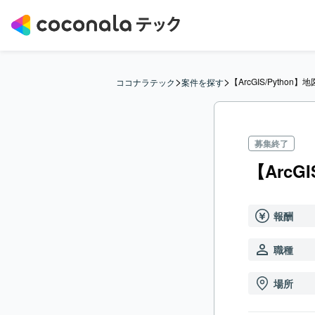
>
>
【ArcGIS/Python
ココナラテック
案件を探す
募集終了
【ArcG
報酬
職種
場所