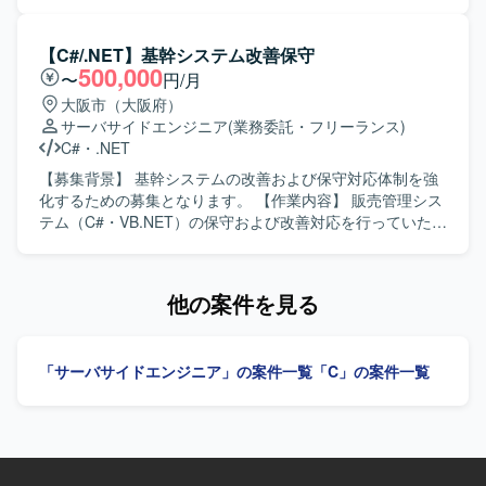
件確認から基本設計、開発、テスト、リリースまで一貫し
てご担当いただきます。既存機能の改修や不具合対応、新
規機能追加などを行っていただきます。 【求める人物像】
【C#/.NET】基幹システム改善保守
主体的に業務を推進し、前向きかつ柔軟に対応できる方を
500,000
〜
円/月
求めております。 【ポジションの魅力】 上流工程からリリ
大阪市（大阪府）
ースまで一連の工程に携わることができ、基幹系システム
サーバサイドエンジニア
(業務委託・フリーランス)
の保守・改善を通じて業務知識と開発スキルの双方を高め
C#
・
.NET
ていただけます。 【開発環境】 C#.NET、VB.NETを用いた
販売管理システムの開発・保守環境となります。
【募集背景】 基幹システムの改善および保守対応体制を強
化するための募集となります。 【作業内容】 販売管理シス
テム（C#・VB.NET）の保守および改善対応を行っていただ
きます。要件確認から開発、テスト、リリースまで一連の
工程を幅広くご担当いただきます。 【求める人物像】 能動
的かつ主体的に行動できる方を求めています。前向きで柔
他の案件を見る
軟な思考を持ち、状況に応じて自ら考えて動ける方です。
【ポジションの魅力】 基幹系販売管理システムの保守・改
善を通じて、業務知識と開発スキルを一体的に高めていく
「サーバサイドエンジニア」の案件一覧
「C」の案件一覧
ことができます。上流からリリースまで一貫して関われる
ため、システム全体の流れを把握しながらスキルアップし
ていただけます。 【開発環境】 C#.NET、VB.NET を用い
た販売管理システムの開発・保守環境となります。