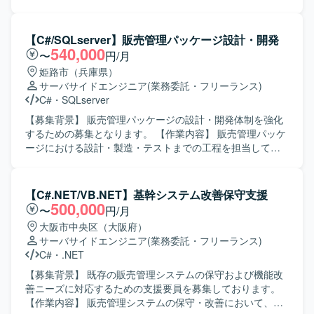
共有やナレッジ蓄積に貢献していただける方が望ましいで
システムの保守対応および機能改善対応をご担当いただき
す。また、既存システム情報を整理・分析し、抜け漏れの
ます。具体的には、要件確認から設計、開発、テスト、リ
ない検討ができる方を歓迎いたします。 【ポジションの魅
リースまで一連の工程をお任せいたします。既存機能の改
【C#/SQLserver】販売管理パッケージ設計・開発
力】 オンプレミスからクラウドへの大規模な移行プロジェ
修や不具合対応に加え、業務要望に基づく機能追加なども
540,000
〜
円/月
クトに参画することで、AWS基盤構築やシステム移行に関
行っていただきます。 【求める人物像】 システムの現状を
姫路市（兵庫県）
する実践的な知見を幅広く獲得していただけます。設計修
理解しながら、関係者と円滑にコミュニケーションを取
サーバサイドエンジニア
(業務委託・フリーランス)
正からプログラム改修、テスト、移行対応まで一連の工程
り、自発的に改善提案や課題解決に取り組んでいただける
C#
・
SQLserver
に関わることで、上流から下流までの経験を積むことがで
方を求めております。既存システムの保守・改善業務に対
き、リードSEやクラウドエンジニアとしてのスキルアップ
して粘り強く取り組める方にマッチする環境です。 【ポジ
【募集背景】 販売管理パッケージの設計・開発体制を強化
につながるポジションです。 【開発環境】 オンプレミス環
ションの魅力】 基幹となる販売管理システムに長期的に関
するための募集となります。 【作業内容】 販売管理パッケ
境からAWS環境への移行を前提とした構成となっており、
わることで、業務知識と技術スキルの両面を深めていただ
ージにおける設計・製造・テストまでの工程を担当してい
対象言語としてはwsf、vbs、ps1、php、asp、js、json、
けます。要件確認からリリースまで一貫して携わることが
ただきます。 【求める人物像】 設計から製造、テストまで
py、sql、jspなどのスクリプト言語やWeb関連技術を扱いま
できるため、上流から下流までの経験を積むことができま
一貫して対応できる方を求めております。 【ポジションの
す。インフラ面ではAWSサービスを用いた基盤構築を行
す。 【開発環境】 C#（.NET）、VB.NETなどのオープン系
魅力】 販売管理パッケージの開発に上流から携わることが
【C#.NET/VB.NET】基幹システム改善保守支援
い、WindowsServer環境やネットワーク、セキュリティに
言語を用いた販売管理システムの開発・保守環境となりま
でき、継続的な参画の可能性もございます。 【開発環境】
500,000
〜
円/月
関する知識も活かしていただける環境です。
す。
C#(WEB)、SQLServerを利用した環境での開発となりま
大阪市中央区（大阪府）
す。
サーバサイドエンジニア
(業務委託・フリーランス)
C#
・
.NET
【募集背景】 既存の販売管理システムの保守および機能改
善ニーズに対応するための支援要員を募集しております。
【作業内容】 販売管理システムの保守・改善において、要