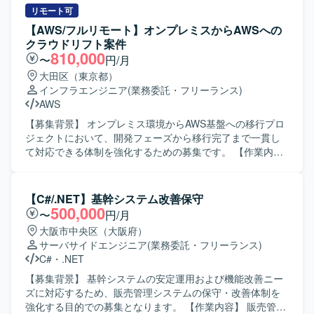
リモート可
【AWS/フルリモート】オンプレミスからAWSへの
クラウドリフト案件
810,000
〜
円/月
大田区（東京都）
インフラエンジニア
(業務委託・フリーランス)
AWS
【募集背景】 オンプレミス環境からAWS基盤への移行プロ
ジェクトにおいて、開発フェーズから移行完了まで一貫し
て対応できる体制を強化するための募集です。 【作業内
容】 オンプレミス環境の既存サーバー群をAWS基盤へ移行
するにあたり、設計の修正および移行対応を行っていただ
きます。具体的には、移行に伴うプログラムの改修、テス
【C#/.NET】基幹システム改善保守
ト、実装、設計修正などの対応や、AWS環境の構築、各種
500,000
〜
円/月
ドキュメントの作成を担当していただきます。既存プログ
大阪市中央区（大阪府）
ラムの改修から新環境構築、移行完了までの一連のフェー
サーバサイドエンジニア
(業務委託・フリーランス)
ズに参画していただきます。 【求める人物像】 プロジェク
C#
・
.NET
ト全体を自分の担当範囲として捉え、主体的に課題を発見
しながら業務を遂行できる方を求めています。チームメン
【募集背景】 基幹システムの安定運用および機能改善ニー
バーと協力しながら責任感を持ってタスクを完遂できる
ズに対応するため、販売管理システムの保守・改善体制を
方、初級者にもわかりやすいドキュメントを作成し、情報
強化する目的での募集となります。 【作業内容】 販売管理