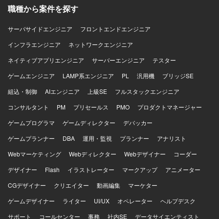
職種から案件を探す
サーバサイドエンジニア
フロントエンドエンジニア
インフラエンジニア
ネットワークエンジニア
ネイティブアプリエンジニア
サーバーエンジニア
テスター
ゲームエンジニア
LAMP系エンジニア
PL
汎用機
ブリッジSE
組込・制御
AIエンジニア
上級SE
フルスタックエンジニア
コンサルタント
PM
プリセールス
PMO
プロダクトマネージャー
ゲームプログラマ
ゲームディレクター
デバッカー
ゲームプランナー
DBA
運用・監視
プランナー
アナリスト
Webマーケティング
Webディレクター
Webデザイナー
コーダー
デザイナー
Flash
イラストレーター
マークアップ
アニメーター
CGデザイナー
クリエイター
動画編集
マーケター
ゲームデザイナー
ライター
UI/UX
オペレーター
ヘルプデスク
サポート
コールセンター
事務
社内SE
データサイエンティスト