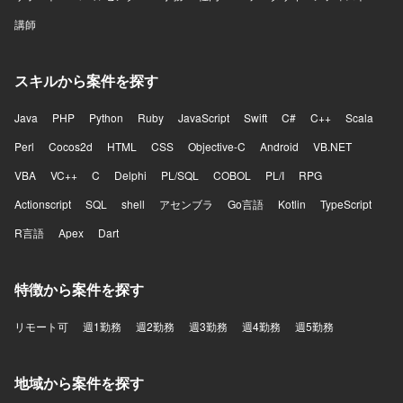
講師
スキルから案件を探す
Java
PHP
Python
Ruby
JavaScript
Swift
C#
C++
Scala
Perl
Cocos2d
HTML
CSS
Objective-C
Android
VB.NET
VBA
VC++
C
Delphi
PL/SQL
COBOL
PL/I
RPG
Actionscript
SQL
shell
アセンブラ
Go言語
Kotlin
TypeScript
R言語
Apex
Dart
特徴から案件を探す
リモート可
週1勤務
週2勤務
週3勤務
週4勤務
週5勤務
地域から案件を探す