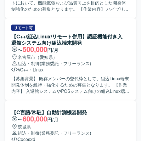
トにおいて、機能拡張および品質向上を目的とした開発体
制強化のための募集となります。 【作業内容】 ハイブリッ
ド4輪自動車向けメーターECUおよびデジタルコックピット
の組込みソフトウェア開発を行っていただきます。 次世代
デジタルコックピットのHMI領域において、TFT液晶画面へ
リモート可
のメーター類のグラフィック表示制御、ナビ連携による簡
【C++/組込Linux/リモート併用】認証機能付き入
易地図情報やマルチメディア連携情報の表示制御、入力
退館システム向け組込端末開発
IF（ステアリングスイッチ）やスマートデバイス連携機能
500,000
〜
円/月
の開発などを担当していただきます。また、各工程での品
名古屋市（愛知県）
質担保業務にも携わっていただきます。 【求める人物像】
組込・制御
(業務委託・フリーランス)
車載領域や組込み開発に関心を持ち、仕様や制約条件を踏
VC++
・
Linux
まえながら粘り強く開発に取り組める方を求めておりま
す。チームメンバーと連携しながら、自ら課題を抽出し改
【募集背景】 既存メンバーの交代枠として、組込Linux端末
善提案ができる方にご活躍いただけます。 【ポジションの
開発体制を維持・強化するための募集となります。 【作業
魅力】 次世代デジタルコックピットという先進的な領域
内容】 入退館システムやPOSシステム向けの組込Linux端末
で、ドライバー向けの情報提示やエンタメ機能などユーザ
において、カード認証・顔認証などの認証機能を中心とし
ー体験に直結する機能開発に携わることができます。車載
た機能開発を担当していただきます。基本設計からテス
ネットワークや各種通信プロトコルに触れながら、組込み
ト・評価まで一連の工程を実施していただきます。 【求め
【C言語/常駐】自動計測機器開発
エンジニアとしての専門性を高めていただけます。 【開発
る人物像】 組込開発における基本設計からテストまでを主
600,000
〜
円/月
環境】 開発言語はC言語を用い、対象製品は車載メーター
体的に担える方を求めています。認証機能など新しい技術
茨城県
ECUとなります。通信プロトコルとしてCAN、LIN、車載
要素にも前向きに取り組み、周囲と協調しながら開発を進
組込・制御
(業務委託・フリーランス)
Ethernetなどを使用し、V字開発モデルに基づいて開発を進
めていただける方が望ましいです。 【ポジションの魅力】
Cocos2d