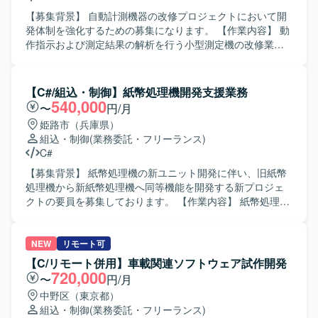
めております。
入退館やPOSなど実利用シーンに近い組込端末の開発に携
わることができ、認証技術や組込Linuxに関する知見を深め
【募集背景】 自動計測機器の改修プロジェクトにおいて開
ることができます。基本設計から評価まで幅広い工程に関
発体制を強化するための募集になります。 【作業内容】 動
わることで、上流から下流まで一貫した経験を積むことが
作指示および測定結果の解析を行う小型測定機の改修業務
できます。 【開発環境】 組込Linux環境上でC++を用いた開
を担当していただきます。基本設計から詳細設計、プログ
発を行います。認証機能としてカード認証・顔認証などの
ラミング、結合テストまで一連の工程に携わっていただき
機能を実装・評価していただきます。
ます。 【求める人物像】 C言語での開発経験を活かしなが
【C#/組込・制御】紙幣処理機開発支援業務
ら、計測機器分野の開発に主体的に取り組んでいただける
540,000
〜
円/月
方を求めております。設計からテストまで責任感を持って
姫路市（兵庫県）
対応し、チーム内で積極的にコミュニケーションが取れる
組込・制御
(業務委託・フリーランス)
方が望ましいです。 【ポジションの魅力】 小型測定機とい
C#
う専門性の高いプロダクトの改修に携わることで、組込み
系および計測機器開発の知見を深めていただけます。上流
【募集背景】 紙幣処理機の新ユニット開発に伴い、旧紙幣
工程からテストまで幅広く経験できるため、エンジニアと
処理機から新紙幣処理機へ同等機能を開発する新プロジェ
してのスキルアップが期待できます。 【開発環境】 C言語
クトの要員を募集しております。 【作業内容】 紙幣処理機
を用いた自動計測機器向けソフトウェア開発環境になりま
の新ユニット開発において、旧紙幣処理機から新紙幣処理
す。
機への同等機能開発を行っていただきます。C++で作られて
いたターミナルアプリをC#へ置き換える作業は完了してお
NEW
リモート可
り、置き換えたC#のソースに対する再設計や新規機能追加
【C/リモート併用】車載関連ソフトウェア試作開発
などの開発フェーズを担当していただきます。作業工程と
720,000
〜
円/月
しては設計、開発、テストをご担当いただきます。 【求め
中野区（東京都）
る人物像】 設計上の課題を改善できる提案力をお持ちの方
組込・制御
(業務委託・フリーランス)
を求めております。客先とのコミュニケーションを取りな