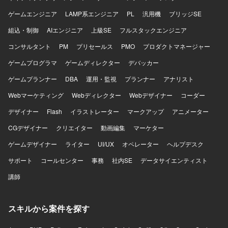
ゲームエンジニア
LAMP系エンジニア
PL
汎用機
ブリッジSE
組込・制御
AIエンジニア
上級SE
フルスタックエンジニア
コンサルタント
PM
プリセールス
PMO
プロダクトマネージャー
ゲームプログラマ
ゲームディレクター
デバッカー
ゲームプランナー
DBA
運用・監視
プランナー
アナリスト
Webマーケティング
Webディレクター
Webデザイナー
コーダー
デザイナー
Flash
イラストレーター
マークアップ
アニメーター
CGデザイナー
クリエイター
動画編集
マーケター
ゲームデザイナー
ライター
UI/UX
オペレーター
ヘルプデスク
サポート
コールセンター
事務
社内SE
データサイエンティスト
講師
スキルから案件を探す