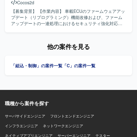
Cocos2d
がら、提案やアサーティブコミュニケーションを行い、主
体的に業務を推進していただける方が望ましいです。 【ポ
【募集背景】 【作業内容】 車載ECUのファームウェアアッ
ジションの魅力】 旧システムから新システムへの移行プロ
プデート（リプログラミング）機能改修および、ファーム
ジェクトにおいて、C++からC#へのマイグレーション後の
アップデートの一連処理におけるセキュリティ強化対応を
再設計や新規機能開発に携わることができます。アーキテ
行います。 既存診断・リプロプログラムの改修、セキュリ
クチャ再設計に注力できる環境であり、C#の知識や開発経
ティ対応向けライブラリの組み込み・ポーティング、各種
験を活かしながら組込み開発のような領域にも関わること
評価およびドキュメント作成を担当します。 【求める人物
他の案件を見る
ができます。 【開発環境】 C++で作られていたターミナル
像】 報告・連絡・相談および提案を行い、自身の進捗を管
アプリをC#へ置き換えた環境で、C#を使った組込み開発の
理しながら、スピード感と責任感を持って業務に取り組め
ようなイメージのシステムを対象として開発していただき
る方を求めています。 【ポジションの魅力】 車載ECUのフ
「組込・制御」の案件一覧
「C」の案件一覧
ます。
ァームウェアアップデートおよびセキュリティ強化に関す
る開発に携わることができます。 【開発環境】 NonOS環境
でC言語を用いた組み込み開発を行います。Redmine、
JIRA等を利用し、アジャイル開発で進めます。
職種から案件を探す
サーバサイドエンジニア
フロントエンドエンジニア
インフラエンジニア
ネットワークエンジニア
ネイティブアプリエンジニア
サーバーエンジニア
テスター