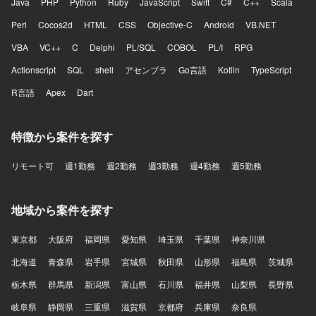
Java
PHP
Python
Ruby
JavaScript
Swift
C#
C++
Scala
Perl
Cocos2d
HTML
CSS
Objective-C
Android
VB.NET
VBA
VC++
C
Delphi
PL/SQL
COBOL
PL/I
RPG
Actionscript
SQL
shell
アセンブラ
Go言語
Kotlin
TypeScript
R言語
Apex
Dart
特徴から案件を探す
リモート可
週1勤務
週2勤務
週3勤務
週4勤務
週5勤務
地域から案件を探す
東京都
大阪府
福岡県
愛知県
埼玉県
千葉県
神奈川県
北海道
青森県
岩手県
宮城県
秋田県
山形県
福島県
茨城県
栃木県
群馬県
新潟県
富山県
石川県
福井県
山梨県
長野県
岐阜県
静岡県
三重県
滋賀県
京都府
兵庫県
奈良県