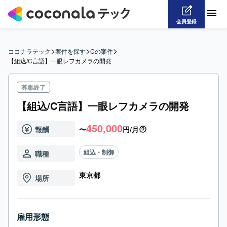
会員登録
>
>
>
ココナラテック
案件を探す
Cの案件
【組込/C言語】一眼レフカメラの開発
募集終了
【組込/C言語】一眼レフカメラの開発
450,000
報酬
〜
円/月
組込・制御
職種
東京都
場所
雇用形態