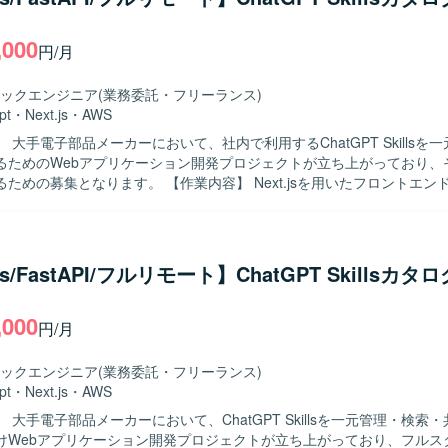
ンの魅力】 ソーシャルゲームに関する多様なデータを扱いながら、分析
開発を通じてサービス改善に貢献できるポジションです。 データ分析の
,000
て関わることで、技術力とドメイン知識の双方を高めていただけます。 【開発
円/月
honやTypeScriptを用いたツール開発、およびAWSを中心としたクラウ
運用・構築を行います。 CI/CDツールとしてJenkinsやGitHub Acti
ックエンジニア
(業務委託・フリーランス)
ールとしてJiraなどを利用します。
pt
・
Next.js
・
AWS
 大手電子部品メーカーにおいて、社内で利用するChatGPT Skillsを
るためのWebアプリケーション開発プロジェクトが立ち上がっており、
ます。 【作業内容】 Next.jsを用いたフロントエンド画面の設
っていただきます。 FastAPIを用いたバックエンドおよびAPIの設計
ます。 SkillsのZIPファイルアップロード、情報登録、一覧表示、検
ただきます。 Gitリポジトリへの登録・連携機能の実装を行っていただ
を用いた開発環境および実行環境の構築を行っていただきます。 AWS EC
.js/FastAPI/フルリモート】ChatGPT Skillsカタ
デプロイを行っていただきます。 CI/CDパイプラインの設計・構築を行
体テスト、結合テスト、コードレビューの実施を行っていただきます。 【求める
,000
ロントエンドからバックエンド、インフラまで一貫して主体的に対応でき
円/月
 少人数体制の中で自ら課題を整理し、自走して開発を進められる方が望
やセキュリティ、開発プロセスの標準化にも関心を持ち、継続的な改善に
ックエンジニア
(業務委託・フリーランス)
連のChatGPT Skillsを扱う社内向けWeb
pt
・
Next.js
・
AWS
ョンの立ち上げから携わることができる案件です。 Next.js、FastAPI
 大手電子部品メーカーにおいて、ChatGPT Skillsを一元管理・検索
cker、GitHub Actionsといったモダンな技術スタックをフルスタックに
けWebアプリケーション開発プロジェクトが立ち上がっており、フルス
。 アーキテクチャ設計やCI/CD、セキュリティなど、アプリケーション