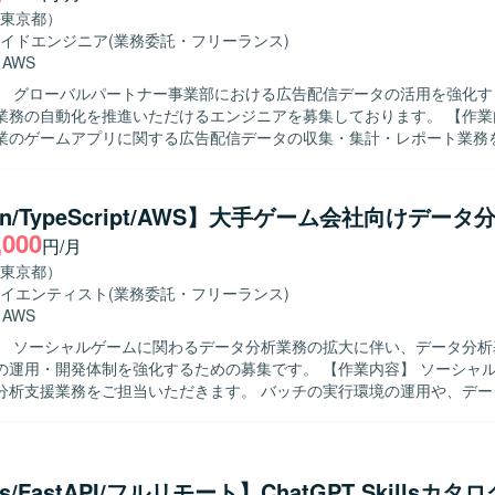
東京都）
イドエンジニア
(業務委託・フリーランス)
・
AWS
】 グローバルパートナー事業部における広告配信データの活用を強化す
務の自動化を推進いただけるエンジニアを募集しております。 【作業内容】 クラ
業のゲームアプリに関する広告配信データの収集・集計・レポート業務
。具体的には、各広告媒体の広告APIを利用した配信データの取得および
よるデータ収集、取得データの整形・集計、DBへの保存、レポートへ
トのレポート枠作成と調整、予算超過アラートなど各種ツールの作成、内
on/TypeScript/AWS】大手ゲーム会社向けデー
ュボード作成、外部クライアントへのデータ送信などを行っていただきます
,000
円/月
】 広告配信データの特性を理解しながら、自動化や効率化の観点で主体
方を求めております。また、関係者とのコミュニケーションを通じて要
東京都）
・運用までやりきる姿勢をお持ちの方が望ましいです。 【ポジションの魅力】
イエンティスト
(業務委託・フリーランス)
告配信データを扱いながら、レポート自動化やツール開発を通じて業務
・
AWS
に貢献できるポジションです。データ基盤からレポーティングまで一連
】 ソーシャルゲームに関わるデータ分析業務の拡大に伴い、データ分析
、データエンジニアリングやアナリティクスの知見を広く深めていただ
開発体制を強化するための募集です。 【作業内容】 ソーシャルゲームに関
 言語はPythonとSQLを中心に、一部でGoogleAppScriptを使用いた
分析支援業務をご担当いただきます。 バッチの実行環境の運用や、デー
にはAWS（EC2、S3、Athena）を利用し、JenkinsやRedash、Git Hub
ールの開発を行っていただきます。 また、データ分析に関するお問い合
 Codeなどのツールを用いて開発・運用を行っております。
ィングなども幅広くご対応いただきます。 【求める人物像】 データ分析業務
テムの運用・開発に主体的に取り組める方を求めています。 関係者とコ
りながら課題を整理し、自ら手を動かして改善を進めていける方が望ま
.js/FastAPI/フルリモート】ChatGPT Skillsカタ