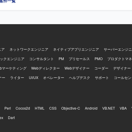
の案件一覧
ニア
ネットワークエンジニア
ネイティブアプリエンジニア
サーバーエンジニ
ックエンジニア
コンサルタント
PM
プリセールス
PMO
プロダクトマネ
ebマーケティング
Webディレクター
Webデザイナー
コーダー
デザイナー
ナー
ライター
UI/UX
オペレーター
ヘルプデスク
サポート
コールセン
Perl
Cocos2d
HTML
CSS
Objective-C
Android
VB.NET
VBA
ex
Dart