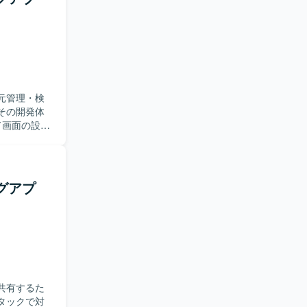
基盤やツー
上流から下
環
ド環境上でのバ
ons、プロジ
一元管理・検
その開発体
・実装を担当
索機能の実装
きます。
Sへのアプリ
ログアプ
っていただ
人
る方を求め
ましいで
取り組める
、AWS
・共有するた
経験すること
タックで対
全体の設計