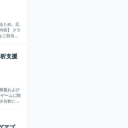
るため、広
をご担当い
Webスクレ
の反映、スプ
部BIツー
タ分析支援
。 【求
的に改善提
件を整理
プロセス全
の流れに携
基盤および
けます。
します。イン
タ分析に関
、Visual
わせ対応や
ミュニケー
しいです。
ログアプ