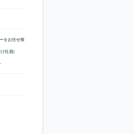
ダーをお任せ致
社員)

ト