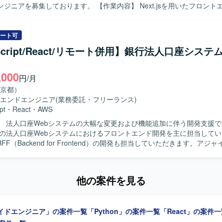
ております。 【作業内容】 Next.jsを用いたフロントエンド画面の
に関与できる環境です。 【開発環境】 フロントエンドはNext.js、
行っていただきます。 FastAPIを用いたバックエンドおよびAPIの設
iptを用いて開発いたします。 バックエンドはPython、FastAPIを用いて
きます。 SkillsのZIPファイルアップロード、情報登録、一覧表示、
ラはAWS ECS上に構築いたします。 コンテナ基盤としてDockerを利
いただきます。 Gitリポジトリへの登録・連携機能の実装を行っていた
ート可
CDはGitHub Actions等を用いてパイプラインを構築いたします。 ソース
を用いた開発環境および実行環境の構築を行っていただきます。 AWS EC
びGitHubを利用いたします。
eScript/React/リモート併用】銀行法人口座シス
デプロイを行っていただきます。 CI/CDパイプラインの設計・構築を行
体テスト、結合テスト、コードレビューの実施を行っていただきます。 【求める
,000
ロントエンドからバックエンド、インフラまで一貫して主体的に取り組ん
円/月
ております。 少人数体制の中で自ら課題を整理し、自走して開発を推進
京都）
迎いたします。 チーム開発においてコミュニケーションを取りながら品
エンドエンジニア
(業務委託・フリーランス)
おります。 【ポジションの魅力】 ChatGPT Skillsを活用した社
pt
・
React
・
AWS
bアプリケーションの立ち上げから携わることができ、アーキテクチャ設
 法人口座Webシステムの大幅な変更および機能追加に伴う開発支援です。 
広い工程に関与していただけます。 Next.jsやFastAPI、AWS ECS、D
存の法人口座Webシステムにおけるフロントエンド開発を主に担当して
術スタックを用いてフルスタックにスキルを発揮していただけます。 CI/
FF（Backend for Frontend）の開発も担当していただきます。アジ
、開発プロセスの構築にも関わっていただける環境です。 【開発環境】 フロン
求める人物像】 チームメンバーと連携しながら、主体的に開
xt.js、TypeScript、バックエンドはPython、FastAPIを用いた構
 【ポジションの魅力】 ReactおよびNext.jsを活用した大規
ラはAWS ECSを利用し、Dockerコンテナ上でアプリケーションを稼
と機能追加開発に携われます。 【開発環境】 TypeScript、React、
CDにはGitHub Actions等を用い、ソースコード管理はGitおよびGitHu
他の案件を見る
Java、Spring Boot、AWSを使用します。
イドエンジニア」の案件一覧
「Python」の案件一覧
「React」の案件