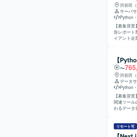
渋谷区（
サーバサ
Python
【募集背景
告レポート業
イアント企
ただきます
イピングに
レッドシー
【Pyth
ルのダッシ
765
〜
める人物像
案ができる
渋谷区（
し、着実に開発
データサ
大規模な広
Python
体の効率化
【募集背景
わることで
関連ツールの運用・
【開発環境】
わるデータ
フラおよびDB
する各種ツ
Studio
トラブルシューテ
や周辺シス
リモート可
ションを取
【Next