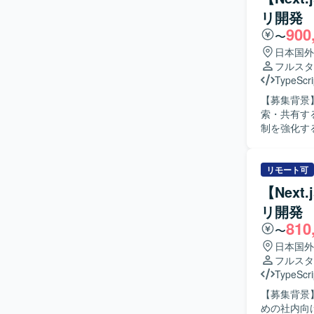
【ポジショ
リ開発
ルの運用・
900
流まで一貫し
〜
境】 Pyt
日本国外
ッチ実行環境の
フルスタ
ェクト管理ツ
TypeScri
【募集背景】
索・共有す
制を強化するための募集となり
計・実装を行
していただき
を行ってい
リモート可
Docker
【Next
ケーション
リ開発
きます。 単
810
物像】 フ
〜
ています。
日本国外
す。 品質
フルスタ
方を歓迎いたします。 【ポジションの魅力】 生成AI関
TypeScri
アプリケーシ
【募集背景】
ECS、Do
めの社内向
ができます