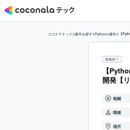
>
>
>
【Py
ココナラテック
案件を探す
Pythonの案件
募集終了
【Pyt
開発【
報酬
職種
場所