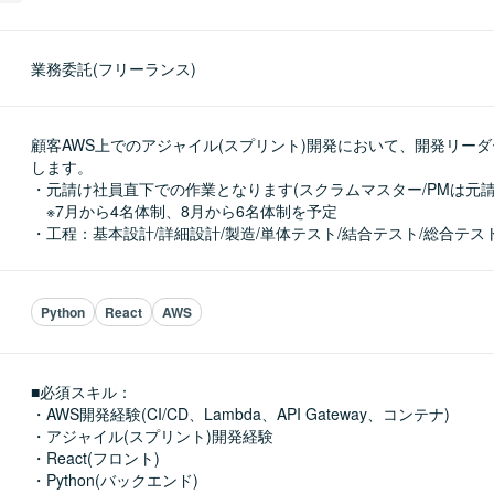
業務委託(フリーランス)
顧客AWS上でのアジャイル(スプリント)開発において、開発リー
します。

・元請け社員直下での作業となります(スクラムマスター/PMは元請け
　※7月から4名体制、8月から6名体制を予定

・工程：基本設計/詳細設計/製造/単体テスト/結合テスト/総合テス
Python
React
AWS
■必須スキル：
・AWS開発経験(CI/CD、Lambda、API Gateway、コンテナ)

・アジャイル(スプリント)開発経験

・React(フロント)

・Python(バックエンド)
