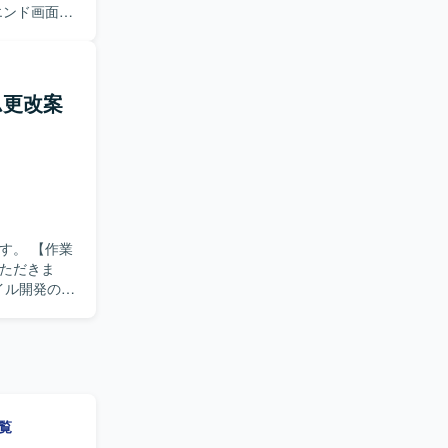
計・実装を担
開発いたしま
検索機能の実
用いたしま
だきます。
コード管理に
Sへのアプリ
テム更改案
っていただ
人
でいただけ
していただ
質向上に取
計から実
【作業
ockerなど
いただきま
CDや開発
ャイル開発の体
成となっておりま
働させており
bで行っており
一覧