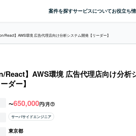
案件を探す
サービスについて
お役立ち情
thon/React】AWS環境 広告代理店向け分析システム開発【リーダー】
hon/React】AWS環境 広告代理店向け分
リーダー】
650,000
〜
円/月
サーバサイドエンジニア
東京都