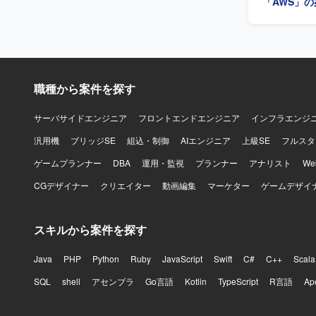
「AWS」
職種から案件を探す
サーバサイドエンジニア
フロントエンドエンジニア
インフラエンジ
汎用機
ブリッジSE
組込・制御
AIエンジニア
上級SE
フルスタ
ゲームプランナー
DBA
運用・監視
プランナー
アナリスト
W
CGデザイナー
クリエイター
動画編集
マーケター
ゲームデザイ
スキルから案件を探す
Java
PHP
Python
Ruby
JavaScript
Swift
C#
C++
Scala
SQL
shell
アセンブラ
Go言語
Kotlin
TypeScript
R言語
Ap