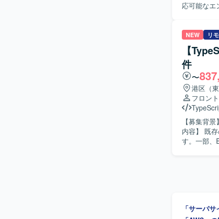
応可能なエンジニアを募集し
から運用まで幅広い領域
設計・実装を
TypeScr
当していただ
す。 インフ
装を行って
NEW
リモ
す。 CI/
Docker
はGitおよ
【Typ
ケーション
件
きます。 単
837
物像】 フ
〜
る方を求め
港区（東
ける方を歓
フロント
り組んでいただける方を求めて
TypeScri
内向けWe
【募集背景】
装、テストまで
内容】 既
モダンな技
す。一部、B
標準の整備など
制で、AI駆動開発を進めます。 【
トエンドはNe
発を推進できる方を求めています。
す。 インフ
模なWebシステム更改
ます。 CI/
Next.js、
ます。
「サーバサ