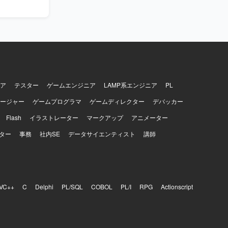
ア
テスター
ゲームエンジニア
LAMP系エンジニア
PL
ージャー
ゲームプログラマ
ゲームディレクター
デバッカー
Flash
イラストレーター
マークアップ
アニメーター
ター
事務
社内SE
データサイエンティスト
講師
VC++
C
Delphi
PL/SQL
COBOL
PL/I
RPG
Actionscript