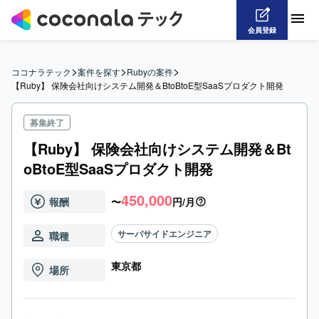
会員登録
>
>
>
ココナラテック
案件を探す
Rubyの案件
【Ruby】 保険会社向けシステム開発＆BtoBtoE型SaaSプロダクト開発
募集終了
【Ruby】 保険会社向けシステム開発＆Bt
oBtoE型SaaSプロダクト開発
450,000
報酬
〜
円/月
サーバサイドエンジニア
職種
東京都
場所