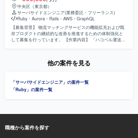
いていただけます。 【開発環境】 バックエンドはRuby、
中で、クライアントの声を直接プロダクトに反映させる経
的で保守性の高い設計・実装や、必要に応じた技術検証・
中央区（東京都）
Ruby on Railsを中心とし、フロントエンドには
験を積むことができ、GCP（Vertex AI等）や最新のAIコー
PoCを実施していただきます。プロダクトチームや関係各
サーバサイドエンジニア
(業務委託・フリーランス)
TypeScript、React.js、Jest、CodeceptJS、Playwright、
ディングツールを活用した先進的な開発に携わることがで
社との仕様・スケジュール調整を行っていただきます。提
Ruby
・
Aurora
・
Rails
・
AWS
・
GraphQL
Storybookなどを活用しております。インフラは
きます。 【開発環境】 フロントエンドはVue.js 3系および
案・報告資料の作成や、設計・コードレビューを通じた品
AWS（ALB、Fargate、Aurora、S3、Lambda、
Nuxt.js 3系、バックエンドはRuby 3系およびRuby on Rails
質担保もお任せいたします。既存の要件定義成果物や引き
【募集背景】 物流マッチングサービスの機能拡充および既
CloudFront、ElastiCache、WAFなど）上に構築されてお
7系を利用しています。DBはMySQL 8系、コンテナは
継ぎ資料のキャッチアップも行っていただきます。 【求め
存プロダクトの継続的な改善を推進するための体制強化と
り、Dockerを使用したコンテナ環境で運用しております。
Dockerを使用しています。インフラはAWS（EC2, Aurora,
る人物像】 曖昧な課題を自ら整理し、たたき台を作って前
して募集を行っています。 【作業内容】 「ハコベル運送手
データベースはMySQL、Redis、Elasticsearchを利用し、
SES, WAF, S3等）およびGCP（Vertex AIなど）を組み合わ
に進められる方を求めております。実装だけでなく、ドキ
配」と「ハコベル運送手配PLUS」の2つのプロダクトにお
Nginxを用いた構成となっております。開発フローでは
せ、CIにはCircleCIを利用しています。開発ツールとして
ュメントや資料作成、関係者調整もプロジェクトの価値と
けるバックエンド機能の設計・実装・運用を担当していた
Github、GitHub ActionsやJenkins、Slackを活用し、
GitHub, Github Projects, Notion, Teams, Slack, Google
捉えられる方を歓迎いたします。顧客およびチーム双方と
だきます。新機能追加や既存機能の改善、パフォーマンス
他の案件を見る
Datadog、Fluentd、BigQuery、Redashなどによるモニタ
Meet、AIコーディングツールとしてVisual Studio Code,
丁寧に連携し、多数の関係者を尊重しながら進められる方
チューニングなどを行いながら、事業要件をプロダクトに
リングやデータ分析の仕組みが整っております。
Cursor, Claude Code, Gemini CLIを使用しています。
を想定しております。ドメイン知識や業務ロジックを素早
反映していきます。 【求める人物像】 プロダクトや事業の
くキャッチアップし、設計に落とし込める方、品質課題や
課題を理解しながら主体的に開発を進めていただける方を
「サーバサイドエンジニア」の案件一覧
ボトルネックを自発的に発見し、解決までの道筋を示せる
求めています。チームでの開発を重視し、ペア/モブプログ
方にご活躍いただけます。 【ポジションの魅力】 経理向け
ラミングなどの開発スタイルにも柔軟に取り組んでいただ
「Ruby」の案件一覧
SaaSの追加機能および新規システム開発において、設計フ
ける方、AIツールなど新しい技術の活用にも前向きに取り
ェーズからテストまで一貫して関わることができるポジシ
組んでいただける方が望ましいです。 【ポジションの魅
ョンです。多数のステークホルダーと連携しながら、設計
力】 物流マッチングサービスの中核となるバックエンド開
品質の担保とプロジェクト推進を主導する経験を積むこと
発に携わることができ、複数プロダクトの機能開発・運用
ができます。Ruby on RailsやAWS、生成AIを活用した開
を通じてスケーラブルなアーキテクチャ設計やクラウドネ
発・PoCなど、モダンな技術スタックを活かした上流工程
イティブな環境での開発経験を積むことができます。AI駆
職種から案件を探す
中心の業務に携わることができます。 【開発環境】 バック
動開発や最新の開発ツールを活用したモダンな開発プロセ
エンドはGo、Ruby on Rails、Unicorn、Nginx、