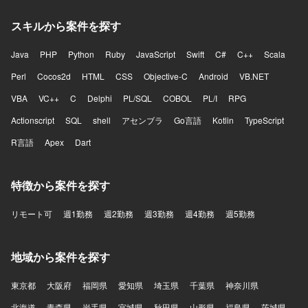
スキルから案件を探す
Java
PHP
Python
Ruby
JavaScript
Swift
C#
C++
Scala
Perl
Cocos2d
HTML
CSS
Objective-C
Android
VB.NET
VBA
VC++
C
Delphi
PL/SQL
COBOL
PL/I
RPG
Actionscript
SQL
shell
アセンブラ
Go言語
Kotlin
TypeScript
R言語
Apex
Dart
特徴から案件を探す
リモート可
週1勤務
週2勤務
週3勤務
週4勤務
週5勤務
地域から案件を探す
東京都
大阪府
福岡県
愛知県
埼玉県
千葉県
神奈川県
北海道
青森県
岩手県
宮城県
秋田県
山形県
福島県
茨城県