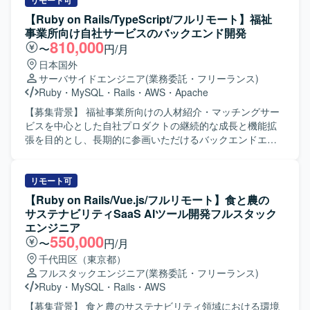
す。 既存機能の改善・バグ修正を行います。 コードレビュ
リモート可
ー、テスト整備を行います。 PMI（事業譲渡後の統合）に
【Ruby on Rails/TypeScript/フルリモート】福祉
伴うシステム改善を行います。 【開発環境】 フレームワー
事業所向け自社サービスのバックエンド開発
ク : Ruby 3.2 / Rails 7.1 フロントエンド : React 18 /
810,000
〜
円/月
TypeScript 5.1 / Apollo Client (GraphQL) デザインツール：
日本国外
Figma など データベース : Amazon RDS インフラ : AWS
サーバサイドエンジニア
(業務委託・フリーランス)
(ECS) バージョン管理 : Git/GitHub コミュニケーション/タ
Ruby
・
MySQL
・
Rails
・
AWS
・
Apache
スク管理 : Slack, Google Meet, Notion を利用しています。
【募集背景】 福祉事業所向けの人材紹介・マッチングサー
ビスを中心とした自社プロダクトの継続的な成長と機能拡
張を目的とし、長期的に参画いただけるバックエンドエン
ジニアを募集しております。 【作業内容】 福祉事業所の支
援サービスを運営している企業にて、自社サービスの追加
開発をご担当いただきます。人材紹介・マッチングサービ
リモート可
スの開発チームに所属し、インターネットサービスの顧客
【Ruby on Rails/Vue.js/フルリモート】食と農の
価値向上を目的とした開発や、社内基幹業務システムの業
サステナビリティSaaS AIツール開発フルスタック
務生産性向上のための開発など、多岐にわたる開発案件に
エンジニア
携わっていただきます。 5年近い歴史のあるプロダクトのた
550,000
〜
円/月
め、既存の開発基盤や組織風土をキャッチアップいただき
千代田区（東京都）
つつ、プロダクト開発に参画していただきます。 フルサイ
フルスタックエンジニア
(業務委託・フリーランス)
クル型のプロダクト開発現場として、数人月単位のプロジ
Ruby
・
MySQL
・
Rails
・
AWS
ェクトにおける要件定義〜設計〜実装〜テストまでの各工
程を、計画策定から一貫してご担当いただきます。 また、
【募集背景】 食と農のサステナビリティ領域における環境