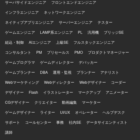
スに関わることができます。 【開発環境】 バックエンドは
サーバサイドエンジニア
フロントエンドエンジニア
PostgreSQL、Redis、Docker、Elasticsearchなどを利用し
Ruby、Ruby on Rails、フロントエンドはTypeScript、
ております。フロントエンドはTypeScript、React、
インフラエンジニア
React、Next.js、Vue.jsを利用しています。インフラはAWS
ネットワークエンジニア
Redux、styled-components、Storybook、Webpackなどを
上で構築されており、ECS、EC2、RDS/Aurora、
ネイティブアプリエンジニア
サーバーエンジニア
テスター
利用しております。インフラはAWS（EC2、RDS、
DynamoDB、S3、SQS、Lambdaなどを利用しています。
ElastiCache、S3、ElasticsearchService、Lambda、
Dockerを用いたコンテナ環境で開発を行い、Git/GitHubに
ゲームエンジニア
LAMP系エンジニア
PL
汎用機
ブリッジSE
ElasticBeanstalkなど）、Ansible、Datadog、CircleCI、
よるバージョン管理、CircleCI、GitHub Actions、
組込・制御
AIエンジニア
上級SE
フルスタックエンジニア
Engine Yardなどを利用しております。その他、GitHub、
CodeBuildによるCI/CDパイプラインを構築しています。AI
Slack、JIRA、Notionなどのツールを利用しております。
ツールとしてClaude Code、GitHub Copilot、Devin、
コンサルタント
PM
プリセールス
PMO
プロダクトマネージャー
Geminiを活用し、コミュニケーションにはSlack、Notion、
ゲームプログラマ
Google Workspaceを利用しています。
ゲームディレクター
デバッカー
ゲームプランナー
DBA
運用・監視
プランナー
アナリスト
Webマーケティング
Webディレクター
Webデザイナー
コーダー
デザイナー
Flash
イラストレーター
マークアップ
アニメーター
CGデザイナー
クリエイター
動画編集
マーケター
ゲームデザイナー
ライター
UI/UX
オペレーター
ヘルプデスク
サポート
コールセンター
事務
社内SE
データサイエンティスト
講師