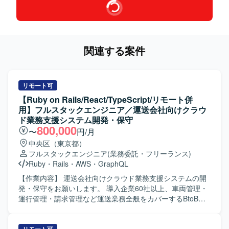
関連する案件
リモート可
【Ruby on Rails/React/TypeScript/リモート併
用】フルスタックエンジニア／運送会社向けクラウ
ド業務支援システム開発・保守
800,000
〜
円/月
中央区（東京都）
フルスタックエンジニア
(業務委託・フリーランス)
Ruby
・
Rails
・
AWS
・
GraphQL
【作業内容】 運送会社向けクラウド業務支援システムの開
発・保守をお願いします。 導入企業60社以上、車両管理・
運行管理・請求管理など運送業務全般をカバーするBtoB
SaaSです。 新機能の設計・実装（バックエンド / フロント
エンド）を行います。 GraphQL APIの設計・実装を行いま