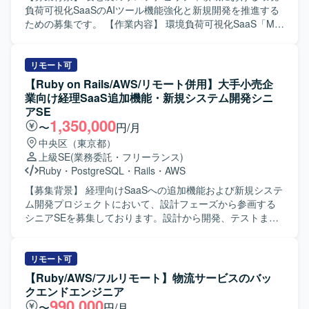
アーキテクチャ選定やパフォーマンス改善などの技術的な
負荷可視化SaaSのAIツール機能強化と新規開発を推進する
判断において、自ら根拠を持って意思決定し、若手メンバ
ための募集です。 【作業内容】 環境負荷可視化SaaS「My
ーの多いチームを率いていただきます。 【求める人物像】
エコものさし」におけるAIツール「Food AI Ideator (FAI)」
プロダクトや事業内容への理解を深めながら、安定的かつ
の新規開発および商品改良設計を行っていただきます。
長期的に参画いただける方を求めております。複数のエン
Ruby on RailsおよびVue.jsを用いた自社プロダクト・AIツ
リモート可
ジニア、PdM、デザイナーと密に協働しながら開発を進め
ールのフロントエンドおよびバックエンド開発を担当し、
【Ruby on Rails/AWS/リモート併用】大手小売企
る環境のため、コラボレーションとコミュニケーションを
クライアントの声を直接反映させる形で商品の改良設計を
業向け経理SaaS追加機能・新規システム開発シニ
大切にし、自発的に周囲と連携しながら課題解決に取り組
進めていただきます。GCP（Vertex AI等）やAIコーディン
アSE
める方にマッチいたします。 明確なアーキテクチャが存在
グツールを組み合わせた先進的なAI機能の実装に携わり、3
1,350,000
〜
円/月
しない状況でも、業務の背景や全体像を把握したうえで自
～5人程度のチームでアジャイルな機能開発およびコード管
中央区（東京都）
ら考えて推進できる方や、各案件について表層的な機能理
理・プロジェクト推進を行っていただきます。要件定義か
上級SE
(業務委託・フリーランス)
解にとどまらず、用いられている技術や直面した課題、そ
ら基本設計、詳細設計、実装、テスト、運用・保守、プロ
Ruby
・
PostgreSQL
・
Rails
・
AWS
の対応策といった思考プロセスまで踏み込んで考えられる
ダクト改良まで一貫して関わっていただきます。 【求める
方を歓迎いたします。 【ポジションの魅力】 グロース型の
人物像】 システム全体の設計や仕組みづくり、アーキテク
【募集背景】 経理向けSaaSへの追加機能および新規システ
小規模案件が多く、事業やプロダクトへの理解を深めなが
チャの選定に主体的に挑戦したい方を求めています。新し
ム開発プロジェクトにおいて、設計フェーズから参画する
ら、継続的な改善や機能追加を通じてユーザー価値の向上
いプロダクトを0→1で育てる過程に興味があり、スタート
シニアSEを募集しております。設計から開発、テストまで
に直接貢献できるポジションです。フルサイクルで開発工
アップでの開発に深く関わりたい方にマッチします。サス
を推進し、多数のステークホルダーが関わる中で設計品質
程を担当できるため、要件定義から実装・テストまで一貫
テナビリティ分野（環境問題、食・農の課題解決）への興
の担保とプロジェクト推進の両輪を担っていただきます。
した経験を積むことができ、アーキテクチャ選定やパフォ
味・関心をお持ちの方を歓迎いたします。 【ポジションの
【作業内容】 設計課題ドキュメントの作成・管理（課題の
リモート可
ーマンス改善など技術的な意思決定にも主体的に関わるこ
魅力】 環境負荷可視化という社会的意義の高い領域で、自
整理・起票、関係者との解消推進）を主担当として実施い
【Ruby/AWS/フルリモート】物流サービスのバッ
とができます。若手メンバーの多いチームを率いる経験を
社SaaSプロダクトのAIツール開発にフルスタックで関わる
ただきます。設計からテストにかけてのWBS策定および進
クエンドエンジニア
通じて、技術的リードやチームビルディングのスキルも磨
ことができます。スタートアップならではのスピード感の
捗管理を行っていただきます。Ruby on Railsを用いた汎用
990,000
〜
円/月