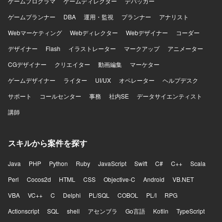
ゲームプログラマ
ゲームディレクター
デバッカー
ゲームプランナー
DBA
運用・監視
プランナー
アナリスト
Webマーケティング
Webディレクター
Webデザイナー
コーダー
デザイナー
Flash
イラストレーター
マークアップ
アニメーター
CGデザイナー
クリエイター
動画編集
マーケター
ゲームデザイナー
ライター
UI/UX
オペレーター
ヘルプデスク
サポート
コールセンター
事務
社内SE
データサイエンティスト
講師
スキルから案件を探す
Java
PHP
Python
Ruby
JavaScript
Swift
C#
C++
Scala
Perl
Cocos2d
HTML
CSS
Objective-C
Android
VB.NET
VBA
VC++
C
Delphi
PL/SQL
COBOL
PL/I
RPG
Actionscript
SQL
shell
アセンブラ
Go言語
Kotlin
TypeScript