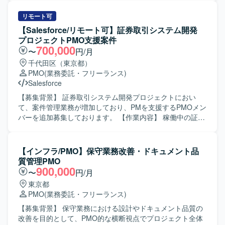
で、マネジメントおよびテクニカル両面の経験を積むこと
種報告書などの成果物を確認し、改善点の指摘や是正・効
ができます。 【開発環境】 金融系スマホアプリ開発プロジ
率化の提案を行っていただきます。 また、プロジェクト運
リモート可
ェクトにおける開発標準やドキュメント整備が行われてい
営における進捗状況の確認や課題・懸案の整理を行い、お
【Salesforce/リモート可】証券取引システム開発
る環境となります。
客様および開発ベンダーに対して課題解決に向けた支援を
プロジェクトPMO支援案件
実施していただきます。 加えて、エンドユーザーが作成す
700,000
〜
円/月
る各種報告資料などのドキュメント作成支援も行っていた
千代田区（東京都）
だきます。 なお、エンドユーザー（発注者側）支援作業と
PMO
(業務委託・フリーランス)
なるため、ご自身での設計・製造・テストなどの開発作業
Salesforce
は発生いたしません。 【求める人物像】 関係者との円滑な
コミュニケーションを取りながら、主体的に課題を発見し
【募集背景】 証券取引システム開発プロジェクトにおい
改善提案ができる方を求めております。 また、論理的な思
て、案件管理業務が増加しており、PMを支援するPMOメン
考力を持ち、分かりやすい資料作成や説明ができる方にご
バーを追加募集しております。 【作業内容】 稼働中の証券
活躍いただける環境です。 【ポジションの魅力】 大規模な
取引システム開発プロジェクトにおけるPMの案件管理業務
年金システムにおけるエンドユーザー側の立場でプロジェ
サポートを行っていただきます。 各種プロジェクト管理ド
クト全体を俯瞰しながら、品質向上や効率化に直接貢献で
キュメントの作成・更新、内部定例会議の準備、会議日程
【インフラ/PMO】保守業務改善・ドキュメント品
きるポジションです。 開発ベンダーとの折衝やプロジェク
調整および運営、議事録作成を担当していただきます。 ま
質管理PMO
ト運営支援を通じて、PMOとしての経験をさらに深めてい
た、Redmine等を用いたチケット起票・進捗管理、不具合
900,000
〜
円/月
ただけます。 【開発環境】 年金向けWebシステムを対象と
集計、課題やQAの追い回し、Salesforceへの入力作業など
東京都
したJavaおよびSQLベースのシステム開発プロジェクトに
もご対応いただきます。 【求める人物像】 自ら課題を見つ
PMO
(業務委託・フリーランス)
おける成果物をレビューする環境となっております。
けて主体的に動ける方を求めております。 コミュニケーシ
ョンを取りながら関係者と円滑に連携し、ドキュメント作
【募集背景】 保守業務における設計やドキュメント品質の
成や進捗管理を丁寧かつ正確に進められる方が望ましいで
改善を目的として、PMO的な横断視点でプロジェクト全体