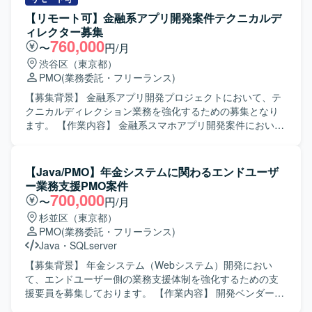
調整、関係者からの情報収集、タスクコントロール、業務
【リモート可】金融系アプリ開発案件テクニカルデ
要件の資料化、課題管理、開発管理、ベンダー管理などを
ィレクター募集
担当して頂きます。 また、RFPや課題検討に関する資料、
760,000
〜
円/月
QA質疑や仕様検討に関する各種資料の作成など、ドキュメ
渋谷区（東京都）
ンテーション業務も担って頂きます。 【求める人物像】 主
PMO
(業務委託・フリーランス)
体的に情報を取りに行き、関係者と円滑にコミュニケーシ
ョンを図りながらタスクを推進できる方を求めておりま
【募集背景】 金融系アプリ開発プロジェクトにおいて、テ
す。 複数の施策が並走する状況下でも関係性を整理しなが
クニカルディレクション業務を強化するための募集となり
ら業務を進められる方、ドキュメント作成に積極的に取り
ます。 【作業内容】 金融系スマホアプリ開発案件におい
組める方にマッチしたポジションです。 【ポジションの魅
て、クライアントとの仕様調整や品質管理、課題管理、開
力】 大規模なWEBおよびスマホアプリ開発プロジェクトに
発管理、ベンダー管理などのテクニカルディレクション業
おいて、上流から一連のプロジェクト推進に関わることが
務をご担当いただきます。開発標準に則ったプロジェクト
【Java/PMO】年金システムに関わるエンドユーザ
できます。 業務・事業側とシステム側の両方と関わりなが
進行や、リリースまでの各工程における調整・管理を行っ
ー業務支援PMO案件
ら、要件整理や仕様調整のスキルを高めることができる環
ていただきます。 【求める人物像】 ステークホルダーと円
700,000
〜
円/月
境です。 【開発環境】 WEBおよびスマホアプリを対象とし
滑にコミュニケーションを取りながら、複数の関係者を巻
杉並区（東京都）
たシステム開発プロジェクトとなり、複数ベンダーが参画
き込みプロジェクトを推進できる方を求めています。スマ
PMO
(業務委託・フリーランス)
する環境での開発・管理体制となります。
ホアプリ開発の工程やリリースフローへの理解があり、課
Java
・
SQLserver
題発見から解決まで主体的に動ける方が望ましいです。
【ポジションの魅力】 金融系という高い品質が求められる
【募集背景】 年金システム（Webシステム）開発におい
領域で、スマホアプリ開発プロジェクトの上流工程から関
て、エンドユーザー側の業務支援体制を強化するための支
わることができます。テクニカルディレクターとして、仕
援要員を募集しております。 【作業内容】 開発ベンダーが
様調整からベンダーコントロールまで一貫して携わること
作成した見積資料、WBS、設計書、テストエビデンス、各