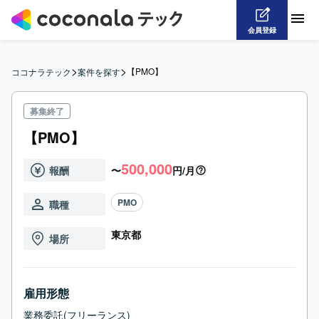
会員登録
>
>
【PMO】
ココナラテック
案件を探す
募集終了
【PMO】
500,000
報酬
〜
円/月
PMO
職種
東京都
場所
雇用形態
業務委託(フリーランス)