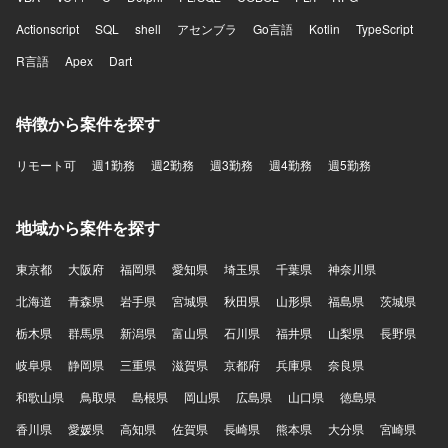
Actionscript
SQL
shell
アセンブラ
Go言語
Kotlin
TypeScript
R言語
Apex
Dart
特徴から案件を探す
リモート可
週1勤務
週2勤務
週3勤務
週4勤務
週5勤務
地域から案件を探す
東京都
大阪府
福岡県
愛知県
埼玉県
千葉県
神奈川県
北海道
青森県
岩手県
宮城県
秋田県
山形県
福島県
茨城県
栃木県
群馬県
新潟県
富山県
石川県
福井県
山梨県
長野県
岐阜県
静岡県
三重県
滋賀県
京都府
兵庫県
奈良県
和歌山県
鳥取県
島根県
岡山県
広島県
山口県
徳島県
香川県
愛媛県
高知県
佐賀県
長崎県
熊本県
大分県
宮崎県