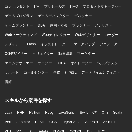
コンサルタント
PM
プリセールス
PMO
プロダクトマネージャー
ゲームプログラマ
ゲームディレクター
デバッカー
ゲームプランナー
DBA
運用・監視
プランナー
アナリスト
Webマーケティング
Webディレクター
Webデザイナー
コーダー
デザイナー
Flash
イラストレーター
マークアップ
アニメーター
CGデザイナー
クリエイター
動画編集
マーケター
ゲームデザイナー
ライター
UI/UX
オペレーター
ヘルプデスク
サポート
コールセンター
事務
社内SE
データサイエンティスト
講師
スキルから案件を探す
Java
PHP
Python
Ruby
JavaScript
Swift
C#
C++
Scala
Perl
Cocos2d
HTML
CSS
Objective-C
Android
VB.NET
VBA
VC++
C
Delphi
PL/SQL
COBOL
PL/I
RPG