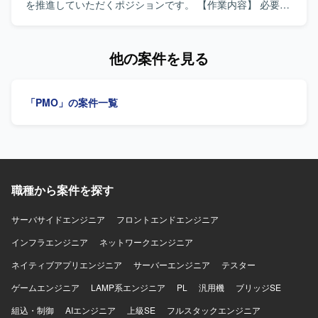
す。 【ポジションの魅力】 大規模な証券取引システム開発
を推進していただくポジションです。 【作業内容】 必要に
プロジェクトに参画し、PMの近くでプロジェクト管理業務
応じた設計の見直しや設計改訂を行っていただきます。 保
全般に携わることができます。 金融システム開発の現場で
守現場における抜け漏れの確認を行っていただきます。 各
ノウハウを蓄積しながら、PMOとしてのスキルを幅広く習
技術チームが作成する運用手順書の進捗管理、レビュー、
他の案件を見る
得・強化できる環境です。 【開発環境】 証券取引システム
修正対応を行っていただきます。 PMO的な横断視点でプロ
開発プロジェクトにおける各種管理ツールおよびドキュメ
ジェクト全体を把握し、改善を推進していただきます。
ント作成ツールを使用いたします。
【求める人物像】 大量の仕様書やドキュメントを読み解き
「PMO」の案件一覧
内容を正しく理解できる方を求めています。 ルーチンワー
クにとどまらず、状況に応じて柔軟に動ける方を求めてい
ます。 現場ヒアリングを自ら行える行動力をお持ちの方を
求めています。 官公庁プロジェクトの経験があり、行動力
と学習意欲が高い方はよりご活躍いただけます。 【ポジシ
ョンの魅力】 保守現場の業務プロセスやドキュメント品質
職種から案件を探す
の改善に主体的に関わることができ、プロジェクト全体を
俯瞰したPMOとしての経験を積むことができます。 設計見
直しや運用手順書整備などを通じて、インフラ領域の知見
サーバサイドエンジニア
フロントエンドエンジニア
を広く深めていただけます。 【開発環境】 インフラ全般に
インフラエンジニア
ネットワークエンジニア
関する知識や保守・運用に関わるドキュメントが対象とな
ります。
ネイティブアプリエンジニア
サーバーエンジニア
テスター
ゲームエンジニア
LAMP系エンジニア
PL
汎用機
ブリッジSE
組込・制御
AIエンジニア
上級SE
フルスタックエンジニア