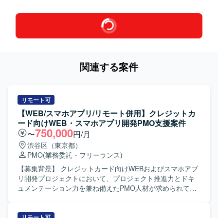
関連する案件
リモート可
【WEB/スマホアプリ/リモート併用】クレジットカ
ード向けWEB・スマホアプリ開発PMO支援案件
750,000
〜
円/月
渋谷区（東京都）
PMO
(業務委託・フリーランス)
【募集背景】 クレジットカード向けWEBおよびスマホアプ
リ開発プロジェクトにおいて、プロジェクト推進力とドキ
ュメンテーション力を兼ね備えたPMO人材が求められてい
るための募集となります。 【作業内容】 WEBおよびスマホ
アプリ開発プロジェクトにて、お客様と伴走しながらプロ
ジェクト推進を行って頂きます。 クライアント内での仕様
リモート可