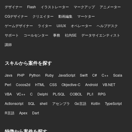
その場限りで終わらせずプロダクトの改善につなげられる
デザイナー
Flash
イラストレーター
マークアップ
アニメーター
方、曖昧な状況でも自ら課題を整理し必要な関係者を巻き
込みながら開発を進められる方、プロダクトマネージャー
CGデザイナー
クリエイター
動画編集
マーケター
やプロジェクトマネージャーと建設的に議論できる方を歓
ゲームデザイナー
迎いたします。チームメンバーの経験や強みを尊重し技術
ライター
UI/UX
オペレーター
ヘルプデスク
的な支援やナレッジ共有ができる方、開発速度と品質の両
サポート
コールセンター
事務
社内SE
データサイエンティスト
方に責任を持ち継続的な改善に取り組める方に活躍してい
ただきたいポジションです。 【ポジションの魅力】 AI音声
講師
プロダクトを実際のコンタクトセンターへ導入し、現場か
ら得られるフィードバックをもとにプロダクトを改善して
いくフェーズに携わることができます。単に決められた仕
スキルから案件を探す
様を実装するのではなく、顧客環境で発生している課題を
整理し、その場限りの個別対応ではなくプロダクトとして
Java
PHP
Python
Ruby
JavaScript
Swift
C#
C++
Scala
再利用可能な機能や仕組みへ昇華していくことが求められ
Perl
ます。既存機能の改善と新規機能開発を両立するために、
Cocos2d
HTML
CSS
Objective-C
Android
VB.NET
開発優先順位やアーキテクチャ、チームの進め方そのもの
VBA
VC++
C
Delphi
PL/SQL
COBOL
PL/I
RPG
を見直していく余地があり、フロントエンドとバックエン
ドを横断して手を動かしながら将来的にはテックリードと
Actionscript
SQL
shell
アセンブラ
Go言語
Kotlin
TypeScript
して技術面だけでなくチームの開発推進にも関与できるポ
R言語
Apex
Dart
ジションです。通話中のリアルタイム支援、通話内容の活
用、通話後業務の効率化など、音声と生成AIを組み合わせ
た難易度の高いプロダクト開発に挑戦できます。 【開発環
特徴から案件を探す