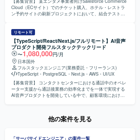
PHPベースのバックエンド開発環境となります。Gitを利用
す。 【求める人物像】 英語で主体的にコミュニケーション
【募集背景】 某エンタメ事業者向けSalesforce Commerce
したソースコード管理を行い、Dockerによるコンテナ化さ
が取れる方を求めております。 海外チームとの協業経験が
Cloud（ECサイト）でのチケット購入、ホテル・レストラ
れた開発環境で作業を進めていただきます。仕様駆動開発
あり、仕様調整や課題整理を能動的に進められる方を歓迎
ン予約サイトの刷新プロジェクトにおいて、結合テストフ
やAI駆動開発の取り組みも行っており、これらの技術要素
いたします。 【ポジションの魅力】 グローバル企業のWeb
ェーズで発生しているバグ改修に人員不足が生じているた
を取り入れた開発スタイルとなります。
統合CMS刷新プロジェクトに参画し、ヘッドレスCMSや
め、増員を行っています。 【作業内容】 某エンタメ事業者
Contentfulなどの最新技術に関わることができます。 USチ
向けに導入しているSalesforce Commerce Cloud（ECサイ
リモート可
ームとの英語でのコミュニケーションを通じて、グローバ
ト）内で、チケット購入、ホテル・レストラン予約サイト
【TypeScript/React/Next.js/フルリモート】AI音声
ル開発プロジェクトの経験を積むことができます。 フロン
の刷新対応を行っていただきます。現在は結合テストフェ
プロダクト開発フルスタックテックリード
トエンドからAPI構築まで幅広い工程に携わることができ、
ーズで発生しているバグ改修が中心となり、設計書を読み
1,080,000
〜
円/月
技術スキルとコミュニケーションスキルの双方を高められ
込み仕様を理解いただいた上で、改修箇所の調査・解析か
日本国外
る環境です。 【開発環境】 ReactおよびNode.jsを中心とし
ら実装、テストまで一連の工程を担当していただきます。
フルスタックエンジニア
(業務委託・フリーランス)
た開発環境にて、ヘッドレスCMS（Contentful）および既存
開発はNode.js上でJavaScriptを使用して実施します。 【求
TypeScript
・
PostgreSQL
・
Next.js
・
AWS
・
UI/UX
SiteCore環境からの移行を行います。 CI/CD環境を活用し
める人物像】 設計書から仕様を素早く理解し、自ら課題を
た開発プロセスのもと、グローバルチームと連携しながら
発見して主体的に動ける方を求めています。フットワーク
【募集背景】 コンタクトセンターにおける通話中のオペレ
開発を進めてまいります。
軽く、関係者と能動的にコミュニケーションをとりなが
ーター支援から通話後業務の効率化までを一体で実現する
ら、バグ改修や機能改善を着実に進めていただける方が望
AI音声プロダクトを開発している中で、顧客環境における
ましいです。 【ポジションの魅力】 エンタメ領域のECサ
不具合調査や個別対応にも一定の開発リソースが必要とな
イト刷新プロジェクトに参画し、チケット購入やホテル・
っており、プロダクトとして提供すべき新たな価値の開発
レストラン予約など多様な機能に関わることができます。
を継続的かつスピーディーに進められる体制づくりが課題
他の案件を見る
結合テストフェーズにおけるバグ改修を通じて、既存機能
となっております。そのため、フロントエンドとバックエ
の理解や改修スキルを高めつつ、Node.js上でのJavaScript
ンドを横断して自ら設計・実装を担いながら技術課題の整
開発経験をさらに積むことができます。 【開発環境】
理や開発優先順位の検討、チームの技術的な意思決定を牽
「サーバサイドエンジニア」の案件一覧
Salesforce Commerce Cloudを基盤としたECサイトにおい
引するテックリード候補を募集しております。 【作業内