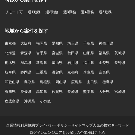
境】 フロントエンドはReact、Next.js、Chrome Extension
を用いて開発しております。バックエンドはTypeScript、
リモート可
Hono、Drizzle、Pythonを利用しております。データベース
週1勤務
週2勤務
週3勤務
週4勤務
週5勤務
はPostgreSQLやQdrant（ベクトルデータベース）を使用し
ております。インフラはAWSとTerraformを用いて構築して
地域から案件を探す
おり、CI/CDにはGitHub Actions、監視にはDatadogを利用
しております。AIについてはOpenAI API、Anthropic APIな
どを活用しております。
東京都
大阪府
福岡県
愛知県
埼玉県
千葉県
神奈川県
北海道
青森県
岩手県
宮城県
秋田県
山形県
福島県
茨城県
栃木県
群馬県
新潟県
富山県
石川県
福井県
山梨県
長野県
岐阜県
静岡県
三重県
滋賀県
京都府
兵庫県
奈良県
和歌山県
鳥取県
島根県
岡山県
広島県
山口県
徳島県
香川県
愛媛県
高知県
佐賀県
長崎県
熊本県
大分県
宮崎県
鹿児島県
沖縄県
その他
企業情報
利用規約
プライバシーポリシー
サイトマップ
人気の検索キーワード
ログイン
エンジニアをお探しの企業様はこちら