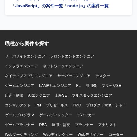
て、Node.js上でJavaScriptを用いた開発を行います。
容】 AI音声プロダクトにおけるフロントエンドとバックエ
「JavaScript」の案件一覧
「node.js」の案件一覧
ンドの設計、開発、運用を行っていただきます。TypeScript
を中心としたWebアプリケーションの機能開発や、通話中
支援、通話後処理、ナレッジ活用に関する機能の設計・実
装を担当していただきます。顧客環境で発生する不具合や
技術課題の調査、原因分析、恒久的な改善を推進していた
だきます。プロダクトの成長や顧客価値を踏まえた技術課
職種から案件を探す
題と開発優先順位の整理、プロダクトマネージャーやプロ
ジェクトマネージャーとの要件整理、仕様検討を行ってい
サーバサイドエンジニア
フロントエンドエンジニア
ただきます。アーキテクチャ設計、技術選定、リファクタ
インフラエンジニア
リング方針の策定や、コードレビュー、設計レビューを通
ネットワークエンジニア
じた開発品質の向上にも取り組んでいただきます。開発プ
ネイティブアプリエンジニア
サーバーエンジニア
テスター
ロセスやチーム内の役割分担、情報共有方法の改善、チー
ムメンバーへの技術的な支援やナレッジ共有を行っていた
ゲームエンジニア
LAMP系エンジニア
PL
汎用機
ブリッジSE
だき、将来的にはテックリードとしてチーム開発および技
組込・制御
AIエンジニア
上級SE
フルスタックエンジニア
術的意思決定のリードを担っていただきます。 【求める人
物像】 マネジメントだけではなく自ら設計・実装を行いな
コンサルタント
PM
プリセールス
PMO
プロダクトマネージャー
がらチームをリードできる方を求めております。フロント
ゲームプログラマ
エンドとバックエンドの領域を限定せずプロダクト全体の
ゲームディレクター
デバッカー
課題に向き合える方、技術的な理想だけでなく顧客価値や
ゲームプランナー
DBA
運用・監視
プランナー
アナリスト
事業上の優先順位を踏まえて判断できる方に参画していた
だきたいと考えております。不具合や個別要望への対応を
Webマーケティング
Webディレクター
Webデザイナー
コーダー