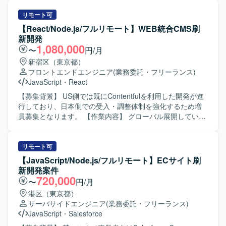
てご担当いただきます。バックエンドについてはPHPを用
いたWebアプリケーション開発を行っていただき、API連携
リモート可
や画面とのデータ連携も実装いただきます。Gitを用いたチ
【React/Node.js/フルリモート】WEB統合CMS刷
ーム開発プロセスに参加し、コードレビューやブランチ運
新開発
用ルールに沿った開発を行います。Dockerを利用した開発
1,080,000
〜
円/月
環境の構築やコンテナベースでの動作確認も実施いただき
新宿区（東京都）
ます。仕様駆動開発やAI駆動開発の考え方を取り入れなが
フロントエンドエンジニア
(業務委託・フリーランス)
ら、AI活用を意識した設計・実装にも携わっていただきま
JavaScript
・
React
す。 【求める人物像】 フロントエンドとバックエンドの両
面で主体的に開発を進められる方を求めています。チーム
【募集背景】 US側では既にContentfulを利用した開発が進
メンバーとのコミュニケーションを大切にしながら、Gitを
行しており、日本側での受入・調整体制を強化するため増
前提とした開発フローに順応できる方を歓迎いたします。
員募集となります。 【作業内容】 グローバル展開している
新しい技術やAIを活用した開発手法に興味を持ち、自ら学
企業において、コーポレートサイト・ECサイト・製品サイ
びながら提案や改善を行っていただける方にマッチする環
トなど複数のWebサイトで利用しているCMSをヘッドレス
境です。 【ポジションの魅力】 Next.js/ReactとPHPを組み
CMS（Contentful）へ統一するプロジェクトに参画いただき
リモート可
合わせたWebシステム開発に継続的に関わることで、フロ
ます。 日本側HQとしてUSチームとの調整、受入対応、各
【JavaScript/Node.js/フルリモート】ECサイト刷
ントエンド・バックエンド双方のスキルを高めていただけ
事業部との調整およびReact/Node.jsを用いた開発・改修を
新開発案件
ます。Dockerを用いたコンテナ開発環境での実務経験や、
ご担当いただきます。 既存SiteCoreで利用しているデザイ
720,000
〜
円/月
AI駆動開発に関する知見を深められる点も特徴となりま
ンの移行対応や、プラットフォーム差異により必要となる
港区（東京都）
す。長期的な参画を通じて、仕様検討から実装・改善まで
リデザイン対応の検討・実装も行っていただきます。 フロ
サーバサイドエンジニア
(業務委託・フリーランス)
一貫して携われる機会があります。 【開発環境】
ントエンドサポートやAPI構築、UAT・評価・受け入れ整
JavaScript
・
Salesforce
Next.js/Reactを用いたWebフロントエンド開発環境と、
備、Goliveに向けた対応などを段階的に実施していただきま