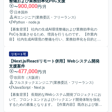
整備および業務効率化PoC支援
900,000
〜
円/月
日本国外
AIエンジニア
(業務委託・フリーランス)
Python
・
node.js
【募集背景】 社内の生成AI環境整備および業務効率化の
PoCを加速させるため、増員を行うものです。 【作業内
容】 社内生成AI環境の整備を行い、業務効率化を目的とし
たPoCの企画・推進・実装をしていただきます。具体的に
は、生成AIを活用した業務プロセスの整理、PoCテーマの検
討、実装および検証、結果の整理とフィードバックなどを
リモート可
想定しております。 【求める人物像】 生成AIやPoCに強い
【Next.js/React/リモート併用】Webシステム開発
興味を持ち、自ら主体的に企画・推進・実装までやり切っ
支援案件
ていただける方を求めています。関係者とコミュニケーシ
477,000
〜
円/月
ョンを図りながら、スピード感を持って業務を進められる
吹田市（大阪府）
方が望ましいです。 【ポジションの魅力】 社内の生成AI活
フルスタックエンジニア
(業務委託・フリーランス)
用をリードし、業務効率化や新たな価値創出に直結する
JavaScript
・
Next.js
PoCを推進できるポジションです。生成AI環境整備からPoC
実装まで一気通貫で経験できるため、先端領域での知見と
【募集背景】 長期的なWebシステム開発プロジェクトにお
実績を積むことができます。 【開発環境】 Pythonまたは
いて、フロントエンドおよびバックエンド開発体制を強化
node.jsを用いた開発環境およびGitによるソース管理環境を
するための募集となります。 【作業内容】 既存および新規
利用していただきます。
Webシステムのフロントエンド開発をNext.js/Reactを用い