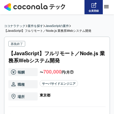
会員登録
>
>
>
ココナラテック
案件を探す
JavaScriptの案件
【JavaScript】フルリモート／Node.js 業務系Webシステム開発
募集終了
【JavaScript】フルリモート／Node.js 業
務系Webシステム開発
700,000
報酬
〜
円/月
サーバサイドエンジニア
職種
東京都
場所