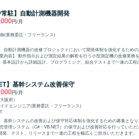
ら、既存機能との整合性を考慮した設計・実装を行っていただきます。 【求め
自ら主体的に業務に取り組み、周囲とコミュニケーションを取りながら開
/常駐】自動計測機器開発
方を求めております。 要件や仕様の変化にも柔軟に対応し、品質と納期
,000
円/月
望ましいです。 【ポジションの魅力】 製造業向け生産管理システム
務知識を身につけながら、顧客ごとの個別要件に対応する開発経験を積
パッケージ製品の拡張開発を通じて、既存資産を活かした設計・実装スキ
御
(業務委託・フリーランス)
を中心とした環境で、生産管理系パッケージのアドオ
っていただきます。
】 自動計測機器の改修プロジェクトにおいて開発体制を強化するための
。基本設計から詳細設計、プログラミング、結合テストまで一連の工程
ら、計測機器分野の開発に
り組んでいただける方を求めております。設計からテストまで責任感を
で積極的にコミュニケーションが取れる方が望ましいです。 【ポジションの魅
.NET】基幹システム改善保守
測定機という専門性の高いプロダクトの改修に携わることで、組込み系お
,000
円/月
見を深めていただけます。上流工程からテストまで幅広く経験できるた
プが期待できます。 【開発環境】 C言語を用いた自動計測機器向けソ
大阪府）
開発環境になります。
イドエンジニア
(業務委託・フリーランス)
T
】 基幹システムの改善および保守対応体制を強化するための募集となります
販売管理システム（C#・VB.NET）の保守および改善対応を行っていた
発、テスト、リリースまで一連の工程を幅広くご担当いただきます。 【求める人