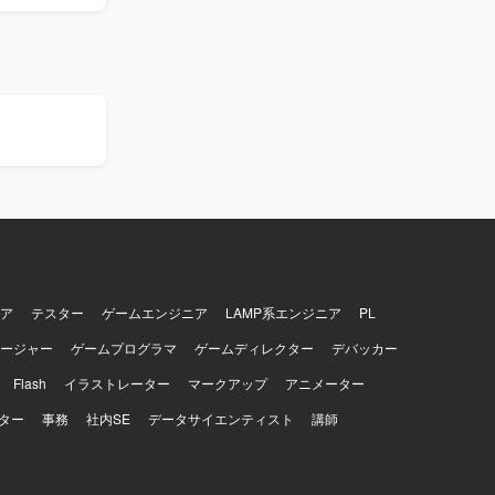
ち、状況に
リリースま
ただけま
ア
テスター
ゲームエンジニア
LAMP系エンジニア
PL
ージャー
ゲームプログラマ
ゲームディレクター
デバッカー
Flash
イラストレーター
マークアップ
アニメーター
ター
事務
社内SE
データサイエンティスト
講師