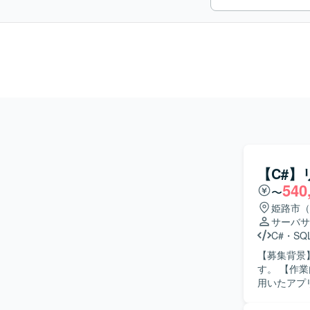
【C#
540
〜
姫路市（
サーバサ
C#
・
SQL
【募集背景
す。 【作業内容】 リースパッケージ改修に伴う設計・製造・テストを実施いたします。 C# を
用いたアプリ
ます。 仕