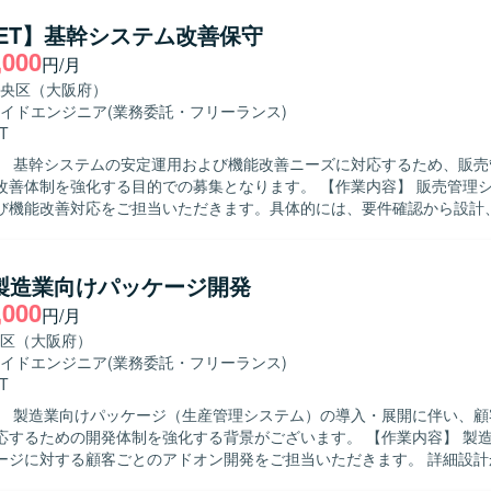
求めておりま
者と円滑にコミュニケーションを取りながら開発を進められる方を歓迎い
.NET】基幹システム改善保守
ンの魅力】 業務パッケージの改修を通じて、アプリケーションとデータ
,000
円/月
磨くことができます。 仕様調整や課題対応にも関わることで、上流工程
rver を用いたアプリケーション開発環境と
央区（大阪府）
イドエンジニア
(業務委託・フリーランス)
T
】 基幹システムの安定運用および機能改善ニーズに対応するため、販売
を強化する目的での募集となります。 【作業内容】 販売管理システムの保
び機能改善対応をご担当いただきます。具体的には、要件確認から設計
ースまで一連の工程をお任せいたします。既存機能の改修や不具合対応
追加なども行っていただきます。 【求める人物像】 システムの現状を理解
関係者と円滑にコミュニケーションを取り、自発的に改善提案や課題解
】製造業向けパッケージ開発
ける方を求めております。既存システムの保守・改善業務に対して粘り
,000
円/月
ポジションの魅力】 基幹となる販売管理システムに長期的に
で、業務知識と技術スキルの両面を深めていただけます。要件確認から
区（大阪府）
携わることができるため、上流から下流までの経験を積むことができます。 
イドエンジニア
(業務委託・フリーランス)
（.NET）、VB.NETなどのオープン系言語を用いた販売管理システムの
T
す。
】 製造業向けパッケージ（生産管理システム）の導入・展開に伴い、顧
ための開発体制を強化する背景がございます。 【作業内容】 製造業向け生産
ージに対する顧客ごとのアドオン開発をご担当いただきます。 詳細設計
までの一連の開発工程をお任せいたします。 顧客要望を踏まえた機能追