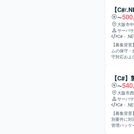
ただきます。 【求める人物像】 主体的に課題を発見し、能動的に行動できる方を
す。 関係
【C#/
【ポジショ
500
〜
のスキルを
むことができます。 【開発環境】 C# および SQLSe
大阪市中
なります。
サーバサ
C#
・
.NE
【募集背景
ムの保守・改善体制
守対応およ
スト、リリ
務要望に基づく機能
しながら、
【C#
んでいただ
540
〜
める方にマッチする環境です。 【
関わること
大阪市西
で一貫して
サーバサ
環境】 C#
C#
・
.NE
境となりま
【募集背景
別要件に対応する
管理パッケ
結合レベル