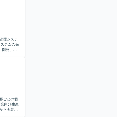
たします。
ベース双方
の経験を積
管理システ
、開発、テ
に加え、業
決に取り組
強く取り組
リリースま
【開発
開発・保守環
客ごとの個
から実装、
加や改修対