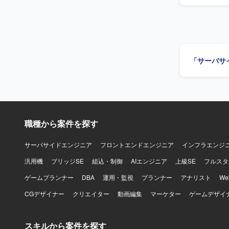
物像】 能
応じて自ら考えて動ける方です。
を通じて、
で一貫して
す。 【開発環境】 C#.NET、VB.NET を用いた販売管理システムの開発・保守環境となりま
す。
「サーバサ
職種から案件を探す
サーバサイドエンジニア
フロントエンドエンジニア
インフラエンジ
汎用機
ブリッジSE
組込・制御
AIエンジニア
上級SE
フルスタ
ゲームプランナー
DBA
運用・監視
プランナー
アナリスト
W
CGデザイナー
クリエイター
動画編集
マーケター
ゲームデザイ
スキルから案件を探す