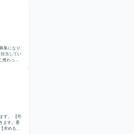
る
発を進めて
のバランス
むことがで
ルを高める
募集になり
に携わって
持って対応
よび計測機
め、エンジ
。 【作
だきます。要