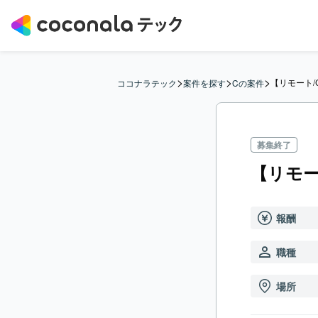
>
>
>
【リモート
ココナラテック
案件を探す
Cの案件
募集終了
【リモー
報酬
職種
場所