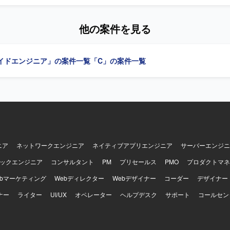
動的かつ主体的に行動できる方を求めています。前向きで柔軟な思考を持
 【ポジションの魅力】 基幹系販売管理システムの保守・改善
業務知識と開発スキルを一体的に高めていくことができます。上流から
他の案件を見る
関われるため、システム全体の流れを把握しながらスキルアップしてい
イドエンジニア」の案件一覧
「C」の案件一覧
ニア
ネットワークエンジニア
ネイティブアプリエンジニア
サーバーエンジニ
ックエンジニア
コンサルタント
PM
プリセールス
PMO
プロダクトマネ
ebマーケティング
Webディレクター
Webデザイナー
コーダー
デザイナー
ナー
ライター
UI/UX
オペレーター
ヘルプデスク
サポート
コールセン