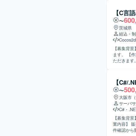
応を行いなが
人物像】 
【C言語
いただける
600
〜
を意識して開発できる方が
に関する業
茨城県
きます。 
組込・制
ことができる環境です。 【開発環境】 C#
Cocos2d
ン開発を行
【募集背景
ます。 【作業内容】 動作指示および測定結果の解析を行う小型測定機の改修業務を担当してい
ただきます
いただきます。 【求める人物像】 C言語での開発経験を活かしなが
主体的に取
し、チーム内
【C#/
力】 小型
500
〜
器開発の知
ニアとしてのスキルアッ
大阪市（
フトウェア
サーバサ
C#
・
.NE
【募集背景
業内容】 
件確認から開