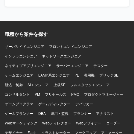
SaaSの追加機能および新規システム開発において、設計フ
ける方、AIツールなど新しい技術の活用にも前向きに取り
ェーズからテストまで一貫して関わることができるポジシ
組んでいただける方が望ましいです。 【ポジションの魅
ョンです。多数のステークホルダーと連携しながら、設計
力】 物流マッチングサービスの中核となるバックエンド開
品質の担保とプロジェクト推進を主導する経験を積むこと
発に携わることができ、複数プロダクトの機能開発・運用
ができます。Ruby on RailsやAWS、生成AIを活用した開
を通じてスケーラブルなアーキテクチャ設計やクラウドネ
発・PoCなど、モダンな技術スタックを活かした上流工程
イティブな環境での開発経験を積むことができます。AI駆
職種から案件を探す
中心の業務に携わることができます。 【開発環境】 バック
動開発や最新の開発ツールを活用したモダンな開発プロセ
エンドはGo、Ruby on Rails、Unicorn、Nginx、
スに関わることができます。 【開発環境】 バックエンドは
サーバサイドエンジニア
フロントエンドエンジニア
PostgreSQL、Redis、Docker、Elasticsearchなどを利用し
Ruby、Ruby on Rails、フロントエンドはTypeScript、
ております。フロントエンドはTypeScript、React、
インフラエンジニア
React、Next.js、Vue.jsを利用しています。インフラはAWS
ネットワークエンジニア
Redux、styled-components、Storybook、Webpackなどを
上で構築されており、ECS、EC2、RDS/Aurora、
ネイティブアプリエンジニア
サーバーエンジニア
テスター
利用しております。インフラはAWS（EC2、RDS、
DynamoDB、S3、SQS、Lambdaなどを利用しています。
ElastiCache、S3、ElasticsearchService、Lambda、
Dockerを用いたコンテナ環境で開発を行い、Git/GitHubに
ゲームエンジニア
LAMP系エンジニア
PL
汎用機
ブリッジSE
ElasticBeanstalkなど）、Ansible、Datadog、CircleCI、
よるバージョン管理、CircleCI、GitHub Actions、
組込・制御
AIエンジニア
上級SE
フルスタックエンジニア
Engine Yardなどを利用しております。その他、GitHub、
CodeBuildによるCI/CDパイプラインを構築しています。AI
Slack、JIRA、Notionなどのツールを利用しております。
ツールとしてClaude Code、GitHub Copilot、Devin、
コンサルタント
PM
プリセールス
PMO
プロダクトマネージャー
Geminiを活用し、コミュニケーションにはSlack、Notion、
ゲームプログラマ
Google Workspaceを利用しています。
ゲームディレクター
デバッカー
ゲームプランナー
DBA
運用・監視
プランナー
アナリスト
Webマーケティング
Webディレクター
Webデザイナー
コーダー
デザイナー
Flash
イラストレーター
マークアップ
アニメーター