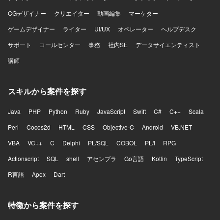
CGデザイナー
クリエイター
動画編集
マーケター
ゲームデザイナー
ライター
UI/UX
オペレーター
ヘルプデスク
サポート
コールセンター
事務
社内SE
データサイエンティスト
講師
スキルから案件を探す
Java
PHP
Python
Ruby
JavaScript
Swift
C#
C++
Scala
Perl
Cocos2d
HTML
CSS
Objective-C
Android
VB.NET
VBA
VC++
C
Delphi
PL/SQL
COBOL
PL/I
RPG
Actionscript
SQL
shell
アセンブラ
Go言語
Kotlin
TypeScript
R言語
Apex
Dart
特徴から案件を探す