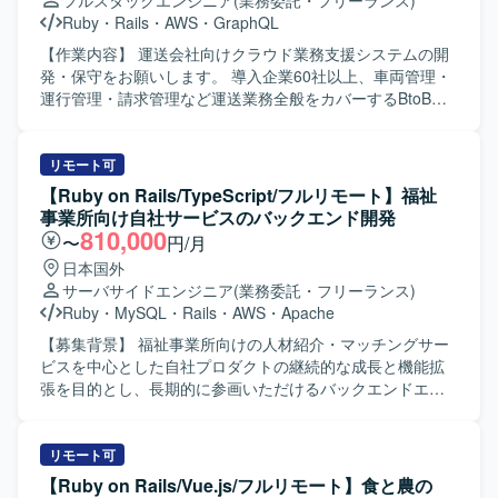
フルスタックエンジニア
(業務委託・フリーランス)
Ruby
・
Rails
・
AWS
・
GraphQL
【作業内容】 運送会社向けクラウド業務支援システムの開
発・保守をお願いします。 導入企業60社以上、車両管理・
運行管理・請求管理など運送業務全般をカバーするBtoB
SaaSです。 新機能の設計・実装（バックエンド / フロント
エンド）を行います。 GraphQL APIの設計・実装を行いま
す。 既存機能の改善・バグ修正を行います。 コードレビュ
リモート可
ー、テスト整備を行います。 PMI（事業譲渡後の統合）に
【Ruby on Rails/TypeScript/フルリモート】福祉
伴うシステム改善を行います。 【開発環境】 フレームワー
事業所向け自社サービスのバックエンド開発
ク : Ruby 3.2 / Rails 7.1 フロントエンド : React 18 /
810,000
〜
円/月
TypeScript 5.1 / Apollo Client (GraphQL) デザインツール：
日本国外
Figma など データベース : Amazon RDS インフラ : AWS
サーバサイドエンジニア
(業務委託・フリーランス)
(ECS) バージョン管理 : Git/GitHub コミュニケーション/タ
Ruby
・
MySQL
・
Rails
・
AWS
・
Apache
スク管理 : Slack, Google Meet, Notion を利用しています。
【募集背景】 福祉事業所向けの人材紹介・マッチングサー
ビスを中心とした自社プロダクトの継続的な成長と機能拡
張を目的とし、長期的に参画いただけるバックエンドエン
ジニアを募集しております。 【作業内容】 福祉事業所の支
援サービスを運営している企業にて、自社サービスの追加
開発をご担当いただきます。人材紹介・マッチングサービ
リモート可
スの開発チームに所属し、インターネットサービスの顧客
【Ruby on Rails/Vue.js/フルリモート】食と農の