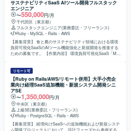
価値向上を目的とした開発や、社内基幹業務システムの業
サステナビリティSaaS AIツール開発フルスタック
務生産性向上のための開発など、多岐にわたる開発案件に
エンジニア
携わっていただきます。 5年近い歴史のあるプロダクトのた
550,000
〜
円/月
め、既存の開発基盤や組織風土をキャッチアップいただき
千代田区（東京都）
つつ、プロダクト開発に参画していただきます。 フルサイ
フルスタックエンジニア
(業務委託・フリーランス)
クル型のプロダクト開発現場として、数人月単位のプロジ
Ruby
・
MySQL
・
Rails
・
AWS
ェクトにおける要件定義〜設計〜実装〜テストまでの各工
程を、計画策定から一貫してご担当いただきます。 また、
【募集背景】 食と農のサステナビリティ領域における環境
アーキテクチャ選定やパフォーマンス改善などの技術的な
負荷可視化SaaSのAIツール機能強化と新規開発を推進する
判断において、自ら根拠を持って意思決定し、若手メンバ
ための募集です。 【作業内容】 環境負荷可視化SaaS「My
ーの多いチームを率いていただきます。 【求める人物像】
エコものさし」におけるAIツール「Food AI Ideator (FAI)」
プロダクトや事業内容への理解を深めながら、安定的かつ
の新規開発および商品改良設計を行っていただきます。
長期的に参画いただける方を求めております。複数のエン
Ruby on RailsおよびVue.jsを用いた自社プロダクト・AIツ
リモート可
ジニア、PdM、デザイナーと密に協働しながら開発を進め
ールのフロントエンドおよびバックエンド開発を担当し、
【Ruby on Rails/AWS/リモート併用】大手小売企
る環境のため、コラボレーションとコミュニケーションを
クライアントの声を直接反映させる形で商品の改良設計を
業向け経理SaaS追加機能・新規システム開発シニ
大切にし、自発的に周囲と連携しながら課題解決に取り組
進めていただきます。GCP（Vertex AI等）やAIコーディン
アSE
める方にマッチいたします。 明確なアーキテクチャが存在
グツールを組み合わせた先進的なAI機能の実装に携わり、3
1,350,000
〜
円/月
しない状況でも、業務の背景や全体像を把握したうえで自
～5人程度のチームでアジャイルな機能開発およびコード管
中央区（東京都）
ら考えて推進できる方や、各案件について表層的な機能理
理・プロジェクト推進を行っていただきます。要件定義か
上級SE
(業務委託・フリーランス)
解にとどまらず、用いられている技術や直面した課題、そ
ら基本設計、詳細設計、実装、テスト、運用・保守、プロ
Ruby
・
PostgreSQL
・
Rails
・
AWS
の対応策といった思考プロセスまで踏み込んで考えられる
ダクト改良まで一貫して関わっていただきます。 【求める
方を歓迎いたします。 【ポジションの魅力】 グロース型の
人物像】 システム全体の設計や仕組みづくり、アーキテク
【募集背景】 経理向けSaaSへの追加機能および新規システ
小規模案件が多く、事業やプロダクトへの理解を深めなが
チャの選定に主体的に挑戦したい方を求めています。新し
ム開発プロジェクトにおいて、設計フェーズから参画する