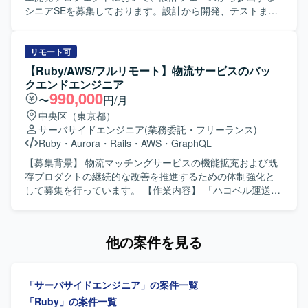
ら、継続的な改善や機能追加を通じてユーザー価値の向上
いプロダクトを0→1で育てる過程に興味があり、スタート
シニアSEを募集しております。設計から開発、テストまで
に直接貢献できるポジションです。フルサイクルで開発工
アップでの開発に深く関わりたい方にマッチします。サス
を推進し、多数のステークホルダーが関わる中で設計品質
程を担当できるため、要件定義から実装・テストまで一貫
テナビリティ分野（環境問題、食・農の課題解決）への興
の担保とプロジェクト推進の両輪を担っていただきます。
した経験を積むことができ、アーキテクチャ選定やパフォ
味・関心をお持ちの方を歓迎いたします。 【ポジションの
【作業内容】 設計課題ドキュメントの作成・管理（課題の
リモート可
ーマンス改善など技術的な意思決定にも主体的に関わるこ
魅力】 環境負荷可視化という社会的意義の高い領域で、自
整理・起票、関係者との解消推進）を主担当として実施い
【Ruby/AWS/フルリモート】物流サービスのバッ
とができます。若手メンバーの多いチームを率いる経験を
社SaaSプロダクトのAIツール開発にフルスタックで関わる
ただきます。設計からテストにかけてのWBS策定および進
クエンドエンジニア
通じて、技術的リードやチームビルディングのスキルも磨
ことができます。スタートアップならではのスピード感の
捗管理を行っていただきます。Ruby on Railsを用いた汎用
990,000
〜
円/月
いていただけます。 【開発環境】 バックエンドはRuby、
中で、クライアントの声を直接プロダクトに反映させる経
的で保守性の高い設計・実装や、必要に応じた技術検証・
中央区（東京都）
Ruby on Railsを中心とし、フロントエンドには
験を積むことができ、GCP（Vertex AI等）や最新のAIコー
PoCを実施していただきます。プロダクトチームや関係各
サーバサイドエンジニア
(業務委託・フリーランス)
TypeScript、React.js、Jest、CodeceptJS、Playwright、
ディングツールを活用した先進的な開発に携わることがで
社との仕様・スケジュール調整を行っていただきます。提
Ruby
・
Aurora
・
Rails
・
AWS
・
GraphQL
Storybookなどを活用しております。インフラは
きます。 【開発環境】 フロントエンドはVue.js 3系および
案・報告資料の作成や、設計・コードレビューを通じた品
AWS（ALB、Fargate、Aurora、S3、Lambda、
Nuxt.js 3系、バックエンドはRuby 3系およびRuby on Rails
質担保もお任せいたします。既存の要件定義成果物や引き
【募集背景】 物流マッチングサービスの機能拡充および既
CloudFront、ElastiCache、WAFなど）上に構築されてお
7系を利用しています。DBはMySQL 8系、コンテナは
継ぎ資料のキャッチアップも行っていただきます。 【求め
存プロダクトの継続的な改善を推進するための体制強化と
り、Dockerを使用したコンテナ環境で運用しております。
Dockerを使用しています。インフラはAWS（EC2, Aurora,
る人物像】 曖昧な課題を自ら整理し、たたき台を作って前
して募集を行っています。 【作業内容】 「ハコベル運送手
データベースはMySQL、Redis、Elasticsearchを利用し、
SES, WAF, S3等）およびGCP（Vertex AIなど）を組み合わ
に進められる方を求めております。実装だけでなく、ドキ
配」と「ハコベル運送手配PLUS」の2つのプロダクトにお
Nginxを用いた構成となっております。開発フローでは
せ、CIにはCircleCIを利用しています。開発ツールとして
ュメントや資料作成、関係者調整もプロジェクトの価値と
けるバックエンド機能の設計・実装・運用を担当していた
Github、GitHub ActionsやJenkins、Slackを活用し、
GitHub, Github Projects, Notion, Teams, Slack, Google
捉えられる方を歓迎いたします。顧客およびチーム双方と
だきます。新機能追加や既存機能の改善、パフォーマンス
他の案件を見る
Datadog、Fluentd、BigQuery、Redashなどによるモニタ
Meet、AIコーディングツールとしてVisual Studio Code,
丁寧に連携し、多数の関係者を尊重しながら進められる方
チューニングなどを行いながら、事業要件をプロダクトに
リングやデータ分析の仕組みが整っております。
Cursor, Claude Code, Gemini CLIを使用しています。
を想定しております。ドメイン知識や業務ロジックを素早
反映していきます。 【求める人物像】 プロダクトや事業の
くキャッチアップし、設計に落とし込める方、品質課題や
課題を理解しながら主体的に開発を進めていただける方を
「サーバサイドエンジニア」の案件一覧
ボトルネックを自発的に発見し、解決までの道筋を示せる
求めています。チームでの開発を重視し、ペア/モブプログ
方にご活躍いただけます。 【ポジションの魅力】 経理向け
ラミングなどの開発スタイルにも柔軟に取り組んでいただ
「Ruby」の案件一覧