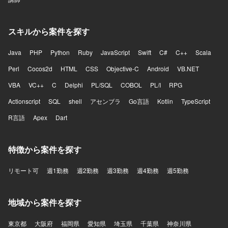
スキルから案件を探す
Java
PHP
Python
Ruby
JavaScript
Swift
C#
C++
Scala
Perl
Cocos2d
HTML
CSS
Objective-C
Android
VB.NET
VBA
VC++
C
Delphi
PL/SQL
COBOL
PL/I
RPG
Actionscript
SQL
shell
アセンブラ
Go言語
Kotlin
TypeScript
R言語
Apex
Dart
特徴から案件を探す
リモート可
週1勤務
週2勤務
週3勤務
週4勤務
週5勤務
地域から案件を探す
東京都
大阪府
福岡県
愛知県
埼玉県
千葉県
神奈川県