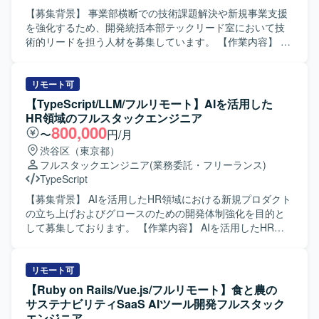
決に取り組んでいただきます。 【求める人物像】 ・インフ
【募集背景】 事業部横断での技術課題解決や新規事業支援
ラアーキテクチャの検討や新技術のキャッチアップが好き
を強化するため、開発統括本部テックリード室において技
で、主体的に提案・改善に取り組める方を求めておりま
術的リードを担う人材を募集しています。 【作業内容】 あ
す。 ・チームやプロジェクトを横断してコミュニケーショ
らゆる事業部や横断的な企画を推進する部門と連携し、新
ンを取りながら、自律的に価値創出を行える方を歓迎いた
規開発の立ち上げや全社横断プロジェクトに携わっていた
します。 ・事業やサービスの成長に合わせて、自身のスキ
だきます。CTOやVPoEと連携しながら、開発組織および
リモート可
ルや役割の拡張にも前向きに取り組める方を求めておりま
様々なプロダクトの技術的課題を特定・解決していきま
【TypeScript/LLM/フルリモート】AIを活用した
す。 【ポジションの魅力】 ・運用中および新規開発中の複
す。事業計画フェーズから全社横断プロジェクトや新規事
HR領域のフルスタックエンジニア
数の大型ゲームタイトルに横断的に関わることができ、多
業の立ち上げを支援し、アーキテクチャレビューや技術的
800,000
〜
円/月
様な開発フェーズや規模のプロジェクトで経験を積むこと
課題の解決を通じて各事業部を支援します。インフラ、ア
渋谷区（東京都）
ができます。 ・SREチームの一員として、全プロジェクト
プリケーション両面からモダン化を推進し、生産性向上と
フルスタックエンジニア
(業務委託・フリーランス)
のインフラ設計・構築・運用に携わりながら、サービスの
リスク軽減を図るほか、開発組織の課題解決、エンジニア
TypeScript
パフォーマンス向上やコスト最適化に直接貢献できます。
の育成や採用支援にも関わっていただきます。 【求める人
・組織として新たな挑戦を歓迎するカルチャーの中で、大
物像】 複数プロダクトや組織を横断して技術課題に向き合
【募集背景】 AIを活用したHR領域における新規プロダクト
きな裁量を持ち、長期的なキャリア形成と技術的成長を両
い、自ら課題を設定しながら関係者を巻き込んで計画を遂
の立ち上げおよびグロースのための開発体制強化を目的と
立できる環境です。 【開発環境】 ・複数の新規および運用
行できる方を求めています。新旧さまざまなシステムへの
して募集しております。 【作業内容】 AIを活用したHR領
中のゲームタイトルに対し、SREチームが横断的にインフ
キャッチアップが早く、インフラからバックエンド、フロ
域の新規プロダクトにおけるフロントエンドおよびバック
ラ設計・構築・運用を担当する体制となっております。 ・
ントエンドまで幅広い技術スタックに対して学習意欲と好
エンド開発をご担当いただきます。プロダクトマネージャ
クリエイティブおよびゲーム開発に必要な機材や技術的イ
奇心を持って取り組める方が望ましいです。テスト駆動開
ー、デザイナー、事業責任者と連携しながら要件定義や仕
リモート可
ンプットへの投資が積極的に行われており、勉強会参加や
発やモダンアーキテクチャに関心があり、長期的な視点で
様設計を行い、ユーザー課題や事業課題、マーケット仮説
【Ruby on Rails/Vue.js/フルリモート】食と農の
R&Dなどを通じて継続的にスキルアップできる環境です。
開発組織とプロダクトの成長にコミットいただける方を歓
を踏まえた技術的な実現方法を検討していただきます。
サステナビリティSaaS AIツール開発フルスタック
迎いたします。 【ポジションの魅力】 CTOやVPoEと近い
Claude Code、CursorなどのAI開発ツールを活用したプロ
エンジニア