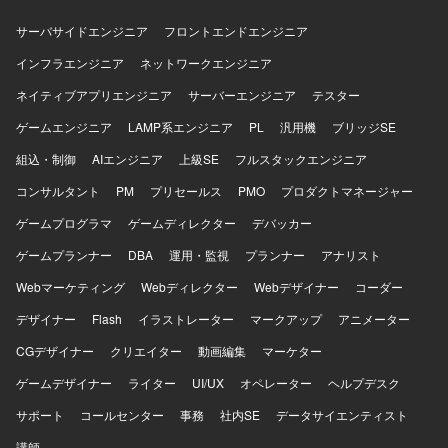
ことができ、サービス運用やパフォーマンスチューニング
アップでの開発に深く関わりたい方にマッチします。サス
の経験、モダンな技術を用いた開発経験を得られる環境で
テナビリティ分野（環境問題、食・農の課題解決）への興
サーバサイドエンジニア
フロントエンドエンジニア
す。 【開発環境】 TypeScriptを中心としたモダンなWebア
味・関心をお持ちの方を歓迎いたします。 【ポジションの
プリケーション開発環境にて、Claude CodeやCursorなど
インフラエンジニア
魅力】 環境負荷可視化という社会的意義の高い領域で、自
ネットワークエンジニア
のAI開発ツールを活用しながらプロダクト開発を行ってい
社SaaSプロダクトのAIツール開発にフルスタックで関わる
ネイティブアプリエンジニア
サーバーエンジニア
テスター
ただきます。
ことができます。スタートアップならではのスピード感の
中で、クライアントの声を直接プロダクトに反映させる経
ゲームエンジニア
LAMP系エンジニア
PL
汎用機
ブリッジSE
験を積むことができ、GCP（Vertex AI等）や最新のAIコー
組込・制御
AIエンジニア
上級SE
フルスタックエンジニア
ディングツールを活用した先進的な開発に携わることがで
きます。 【開発環境】 フロントエンドはVue.js 3系および
コンサルタント
PM
プリセールス
PMO
プロダクトマネージャー
Nuxt.js 3系、バックエンドはRuby 3系およびRuby on Rails
ゲームプログラマ
7系を利用しています。DBはMySQL 8系、コンテナは
ゲームディレクター
デバッカー
Dockerを使用しています。インフラはAWS（EC2, Aurora,
ゲームプランナー
DBA
運用・監視
プランナー
アナリスト
SES, WAF, S3等）およびGCP（Vertex AIなど）を組み合わ
せ、CIにはCircleCIを利用しています。開発ツールとして
Webマーケティング
Webディレクター
Webデザイナー
コーダー
GitHub, Github Projects, Notion, Teams, Slack, Google
デザイナー
Flash
イラストレーター
マークアップ
アニメーター
Meet、AIコーディングツールとしてVisual Studio Code,
Cursor, Claude Code, Gemini CLIを使用しています。
CGデザイナー
クリエイター
動画編集
マーケター
ゲームデザイナー
ライター
UI/UX
オペレーター
ヘルプデスク
サポート
コールセンター
事務
社内SE
データサイエンティスト
講師