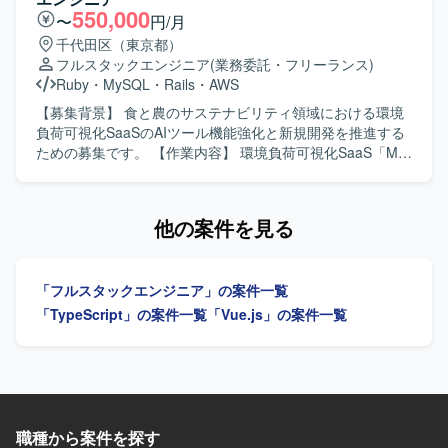
立場で、全社横断の技術戦略やプロジェクトに深く関わる
トタイピングや開発効率化、新機能の設計・実装・リリー
550,000
〜
円/月
ことができます。新規事業の立ち上げから既存プロダクト
ス・効果検証、ユーザーインタビューや定量データをもと
千代田区（東京都）
のモダン化まで幅広いテーマに携わることで、技術・組織
にした仮説検証および改善開発を推進していただきます。
フルスタックエンジニア
(業務委託・フリーランス)
の両面で成長できる環境です。単一プロダクトに留まら
また、フロントエンドからバックエンド、必要に応じたイ
Ruby
・
MySQL
・
Rails
・
AWS
ず、多様な領域のプロジェクトに関わることで、アーキテ
ンフラや技術検証までを含めた開発をリードし、AIを活用
クトやテックリードとしての経験値を高めていただけま
した機能の検証・実装・改善やプロダクトKPIやマーケティ
【募集背景】 食と農のサステナビリティ領域における環境
す。 【開発環境】 Go、Next.js、MySQL（Spannerを含
ング施策と連動した機能改善にも関わっていただきます。
負荷可視化SaaSのAIツール機能強化と新規開発を推進する
む）、Redis、GCP、AWS、DataDog などを利用してお
あわせて、開発体制、技術基盤、コード品質、開発プロセ
ための募集です。 【作業内容】 環境負荷可視化SaaS「My
り、支援先によってさまざまな技術スタックに触れていた
スの改善や、0→1フェーズにおける技術選定、アーキテク
エコものさし」におけるAIツール「Food AI Ideator (FAI)」
だけます。
チャ設計、開発優先順位の整理もお任せいたします。 【求
の新規開発および商品改良設計を行っていただきます。
める人物像】 主体性を持って積極的に改善や提案ができる
Ruby on RailsおよびVue.jsを用いた自社プロダクト・AIツ
他の案件を見る
方を求めております。新しい技術や未知の課題に対して柔
ールのフロントエンドおよびバックエンド開発を担当し、
軟に対応し、積極的にチャレンジできる方、ユーザー視点
クライアントの声を直接反映させる形で商品の改良設計を
を持ちプロダクトを通じて社会に価値ある変化を生み出す
進めていただきます。GCP（Vertex AI等）やAIコーディン
「フルスタックエンジニア」の案件一覧
ことに情熱を持てる方を歓迎いたします。職種や役職、立
グツールを組み合わせた先進的なAI機能の実装に携わり、3
場を越えて連携し、チームとして最適解を導き出すことを
～5人程度のチームでアジャイルな機能開発およびコード管
「TypeScript」の案件一覧
「Vue.js」の案件一覧
大切にできる方、変化の早い環境の中で自身の技術力や知
理・プロジェクト推進を行っていただきます。要件定義か
見を主体的にアップデートしていきたい方にマッチするポ
ら基本設計、詳細設計、実装、テスト、運用・保守、プロ
ジションです。 【ポジションの魅力】 事業をグロースさせ
ダクト改良まで一貫して関わっていただきます。 【求める
ていく経験や、多職種と一体となってプロダクトを成長さ
人物像】 システム全体の設計や仕組みづくり、アーキテク
せていく経験を積むことができます。企画から開発、運
チャの選定に主体的に挑戦したい方を求めています。新し
用、効果測定まで、希望に応じてフルサイクルで担当する
いプロダクトを0→1で育てる過程に興味があり、スタート
職種から案件を探す