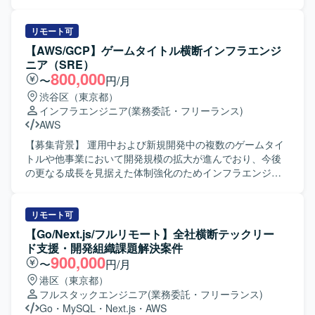
となります。 AIを使った仕様ベースの開発スタイル「Spec
Driven Development」による高速開発を行います。 担当範
囲は、リッチメニュー・ポップアップ画面作成、リアルタ
リモート可
イムチャット、配信用管理画面、LIFFアプリ構築等となり
【AWS/GCP】ゲームタイトル横断インフラエンジ
ます。 将来的なSaaS化を見据えた技術選定・設計・実装お
ニア（SRE）
よびサービスブラッシュアップを行います。
800,000
〜
円/月
渋谷区（東京都）
インフラエンジニア
(業務委託・フリーランス)
AWS
【募集背景】 運用中および新規開発中の複数のゲームタイ
トルや他事業において開発規模の拡大が進んでおり、今後
の更なる成長を見据えた体制強化のためインフラエンジニ
アを募集しております。事業フェーズやサービス規模の異
なるプロジェクトが多数進行しており、他プロジェクトと
の協業を通じて組織とともに成長していただける方を求め
リモート可
ております。 【作業内容】 ・スマートフォン向けゲームお
【Go/Next.js/フルリモート】全社横断テックリー
よびWebサービスのサーバインフラ環境の設計・構築・運
ド支援・開発組織課題解決案件
用を行います。 ・運用中および開発中のゲームタイトルを
900,000
〜
円/月
横断して、インフラ面からプロジェクトを支援していただ
港区（東京都）
きます。 ・新しい技術の検証や導入展開を行い、サービス
フルスタックエンジニア
(業務委託・フリーランス)
にとって最適なインフラ構成の検討を行います。 ・パフォ
Go
・
MySQL
・
Next.js
・
AWS
ーマンス向上やコスト削減など、インフラ面からの課題解