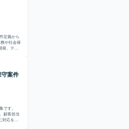
志向のスキル
ます。
件定義から
開発、テス
ル管理やメ
だきます。チ
んでいただ
保守案件
ンバー管理
業務を進め
貫した経験
技術スキルと
集です。
。顧客担当
に対応を進
なども行っ