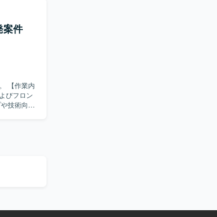
、主体的に
開発案件
工程の経験
役割を通じ
環境での開発およ
業内
よびフロン
S、データベース