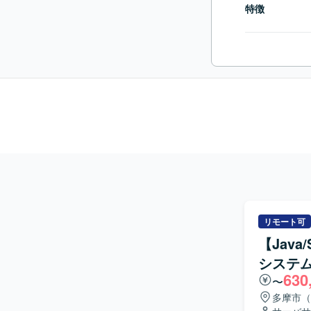
特徴
リモート可
【Jav
システ
630
〜
多摩市（