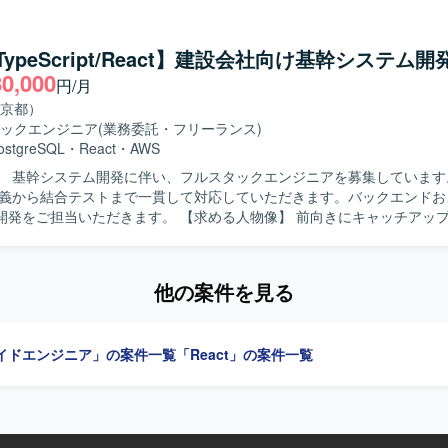
取りを円滑に進められる高いコミュ
ン能力をお持ちの方を求めています。生命保険業務に対する理解を持ち
ながら周囲と協調してプロジェクトを推進できる方が望ましいです。 【ポジショ
/TypeScript/React】建設会社向け基幹システム
 大規模な生命保険向け新契約システムに携わることで、業務知見と上流
80,000
円/月
めていただけます。顧客担当社員との直接折衝や案件リーダーとしての
設計まで一連の工程をリードできる環境です。 【開発環境】 OracleDB、
京都）
tudio 2017、Windows Server 2019、IIS、JP1 等を利用したシステム
ックエンジニア
(業務委託・フリーランス)
ります。
ostgreSQL
・
React
・
AWS
 基幹システム開発に伴い、フルスタックエンジニアを募集しています。 【作
定義から結合テストまで一貫して対応していただきます。バックエンドお
だきます。 【求める人物像】 前向きにキャッチアップや技術向上
 【ポジションの魅力】 要件定義から結合テストまで、システ
に携わることができます。 【開発環境】 バックエンドは
ringBoot）、フロントエンドはTypeScript（React）、インフラはAW
他の案件を見る
eSQLを使用します。
イドエンジニア」の案件一覧
「React」の案件一覧