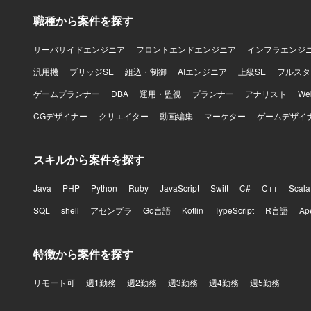
職種から案件を探す
サーバサイドエンジニア
フロントエンドエンジニア
インフラエンジ
汎用機
ブリッジSE
組込・制御
AIエンジニア
上級SE
フルスタ
ゲームプランナー
DBA
運用・監視
プランナー
アナリスト
W
CGデザイナー
クリエイター
動画編集
マーケター
ゲームデザイ
スキルから案件を探す
Java
PHP
Python
Ruby
JavaScript
Swift
C#
C++
Scala
SQL
shell
アセンブラ
Go言語
Kotlin
TypeScript
R言語
Ap
特徴から案件を探す
リモート可
週1勤務
週2勤務
週3勤務
週4勤務
週5勤務