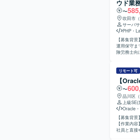
ウド業
C#（.N
585
アップにもつながります。 【開発環境】 W
〜
React、Vi
吹田市（
サーバサ
PHP
・
La
【募集背景
運用保守まで一
険労務士向
ト、運用保
ンバー管理
ーム開発の
リモート可
きます。 【求める人物像】 上流工程から運用保守まで幅広い工程に主体的に関わっていただけ
【Ora
る方を求め
600
〜
を行える方
られる方にマッチしたポジシ
品川区（
ラウド業務
上級SE
を積むこと
Oracle
・
マネジメントスキルの双
【募集背景
WEB業務
【作業内容
社員と直接
めていただ