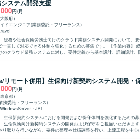
務システム開発支援
ET）など複数の技術スタックを横断して携わることができ、フルスタック
,000
indows環境上での開発となり、TypeScript、
円/月
test、leaflet、C#（.NET 10、ASP.NET Core）などを用いて開発を行い
大阪府）
イドエンジニア
(業務委託・フリーランス)
ravel
】 総務や社会保険労務士向けのクラウド業務システム開発において、要
貫して対応できる体制を強化するための募集です。 【作業内容】 総務や社会保
けのクラウド業務システムに対し、要件定義から基本設計、詳細設計、
守まで一連の工程をご担当いただきます。担当案件におけるスケジュー
も行っていただき、フレキシブルにSE、PG、管理業務を対応していた
一員として他メンバーと連携しながら業務システムの品質向上に取り組
cle/リモート併用】生保向け新契約システム開発・
ています。担当案件の進行状況を把握しながら、スケジュール管理やメ
,000
円/月
や、チーム開発において周囲と円滑にコミュニケーションを取りながら
ョンです。 【ポジションの魅力】 要件定義から運用保守まで、ク
東京都）
システム開発の全工程に関わることができるため、上流から下流まで一
(業務委託・フリーランス)
ができます。SE、PG、管理といった複数の役割を柔軟に担うことで、
WindowsServer
・
JP1
方を磨いていただけます。 【開発環境】 PHPおよびLaravelを用いた
】 生保新契約システムにおける開発および保守体制を強化するための募
システム開発環境での作業となります。
】 生命保険向け新契約システムの開発および保守をご担当いただきます
やり取りを行いながら、要件の整理や仕様調整を行い、上流工程を中心
きます。案件リーダーとして要件作成や取り纏め、チーム内の担当割り