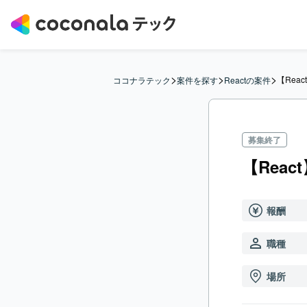
>
>
>
【Rea
ココナラテック
案件を探す
Reactの案件
募集終了
【Rea
報酬
職種
場所