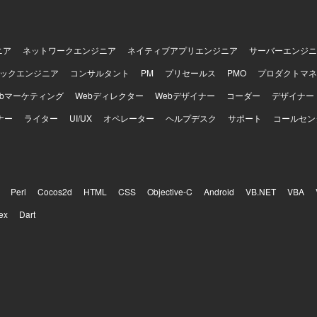
ニア
ネットワークエンジニア
ネイティブアプリエンジニア
サーバーエンジニ
ックエンジニア
コンサルタント
PM
プリセールス
PMO
プロダクトマネ
ebマーケティング
Webディレクター
Webデザイナー
コーダー
デザイナー
ナー
ライター
UI/UX
オペレーター
ヘルプデスク
サポート
コールセン
Perl
Cocos2d
HTML
CSS
Objective-C
Android
VB.NET
VBA
ex
Dart