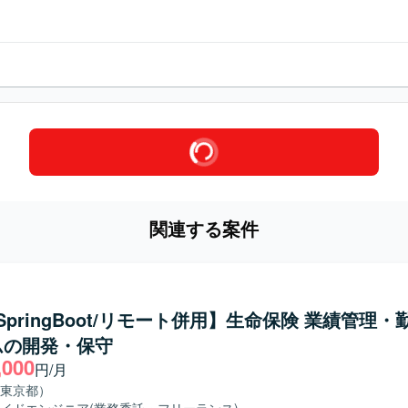
関連する案件
a/SpringBoot/リモート併用】生命保険 業績管理
ムの開発・保守
,000
円/月
東京都）