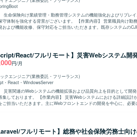
イドエンジニア
(業務委託・フリーランス)
pringBoot
】 生命保険向け業績管理・勤務管理システムの機能強化およびリプレイ
強化する背景がございます。 【作業内容】 営業職員向け勤務管理システ
発および機能改修、保守対応をご担当いただきます。既存システムのCJ
、設計・開発・テスト・リリースまで一連の工程に携わっていただきま
どの上流工程にも関与いただき、関連システムとの連携や仕様調整を行
ます。5名以上のチーム開発体制の中で、周囲と連携しながら自律的に
Script/React/フルリモート】災害Webシステム開
コミュニケーションを通じて品質向上に取り組める方が望ましいです。 【ポジ
,000
円/月
】 生命保険業界向けのコアシステムに携わることで、業務知識とWeb
キルの双方を高めていただけます。上流工程から開発・保守まで一気通
件定義スキルや設計力を伸ばしやすい環境です。CJFリプレイス対応な
ックエンジニア
(業務委託・フリーランス)
経験も積むことができます。 【開発環境】 JavaおよびSpringBootを中
pt
・
React
・
WindowsServer
ebアプリケーション開発環境となっております。クラウド技術としてAW
】 災害関連のWebシステムの機能拡張および品質向上を目的として開
あり、要件定義や基本設計など上流工程にも関わる機会がございます。
業内容】 災害Webシステムにおける詳細設計から実装、単
をご担当いただきます。主にWebフロントエンドの開発を中心に、必要
応いただきます。 【求める人物像】 Webシステム開発に主体的に取
ら課題を発見し改善提案まで行っていただける方を求めております。フ
エンド双方の技術に興味を持ち、チームメンバーと連携しながら柔軟に
義の高い災害関連システムの開発に携わる
/Laravel/フルリモート】総務や社会保険労務士向
ザーの安全や安心に直接貢献できる点が魅力です。TypeScriptやReac