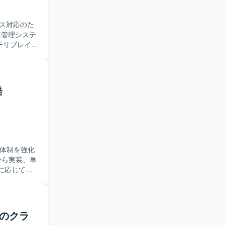
ス対応のた
Fリプレイス
す。要件や
っていただ
動ける方、ド
発
シ
アプリケーシ
貫で関われ
ど、レガシー
Sを利用す
発体制を強化
に応じてバ
ロントエン
対応できる
けのクラ
t、