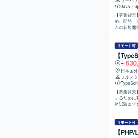
サーバサ
Java
・
S
【募集背景
め、開発・保守体制を
ムの新規開
対応として
基本設計な
きます。 【求める人物像】 長期的な参画を前提に、主体的に課題発見・改善提案ができる方を
リモート可
求めており
【Type
キュメントや
630
〜
ョンの魅力
ョン開発ス
日本国外
るため、要
フルスタ
からモダン環境への移行
TypeScri
心としたW
【募集背景
る可能性が
するために募集しております。 【作
体試験まで
ックエンド側の開発もご対
り組み、自
ド・バック
リモート可
方が望ましいです。 【ポジションの魅力】 社会的意
【PHP
ことで、ユー