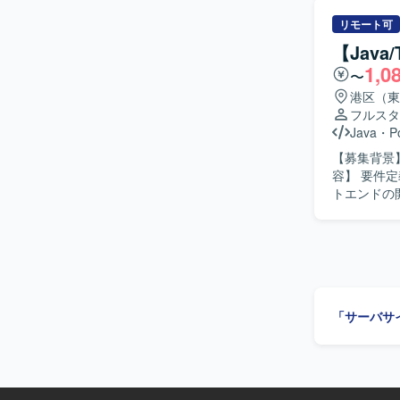
ていただきます。 【求める人物像】 顧客担当社員とのやり
ニケーショ
リモート可
課題を整理し
【Java
ンの魅力】
1,0
〜
をさらに深
て、要件定義から
港区（東
Visual S
フルスタ
び保守とな
Java
・
P
【募集背景】
容】 要件
トエンドの開発をご担当いた
に取り組める方を求めています。
ム開発の一連の工程
Java（Sp
はPostgr
「サーバサ