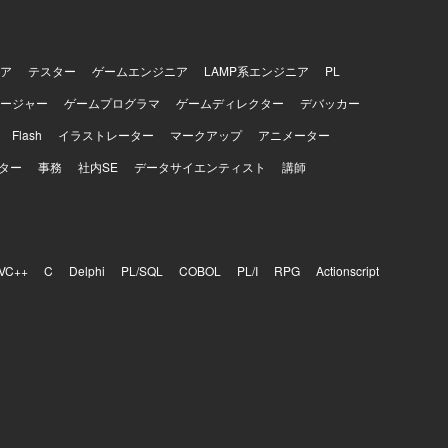
ア
テスター
ゲームエンジニア
LAMP系エンジニア
PL
ージャー
ゲームプログラマ
ゲームディレクター
デバッカー
Flash
イラストレーター
マークアップ
アニメーター
ター
事務
社内SE
データサイエンティスト
講師
VC++
C
Delphi
PL/SQL
COBOL
PL/I
RPG
Actionscript