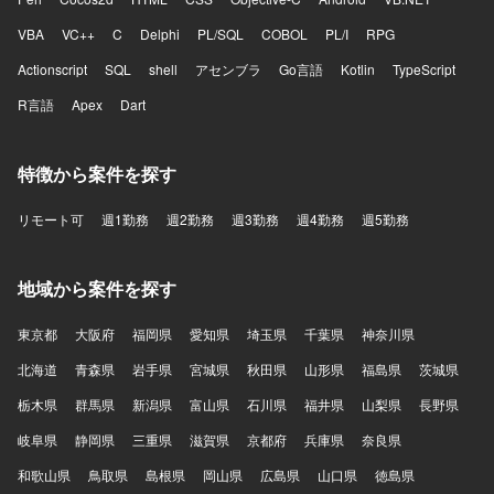
VBA
VC++
C
Delphi
PL/SQL
COBOL
PL/I
RPG
Actionscript
SQL
shell
アセンブラ
Go言語
Kotlin
TypeScript
R言語
Apex
Dart
特徴から案件を探す
リモート可
週1勤務
週2勤務
週3勤務
週4勤務
週5勤務
地域から案件を探す
東京都
大阪府
福岡県
愛知県
埼玉県
千葉県
神奈川県
北海道
青森県
岩手県
宮城県
秋田県
山形県
福島県
茨城県
栃木県
群馬県
新潟県
富山県
石川県
福井県
山梨県
長野県
岐阜県
静岡県
三重県
滋賀県
京都府
兵庫県
奈良県
和歌山県
鳥取県
島根県
岡山県
広島県
山口県
徳島県