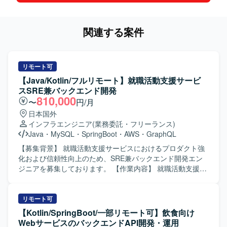
関連する案件
リモート可
【Java/Kotlin/フルリモート】就職活動支援サービ
スSRE兼バックエンド開発
810,000
〜
円/月
日本国外
インフラエンジニア
(業務委託・フリーランス)
Java
・
MySQL
・
SpringBoot
・
AWS
・
GraphQL
【募集背景】 就職活動支援サービスにおけるプロダクト強
化および信頼性向上のため、SRE兼バックエンド開発エン
ジニアを募集しております。 【作業内容】 就職活動支援サ
ービスにて、Webアプリケーション開発をご担当いただき
ます。また、プロダクト全体に関わる技術やツール、ソフ
トウェアの選定と導入、セキュリティやガイドラインの策
リモート可
定を行っていただきます。さらに、インフラ環境の構築・
【Kotlin/SpringBoot/一部リモート可】飲食向け
運用、デリバリーの構築・運用、サービスの運用・推進・
WebサービスのバックエンドAPI開発・運用