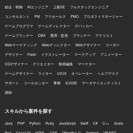
組込・制御
AIエンジニア
上級SE
フルスタックエンジニア
コンサルタント
PM
プリセールス
PMO
プロダクトマネージャー
ゲームプログラマ
ゲームディレクター
デバッカー
ゲームプランナー
DBA
運用・監視
プランナー
アナリスト
Webマーケティング
Webディレクター
Webデザイナー
コーダー
デザイナー
Flash
イラストレーター
マークアップ
アニメーター
CGデザイナー
クリエイター
動画編集
マーケター
ゲームデザイナー
ライター
UI/UX
オペレーター
ヘルプデスク
サポート
コールセンター
事務
社内SE
データサイエンティスト
講師
スキルから案件を探す
Java
PHP
Python
Ruby
JavaScript
Swift
C#
C++
Scala
Perl
Cocos2d
HTML
CSS
Objective-C
Android
VB.NET