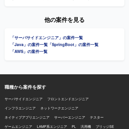
ております。金融や暗号資産領域を主体的に学ぶ意思があ
有価証券の情報配信に関する新規機能開発を行います。将
り、ブロックチェーンに興味と覚悟を持って向き合える方
来的にはフロントエンド開発を担当する可能性がありま
がフィットいたします。 【ポジションの魅力】 大手暗号資
す。 【求める人物像】 理解力と論理的思考力を活かし、ア
他の案件を見る
産取引所の金融関連システム開発に関与し、金融レベルの
ジャイル開発に前向きに取り組める方を求めています。将
品質、セキュリティ、性能、信頼性が求められる本番開発
来的なフロントエンド開発にも意欲的な方を歓迎します。
に携わっていただけます。多くのユーザーや資産を扱う大
【ポジションの魅力】 証券会社の口座情報や有価証券情報
規模サービスの開発経験を積み、複雑な既存システムを踏
「サーバサイドエンジニア」の案件一覧
配信に関する新規機能開発、性能改善に携わることができ
まえた設計や改善に関与できる環境です。設計や技術選定
ます。サーバサイド開発を中心に、将来的にはフロントエ
「Java」の案件一覧
「SpringBoot」の案件一覧
など上流工程への関与が可能で、バックエンドエンジニア
ンド開発にも領域を広げられる環境です。 【開発環境】
「AWS」の案件一覧
として専門性を高めながら、FinTechやWeb3領域に本気で
Windows、Java、SpringBoot、React、TypeScript、SQL、
踏み込んでいただけます。テックリードやアーキテクトに
AWS、Git、GitLab、VS Code、Codexを使用します。
近い役割を経験でき、実装だけでなくプロジェクトやチー
ム全体に影響を与えられるポジションです。金融、暗号資
産、システム設計を横断した知見を身につけていただけま
す。 【開発環境】 バックエンド開発が中心であり、Goを
職種から案件を探す
中心としたサーバーサイド開発を行っております。RESTful
APIやWebSocketを用いた各種サービスや外部システムとの
サーバサイドエンジニア
フロントエンドエンジニア
連携、PostgreSQLやMySQL、Redis等のデータベースを利
用した開発を行います。クラウド環境やコンテナ環境上で
インフラエンジニア
ネットワークエンジニア
システムを構築し、GitHub等を用いた開発管理を行ってお
ネイティブアプリエンジニア
サーバーエンジニア
テスター
ります。生成AIを含む各種開発ツールも活用しながら開発
を進めております。
ゲームエンジニア
LAMP系エンジニア
PL
汎用機
ブリッジSE