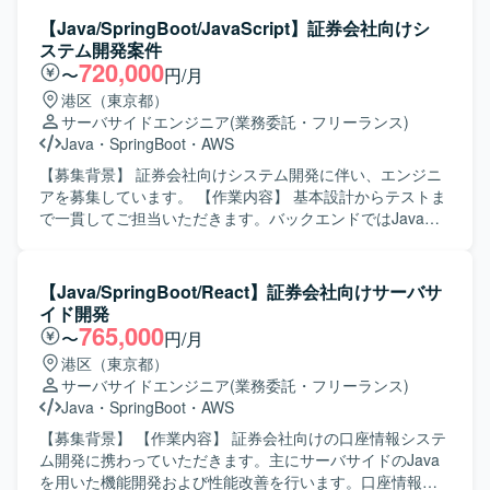
むことができます。SpringBootやKotlin、MySQLといったモ
術面から支援し、設計、技術判断、関係者調整、実装を横
【Java/SpringBoot/JavaScript】証券会社向けシ
ダンな技術スタックに加え、生成AIツールを活用した開発
断して担えるミドル〜シニアクラスのバックエンドエンジ
ステム開発案件
推進に関与できるため、技術力と生産性向上の両面でスキ
ニアを求めております。 【作業内容】 大手暗号資産取引所
720,000
〜
円/月
ルアップが可能です。スクラムベースの開発環境の中で、
における金融関連システムのバックエンド設計・開発を行
港区（東京都）
チームでの開発プロセス改善にも関わっていただけます。
っていただきます。クライアントや関係部署と連携した要
サーバサイドエンジニア
(業務委託・フリーランス)
【開発環境】 SpringBoot、Kotlin、MySQL、React、
件整理、要件定義を行い、ビジネス要件や金融要件から技
Java
・
SpringBoot
・
AWS
AWS、Git、Claude Codeなどの生成AIツールを用いたスク
術要件への落とし込みを担っていただきます。既存システ
ラムベースの開発環境となります。
ムを踏まえたアーキテクチャや技術方針の検討、各種サー
【募集背景】 証券会社向けシステム開発に伴い、エンジニ
ビスや外部システムとのAPI連携、システムの品質、性能、
アを募集しています。 【作業内容】 基本設計からテストま
可用性、信頼性の向上に取り組んでいただきます。技術課
で一貫してご担当いただきます。バックエンドではJavaお
題の発見・整理・解決、チームメンバーへの技術支援、設
よびSpringBoot、フロントエンドではJavaScript、
計レビュー・コードレビュー、監視や障害対応、運用改善
TypeScriptおよびReactを用いた開発を行います。 【求める
などもお任せいたします。 【求める人物像】 仕事へのエネ
人物像】 基本設計からテストまで一貫して対応できる方を
【Java/SpringBoot/React】証券会社向けサーバサ
ルギー量が高く前のめりで取り組める方を求めておりま
求めています。 【ポジションの魅力】 証券系システムの開
イド開発
す。指示待ちではなく自ら課題を見つけて動き、不明点や
発プロジェクトに参画できます。 【開発環境】 バックエン
765,000
〜
円/月
懸念点を早い段階で共有できる方を歓迎いたします。コミ
ドはJava（SpringBoot）、フロントエンドはJavaScript、
港区（東京都）
ュニケーション量が多くレスポンスが早い方、リモート環
TypeScript（React）を使用します。ソースコード管理には
サーバサイドエンジニア
(業務委託・フリーランス)
境でも進捗や考えを適切に共有できる方、プロジェクトや
GitLab、コミュニケーションにはTeamsを使用します。
Java
・
SpringBoot
・
AWS
チームの成果にコミットできる方を想定しています。設計
と実装の両方に向き合い、異なる専門性を持つ関係者と建
【募集背景】 【作業内容】 証券会社向けの口座情報システ
設的に合意形成できる方、既存システムや過去の意思決定
ム開発に携わっていただきます。主にサーバサイドのJava
の背景を理解しつつ現実的な改善案を考えられる方を求め
を用いた機能開発および性能改善を行います。口座情報や