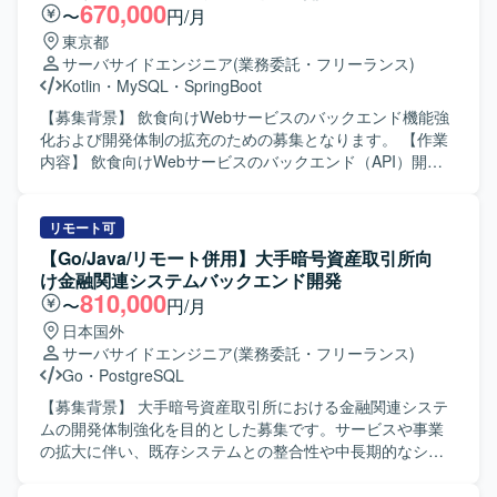
監視などを一貫してご対応いただきます。 【求める人物
670,000
〜
円/月
像】 中長期の視野を持ち、仕組みで課題解決を図る思考を
東京都
お持ちの方を求めております。個人よりもチーム成果を重
サーバサイドエンジニア
(業務委託・フリーランス)
視し、主体的にコミュニケーションを取りながら能動的に
Kotlin
・
MySQL
・
SpringBoot
プロジェクトを推進できる方、事業会社人格で動ける方を
歓迎いたします。 【ポジションの魅力】 SREとバックエン
【募集背景】 飲食向けWebサービスのバックエンド機能強
ド開発の両面からプロダクト全体に関与でき、技術選定や
化および開発体制の拡充のための募集となります。 【作業
ガイドライン策定など上流からサービス運用まで幅広い領
内容】 飲食向けWebサービスのバックエンド（API）開発
域に裁量を持って携わることができます。クラウドやコン
において、設計から実装、運用までをご担当いただきま
テナ、モニタリングなど最新の技術スタックを活用しなが
す。SpringBootおよびKotlinを用いたAPIの設計・実装・テ
ら、サービスの信頼性向上に直接貢献できる環境です。
スト・運用や、MySQLでのデータベーステーブル設計を行
リモート可
【開発環境】 サーバサイド：Kotlin/Java, SpringBoot, DGS
います。フロントエンドエンジニアやディレクターとの連
【Go/Java/リモート併用】大手暗号資産取引所向
framework(GraphQL), Kotest, spock(groovy), LocalStack,
携のもと、スクラムベースで開発を推進し、プロセス改善
け金融関連システムバックエンド開発
Playwright など フロントエンド：React, Apollo, TypeScript,
にも取り組んでいただきます。Claude Codeなどの生成AIツ
810,000
〜
円/月
Knockout, webpack, Storybook, Jest など モバイルアプ
ールを活用した開発効率化や品質向上もお任せいたしま
日本国外
リ：SwiftUI, MagicPod など クラウドサービス：
す。 【求める人物像】 バックエンド開発やAPI設計に主体
サーバサイドエンジニア
(業務委託・フリーランス)
AWS（fargate, rds, sqs, redshift など）、GCP（firebase,
的に取り組み、スクラム開発においてチームメンバーと円
Go
・
PostgreSQL
bigquery など）、CI/CD：GitHub Actions、Docker,
滑にコミュニケーションが取れる方を求めております。新
SendGrid, Datadog, Sentry など デザイン：Figma など コ
しい技術や生成AIツールの活用に前向きで、自ら積極的に
【募集背景】 大手暗号資産取引所における金融関連システ
ミュニケーション他：GitHub Enterprise Cloud, Notion,
情報をキャッチアップしながら課題解決やプロセス改善を
ムの開発体制強化を目的とした募集です。サービスや事業
Slack, Google Meet, Zoom, Discord など
進めていただける方が望ましいです。 【ポジションの魅
の拡大に伴い、既存システムとの整合性や中長期的なシス
力】 飲食向けWebサービスの中核となるバックエンドAPI
テム構成、品質や性能を考慮しながら開発を推進できるエ
開発に携わることで、設計から運用まで一貫した経験を積
ンジニアが必要となっております。現在の開発チームを技