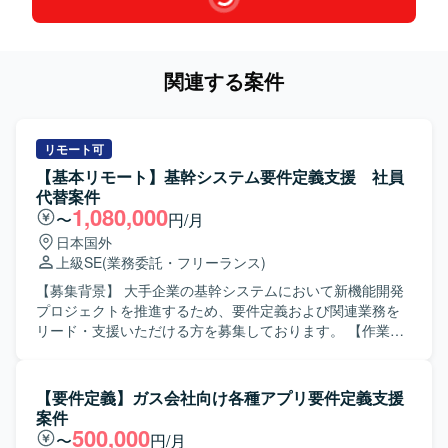
関連する案件
リモート可
【基本リモート】基幹システム要件定義支援 社員
代替案件
1,080,000
〜
円/月
日本国外
上級SE
(業務委託・フリーランス)
【募集背景】 大手企業の基幹システムにおいて新機能開発
プロジェクトを推進するため、要件定義および関連業務を
リード・支援いただける方を募集しております。 【作業内
容】 大手企業の基幹システムにおける新機能開発プロジェ
クトに参画いただきます。 ビジネス部門との要件整理や関
係システムとの仕様調整を行いながら、要件定義工程を中
【要件定義】ガス会社向け各種アプリ要件定義支援
心にプロジェクト推進を支援していただきます。 各種設計
案件
書レビューに向けた検討や、要件定義書・設計書などのド
500,000
〜
円/月