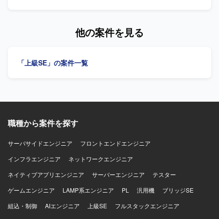
携わることができます。 鉄鋼業界における基幹系システム
調達システム刷新プロジェクトに参画いただき、要件定義
の要件定義・基本設計経験を積むことで、業務知見と技術
以降の工程をご担当いただきます。契約期間を通じて、本
スキルの両面でスキルアップが可能です。 【開発環境】
番移行までの各フェーズで要件整理や設計業務に携わって
他の案件を見る
Web Performer, Java
いただきます。 【求める人物像】 関係者と円滑にコミュニ
ケーションを取りながら、自走して要件定義や基本設計を
推進いただける方を求めております。お客様との折衝やヒ
「上級SE」の案件一覧
アリングを通じて業務を整理し、ドキュメントとして取り
まとめることに前向きに取り組んでいただける方が望まし
いです。 【ポジションの魅力】 長期の刷新プロジェクトに
上流工程から関与していただけるため、要件定義から本番
移行まで一連の工程を経験できる点が魅力となります。製
造業の調達業務に関する知見を深めながら、上流工程のス
職種から案件を探す
キルを高めていただけます。 【開発環境】 Webシステム開
発を前提とした環境での参画を想定しております。希望言
語としてJavaが想定されております。
サーバサイドエンジニア
フロントエンドエンジニア
インフラエンジニア
ネットワークエンジニア
ネイティブアプリエンジニア
サーバーエンジニア
テスター
ゲームエンジニア
LAMP系エンジニア
PL
汎用機
ブリッジSE
組込・制御
AIエンジニア
上級SE
フルスタックエンジニア