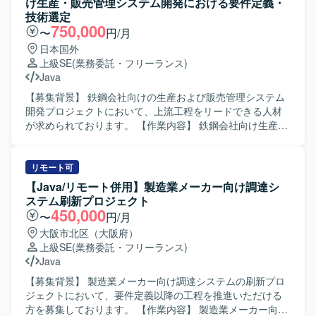
け生産・販売管理システム開発における要件定義・
を整理し、合意形成を図りながらドキュメントへ落とし込
技術選定
んでいただきます。 【求める人物像】 モバイルアプリおよ
750,000
〜
円/月
び決済機能に関する知見を持ち、自ら主体的に情報を収集
日本国外
しながら要件を整理できる方を求めております。 顧客との
上級SE
(業務委託・フリーランス)
コミュニケーションを通じて課題やニーズを的確に把握
Java
し、分かりやすいドキュメントとしてまとめられる方が望
ましいです。 チームメンバーと協調しながらプロジェクト
【募集背景】 鉄鋼会社向けの生産および販売管理システム
を推進できる方を歓迎いたします。 【ポジションの魅力】
開発プロジェクトにおいて、上流工程をリードできる人材
モバイルアプリの決済領域における要件定義を中心的に担
が求められております。 【作業内容】 鉄鋼会社向け生産・
当できるため、上流工程の経験を深めることができます。
販売管理システムの要件定義業務をご担当いただきます。
既にプロジェクトに参画しているリーダーからのフォロー
システム特性や開発スピードを考慮し、「Web
を受けながら、顧客との折衝や要件整理のスキルを高めて
Performer（ローコード）」と「Java（スクラッチ）」の双
リモート可
いただけます。 【開発環境】 モバイルアプリを対象とした
方を比較・検討しながら、最適な開発方針の策定を行って
【Java/リモート併用】製造業メーカー向け調達シ
決済機能開発プロジェクトにおいて、要件定義書などのド
いただきます。 要件定義に加え、技術選定、比較検討、基
ステム刷新プロジェクト
キュメントベースで要件を整理する環境となっておりま
本設計など上流工程全般をリードしていただきます。 【求
450,000
〜
円/月
す。
める人物像】 ビジネス要件を正しく理解し、開発手法や技
大阪市北区（大阪府）
術選定のメリット・デメリットを整理したうえで提案がで
上級SE
(業務委託・フリーランス)
きる方を求めております。 関係者とのコミュニケーション
Java
を取りながら、主体的に要件定義や仕様策定を進められる
方が望ましいです。 【ポジションの魅力】 ローコードとス
【募集背景】 製造業メーカー向け調達システムの刷新プロ
クラッチ開発の双方を比較しながら技術選定を行うことが
ジェクトにおいて、要件定義以降の工程を推進いただける
でき、上流工程からシステム全体のアーキテクチャ検討に
方を募集しております。 【作業内容】 製造業メーカー向け