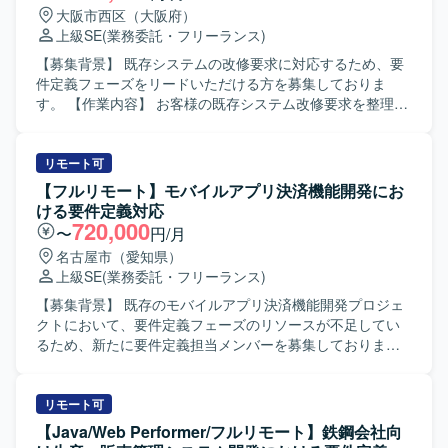
キュメント作成・レビューもご担当いただきます。 また、
大阪市西区（大阪府）
会議のファシリテーションや論点整理、関係者間の合意形
上級SE
(業務委託・フリーランス)
成を主体的に進めていただきます。 【求める人物像】 シス
テム開発の上流工程に強みを持ち、開発経験を背景に要件
【募集背景】 既存システムの改修要求に対応するため、要
定義・設計・開発寄りの実務に継続して関わってこられた
件定義フェーズをリードいただける方を募集しておりま
方を求めております。 論理的思考力をもとに課題や論点を
す。 【作業内容】 お客様の既存システム改修要求を整理
構造化し、関係者へ分かりやすく説明できる方を歓迎いた
し、要件定義および基本設計に落とし込んでいただきま
します。 ビジネス部門やベンダー、社内外のシステム担当
す。あわせて、スケジュール管理や開発工数の見積など、
者など多様なステークホルダーと円滑にコミュニケーショ
上流工程に関わる各種調整・ドキュメント作成もご担当い
リモート可
ンを取りながら、要望を整理し開発側へ適切に落とし込め
ただきます。 【求める人物像】 率先してお客様やメンバー
【フルリモート】モバイルアプリ決済機能開発にお
る方を想定しています。 【ポジションの魅力】 大手企業の
とコミュニケーションを取りながら業務推進ができる方を
ける要件定義対応
基幹システムにおける新機能開発プロジェクトに上流工程
求めております。既存資料やソースから主体的に情報を収
720,000
〜
円/月
から関わることができ、ビジネス部門と開発側の双方に近
集し、不明点は周囲に質問しながら自ら進んで確認できる
名古屋市（愛知県）
い立場で価値提供できるポジションです。 要件定義や設
方にマッチするポジションです。 【ポジションの魅力】 複
上級SE
(業務委託・フリーランス)
計、各種レビューを通じて、システム全体の構造理解や業
数のアプリケーションに関する要件定義および基本設計に
務知見を深めることができます。 リーダー枠として参画い
関与でき、上流工程のスキルを幅広く磨いていただけま
【募集背景】 既存のモバイルアプリ決済機能開発プロジェ
ただく場合は、要件定義や仕様調整をリードしながら、開
す。お客様折衝や見積対応など、プロジェクト全体を見通
クトにおいて、要件定義フェーズのリソースが不足してい
発メンバーとの技術的な対話を通じてプロジェクトを推進
した経験を積むことができます。 【開発環境】 詳細な技術
るため、新たに要件定義担当メンバーを募集しておりま
する経験を積むことができます。 【開発環境】 基幹システ
スタックは別途ご案内となりますが、既存システムの資料
す。 【作業内容】 モバイルアプリの決済機能に関する要件
ムの新機能開発プロジェクトにおける要件定義および設計
やソースコードを参照しながら業務を進めていただきま
定義書の作成をご担当いただきます。 顧客側の業務有識者
工程を中心とした環境での業務となります。具体的な技術
す。
とのミーティングに参加し、業務要件やシステム要件の整
リモート可
スタックやプロダクト環境は、既存の基幹システムと連携
理・文書化を行っていただきます。 既存メンバーと連携し
【Java/Web Performer/フルリモート】鉄鋼会社向
した形での検討・レビューを行っていただきます。
ながら、決済機能に関わる業務フローや画面・機能の要件