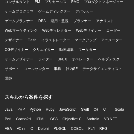
コンサルタント
PM
プリセールス
PMO
プロダクトマネージャー
ゲームプログラマ
ゲームディレクター
デバッカー
ゲームプランナー
DBA
運用・監視
プランナー
アナリスト
Webマーケティング
Webディレクター
Webデザイナー
コーダー
デザイナー
Flash
イラストレーター
マークアップ
アニメーター
CGデザイナー
クリエイター
動画編集
マーケター
ゲームデザイナー
ライター
UI/UX
オペレーター
ヘルプデスク
サポート
コールセンター
事務
社内SE
データサイエンティスト
講師
スキルから案件を探す
Java
PHP
Python
Ruby
JavaScript
Swift
C#
C++
Scala
Perl
Cocos2d
HTML
CSS
Objective-C
Android
VB.NET
VBA
VC++
C
Delphi
PL/SQL
COBOL
PL/I
RPG