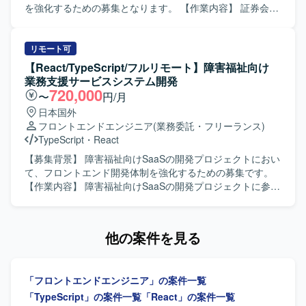
課題を整理しながら主体的に推進できる方を想定しており
を強化するための募集となります。 【作業内容】 証券会社
ます。 長期的な保守性や拡張性を意識したアーキテクチャ
向け新規サービスのバックオフィス向けWEBシステムにお
設計ができる方にマッチするポジションです。 【ポジショ
いて、フロントエンドの設計・実装から結合テストまでを
ンの魅力】 人事領域の統合基盤プロダクトの新規開発に、
ご担当いただきます。React.jsおよびTypeScriptを用いた画
リモート可
フロントエンドリードとして深く関わっていただけます。
面実装や、バックエンドとの連携部分の実装・動作確認な
【React/TypeScript/フルリモート】障害福祉向け
AIコーディングツールを積極的に活用しながら、開発フロ
どを行っていただきます。 【求める人物像】 フロントエン
業務支援サービスシステム開発
ーやナレッジの整備を主導できる環境です。 長期的なプロ
ド開発経験が豊富で、自発的に課題を発見し改善提案がで
720,000
〜
円/月
ジェクトの中で、UI/UXやアーキテクチャの設計思想をプロ
きる方を求めております。チームメンバーや関係者と円滑
日本国外
ダクト全体に反映していく経験を積んでいただけます。
にコミュニケーションを取りながら開発を進めていただけ
フロントエンドエンジニア
(業務委託・フリーランス)
【開発環境】 言語はTypeScriptを使用し、フレームワーク
る方を歓迎いたします。 【ポジションの魅力】 証券業界向
TypeScript
・
React
としてReactを採用しております。 インフラには
けの新規サービス開発に携わることで、金融ドメインの知
AWS（CloudFront, S3, ECS）を利用しており、GitHubや
見を深めながらフロントエンド技術力を高めていただけま
【募集背景】 障害福祉向けSaaSの開発プロジェクトにおい
Slack、Backlogなどのツールを用いて開発を進めておりま
す。バックエンド技術にも触れられる環境のため、フルス
て、フロントエンド開発体制を強化するための募集です。
す。 PCはWindowsまたはMacが支給され、Claude Codeを
タック志向の方にも適したポジションとなっております。
【作業内容】 障害福祉向けSaaSの開発プロジェクトに参画
開発や業務に積極的に活用しております。
【開発環境】 React.js、TypeScript、Java、SpringBootなど
し、フロントエンド（React）の設計・実装を担当していた
を用いたWEBシステム開発環境となっております。
だきます。 React/TypeScript/reduxを用いたフロントエンド
の設計・開発・運用を行っていただきます。 企画要件から
他の案件を見る
仕様を把握し、要件の不明点を解消したうえで実装設計へ
と落とし込んでいただきます。 既存ソースコードの機能改
修や、技術的負債の解消にも取り組んでいただきます。
「フロントエンドエンジニア」の案件一覧
【求める人物像】 仕様の不足などを自ら補い、プロジェク
トを主体的に推進することにやりがいを感じる方を求めて
「TypeScript」の案件一覧
「React」の案件一覧