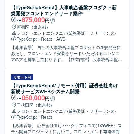
トエンドからバックエンドまで幅広い実装経験を積むこと
React、バックエンドにSpring Bootを採用しており、一般
【TypeScript/React】人事統合基盤プロダクト新
ができます。 デザイナーと密に連携しながら、コンテンツ
利用者による電子申請、職員による受付・審査、データ管
規開発フロントエンドリード案件
企画から実装まで一貫して関われるため、裁量を持ってサ
理等を一体的に実現するシステムの開発に携わっていただ
675,000
〜
円/月
イト改善に貢献していただけます。 【開発環境】 HTML /
きます。 【求める人物像】 要件定義や設計といった上流工
新宿区（東京都）
CSS / JavaScript / React / TypeScript を用いたフロントエ
程から主体的に関わり、自ら考えて課題整理や提案ができ
フロントエンドエンジニア
(業務委託・フリーランス)
ンド・バックエンド開発環境です。 WordPress をはじめと
る方を求めています。関係者と円滑にコミュニケーション
TypeScript
・
React
・
AWS
した各種CMSを利用したサイト運用を行っております。 タ
を取りながら、チームで協調して開発を進められる方が望
スク管理にはSlackおよびGoogleスプレッドシートを使用し
ましいです。 【ポジションの魅力】 障害福祉分野の行政手
【募集背景】 自社の人事統合基盤プロダクトの新規開発に
ております。
続を支えるシステム開発に携わることで、社会的意義の高
あたり、フロントエンド実装をリードいただけるエンジニ
いプロジェクトに参画いただけます。要件定義から総合試
アの方を募集しております。 【作業内容】 人事統合基盤の
験まで幅広い工程を経験でき、ReactやSpring Bootを用い
管理画面およびユーザーインターフェースの設計・実装を
たモダンなアーキテクチャでの開発スキルを高めることが
行っていただきます。 TypeScript / React を用いたWebア
できます。 【開発環境】 フロントエンドにReactおよび
プリケーション開発や、バックエンドのREST APIとの連携
リモート可
TypeScript、バックエンドにSpring Bootを採用した構成と
実装を担当していただきます。 AIコーディングツールを活
【TypeScript/React/リモート併用】証券会社向け
なります。
用した開発フローの整備や生産性向上の推進、コンポーネ
新規サービスWEBシステム開発
ント設計やUIライブラリの整備も行っていただきます。 ま
850,000
〜
円/月
た、社員エンジニアへの技術展開やドキュメント整備にも
千代田区（東京都）
携わっていただきます。 【求める人物像】 AIツールを積極
フロントエンドエンジニア
(業務委託・フリーランス)
的に取り入れ、自律的に開発生産性を高めていける方を求
TypeScript
・
React
めております。 社員エンジニアへ技術やノウハウをわかり
やすく共有できるコミュニケーション力をお持ちの方を歓
【募集背景】 証券会社向けバックオフィス向けのWEBシス
迎いたします。 仕様が確定しきっていないフェーズでも、
テム開発プロジェクトにおいて、フロントエンド開発体制