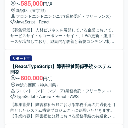
585,000
〜
円/月
新宿区（東京都）
フロントエンドエンジニア
(業務委託・フリーランス)
JavaScript
・
React
【募集背景】 人材ビジネスを展開している企業において、
サービスサイトやコーポレートサイト、LPの更新・運用ニ
ーズが増加しており、継続的な改善と新規コンテンツ制作
を推進するためにWebエンジニアを募集しております。
【作業内容】 サービスサイト、コーポレートサイト、LPを
対象に、実装やコンテンツの作成・修正、広告用LPの制作
リモート可
を行っていただきます。 要件整理を行いながら、スケジュ
【React/TypeScript】障害福祉関係手続システム
ール調整や設定作業を行い、複数タスクを並行して対応し
開発
ていただきます。 タスクはSlackを通じて受け取り、
600,000
〜
円/月
Googleスプレッドシートで管理しつつ、必要に応じて関係
横浜市西区（神奈川県）
者へのヒアリングを実施し、サイト運用および改善を進め
フロントエンドエンジニア
(業務委託・フリーランス)
ていただきます。 【求める人物像】 フロントエンドおよび
TypeScript
・
Aurora
・
React
・
AWS
バックエンドの実装を一人称で推進でき、自ら課題を発見
して主体的に動いていただける方を求めております。 サイ
【募集背景】 障害福祉分野における業務手続の共通化を目
ト運用を行いながら、環境整備や業務フローの改善にも前
的としたシステム構築プロジェクトに参画いただきます。
向きに取り組んでいただける方が望ましいです。 【ポジシ
【作業内容】 障害福祉分野における業務手続の共通化シス
ョンの魅力】 サービスサイトやコーポレートサイト、LPな
テムの構築において、要件定義から設計、開発、総合試験
ど多様なWebサイトの運用・改善に携わることで、フロン
まで一連の工程をご担当いただきます。フロントエンドに