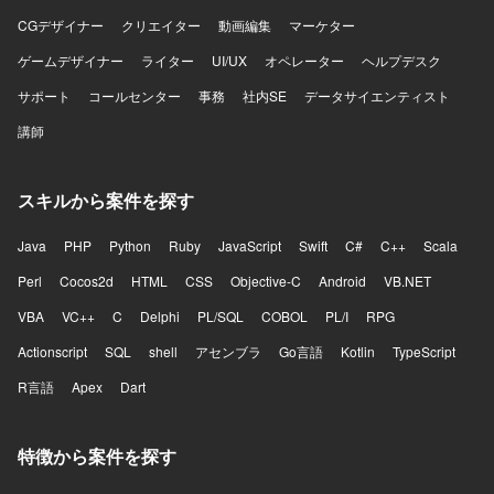
CGデザイナー
クリエイター
動画編集
マーケター
ゲームデザイナー
ライター
UI/UX
オペレーター
ヘルプデスク
サポート
コールセンター
事務
社内SE
データサイエンティスト
講師
スキルから案件を探す
Java
PHP
Python
Ruby
JavaScript
Swift
C#
C++
Scala
Perl
Cocos2d
HTML
CSS
Objective-C
Android
VB.NET
VBA
VC++
C
Delphi
PL/SQL
COBOL
PL/I
RPG
Actionscript
SQL
shell
アセンブラ
Go言語
Kotlin
TypeScript
R言語
Apex
Dart
特徴から案件を探す