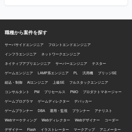
います。 トレンドだけにとらわれず、メリット・デメリッ
トを比較して根拠を持った技術選定・設計ができる方を歓
迎します。 バックエンド（Laravel）のコードを必要に応じ
て読み解き、連携しながらAPI実装などをスムーズに進めら
れる方を求めています。 稼働中のサービスへの影響を見極
め、システムを安全に保ちながら着実に実装を行える方に
職種から案件を探す
適したポジションです。 【ポジションの魅力】 障害福祉領
域向けのSaaS開発に携わることで、社会的意義の高いサー
サーバサイドエンジニア
フロントエンドエンジニア
ビスの価値向上に貢献できるポジションです。 フロントエ
インフラエンジニア
ンドの設計から実装、運用まで一気通貫で関われるため、
ネットワークエンジニア
裁量を持って技術選定やアーキテクチャ設計に関与してい
ネイティブアプリエンジニア
サーバーエンジニア
テスター
ただけます。 既存プロダクトの改善や技術的負債の解消に
も取り組めるため、中長期的なプロダクト品質向上に寄与
ゲームエンジニア
LAMP系エンジニア
PL
汎用機
ブリッジSE
できる環境です。 【開発環境】 フロントエンドは
組込・制御
AIエンジニア
上級SE
フルスタックエンジニア
React/TypeScript/reduxを用いた環境で開発を行います。 バ
ックエンドにはLaravelが用いられており、必要に応じてコ
コンサルタント
PM
プリセールス
PMO
プロダクトマネージャー
ードを読み解きながらAPIとの連携を行います。 コーディン
ゲームプログラマ
グAIツールを活用した開発スタイルが推奨されている環境
ゲームディレクター
デバッカー
です。
ゲームプランナー
DBA
運用・監視
プランナー
アナリスト
Webマーケティング
Webディレクター
Webデザイナー
コーダー
デザイナー
Flash
イラストレーター
マークアップ
アニメーター