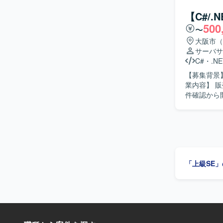
向きかつ柔軟に対応で
まで一連の
【C#/
キルの双方を高めていただけます。
500
〜
の開発・保
大阪市（
サーバサ
C#
・
.NE
【募集背景
業内容】 
件確認から開
物像】 能
応じて自ら考えて動ける方です。
を通じて、
で一貫して
す。 【開発環境】 C#.NET、VB.NET を用いた販売管理システムの開発・保守環境となりま
す。
「上級SE