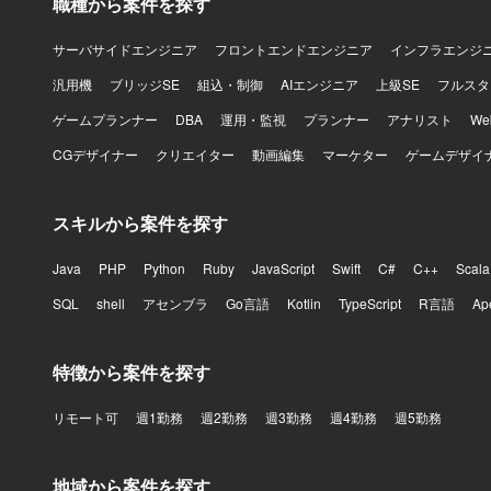
職種から案件を探す
サーバサイドエンジニア
フロントエンドエンジニア
インフラエンジ
汎用機
ブリッジSE
組込・制御
AIエンジニア
上級SE
フルスタ
ゲームプランナー
DBA
運用・監視
プランナー
アナリスト
W
CGデザイナー
クリエイター
動画編集
マーケター
ゲームデザイ
スキルから案件を探す
Java
PHP
Python
Ruby
JavaScript
Swift
C#
C++
Scala
SQL
shell
アセンブラ
Go言語
Kotlin
TypeScript
R言語
Ap
特徴から案件を探す
リモート可
週1勤務
週2勤務
週3勤務
週4勤務
週5勤務
地域から案件を探す