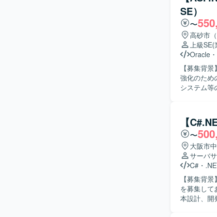
を円滑に行っていただ
SE）
らGUIの
550
フェーズにも
〜
境】 C#／
高砂市（
上級SE
Oracle
・
【募集背景
強化のための募集となります。 【
システム等
いただきま
意識した開発を推進していた
ュニケーシ
【C#.
ステムを横
500
〜
ションの魅
級SEとし
大阪市中
複数の業務
サーバサ
きます。 【開発環境】 ASP.NET、VB.NET、C#.NET、PL/SQL、RDB（SQLServer、Oracle）
C#
・
.NE
などを用い
【募集背景
を募集しております。 【作業内容】 販売管理シ
本設計、開
対応、新規機能追加な