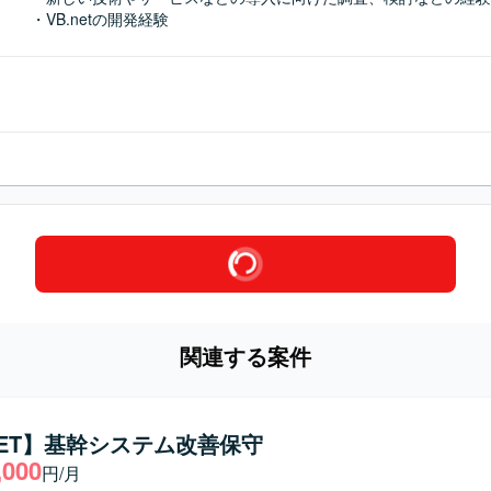
・VB.netの開発経験
関連する案件
.NET】基幹システム改善保守
,000
円/月