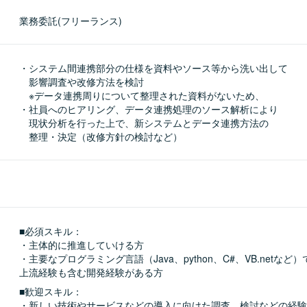
業務委託(フリーランス)
・システム間連携部分の仕様を資料やソース等から洗い出して

　影響調査や改修方法を検討

　※データ連携周りについて整理された資料がないため、

・社員へのヒアリング、データ連携処理のソース解析により

　現状分析を行った上で、新システムとデータ連携方法の

　整理・決定（改修方針の検討など）
■必須スキル：
・主体的に推進していける方

・主要なプログラミング言語（Java、python、C#、VB.netな
上流経験も含む開発経験がある方
■歓迎スキル：
・新しい技術やサービスなどの導入に向けた調査、検討などの経験