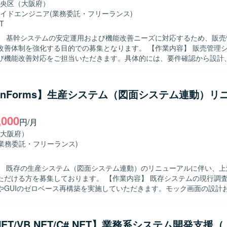
央区（大阪府）
イドエンジニア
(業務委託・フリーランス)
T
】 基幹システムの安定運用および機能改善ニーズに対応するため、販売
を強化する目的での募集となります。 【作業内容】 販売管理システムの保
び機能改善対応をご担当いただきます。具体的には、要件確認から設計
ースまで一連の工程をお任せいたします。既存機能の改修や不具合対応
追加なども行っていただきます。 【求める人物像】 システムの現状を理解
関係者と円滑にコミュニケーションを取り、自発的に改善提案や課題解
WinForms】生産システム（図面システム連動）リ
ける方を求めております。既存システムの保守・改善業務に対して粘り
ポジションの魅力】 基幹となる販売管理システムに長期的に
,000
で、業務知識と技術スキルの両面を深めていただけます。要件確認から
円/月
携わることができるため、上流から下流までの経験を積むことができます。 
大阪府）
（.NET）、VB.NETなどのオープン系言語を用いた販売管理システムの
(業務委託・フリーランス)
す。
】 既存の生産システム（図面システム連動）のリニューアルに伴い、上
募集しております。 【作業内容】 既存システムの現行調査を行い、機
やGUIのゼロベース再構築を実施していただきます。モック画面の設計
システム（C#／WinForms）の調査分析を通じて基本設計、詳細設計、
担当いただきます。設計完了後は製造フェーズへ移行する想定です。 【求める人
Gとしての実装よりも上流工程の経験を得意とし、顧客折衝を含むコミュ
NET/VB.NET/C#.NET】業務系システム開発支援