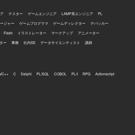
ア
テスター
ゲームエンジニア
LAMP系エンジニア
PL
ージャー
ゲームプログラマ
ゲームディレクター
デバッカー
Flash
イラストレーター
マークアップ
アニメーター
ター
事務
社内SE
データサイエンティスト
講師
VC++
C
Delphi
PL/SQL
COBOL
PL/I
RPG
Actionscript