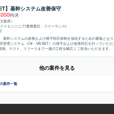
きる方を求めております。 【ポジションの魅力】 上流工程からリリース
工程に携わることができ、基幹系システムの保守・改善を通じて業務知
.NET】基幹システム改善保守
 【開発環境】 C#.NET、VB.NETを用いた販売管理システム
,000
円/月
守環境となります。
大阪府）
イドエンジニア
(業務委託・フリーランス)
T
】 基幹システムの改善および保守対応体制を強化するための募集となります
販売管理システム（C#・VB.NET）の保守および改善対応を行っていた
発、テスト、リリースまで一連の工程を幅広くご担当いただきます。 【求める人
動的かつ主体的に行動できる方を求めています。前向きで柔軟な思考を持
 【ポジションの魅力】 基幹系販売管理システムの保守・改善
業務知識と開発スキルを一体的に高めていくことができます。上流から
他の案件を見る
関われるため、システム全体の流れを把握しながらスキルアップしてい
」の案件一覧