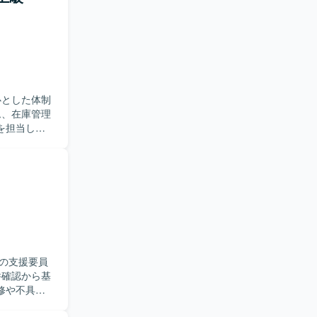
完了後は製造
環
。
心とした体制
を担当して
ら、品質を
す。複数シ
【ポジ
ができ、上
ただけます。
ることがで
の支援要員
修や不具合