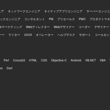
ニア
ネットワークエンジニア
ネイティブアプリエンジニア
サーバーエンジニ
ックエンジニア
コンサルタント
PM
プリセールス
PMO
プロダクトマネ
ebマーケティング
Webディレクター
Webデザイナー
コーダー
デザイナー
ナー
ライター
UI/UX
オペレーター
ヘルプデスク
サポート
コールセン
Perl
Cocos2d
HTML
CSS
Objective-C
Android
VB.NET
VBA
ex
Dart