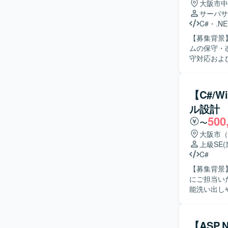
大阪市中
サーバサ
C#
・
.NE
【募集背景
ムの保守・改善体制
守対応およ
スト、リリ
務要望に基づく機能
しながら、
【C#/
んでいただ
ル設計
める方にマッチする環境です。 【
500
関わること
〜
で一貫して
大阪市（
環境】 C#
上級SE
境となりま
C#
【募集背景
にご担当いただける方を
能洗い出し
行い、現行
開発までをご
物像】 P
【ASP.