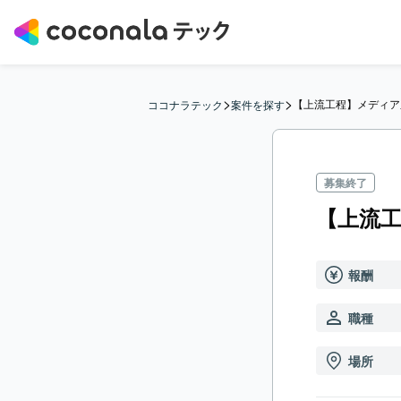
>
>
【上流工程】メディア
ココナラテック
案件を探す
募集終了
【上流
報酬
職種
場所