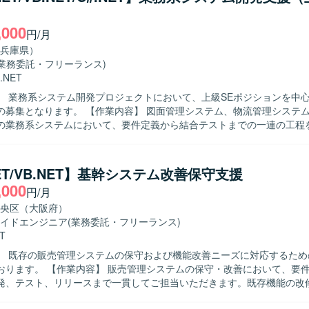
ける方を求めております。 【ポジションの魅力】 現行システムの分析か
ゼロベース再構築まで一連の上流工程に携わることができ、設計フェーズ
,000
関わることで、上流から下流まで一貫した経験を積むことができます。 【開発
円/月
WinFormsを用いたシステムの現行解析およびモック画面開発を行います
兵庫県）
(業務委託・フリーランス)
.NET
】 業務系システム開発プロジェクトにおいて、上級SEポジションを中
作業内容】 図面管理システム、物流管理システム、在庫管理
の業務系システムにおいて、要件定義から結合テストまでの一連の工程
す。既存システムの機能追加や改修、新規機能の設計・実装を行いなが
だきます。 【求める人物像】 お客様や上位SE、PGと円滑なコミ
ョンを取りながら、主体的に業務を推進していただける方を求めていま
NET/VB.NET】基幹システム改善保守支援
断した業務理解を行い、状況に応じて柔軟に立ち回れる方が望ましいです。 
,000
円/月
力】 要件定義から結合テストまで上流から下流まで一貫して関わること
てPL経験を活かしながら業務系システム開発のスキルをさらに高めてい
央区（大阪府）
領域のシステムに携わることで、ドメイン知識や設計力を広く身につけ
イドエンジニア
(業務委託・フリーランス)
T
た業務系システム開発環境となります。
】 既存の販売管理システムの保守および機能改善ニーズに対応するため
ステムの保守・改善において、要件確認から基
発、テスト、リリースまで一貫してご担当いただきます。既存機能の改
どを行っていただきます。 【求める人物像】 主体的に業務を推進し、前