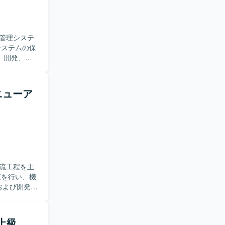
管理システ
、開発、テ
に加え、業
決に取り組
ニューア
強く取り組
リリースま
【開発
開発・保守環
流工程を主
および開発を
モック画面
ニケーション
（上級