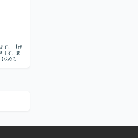
識と開発ス
。 【作
だきます。要
ち、状況に
リリースま
ただけま