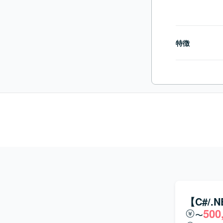
特徴
【C#/
500
〜