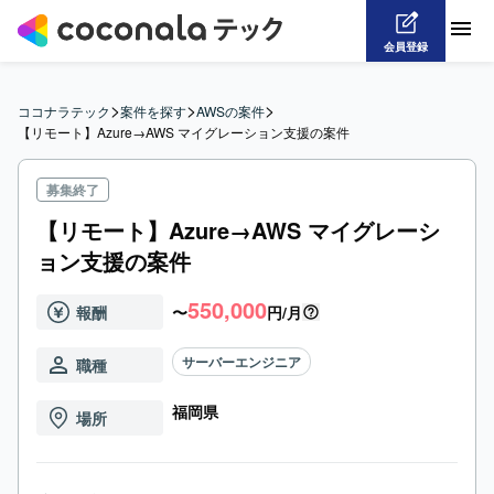
会員登録
>
>
>
ココナラテック
案件を探す
AWSの案件
【リモート】Azure→AWS マイグレーション支援の案件
募集終了
【リモート】Azure→AWS マイグレーシ
ョン支援の案件
550,000
報酬
〜
円/月
サーバーエンジニア
職種
福岡県
場所