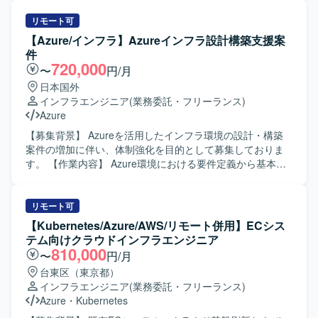
ム構築において、全体像を意識しながら細部の仕様整理や
技術評価を行っていただきます。外部システムやグループ
ドキュメンテーションにも丁寧に取り組んでいただける方
会社システムとの接続妥当性確認、ネットワークや認証、
リモート可
が望ましいです。 【ポジションの魅力】 グローバル規模の
鍵管理等の基盤観点での確認、リスクや懸念点、推奨事項
【Azure/インフラ】Azureインフラ設計構築支援案
業務・IT刷新プロジェクトに参画し、Webアプリケーショ
の整理を実施していただきます。また、レビュー資料や説
件
ンやデータ基盤の標準化・ガイドライン策定など、上流工
明資料などのドキュメント作成、および顧客や関係部門と
720,000
〜
円/月
程から広く関与できるポジションです。大規模システム構
の調整・説明対応もご担当いただきます。 【求める人物
日本国外
築の経験を通じて、アプリケーションリードやプロジェク
像】 インフラ基盤全体を理解し、技術的な観点からリスク
インフラエンジニア
(業務委託・フリーランス)
ト管理スキルを高めることができます。 【開発環境】 AWS
や懸念点を整理できる方を求めております。関係者と調整
Azure
上でのWebアプリケーションおよびAPI基盤、CI/CDパイプ
しながら、一人称で資料作成や説明対応ができ、ITに詳し
ラインを中心としたクラウド環境を想定しています。
くない関係者に対してもリスクや推奨事項を分かりやすく
【募集背景】 Azureを活用したインフラ環境の設計・構築
説明できる方を想定しております。AWS経験が浅い場合で
案件の増加に伴い、体制強化を目的として募集しておりま
も、既存のインフラ経験を活かしてキャッチアップできる
す。 【作業内容】 Azure環境における要件定義から基本設
方を歓迎いたします。 【ポジションの魅力】 DX基盤におけ
計・詳細設計、構築までの一連の工程をご担当いただきま
るインフラ上流工程に深く関わることができ、クラウド基
す。顧客ニーズに応じたインフラアーキテクチャの検討や
盤SEや技術調整SEとしての経験を積むことができます。構
設計書作成、環境構築および検証対応を行っていただきま
リモート可
築作業だけでなく、要件定義や技術評価、関係者調整など
す。 【求める人物像】 Azureインフラに関する知見を活か
【Kubernetes/Azure/AWS/リモート併用】ECシス
上流寄りの業務を通じて、インフラアーキテクチャやセキ
しつつ、顧客や関係者とコミュニケーションを取りながら
テム向けクラウドインフラエンジニア
ュリティ、非機能要件に関する知見を広く深く身につけて
主体的にプロジェクトを推進いただける方を求めておりま
810,000
〜
円/月
いただけます。 【開発環境】 AWSクラウド基盤を中心とし
す。 【ポジションの魅力】 大規模なAzureインフラ案件に
台東区（東京都）
たインフラ環境となります。ネットワーク、認証、鍵管理
上流工程から関わることで、設計スキルや提案力を高める
インフラエンジニア
(業務委託・フリーランス)
などの基盤セキュリティや、外部システムとの接続を含む
ことができ、多様なプロジェクト経験を積んでいただけま
Azure
・
Kubernetes
構成評価に携わっていただきます。
す。 【開発環境】 Azureを中心としたクラウドインフラ環