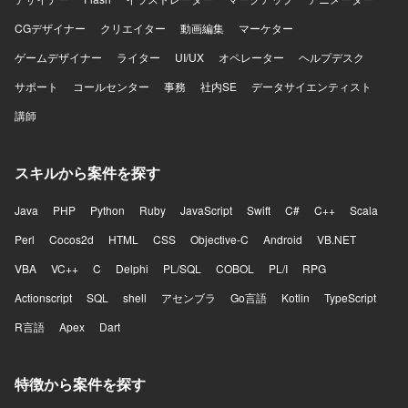
CGデザイナー
クリエイター
動画編集
マーケター
ゲームデザイナー
ライター
UI/UX
オペレーター
ヘルプデスク
サポート
コールセンター
事務
社内SE
データサイエンティスト
講師
スキルから案件を探す
Java
PHP
Python
Ruby
JavaScript
Swift
C#
C++
Scala
Perl
Cocos2d
HTML
CSS
Objective-C
Android
VB.NET
VBA
VC++
C
Delphi
PL/SQL
COBOL
PL/I
RPG
Actionscript
SQL
shell
アセンブラ
Go言語
Kotlin
TypeScript
R言語
Apex
Dart
特徴から案件を探す