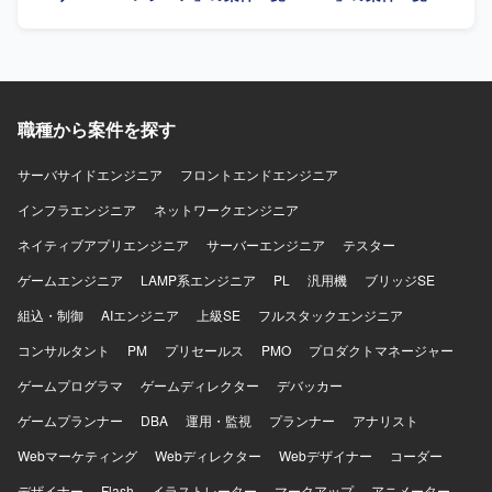
す。併せて、GitHubのOrganizationやマスターアカウント
の管理・運用として、ポリシー設定、アクセス権限管理、
CI/CD環境の整備を推進していただきます。さらに、金融水
準のセキュリティ要件に基づくインフラコードのレビュー
および展開も行っていただきます。 【求める人物像】 金融
職種から案件を探す
業界水準のセキュリティ要件を理解しつつ、AWSマルチア
カウント環境やGitHubを活用した統制管理に主体的に取り
組んでいただける方を求めています。新しいサービスやツ
サーバサイドエンジニア
フロントエンドエンジニア
ールの検証導入にも前向きに取り組み、チームと連携しな
インフラエンジニア
ネットワークエンジニア
がら標準化や自動化を推進していただける方が望ましいで
す。 【ポジションの魅力】 金融業界レベルの高いセキュリ
ネイティブアプリエンジニア
サーバーエンジニア
テスター
ティ基準に準拠したクラウド環境の設計・運用に携わるこ
ゲームエンジニア
とで、AWSマルチアカウント統制やCNAPP、IaC、CI/CDな
LAMP系エンジニア
PL
汎用機
ブリッジSE
ど先進的な技術要素を幅広く経験することができます。セ
組込・制御
AIエンジニア
上級SE
フルスタックエンジニア
キュリティとクラウドインフラの両面で専門性を高めるこ
とができるポジションです。 【開発環境】 AWS
コンサルタント
PM
プリセールス
PMO
プロダクトマネージャー
Organizations、CloudTrail、GuardDuty、Security Hub、
ゲームプログラマ
ゲームディレクター
デバッカー
GitHub、Terraform、CloudFormation、GitHub Actionsなど
を利用しています。
ゲームプランナー
DBA
運用・監視
プランナー
アナリスト
Webマーケティング
Webディレクター
Webデザイナー
コーダー
デザイナー
Flash
イラストレーター
マークアップ
アニメーター