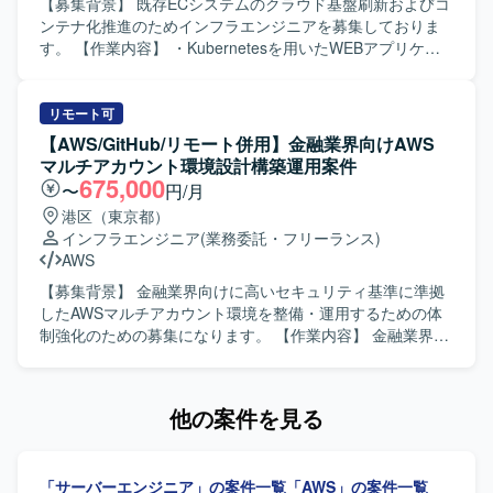
境での設計・構築を行っていただきます。
【募集背景】 既存ECシステムのクラウド基盤刷新およびコ
ンテナ化推進のためインフラエンジニアを募集しておりま
す。 【作業内容】 ・Kubernetesを用いたWEBアプリケー
ション動作環境の構築およびチューニングを行っていただ
きます。 ・現行システムからAzure（またはAWS）コンテ
ナ環境への移行計画の立案および実行を担当していただき
リモート可
ます。 ・コンテナ化に伴う現在の運用フローと新規運用フ
【AWS/GitHub/リモート併用】金融業界向けAWS
ローの擦り合わせや調整を行い、運用しやすい環境へ整備
マルチアカウント環境設計構築運用案件
を推進していただきます。 【求める人物像】 ・社内エンジ
675,000
〜
円/月
ニアや関係者と円滑にコミュニケーションを取りながら、
港区（東京都）
主体的に課題解決を進めていただける方を求めておりま
インフラエンジニア
(業務委託・フリーランス)
す。 ・クラウドやコンテナ技術の動向に関心を持ち、自ら
AWS
キャッチアップしていける方を歓迎いたします。 【ポジシ
ョンの魅力】 ・大規模ECシステムのクラウド・コンテナ基
【募集背景】 金融業界向けに高いセキュリティ基準に準拠
盤の構築および移行に上流から関わることができ、インフ
したAWSマルチアカウント環境を整備・運用するための体
ラアーキテクチャ設計や運用設計のスキルを高めていただ
制強化のための募集になります。 【作業内容】 金融業界の
けます。 ・KubernetesやIaC、CI/CDなどモダンなインフラ
高いセキュリティ基準に準拠したAWSマルチアカウント環
技術を実案件で活用しながら経験を積んでいただけます。
境の設計・構築・運用およびガードレールの適用を行って
【開発環境】 ・クラウド：Azure、AWS ・コンテナオーケ
いただきます。具体的には、AWS Organizationsを用いたマ
他の案件を見る
ストレーション：Kubernetes ・構成管理／IaC：Terraform
ルチアカウントの統制管理として、SCPの設計・検証・適
等 ・CI/CD：コンテナ環境向けCI/CDパイプライン（詳細は
用を実施していただきます。また、CloudTrail、
プロジェクト内ルールに準拠）
GuardDuty、Security Hub等を用いた各種セキュリティ・監
「サーバーエンジニア」の案件一覧
「AWS」の案件一覧
査ログの集約および監視基盤の運用を担当していただきま