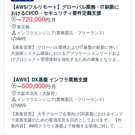
【AWS/フルリモート】グローバル業務・IT刷新に
おけるCI/CD・セキュリティ要件定義支援
720,000
〜
円/月
東京都
インフラエンジニア
(業務委託・フリーランス)
AWS
【募集背景】 グローバル業務およびIT基盤の刷新に伴い、
大規模システム構築におけるアプリケーションリードおよ
びプロジェクト管理体制を強化するための募集となりま
す。 【作業内容】 グローバル業務・IT刷新プロジェクトに
おいて、大規模システム構築のアプリケーション領域をリ
ードしていただきます。具体的には、Webアプリケーショ
【AWS】DX基盤 インフラ業務支援
ンおよび関連API、画面・帳票、バッチ処理の要件定義・設
600,000
〜
円/月
計、ドキュメンテーションを行っていただきます。また、
大阪市北区（大阪府）
DBおよびマスタデータ管理に関わるデータモデリングや、
インフラエンジニア
(業務委託・フリーランス)
標準化・ガイドラインの策定にも携わっていただきます。
AWS
加えて、関係者とのコミュニケーションを通じてプロジェ
クト全体の整合性を取りながら推進していただきます。
【募集背景】 大手グループ企業向けDX基盤におけるインフ
【求める人物像】 複数のステークホルダーと円滑にコミュ
ラ業務支援のための要員拡充を目的としております。 【作
ニケーションを取りながら、主体的に課題を発見し解決ま
業内容】 AWSクラウド基盤上で稼働する環境に対して、イ
で推進できる方を求めています。大規模かつ複雑なシステ
ンフラ要件整理や全体構成、セキュリティ、非機能要件の