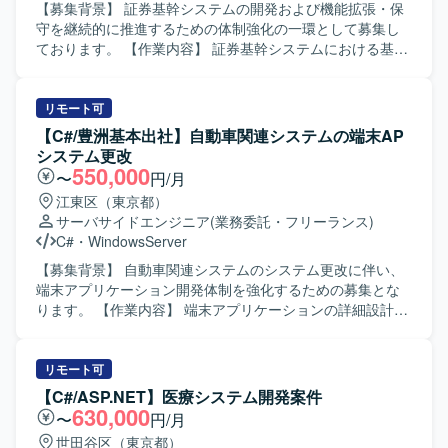
【募集背景】 証券基幹システムの開発および機能拡張・保
守を継続的に推進するための体制強化の一環として募集し
ております。 【作業内容】 証券基幹システムにおける基本
設計から本番移行までの一連の工程をご担当いただきま
す。具体的には、要件を踏まえた基本設計の作成、総合テ
スト計画の策定、関連する開発・改修作業の取りまとめ、
リモート可
案件管理や顧客との折衝などを行っていただきます。ま
【C#/豊洲基本出社】自動車関連システムの端末AP
た、PL/SQL、UNIX-C/C++、VB系言語などを用いた既存機
システム更改
能の改修や追加開発にも携わっていただきます。 【求める
550,000
〜
円/月
人物像】 複数の開発言語や環境に柔軟に対応でき、自ら課
江東区（東京都）
題を抽出し解決に向けて主体的に動ける方を求めておりま
サーバサイドエンジニア
(業務委託・フリーランス)
す。顧客やチームメンバーとのコミュニケーションを大切
C#
・
WindowsServer
にし、周囲と連携しながら品質と生産性の両立を意識して
業務に取り組んでいただける方にマッチするポジションで
【募集背景】 自動車関連システムのシステム更改に伴い、
す。 【ポジションの魅力】 証券基幹システムという大規模
端末アプリケーション開発体制を強化するための募集とな
かつ高信頼性が求められる領域で、上流工程から本番移行
ります。 【作業内容】 端末アプリケーションの詳細設計、
まで一貫して携わることができます。複数の言語やOS環境
製造、単体試験および結合テストまでをご担当いただきま
での開発経験を活かしつつ、証券業務知識やプロジェクト
す。詳細設計以降の工程を中心に、テスト計画に沿って試
マネジメントスキルを高めることができる環境です。顧客
験実施や不具合修正などを行っていただきます。 【求める
リモート可
折衝や案件管理などを通じて、技術力だけでなくビジネス
人物像】 与えられたタスクを一人称で遂行でき、自ら課題
【C#/ASP.NET】医療システム開発案件
面でのスキルも磨いていただけます。 【開発環境】 Oracle
を発見しながら周囲と連携して進めていただける方を求め
630,000
〜
円/月
データベース上でのPL/SQL開発を中心に、UNIX環境での
ています。仕様や設計内容を正確に理解し、着実に実装・
世田谷区（東京都）