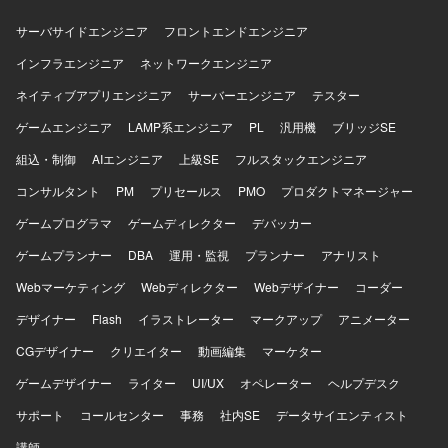
てMVVM(Model-View-ViewModel)パターンを採用した構成
となります。
サーバサイドエンジニア
フロントエンドエンジニア
インフラエンジニア
ネットワークエンジニア
ネイティブアプリエンジニア
サーバーエンジニア
テスター
ゲームエンジニア
LAMP系エンジニア
PL
汎用機
ブリッジSE
組込・制御
AIエンジニア
上級SE
フルスタックエンジニア
コンサルタント
PM
プリセールス
PMO
プロダクトマネージャー
ゲームプログラマ
ゲームディレクター
デバッカー
ゲームプランナー
DBA
運用・監視
プランナー
アナリスト
Webマーケティング
Webディレクター
Webデザイナー
コーダー
デザイナー
Flash
イラストレーター
マークアップ
アニメーター
CGデザイナー
クリエイター
動画編集
マーケター
ゲームデザイナー
ライター
UI/UX
オペレーター
ヘルプデスク
サポート
コールセンター
事務
社内SE
データサイエンティスト
講師