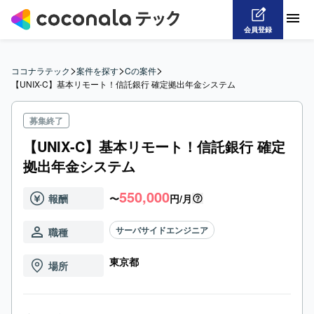
会員登録
>
>
>
ココナラテック
案件を探す
Cの案件
【UNIX-C】基本リモート！信託銀行 確定拠出年金システム
募集終了
【UNIX-C】基本リモート！信託銀行 確定
拠出年金システム
550,000
報酬
〜
円/月
サーバサイドエンジニア
職種
東京都
場所