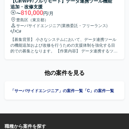
【C#/WPF/フルリモート】データ連携ツール機能
す。 【求める人物像】 モバイルアプリ開発において主体的
追加・改修支援
に設計から実装、テストまで対応できる方を求めておりま
810,000
〜
円/月
す。関係者とコミュニケーションを取りながら、品質とユ
豊島区（東京都）
ーザビリティを意識した開発ができる方を歓迎いたしま
サーバサイドエンジニア
(業務委託・フリーランス)
す。 【ポジションの魅力】 金融系ネットバンキングサービ
C#
スの開発に関わることで、大規模なユーザーを持つサービ
スのモバイルアプリ開発経験を積むことができます。
【募集背景】 小さなシステムにおいて、データ連携ツール
iOS/Androidいずれかの専門性を活かしつつ、金融ドメイン
の機能追加および改修を行うための支援体制を強化する目
の知見も深めていただけます。 【開発環境】 iOS/Android
的での募集となります。 【作業内容】 データ連携するツー
向けモバイルアプリ開発環境（Objective-C、Swiftを用いた
ルの機能追加および改修に携わっていただきます。C#（サ
開発が想定されます）。
ーバーサイド）およびWPF（フロントエンド）を用いて、
基本設計から結合テストまで一連の工程をご担当いただき
他の案件を見る
ます。 【求める人物像】 基本設計以降の工程を主体的に進
められる方、自ら課題を発見し改善提案ができる方、関係
者と円滑にコミュニケーションを取りながら開発を進めら
「サーバサイドエンジニア」の案件一覧
「C」の案件一覧
れる方を求めております。 【ポジションの魅力】 小規模な
システムであるため、上流工程から結合テストまで幅広い
工程に関わることができ、C#およびWPFを用いたサーバー
サイド・フロントエンド双方のスキルを活かしつつ、設計
力や品質向上の経験を積むことができます。 【開発環境】
C#を用いたサーバーサイド開発およびWPFを用いたフロン
職種から案件を探す
トエンド開発を行っていただきます。アーキテクチャとし