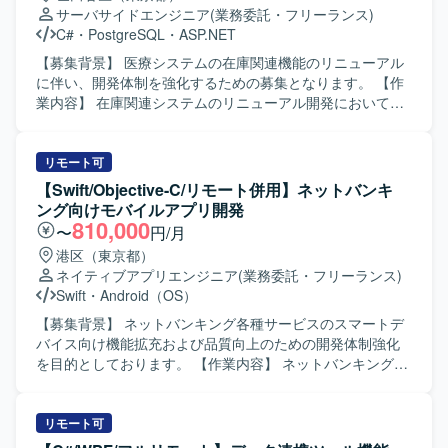
C/C++およびCSHを用いた開発を行っております。フロン
試験を進められる方が望ましいです。 【ポジションの魅
サーバサイドエンジニア
(業務委託・フリーランス)
ト・バッチなどの各種機能においてVB6.0およびVB.NETを
力】 長期的な計画に基づくシステム更改プロジェクトに参
C#
・
PostgreSQL
・
ASP.NET
活用したシステム構成となっております。
画いただくことで、詳細設計から結合テストまでの一連の
工程に関われます。端末アプリケーション開発の経験を深
【募集背景】 医療システムの在庫関連機能のリニューアル
めるとともに、生成AIツールを活用した開発スタイルにも
に伴い、開発体制を強化するための募集となります。 【作
触れていただけます。 【開発環境】 C# を中心とした端末
業内容】 在庫関連システムのリニューアル開発において、
アプリケーション開発環境で、WPF や VS Code、Github
基本設計からテストまで一連の工程をご担当いただきま
Copilot などのツールを利用する構成となります。開発環境
す。現行システムの調査を行い、新システムへの設計反
用マシンと作業マシンを用途に応じて使い分ける体制で
映、実装、単体・結合テスト、関連ドキュメントの作成な
リモート可
す。
どを行っていただきます。 【求める人物像】 医療業界特有
【Swift/Objective-C/リモート併用】ネットバンキ
の業務やルールを理解しようとする姿勢があり、ドキュメ
ング向けモバイルアプリ開発
ントを丁寧に作成できる方を求めております。チームメン
810,000
〜
円/月
バーと積極的にコミュニケーションを取りながら、設計意
港区（東京都）
図を共有しつつ開発を進められる方が望ましいです。 【ポ
ネイティブアプリエンジニア
(業務委託・フリーランス)
ジションの魅力】 医療分野における在庫管理という社会的
Swift
・
Android（OS）
意義の高い領域に携わることができ、長期的な継続開発を
通じて業務知識と技術力の双方を高めていただけます。基
【募集背景】 ネットバンキング各種サービスのスマートデ
本設計以降の上流工程から参画できるため、設計スキルを
バイス向け機能拡充および品質向上のための開発体制強化
磨きつつC#での開発経験をより深化させることができま
を目的としております。 【作業内容】 ネットバンキング各
す。 【開発環境】 C#、ASP.NET、SQLを用いたWebアプ
種サービスについて、スマートデバイス（iOS/Android）向
リケーション開発環境を想定しております。データベース
けアプリケーションの開発を行います。詳細設計から実
にはPostgreSQLなどのリレーショナルデータベースを利用
装、テストまで一連の工程をご担当いただきます。また、
リモート可
する構成となります。
開発に関連する各種ドキュメントの作成も実施いただきま