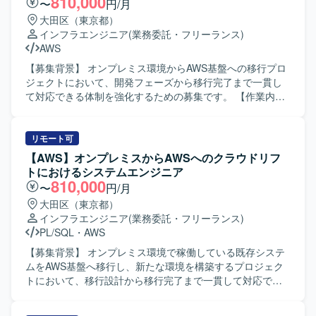
810,000
〜
円/月
大田区（東京都）
インフラエンジニア
(業務委託・フリーランス)
AWS
【募集背景】 オンプレミス環境からAWS基盤への移行プロ
ジェクトにおいて、開発フェーズから移行完了まで一貫し
て対応できる体制を強化するための募集です。 【作業内
容】 オンプレミス環境の既存サーバー群をAWS基盤へ移行
するにあたり、設計の修正および移行対応を行っていただ
きます。具体的には、移行に伴うプログラムの改修、テス
リモート可
ト、実装、設計修正などの対応や、AWS環境の構築、各種
【AWS】オンプレミスからAWSへのクラウドリフ
ドキュメントの作成を担当していただきます。既存プログ
トにおけるシステムエンジニア
ラムの改修から新環境構築、移行完了までの一連のフェー
810,000
〜
円/月
ズに参画していただきます。 【求める人物像】 プロジェク
大田区（東京都）
ト全体を自分の担当範囲として捉え、主体的に課題を発見
インフラエンジニア
(業務委託・フリーランス)
しながら業務を遂行できる方を求めています。チームメン
PL/SQL
・
AWS
バーと協力しながら責任感を持ってタスクを完遂できる
方、初級者にもわかりやすいドキュメントを作成し、情報
【募集背景】 オンプレミス環境で稼働している既存システ
共有やナレッジ蓄積に貢献していただける方が望ましいで
ムをAWS基盤へ移行し、新たな環境を構築するプロジェク
す。また、既存システム情報を整理・分析し、抜け漏れの
トにおいて、移行設計から移行完了まで一貫して対応でき
ない検討ができる方を歓迎いたします。 【ポジションの魅
るシステムエンジニアを募集しております。 【作業内容】
力】 オンプレミスからクラウドへの大規模な移行プロジェ
オンプレミスからAWS基盤への移行に伴う移行計画の策