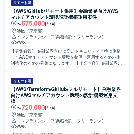
クトに参画することで、AWS基盤構築やシステム移行に関
定、移行設計、移行実行を行っていただきます。既存オン
リモート可
する実践的な知見を幅広く獲得していただけます。設計修
プレミス環境のサーバー群の情報を収集・分析し、新環境
【AWS/GitHub/リモート併用】金融業界向けAWS
正からプログラム改修、テスト、移行対応まで一連の工程
の構成を検討したうえで、移行に伴うプログラム改修、テ
マルチアカウント環境設計構築運用案件
に関わることで、上流から下流までの経験を積むことがで
スト、実装を担当していただきます。また、移行手順書や
675,000
〜
円/月
き、リードSEやクラウドエンジニアとしてのスキルアップ
設計書などの各種ドキュメントを作成し、プロジェクト全
港区（東京都）
につながるポジションです。 【開発環境】 オンプレミス環
体を見渡しながらタスクを整理・推進していただきます。
インフラエンジニア
(業務委託・フリーランス)
境からAWS環境への移行を前提とした構成となっており、
【求める人物像】 自律的に業務を推進し、プロジェクト全
AWS
対象言語としてはwsf、vbs、ps1、php、asp、js、json、
体を自分ごととして捉えながら行動できる方を求めており
py、sql、jspなどのスクリプト言語やWeb関連技術を扱いま
ます。既存システムの情報を丁寧に整理・分析し、抜け漏
【募集背景】 金融業界向けに高いセキュリティ基準に準拠
す。インフラ面ではAWSサービスを用いた基盤構築を行
れを自ら発見して改善提案ができる方、チームメンバーと
したAWSマルチアカウント環境を整備・運用するための体
い、WindowsServer環境やネットワーク、セキュリティに
協力しながら責任感を持ってタスクを完遂できる方が望ま
制強化のための募集になります。 【作業内容】 金融業界の
関する知識も活かしていただける環境です。
しいです。また、初級者にもわかりやすいドキュメント作
高いセキュリティ基準に準拠したAWSマルチアカウント環
成ができる方を歓迎いたします。 【ポジションの魅力】 オ
境の設計・構築・運用およびガードレールの適用を行って
ンプレミスからクラウドへの移行プロジェクトにおいて、
いただきます。具体的には、AWS Organizationsを用いたマ
リモート可
計画策定から設計、実行まで一連の工程に携わることがで
ルチアカウントの統制管理として、SCPの設計・検証・適
【AWS/Terraform/GitHub/フルリモート】金融業界
きるため、インフラ移行に関する知見や設計力を総合的に
用を実施していただきます。また、CloudTrail、
向けAWSマルチアカウント環境の設計構築運用支
高められる環境です。既存システムの分析から新環境の構
GuardDuty、Security Hub等を用いた各種セキュリティ・監
援
築までを通して経験できるため、今後のクラウド移行案件
査ログの集約および監視基盤の運用を担当していただきま
720,000
〜
円/月
におけるリードエンジニアとしてのキャリア形成にもつな
す。併せて、GitHubのOrganizationやマスターアカウント
港区（東京都）
げていただけます。 【開発環境】 オンプレミス環境から
の管理・運用として、ポリシー設定、アクセス権限管理、
インフラエンジニア
(業務委託・フリーランス)
AWS基盤への移行を前提としたサーバー環境および関連シ
CI/CD環境の整備を推進していただきます。さらに、金融水
AWS
ステム群を対象とし、WindowsServerやクラウド間通信を
準のセキュリティ要件に基づくインフラコードのレビュー