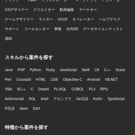
ティが求められる基盤を、AWSマネージドサービスを中心
にゼロから設計し構築していく経験を積むことができま
CGデザイナー
クリエイター
動画編集
マーケター
す。非機能要件定義から設計、IaC実装、運用設計まで幅広
ゲームデザイナー
ライター
UI/UX
オペレーター
ヘルプデスク
い工程に関与できるため、クラウドアーキテクトとしての
スキルを総合的に高めていただけます。また、セキュリテ
サポート
コールセンター
事務
社内SE
データサイエンティスト
ィサービス群や認証連携、ネットワーク接続など、エンタ
講師
ープライズ向けの先進的なクラウドアーキテクチャに携わ
ることができます。 【開発環境】 AWS（VPC、Subnet、
NAT GW、IGW、VPC Endpoints、Route 53、ALB、ECS
スキルから案件を探す
on Fargate、ECR、Aurora PostgreSQL、RDS Proxy、
ElastiCache、S3、EFS、CloudFront、ACM、AWS WAF
v2、IAM、KMS、Secrets Manager、GuardDuty、Security
Java
PHP
Python
Ruby
JavaScript
Swift
C#
C++
Scala
Hub、AWS Config、CloudTrail、AWS Shield、
Perl
Cocos2d
HTML
CSS
Objective-C
Android
VB.NET
CloudWatch、SNS、SQS、SES、EventBridge）、
Terraform、AWS CDK、GitHub Actions、CodePipeline、
VBA
VC++
C
Delphi
PL/SQL
COBOL
PL/I
RPG
OneLoginによるSSO連携、SAML/OIDCによる認証連携な
Actionscript
どの環境で作業いただきます。
SQL
shell
アセンブラ
Go言語
Kotlin
TypeScript
R言語
Apex
Dart
特徴から案件を探す