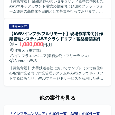
考慮したネットワーク構成、セキュリティ要件などを踏ま
および展開も行っていただきます。 【求める人物像】 金融
【募集背景】 金融業界の高いセキュリティ基準に準拠した
えた設計・検証を行っていただきます。
業界水準のセキュリティ要件を理解しつつ、AWSマルチア
AWSマルチアカウント環境の整備および開発プラットフォ
カウント環境やGitHubを活用した統制管理に主体的に取り
ーム運用の高度化を目的として募集を行っております。
組んでいただける方を求めています。新しいサービスやツ
【作業内容】 AWSマルチアカウント環境における設計・構
ールの検証導入にも前向きに取り組み、チームと連携しな
築・運用をご担当いただきます。具体的には、AWS
がら標準化や自動化を推進していただける方が望ましいで
Organizationsを用いたマルチアカウントの統制管理やSCP
リモート可
す。 【ポジションの魅力】 金融業界レベルの高いセキュリ
の設計・検証・適用を行っていただきます。また、
【AWS/インフラ/フルリモート】現場作業者向け作
ティ基準に準拠したクラウド環境の設計・運用に携わるこ
CloudTrail、GuardDuty、Security Hub等を活用した各種セ
業管理システムAWSクラウドリフト基盤構築案件
とで、AWSマルチアカウント統制やCNAPP、IaC、CI/CDな
キュリティ・監査ログの集約および監視基盤の運用を行っ
1,080,000
〜
円/月
ど先進的な技術要素を幅広く経験することができます。セ
ていただきます。さらに、GitHub Organizationやマスター
江東区（東京都）
キュリティとクラウドインフラの両面で専門性を高めるこ
アカウントの管理・運用として、ポリシー設定、アクセス
インフラエンジニア
(業務委託・フリーランス)
とができるポジションです。 【開発環境】 AWS
権限管理、CI/CD環境の整備を推進していただきます。加え
Aurora
・
AWS
Organizations、CloudTrail、GuardDuty、Security Hub、
て、金融水準のセキュリティ要件に基づくインフラコード
GitHub、Terraform、CloudFormation、GitHub Actionsなど
（IaC: Terraform等）のレビューおよび展開を行っていただ
【募集背景】 大手鉄道会社においてオンプレミスで稼働中
を利用しています。
きます。 【求める人物像】 高いセキュリティ基準を意識し
の現場作業者向け作業管理システムをAWSクラウドへリフ
ながらインフラ設計・運用に取り組んでいただける方を求
トするにあたり、AWSマネージドサービスを活用した基盤
めております。AWSおよびIaCに関する知識を活かしつつ、
構築を推進するための体制強化を行う背景がございます。
新しいセキュリティサービスやツールの活用にも前向きに
【作業内容】 現場作業者向け作業管理システムのAWSクラ
取り組んでいただける方です。開発チームや関係者と連携
ウドリフトにおいて、基盤チームの一員として非機能要件
他の案件を見る
しながら、標準化やガバナンス強化を主体的に推進してい
の整理からAWS基盤の設計、IaC実装、運用設計までを一気
ただける方を歓迎いたします。 【ポジションの魅力】 金融
通貫で担当いただきます。具体的には、可用性や性能、拡
業界レベルの高いセキュリティ要件のもとで、AWSマルチ
張性、セキュリティ、運用、コストなどの非機能要件を整
「インフラエンジニア」の案件一覧
「AWS」の案件一覧
アカウント環境やGitHubを活用した大規模なクラウド基盤
理し、それらを根拠にネットワークやコンテナ基盤、デー