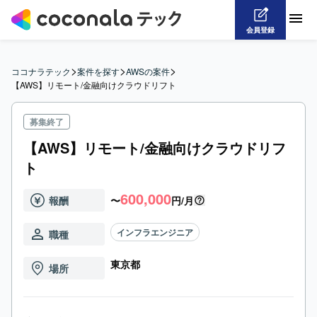
会員登録
>
>
>
ココナラテック
案件を探す
AWSの案件
【AWS】リモート/金融向けクラウドリフト
募集終了
【AWS】リモート/金融向けクラウドリフ
ト
600,000
報酬
〜
円/月
インフラエンジニア
職種
東京都
場所