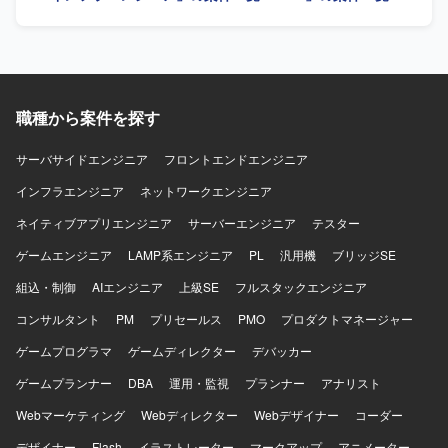
の設計・運用に携わることができます。CNAPPやIaC、
タベース、認証連携、監視やバックアップなどの基盤設計
CI/CDなど先進的なクラウドセキュリティおよび自動化の取
に落とし込んでいただきます。VPCやサブネット、NAT、
り組みに関わることで、専門性を高めることができるポジ
VPCエンドポイントなどのネットワーク設計、ECS on
ションです。 【開発環境】 AWS Organizations、
Fargateを用いたコンテナ基盤設計、Aurora PostgreSQLや
CloudTrail、GuardDuty、Security Hub、Terraform、
RDS Proxy、ElastiCacheなどを用いたデータ基盤設計を行
CloudFormation、GitHub、GitHub Actions等を利用したク
職種から案件を探す
っていただきます。また、WAFやGuardDuty、Security
ラウドインフラ環境です。
Hub、Config、IAM、KMSなどを用いたセキュリティ設計、
TerraformやAWS CDKによるIaC実装、GitHub Actionsや
サーバサイドエンジニア
フロントエンドエンジニア
CodePipeline等を用いたコンテナビルドからデプロイまで
インフラエンジニア
ネットワークエンジニア
のCI/CDパイプライン構築も担当いただきます。さらに、オ
フィスネットワークとクラウドを接続するクラウド側ネッ
ネイティブアプリエンジニア
サーバーエンジニア
テスター
トワーク設定や、障害対応、バックアップおよびリスト
ゲームエンジニア
ア、権限、コスト監視などの運用設計も行っていただきま
LAMP系エンジニア
PL
汎用機
ブリッジSE
す。 【求める人物像】 非機能要件から設計、IaC実装、運
組込・制御
AIエンジニア
上級SE
フルスタックエンジニア
用設計まで一人で完結できる自走力をお持ちの方を求めて
おります。セキュリティ、可用性、コストのトレードオフ
コンサルタント
PM
プリセールス
PMO
プロダクトマネージャー
を判断できる設計センスをお持ちで、顧客や開発、運用の
ゲームプログラマ
ゲームディレクター
デバッカー
間を橋渡しできるコミュニケーション力を発揮いただける
方を想定しております。オンプレミス資産の制約を理解し
ゲームプランナー
DBA
運用・監視
プランナー
アナリスト
つつ、AWSマネージドサービスへ適切に置き換える設計判
Webマーケティング
断力をお持ちの方にマッチするポジションです。 【ポジシ
Webディレクター
Webデザイナー
コーダー
ョンの魅力】 大手鉄道会社向けの高可用性かつ高セキュリ
デザイナー
Flash
イラストレーター
マークアップ
アニメーター