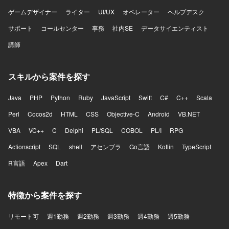
ゲームデザイナー
ライター
UI/UX
オペレーター
ヘルプデスク
サポート
コールセンター
事務
社内SE
データサイエンティスト
講師
スキルから案件を探す
Java
PHP
Python
Ruby
JavaScript
Swift
C#
C++
Scala
Perl
Cocos2d
HTML
CSS
Objective-C
Android
VB.NET
VBA
VC++
C
Delphi
PL/SQL
COBOL
PL/I
RPG
Actionscript
SQL
shell
アセンブラ
Go言語
Kotlin
TypeScript
R言語
Apex
Dart
特徴から案件を探す
リモート可
週1勤務
週2勤務
週3勤務
週4勤務
週5勤務