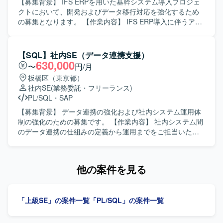
ある方が望ましいです。 【ポジションの魅力】 大規模な基
【募集背景】 IFS ERPを用いた基幹システム導入プロジェ
幹システム導入プロジェクトに参画することで、IFS ERPを
クトにおいて、開発およびデータ移行対応を強化するため
はじめとしたERP導入のノウハウや、会計・人事・生産管
の募集となります。 【作業内容】 IFS ERP導入に伴うアド
理など複数業務領域の知見を広く身につけることができま
オン開発および移行対応を行っていただきます。 開発SE／
す。開発から移行まで一連の工程に携わることで、上流か
PGポジションでは、要件に基づいた詳細設計から製造、単
ら下流までの経験を積み、今後のキャリア形成に活かして
体・結合テストまでをご担当いただきます。 移行PGポジシ
【SQL】社内SE（データ連携支援）
いただける環境です。 【開発環境】 ERPパッケージとして
ョンでは、既存システムからIFS ERPへのデータ移行ロジッ
630,000
〜
円/月
IFS ERPを利用し、PL/SQLを用いた開発およびデータ移行
クの設計および実装を行っていただきます。 移行SEポジシ
板橋区（東京都）
実装を行う環境となります。
ョンでは、データ移行方針の整理、移行設計、全体移行計
社内SE
(業務委託・フリーランス)
画の策定や関係者との調整など、移行領域の統括をご担当
PL/SQL
・
SAP
いただきます。 【求める人物像】 関係者と連携しながら主
体的にコミュニケーションを取れる方を求めております。
【募集背景】 データ連携の強化および社内システム運用体
課題が発生した際に自ら状況整理と報告を行い、解決に向
制の強化のための募集です。 【作業内容】 社内システム間
けて粘り強く対応いただける方が望ましいです。 ERP導入
のデータ連携の仕組みの定義から運用までをご担当いただ
プロジェクト特有の変更や調整に柔軟に対応できる方を歓
きます。 アカウント登録や振替請求データ作成など、社内
迎いたします。 【ポジションの魅力】 IFS ERPというパッ
申請に関する事務系処理も実施いただきます。 ベンダーと
ケージを用いた基幹システム導入プロジェクトに参画いた
の連携を通じて、要件確認や課題調整などのコミュニケー
他の案件を見る
だくことで、会計・人事・資産管理・在庫・購買・生産管
ションを行っていただきます。 【求める人物像】 関係者と
理などの幅広い業務領域に触れることができます。 開発か
円滑にコミュニケーションを取りながら、主体的に課題解
ら移行まで一連の工程に関わることで、ERP導入プロジェ
決に取り組める方を求めております。 業務理解を深めなが
「上級SE」の案件一覧
「PL/SQL」の案件一覧
クトの全体像を理解しながらスキルアップできる環境で
ら地道な運用や改善にも前向きに取り組める方ですと望ま
す。 【開発環境】 PL/SQLを用いた開発環境下で、ERPパ
しいです。 【ポジションの魅力】 社内システムのデータ連
ッケージと連携するアドオンやデータ移行ロジックの実装
携に一貫して携わることで、業務プロセス全体の理解と改