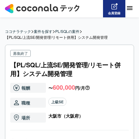
会員登録
>
>
>
ココナラテック
案件を探す
PL/SQLの案件
【PL/SQL/上流SE/開発管理/リモート併用】システム開発管理
募集終了
【PL/SQL/上流SE/開発管理/リモート併
用】システム開発管理
600,000
報酬
〜
円/月
上級SE
職種
大阪市（大阪府）
場所