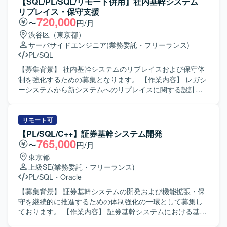
【SQL/PL/SQL/リモート併用】社内基幹システム
リプレイス・保守支援
720,000
〜
円/月
渋谷区（東京都）
サーバサイドエンジニア
(業務委託・フリーランス)
PL/SQL
【募集背景】 社内基幹システムのリプレイスおよび保守体
制を強化するための募集となります。 【作業内容】 レガシ
ーシステムから新システムへのリプレイスに関する設計・
開発・移行作業をご担当いただきます。既存の基幹システ
ムに対する保守、改修、問合せ対応、障害発生時の調査お
よび原因究明、改善対応なども実施いただきます。業務担
リモート可
当者との調整を行いながら、仕様整理や影響範囲の確認、
【PL/SQL/C++】証券基幹システム開発
テスト計画およびテスト実施、リリース後のフォローまで
765,000
〜
円/月
一連の作業をお願いいたします。 【求める人物像】 関係者
東京都
と円滑にコミュニケーションを取りながら主体的に動いて
上級SE
(業務委託・フリーランス)
いただける方を求めております。既存システムの仕様を自
PL/SQL
・
Oracle
らキャッチアップし、課題に対して粘り強く対応できる方
が望ましいです。 【ポジションの魅力】 基幹システムのリ
【募集背景】 証券基幹システムの開発および機能拡張・保
プレイスおよび保守を通じて、上流から下流まで一貫した
守を継続的に推進するための体制強化の一環として募集し
業務に携わることができます。長期的な保守・改善を通じ
ております。 【作業内容】 証券基幹システムにおける基本
て業務理解と技術力を同時に高めることができ、SQLや
設計から本番移行までの一連の工程をご担当いただきま