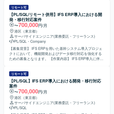
PL/SQLを活用したシステム開発・保守の経験を深められま
す。具体的には、要件を踏まえた基本設計の作成、総合テ
す。 【開発環境】 SQLおよびPL/SQLを中心とした基幹シ
スト計画の策定、関連する開発・改修作業の取りまとめ、
リモート可
ステム環境での開発・保守となります。Oracle関連技術を
案件管理や顧客との折衝などを行っていただきます。ま
【PL/SQL/リモート併用】IFS ERP導入における開
利用したシステムが想定されます。
た、PL/SQL、UNIX-C/C++、VB系言語などを用いた既存機
発・移行対応案件
能の改修や追加開発にも携わっていただきます。 【求める
700,000
〜
円/月
人物像】 複数の開発言語や環境に柔軟に対応でき、自ら課
港区（東京都）
題を抽出し解決に向けて主体的に動ける方を求めておりま
サーバサイドエンジニア
(業務委託・フリーランス)
す。顧客やチームメンバーとのコミュニケーションを大切
PL/SQL
・
Company
にし、周囲と連携しながら品質と生産性の両立を意識して
業務に取り組んでいただける方にマッチするポジションで
【募集背景】 IFS ERPを用いた基幹システム導入プロジェ
す。 【ポジションの魅力】 証券基幹システムという大規模
クトにおいて、機能開発およびデータ移行対応を強化する
かつ高信頼性が求められる領域で、上流工程から本番移行
ための募集となります。 【作業内容】 IFS ERP導入に伴う
まで一貫して携わることができます。複数の言語やOS環境
各種開発およびデータ移行対応を行っていただきます。具
での開発経験を活かしつつ、証券業務知識やプロジェクト
体的には、会計・人事・資産管理・在庫・購買・生産管理
マネジメントスキルを高めることができる環境です。顧客
などを統合する基幹システムに対して、詳細設計から製
リモート可
折衝や案件管理などを通じて、技術力だけでなくビジネス
造、単体・結合テストまで一貫してご対応いただきます。
【PL/SQL】IFS ERP導入における開発・移行対応
面でのスキルも磨いていただけます。 【開発環境】 Oracle
移行枠では、データ移行設計および実装、移行計画に基づ
案件
データベース上でのPL/SQL開発を中心に、UNIX環境での
いた移行検証や不具合修正などを担当していただきます。
700,000
〜
円/月
C/C++およびCSHを用いた開発を行っております。フロン
【求める人物像】 ERP導入プロジェクトにおいて、関係者
港区（東京都）
ト・バッチなどの各種機能においてVB6.0およびVB.NETを
と連携しながら自律的にタスクを推進できる方を求めてお
サーバサイドエンジニア
(業務委託・フリーランス)
活用したシステム構成となっております。
ります。課題発生時に原因を整理し、周囲と相談しつつ解
PL/SQL
決策を提案・実行できる協調性とコミュニケーション力の