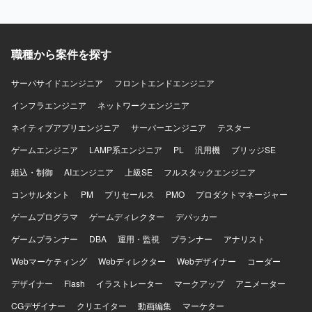
を行います。
善提案の経験を積むことができます。 ベンダー折衝を通じ
て、上流から運用まで幅広いスキルを身につけることがで
きます。 【開発環境】 DB／SQLを用いたデータ連携基盤
職種から案件を探す
および各種SaaSとの連携環境を扱います。
サーバサイドエンジニア
フロントエンドエンジニア
インフラエンジニア
ネットワークエンジニア
ネイティブアプリエンジニア
サーバーエンジニア
テスター
ゲームエンジニア
LAMP系エンジニア
PL
汎用機
ブリッジSE
組込・制御
AIエンジニア
上級SE
フルスタックエンジニア
コンサルタント
PM
プリセールス
PMO
プロダクトマネージャー
ゲームプログラマ
ゲームディレクター
デバッカー
ゲームプランナー
DBA
運用・監視
プランナー
アナリスト
Webマーケティング
Webディレクター
Webデザイナー
コーダー
デザイナー
Flash
イラストレーター
マークアップ
アニメーター
CGデザイナー
クリエイター
動画編集
マーケター