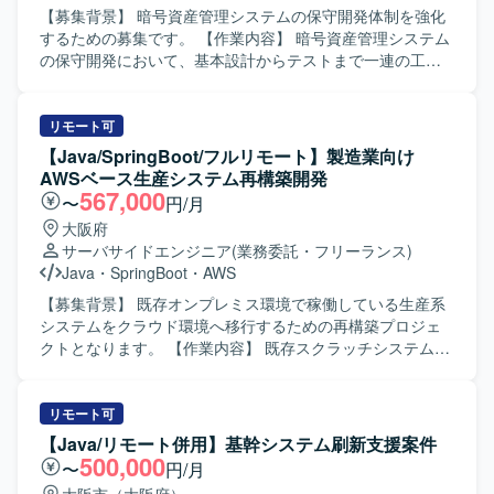
面を高めることができます。バックエンドからフロントエ
【募集背景】 暗号資産管理システムの保守開発体制を強化
ンドまで幅広い技術に携わることができ、中長期的なキャ
するための募集です。 【作業内容】 暗号資産管理システム
リア形成にもつながるポジションです。 【開発環境】
の保守開発において、基本設計からテストまで一連の工程
Java、Spring、JavaScript、JSP、React.js、git、AWS 等を
をご担当いただきます。既存機能の改修や追加開発、仕様
用いたWebアプリケーション開発環境です。
の確認およびドキュメント作成、レビュー対応などを行っ
ていただきます。 【求める人物像】 前向きに業務へ取り組
リモート可
み、キャッチアップや技術向上に積極的な方を求めていま
【Java/SpringBoot/フルリモート】製造業向け
す。関係者と円滑にコミュニケーションを取りながら、自
AWSベース生産システム再構築開発
律的に動ける方が望ましいです。 【ポジションの魅力】 金
567,000
〜
円/月
融業界向け暗号資産管理システムの開発に携わることで、
大阪府
セキュリティや高信頼性が求められる領域での開発経験を
サーバサイドエンジニア
(業務委託・フリーランス)
積むことができます。Javaを中心としたバックエンドから
Java
・
SpringBoot
・
AWS
フロントエンドまで幅広い技術スタックに触れられます。
【開発環境】 Java、Spring、Javascript、JSP、React.js、
【募集背景】 既存オンプレミス環境で稼働している生産系
git、AWS 等を利用した環境です。
システムをクラウド環境へ移行するための再構築プロジェ
クトとなります。 【作業内容】 既存スクラッチシステムお
よびパッケージシステムをベースに、AWS環境上での生産
システム再構築を行っていただきます。 Java（Spring
Boot）を用いた基本設計、詳細設計、実装、単体テスト、
リモート可
結合テストまで一連の開発工程をご担当いただきます。
【Java/リモート併用】基幹システム刷新支援案件
【求める人物像】 生産管理領域の業務知識を活かしなが
500,000
〜
円/月
ら、自ら主体的に仕様を整理し開発を進めていただける方