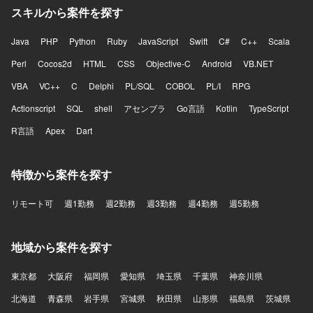
スキルから案件を探す
Java
PHP
Python
Ruby
JavaScript
Swift
C#
C++
Scala
Perl
Cocos2d
HTML
CSS
Objective-C
Android
VB.NET
VBA
VC++
C
Delphi
PL/SQL
COBOL
PL/I
RPG
Actionscript
SQL
shell
アセンブラ
Go言語
Kotlin
TypeScript
R言語
Apex
Dart
特徴から案件を探す
リモート可
週1勤務
週2勤務
週3勤務
週4勤務
週5勤務
地域から案件を探す
東京都
大阪府
福岡県
愛知県
埼玉県
千葉県
神奈川県
北海道
青森県
岩手県
宮城県
秋田県
山形県
福島県
茨城県