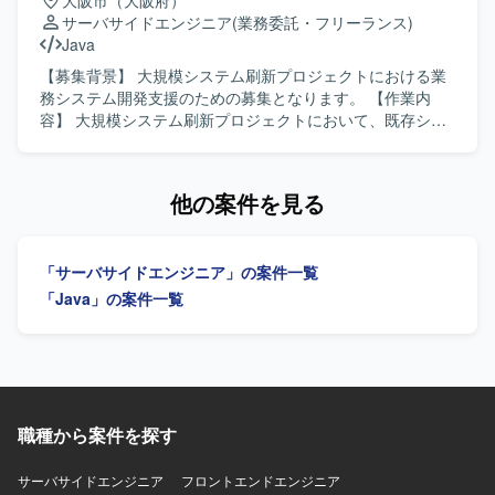
大阪市（大阪府）
を求めております。 関係者と円滑にコミュニケーションを
サーバサイドエンジニア
(業務委託・フリーランス)
取りながら、品質と生産性の両立を意識して取り組んでい
Java
ただける方です。 【ポジションの魅力】 オンプレミスから
クラウドへの再構築プロジェクトに参画することで、AWS
【募集背景】 大規模システム刷新プロジェクトにおける業
を前提としたシステムアーキテクチャやモダンなJava開発
務システム開発支援のための募集となります。 【作業内
の経験を積むことができます。 製造業向け生産管理システ
容】 大規模システム刷新プロジェクトにおいて、既存シス
ムに携わることで、業務知識と技術スキルの双方を高めて
テムの機能分離およびサービス化に伴う業務システム開発
いただけます。 【開発環境】 Java（Spring Boot）を中心
をご担当いただきます。要件定義、設計、開発、テストま
としたアプリケーション開発環境にて、生産システムの再
で一貫して対応いただきます。 【求める人物像】 システム
他の案件を見る
構築を行います。
開発プロジェクトにおいて自ら主体的に技術調査や検証、
課題解決に取り組んでいただける方を求めています。長期
的に参画し、品質向上や生産性向上に向けた取り組みにも
「サーバサイドエンジニア」の案件一覧
前向きに関わっていただける方が望ましいです。 【ポジシ
ョンの魅力】 大規模システム刷新プロジェクトに長期的に
「Java」の案件一覧
携わることで、要件定義からテストまで一連の工程を通じ
た開発経験を積むことができます。既存システムの機能分
離やサービス化といったモダナイゼーションに関わること
で、設計力や技術調査力、課題解決力を高めていただけま
す。 【開発環境】 Javaを用いたWebアプリケーション開発
環境を想定した業務となります。
職種から案件を探す
サーバサイドエンジニア
フロントエンドエンジニア