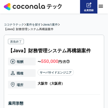
会員登録
>
>
>
ココナラテック
案件を探す
Javaの案件
【Java】財務管理システム再構築案件
募集終了
【Java】財務管理システム再構築案件
550,000
報酬
〜
円/月
サーバサイドエンジニア
職種
大阪市（大阪府）
場所
雇用形態