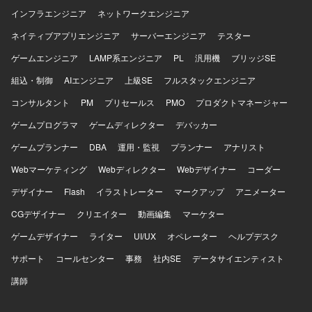
インフラエンジニア
ネットワークエンジニア
ネイティブアプリエンジニア
サーバーエンジニア
テスター
ゲームエンジニア
LAMP系エンジニア
PL
汎用機
ブリッジSE
組込・制御
AIエンジニア
上級SE
フルスタックエンジニア
コンサルタント
PM
プリセールス
PMO
プロダクトマネージャー
ゲームプログラマ
ゲームディレクター
デバッカー
ゲームプランナー
DBA
運用・監視
プランナー
アナリスト
Webマーケティング
Webディレクター
Webデザイナー
コーダー
デザイナー
Flash
イラストレーター
マークアップ
アニメーター
CGデザイナー
クリエイター
動画編集
マーケター
ゲームデザイナー
ライター
UI/UX
オペレーター
ヘルプデスク
サポート
コールセンター
事務
社内SE
データサイエンティスト
講師