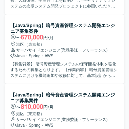
善、人材確保、生産性向上を目的としたキャリアアップシ
ステムの次期システム開発プロジェクトに参画いただきま
す。 【作業内容】 建設業キャリアアップシステムの再構築
において、利便性向上やデータ利活用の促進、安定的なシ
ステム運用・保守、事業拡大への拡張性確保を目的とした
【Java/Spring】暗号資産管理システム開発エンジ
次期システムの設計・開発およびデータ移行作業を担当し
ニア募集案件
ていただきます。 アプリケーション設計・開発、データ移
670,000
〜
円/月
行設計・実装、既存データ構造の分析やマッピング設計、
港区（東京都）
SQLやシェルスクリプトを用いた移行処理の実装・検証な
サーバサイドエンジニア
(業務委託・フリーランス)
どを行っていただきます。 【求める人物像】 システムの目
Java
・
Spring
・
AWS
的や業務背景を理解し、自ら課題や不明点を洗い出して関
係者と調整しながら設計・実装を進められる方を求めてお
【募集背景】 暗号資産管理システムの保守開発体制を強化
ります。 チームメンバーと連携しながら主体的に動き、品
するための募集となります。 【作業内容】 暗号資産管理シ
質と生産性の両立を意識して業務に取り組める方が望まし
ステムにおける機能追加や改修に対して、基本設計からテ
いです。 【ポジションの魅力】 社会インフラとしての役割
ストまで一連の工程をご担当いただきます。既存機能の仕
を担うキャリアアップシステムの再構築に上流工程から関
様確認や影響範囲の整理、設計書の作成、実装、単体・結
わることができ、大規模なデータ移行やクラウド環境を活
合テストの実施および不具合対応などを行っていただきま
【Java/Spring】暗号資産管理システム開発エンジ
用したシステム開発の経験を積むことができます。 アプリ
す。 【求める人物像】 既存システムの仕様を自らキャッチ
ニア募集案件
ケーション開発とデータ移行の両面でスキルを高められる
アップし、主体的に課題解決へ取り組める方を求めていま
810,000
〜
円/月
環境です。 【開発環境】 Java、React、Amazon Aurora
す。関係者と円滑にコミュニケーションを取りながら、品
港区（東京都）
PostgreSQL、Red Hat Enterprise Linux、Spring Boot など
質と生産性の両立を意識して開発を進められる方が望まし
サーバサイドエンジニア
(業務委託・フリーランス)
を用いたWeb業務アプリケーションの開発・データ移行を
いです。 【ポジションの魅力】 暗号資産領域における金融
Java
・
Spring
・
AWS
行っております。
システムの開発を通じて、ドメイン知識と技術スキルの両