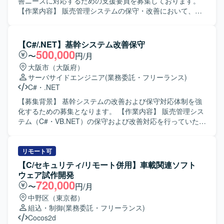
まえながら粘り強く開発に取り組める方を求めておりま
善ニーズに対応するための支援要員を募集しております。
す。チームメンバーと連携しながら、自ら課題を抽出し改
【作業内容】 販売管理システムの保守・改善において、要
善提案ができる方にご活躍いただけます。 【ポジションの
件確認から基本設計、開発、テスト、リリースまで一貫し
魅力】 次世代デジタルコックピットという先進的な領域
てご担当いただきます。既存機能の改修や不具合対応、新
で、ドライバー向けの情報提示やエンタメ機能などユーザ
規機能追加などを行っていただきます。 【求める人物像】
【C#/.NET】基幹システム改善保守
ー体験に直結する機能開発に携わることができます。車載
主体的に業務を推進し、前向きかつ柔軟に対応できる方を
500,000
〜
円/月
ネットワークや各種通信プロトコルに触れながら、組込み
求めております。 【ポジションの魅力】 上流工程からリリ
大阪市（大阪府）
エンジニアとしての専門性を高めていただけます。 【開発
ースまで一連の工程に携わることができ、基幹系システム
サーバサイドエンジニア
(業務委託・フリーランス)
環境】 開発言語はC言語を用い、対象製品は車載メーター
の保守・改善を通じて業務知識と開発スキルの双方を高め
C#
・
.NET
ECUとなります。通信プロトコルとしてCAN、LIN、車載
ていただけます。 【開発環境】 C#.NET、VB.NETを用いた
Ethernetなどを使用し、V字開発モデルに基づいて開発を進
販売管理システムの開発・保守環境となります。
【募集背景】 基幹システムの改善および保守対応体制を強
めております。
化するための募集となります。 【作業内容】 販売管理シス
テム（C#・VB.NET）の保守および改善対応を行っていただ
きます。要件確認から開発、テスト、リリースまで一連の
工程を幅広くご担当いただきます。 【求める人物像】 能動
的かつ主体的に行動できる方を求めています。前向きで柔
リモート可
軟な思考を持ち、状況に応じて自ら考えて動ける方です。
【C/セキュリティ/リモート併用】車載関連ソフト
【ポジションの魅力】 基幹系販売管理システムの保守・改
ウェア試作開発
善を通じて、業務知識と開発スキルを一体的に高めていく
720,000
〜
円/月
ことができます。上流からリリースまで一貫して関われる
中野区（東京都）
ため、システム全体の流れを把握しながらスキルアップし
組込・制御
(業務委託・フリーランス)
ていただけます。 【開発環境】 C#.NET、VB.NET を用い
Cocos2d
た販売管理システムの開発・保守環境となります。