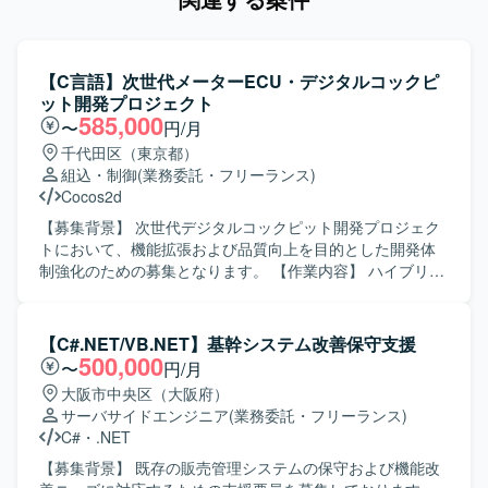
【C言語】次世代メーターECU・デジタルコックピ
ット開発プロジェクト
585,000
〜
円/月
千代田区（東京都）
組込・制御
(業務委託・フリーランス)
Cocos2d
【募集背景】 次世代デジタルコックピット開発プロジェク
トにおいて、機能拡張および品質向上を目的とした開発体
制強化のための募集となります。 【作業内容】 ハイブリッ
ド4輪自動車向けメーターECUおよびデジタルコックピット
の組込みソフトウェア開発を行っていただきます。 次世代
デジタルコックピットのHMI領域において、TFT液晶画面へ
【C#.NET/VB.NET】基幹システム改善保守支援
のメーター類のグラフィック表示制御、ナビ連携による簡
500,000
〜
円/月
易地図情報やマルチメディア連携情報の表示制御、入力
大阪市中央区（大阪府）
IF（ステアリングスイッチ）やスマートデバイス連携機能
サーバサイドエンジニア
(業務委託・フリーランス)
の開発などを担当していただきます。また、各工程での品
C#
・
.NET
質担保業務にも携わっていただきます。 【求める人物像】
車載領域や組込み開発に関心を持ち、仕様や制約条件を踏
【募集背景】 既存の販売管理システムの保守および機能改