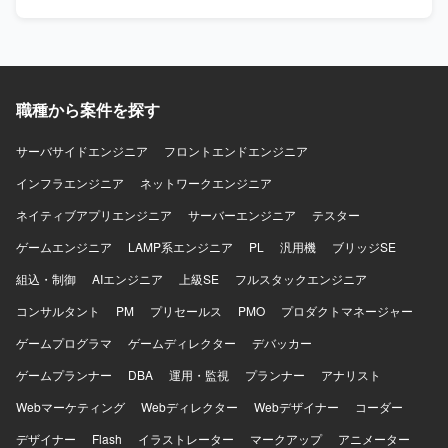
アジャイル開発プロセスのもとで開発を行います。
る開発に携わることができます。 【開発環境】 NonOS環境
でC言語を用いた組み込み開発を行います。Redmine、
JIRA等を利用し、アジャイル開発で進めます。
職種から案件を探す
サーバサイドエンジニア
フロントエンドエンジニア
インフラエンジニア
ネットワークエンジニア
ネイティブアプリエンジニア
サーバーエンジニア
テスター
ゲームエンジニア
LAMP系エンジニア
PL
汎用機
ブリッジSE
組込・制御
AIエンジニア
上級SE
フルスタックエンジニア
コンサルタント
PM
プリセールス
PMO
プロダクトマネージャー
ゲームプログラマ
ゲームディレクター
デバッカー
ゲームプランナー
DBA
運用・監視
プランナー
アナリスト
Webマーケティング
Webディレクター
Webデザイナー
コーダー
デザイナー
Flash
イラストレーター
マークアップ
アニメーター