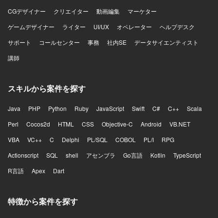
CGデザイナー
クリエイター
動画編集
マーケター
ゲームデザイナー
ライター
UI/UX
オペレーター
ヘルプデスク
サポート
コールセンター
事務
社内SE
データサイエンティスト
講師
スキルから案件を探す
Java
PHP
Python
Ruby
JavaScript
Swift
C#
C++
Scala
Perl
Cocos2d
HTML
CSS
Objective-C
Android
VB.NET
VBA
VC++
C
Delphi
PL/SQL
COBOL
PL/I
RPG
Actionscript
SQL
shell
アセンブラ
Go言語
Kotlin
TypeScript
R言語
Apex
Dart
特徴から案件を探す