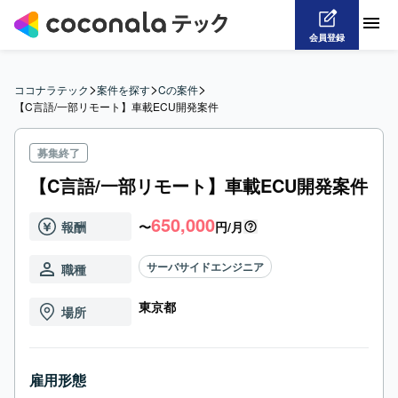
会員登録
>
>
>
ココナラテック
案件を探す
Cの案件
【C言語/一部リモート】車載ECU開発案件
募集終了
【C言語/一部リモート】車載ECU開発案件
650,000
報酬
〜
円/月
サーバサイドエンジニア
職種
東京都
場所
雇用形態