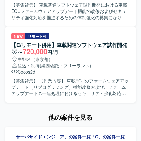
【募集背景】 車載関連ソフトウェア試作開発における車載
ECUファームウェアアップデート機能の改修およびセキュ
リティ強化対応を推進するための体制強化の募集になりま
す。 【作業内容】 車載関連ソフトウェア開発において、車
載ECUのファームウェアアップデート(リプログラミング)機
能改修およびファームアップデートの一連処理におけるセ
NEW
リモート可
キュリティ強化対応をご担当いただきます。既存の診断機
【C/リモート併用】車載関連ソフトウェア試作開発
能の対応、リプロプログラムの改修、セキュリティ対応向
720,000
〜
円/月
けライブラリの組み込みやポーティング、各種評価(単体/結
中野区（東京都）
合/システム)および各種ドキュメント作成(設計書/テスト仕
組込・制御
(業務委託・フリーランス)
様書兼報告書/マニュアル他)を実施いただきます。 【求め
Cocos2d
る人物像】 報告・連絡・相談および提案を主体的に行い、
自身の進捗管理をしっかり行える方を求めています。スピ
【募集背景】 【作業内容】 車載ECUのファームウェアアッ
ード感と責任感を持って業務に取り組み、コミュニケーシ
プデート（リプログラミング）機能改修および、ファーム
ョンを円滑に進められる方が望ましいです。 【ポジション
アップデートの一連処理におけるセキュリティ強化対応を
の魅力】 車載ECUのファームウェアアップデートやセキュ
行います。 既存診断・リプロプログラムの改修、セキュリ
リティ強化対応など、車載分野におけるコア技術に関わる
ティ対応向けライブラリの組み込み・ポーティング、各種
ことができます。NonOS環境での組み込み開発やC言語で
評価およびドキュメント作成を担当します。 【求める人物
他の案件を見る
の開発経験を活かしつつ、ISO/SAE 21434対応など車載セ
像】 報告・連絡・相談および提案を行い、自身の進捗を管
キュリティ分野の知見を深めることができます。 【開発環
理しながら、スピード感と責任感を持って業務に取り組め
境】 車載ECU向けNonOS環境でのC言語を利用した組み込
る方を求めています。 【ポジションの魅力】 車載ECUのフ
「サーバサイドエンジニア」の案件一覧
「C」の案件一覧
み開発環境を想定しています。RedmineやJIRA等を用いた
ァームウェアアップデートおよびセキュリティ強化に関す