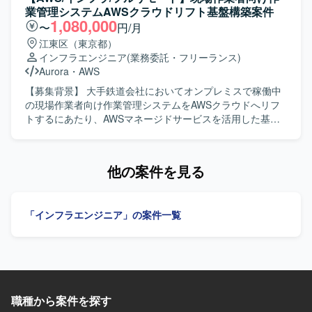
設計など、インフラ領域における幅広い経験を積むことが
いただけます。 【開発環境】 モバイルアプリを対象とした
可観測性などの非機能要件）を実施していただきます。 そ
業管理システムAWSクラウドリフト基盤構築案件
できます。要件整理から設計・構築・試験まで一貫して関
決済機能開発プロジェクトにおいて、要件定義書などのド
の後はインフラエンジニア/SREとして、環境の構築および
1,080,000
〜
円/月
われるため、上流から下流までのスキルを強化できる環境
キュメントベースで要件を整理する環境となっておりま
最適化を主導していただきます。 具体的には、開発および
江東区（東京都）
です。エンド側メンバーとの協働を通じて、技術だけでな
す。
サービス提供基盤のアーキテクト設計や基本設計、DevOps
インフラエンジニア
(業務委託・フリーランス)
くマネジメントや教育の経験も得られます。 【開発環境】
環境の設計・構築、SREとして環境の自動化や最適化など
Aurora
・
AWS
AWS上の音声認識システム基盤とAzure上の生成AI基盤
を行っていただきます。 【求める人物像】 自ら主体的にサ
（Azure OpenAI）を対象としたマルチクラウド構成となっ
ービス基盤づくりに取り組み、非機能要件を意識した設
【募集背景】 大手鉄道会社においてオンプレミスで稼働中
ております。AWSではNLB、VPCエンドポイント、
計・改善ができる方を求めております。 長期的なサービス
の現場作業者向け作業管理システムをAWSクラウドへリフ
PrivateLinkなどを利用し、Azureではサブスクリプションお
展開を見据え、チームと協調しながら継続的な改善に取り
トするにあたり、AWSマネージドサービスを活用した基盤
よび仮想ネットワーク、Private Endpoint、Azure OpenAIサ
組める方が望ましいです。 【ポジションの魅力】 サービス
構築を推進するための体制強化を行う背景がございます。
ービスを組み合わせた構成を想定しております。監視・セ
として安全かつ継続的に運用するための基盤づくりに深く
【作業内容】 現場作業者向け作業管理システムのAWSクラ
キュリティについては顧客の統合基盤標準に準拠した設定
関わることができます。 スモールスタートから5年スパンで
ウドリフトにおいて、基盤チームの一員として非機能要件
他の案件を見る
や統合運用製品のエージェント導入などを行っていただき
の大規模展開を見据えたプロジェクトであり、立ち上げフ
の整理からAWS基盤の設計、IaC実装、運用設計までを一気
ます。
ェーズから仕様検討やアーキテクチャ設計に関与できま
通貫で担当いただきます。具体的には、可用性や性能、拡
す。 移動支援や地域交通の維持、ドライバー不足などの社
張性、セキュリティ、運用、コストなどの非機能要件を整
「インフラエンジニア」の案件一覧
会課題の解決に直結する社会インフラ領域に挑戦できる点
理し、それらを根拠にネットワークやコンテナ基盤、デー
も大きな魅力です。 【開発環境】 クラウド：AWS または
タベース、認証連携、監視やバックアップなどの基盤設計
GCP 基盤：EKS + マネージドサービス 言語：Go / React な
に落とし込んでいただきます。VPCやサブネット、NAT、
ど（予定） その他：マイクロサービス、データ処理設計 な
VPCエンドポイントなどのネットワーク設計、ECS on
ど
Fargateを用いたコンテナ基盤設計、Aurora PostgreSQLや
RDS Proxy、ElastiCacheなどを用いたデータ基盤設計を行
職種から案件を探す
っていただきます。また、WAFやGuardDuty、Security