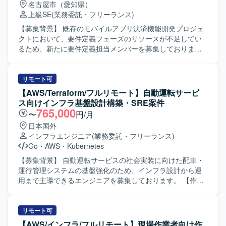
名古屋市（愛知県）
いただけます。 【開発環境】 AWSクラウド基盤を中心とし
側でのサブスクリプションおよびネットワーク、Azure
上級SE
(業務委託・フリーランス)
たインフラ環境となります。ネットワーク、認証、鍵管理
OpenAIサービスの構築、Private EndpointおよびPrivateLink
などの基盤セキュリティや、外部システムとの接続を含む
の設定などを行っていただきます。また、ルーティングや
【募集背景】 既存のモバイルアプリ決済機能開発プロジェ
構成評価に携わっていただきます。
DNS、セキュリティ関連の設定を含む非機能要件の設計・
クトにおいて、要件定義フェーズのリソースが不足してい
構築や、統合基盤標準に基づく監視・セキュリティ設定、
るため、新たに要件定義担当メンバーを募集しておりま
エージェントインストールなども実施していただきます。
す。 【作業内容】 モバイルアプリの決済機能に関する要件
さらに、音声認識システム担当ベンダーや業務アプリベン
定義書の作成をご担当いただきます。 顧客側の業務有識者
ダーとの仕様・設定値の調整、構築タイミングの調整とい
とのミーティングに参加し、業務要件やシステム要件の整
リモート可
ったマルチベンダー間の調整業務も担っていただきます。
理・文書化を行っていただきます。 既存メンバーと連携し
【AWS/Terraform/フルリモート】自動運転サービ
エンド側メンバーと共同で作業を進め、スケジュール管理
ながら、決済機能に関わる業務フローや画面・機能の要件
ス向けインフラ基盤設計構築・SRE案件
や技術的な支援、若手メンバーへの教育も行っていただき
を整理し、合意形成を図りながらドキュメントへ落とし込
765,000
〜
円/月
ます。要件定義工程の結果を踏まえ、基本設計から試験ま
んでいただきます。 【求める人物像】 モバイルアプリおよ
日本国外
で一連の工程を推進していただく想定です。 【求める人物
び決済機能に関する知見を持ち、自ら主体的に情報を収集
インフラエンジニア
(業務委託・フリーランス)
像】 マルチクラウド環境におけるネットワーク設計・構築
しながら要件を整理できる方を求めております。 顧客との
Go
・
AWS
・
Kubernetes
に主体的に取り組み、要件整理から試験までを自走して推
コミュニケーションを通じて課題やニーズを的確に把握
進できる方を求めております。複数の関係者と協調しなが
し、分かりやすいドキュメントとしてまとめられる方が望
【募集背景】 自動運転サービスの社会実装に向けた配車・
ら、状況に応じて柔軟にコミュニケーションを取り、タス
ましいです。 チームメンバーと協調しながらプロジェクト
運行管理システムの基盤強化のため、インフラ設計から運
クの優先度付けや進行管理を行える方です。若手メンバー
を推進できる方を歓迎いたします。 【ポジションの魅力】
用まで主導できるエンジニアを募集しております。 【作業
に対して技術面でのフォローや教育を行うことに意欲のあ
モバイルアプリの決済領域における要件定義を中心的に担
内容】 自動運転サービスに必要なシステムの開発やサービ
る方を歓迎いたします。 【ポジションの魅力】 生成AIと音
当できるため、上流工程の経験を深めることができます。
ス提供を支えるインフラ基盤の設計・構築・運用を担当し
声認識を連携させた先進的なシステムの基盤構築に携わる
既にプロジェクトに参画しているリーダーからのフォロー
ていただきます。 サービス立ち上げの初期フェーズから参
リモート可
ことができ、マルチクラウド間ネットワークや非機能要件
を受けながら、顧客との折衝や要件整理のスキルを高めて
画し、アーキテクト設計や基本設計（主にセキュリティや
【AWS/インフラ/フルリモート】現場作業者向け作