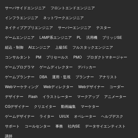
Hub、Config、IAM、KMSなどを用いたセキュリティ設計、
TerraformやAWS CDKによるIaC実装、GitHub Actionsや
サーバサイドエンジニア
フロントエンドエンジニア
CodePipeline等を用いたコンテナビルドからデプロイまで
インフラエンジニア
ネットワークエンジニア
のCI/CDパイプライン構築も担当いただきます。さらに、オ
フィスネットワークとクラウドを接続するクラウド側ネッ
ネイティブアプリエンジニア
サーバーエンジニア
テスター
トワーク設定や、障害対応、バックアップおよびリスト
ゲームエンジニア
ア、権限、コスト監視などの運用設計も行っていただきま
LAMP系エンジニア
PL
汎用機
ブリッジSE
す。 【求める人物像】 非機能要件から設計、IaC実装、運
組込・制御
AIエンジニア
上級SE
フルスタックエンジニア
用設計まで一人で完結できる自走力をお持ちの方を求めて
おります。セキュリティ、可用性、コストのトレードオフ
コンサルタント
PM
プリセールス
PMO
プロダクトマネージャー
を判断できる設計センスをお持ちで、顧客や開発、運用の
ゲームプログラマ
ゲームディレクター
デバッカー
間を橋渡しできるコミュニケーション力を発揮いただける
方を想定しております。オンプレミス資産の制約を理解し
ゲームプランナー
DBA
運用・監視
プランナー
アナリスト
つつ、AWSマネージドサービスへ適切に置き換える設計判
Webマーケティング
断力をお持ちの方にマッチするポジションです。 【ポジシ
Webディレクター
Webデザイナー
コーダー
ョンの魅力】 大手鉄道会社向けの高可用性かつ高セキュリ
デザイナー
Flash
イラストレーター
マークアップ
アニメーター
ティが求められる基盤を、AWSマネージドサービスを中心
にゼロから設計し構築していく経験を積むことができま
CGデザイナー
クリエイター
動画編集
マーケター
す。非機能要件定義から設計、IaC実装、運用設計まで幅広
ゲームデザイナー
ライター
UI/UX
オペレーター
ヘルプデスク
い工程に関与できるため、クラウドアーキテクトとしての
スキルを総合的に高めていただけます。また、セキュリテ
サポート
コールセンター
事務
社内SE
データサイエンティスト
ィサービス群や認証連携、ネットワーク接続など、エンタ
講師
ープライズ向けの先進的なクラウドアーキテクチャに携わ