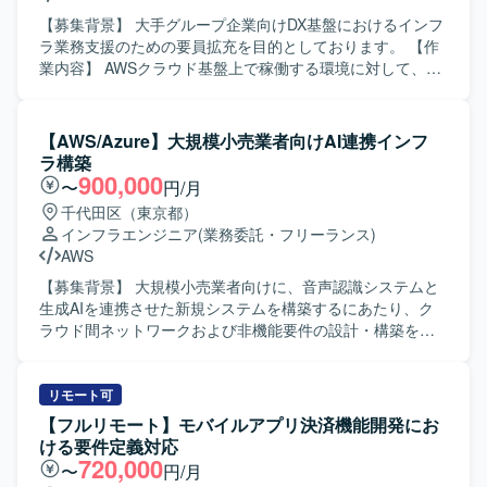
【募集背景】 大手グループ企業向けDX基盤におけるインフ
ラ業務支援のための要員拡充を目的としております。 【作
業内容】 AWSクラウド基盤上で稼働する環境に対して、イ
ンフラ要件整理や全体構成、セキュリティ、非機能要件の
技術評価を行っていただきます。外部システムやグループ
会社システムとの接続妥当性確認、ネットワークや認証、
【AWS/Azure】大規模小売業者向けAI連携インフ
鍵管理等の基盤観点での確認、リスクや懸念点、推奨事項
ラ構築
の整理を実施していただきます。また、レビュー資料や説
900,000
〜
円/月
明資料などのドキュメント作成、および顧客や関係部門と
千代田区（東京都）
の調整・説明対応もご担当いただきます。 【求める人物
インフラエンジニア
(業務委託・フリーランス)
像】 インフラ基盤全体を理解し、技術的な観点からリスク
AWS
や懸念点を整理できる方を求めております。関係者と調整
しながら、一人称で資料作成や説明対応ができ、ITに詳し
【募集背景】 大規模小売業者向けに、音声認識システムと
くない関係者に対してもリスクや推奨事項を分かりやすく
生成AIを連携させた新規システムを構築するにあたり、ク
説明できる方を想定しております。AWS経験が浅い場合で
ラウド間ネットワークおよび非機能要件の設計・構築をリ
も、既存のインフラ経験を活かしてキャッチアップできる
ードできるインフラエンジニアを募集しております。 【作
方を歓迎いたします。 【ポジションの魅力】 DX基盤におけ
業内容】 音声認識システムから生成AI基盤へのリアルタイ
るインフラ上流工程に深く関わることができ、クラウド基
ム連携を実現するためのインフラ基盤構築をご担当いただ
リモート可
盤SEや技術調整SEとしての経験を積むことができます。構
きます。AWS上の音声認識システムからAzure上の生成AIサ
【フルリモート】モバイルアプリ決済機能開発にお
築作業だけでなく、要件定義や技術評価、関係者調整など
ービスへ音声データを連携するため、マルチクラウド間ネ
ける要件定義対応
上流寄りの業務を通じて、インフラアーキテクチャやセキ
ットワーク連携の設計・構築を実施していただきます。具
720,000
〜
円/月
ュリティ、非機能要件に関する知見を広く深く身につけて
体的には、AWS側でのNLB構築とルーティング設計、Azure