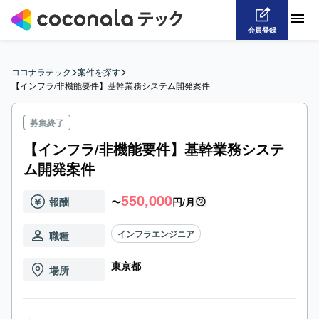
会員登録
>
>
ココナラテック
案件を探す
【インフラ/非機能要件】基幹業務システム開発案件
募集終了
【インフラ/非機能要件】基幹業務システ
ム開発案件
550,000
報酬
〜
円/月
インフラエンジニア
職種
東京都
場所