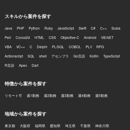
ることができます。 【開発環境】 AWS（VPC、Subnet、
NAT GW、IGW、VPC Endpoints、Route 53、ALB、ECS
スキルから案件を探す
on Fargate、ECR、Aurora PostgreSQL、RDS Proxy、
ElastiCache、S3、EFS、CloudFront、ACM、AWS WAF
v2、IAM、KMS、Secrets Manager、GuardDuty、Security
Java
PHP
Python
Ruby
JavaScript
Swift
C#
C++
Scala
Hub、AWS Config、CloudTrail、AWS Shield、
Perl
Cocos2d
HTML
CSS
Objective-C
Android
VB.NET
CloudWatch、SNS、SQS、SES、EventBridge）、
Terraform、AWS CDK、GitHub Actions、CodePipeline、
VBA
VC++
C
Delphi
PL/SQL
COBOL
PL/I
RPG
OneLoginによるSSO連携、SAML/OIDCによる認証連携な
Actionscript
どの環境で作業いただきます。
SQL
shell
アセンブラ
Go言語
Kotlin
TypeScript
R言語
Apex
Dart
特徴から案件を探す
リモート可
週1勤務
週2勤務
週3勤務
週4勤務
週5勤務
地域から案件を探す
東京都
大阪府
福岡県
愛知県
埼玉県
千葉県
神奈川県