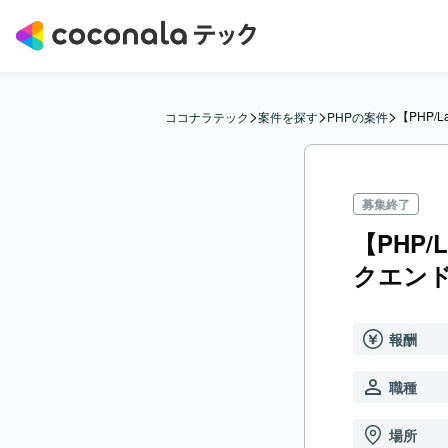
>
>
>
【PHP/
ココナラテック
案件を探す
PHPの案件
募集終了
【PHP
クエン
報酬
職種
場所