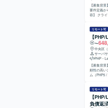
【募集背景
要件定義から
容】 クラ
す。PHPお
の関係者と
フォームの
リモート可
果物レビュー、品質
【PHP
クトを推進
648
〜
す。高い技
方、若手メ
中央区（
です。 【ポジションの魅力】 要件定義からテストまで一気通貫で携わることができるため、上
サーバサ
流から下流
PHP
・
La
ながら、ロ
【募集背景】 
術・開発手
頼性の高いシス
してのキャリ
ム（PHP5 
PHP（La
段階的移行
ション開発
の選定支援
ガシーコー
リモート可
【求める人
【PHP
めておりま
負債返
も関心を持