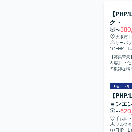
【PHP
クト
500
〜
大阪市中
サーバサ
PHP
・
La
【募集背景】
内容】 ・
の複雑な構
合性の確保を行い
テムや周辺
に留意しながら粘
リモート可
小売業の仕
【PHP
テム間のデータ連携・
ョンエ
Vue.js
620
〜
千代田区
フルスタ
PHP
・
La