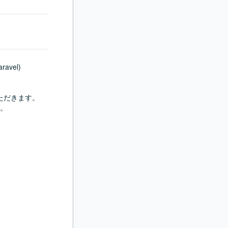
el)

だきます。

。
