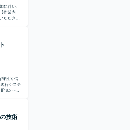
増加に伴い、
いただきま
ながら、社内外
発プラット
ス管理や成
クト
求めていま
貢献できる
ポジション
理解を深め
、新しい技
、保守性や信
ため、PMと
 8.x への
bアプリケー
ームワーク
します。レ
きます。
める方を求
ンの技術
ーの成長に
言語化し、