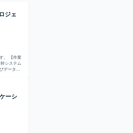
プロジェ
【作業
基幹システム
びデータ整
ータ整合性
・複数シス
リケーシ