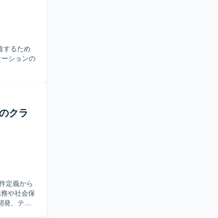
計画策定から
ムの改善と
期フレームワー
進するため
ywright
ます。 クリ
技術的意思決
スを見極め
けのクラ
ています。
を求めていま
共有できる方
ることができ
発プロセス改
件定義から
L5.7系を使用
開発、テス
itHubを使
ル管理やメ
Docker