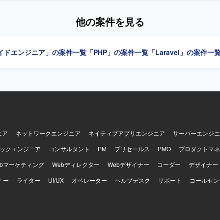
も行っていただき、フレキシブルにSE、PG、管理業務を対応していた
を利用します。 統合開発環境はVisual Studio Codeを使用します。
一員として他メンバーと連携しながら業務システムの品質向上に取り組
他の案件を見る
ています。担当案件の進行状況を把握しながら、スケジュール管理やメ
や、チーム開発において周囲と円滑にコミュニケーションを取りながら
イドエンジニア」の案件一覧
「PHP」の案件一覧
「Laravel」の案件一
ョンです。 【ポジションの魅力】 要件定義から運用保守まで、ク
システム開発の全工程に関わることができるため、上流から下流まで一
ができます。SE、PG、管理といった複数の役割を柔軟に担うことで、
方を磨いていただけます。 【開発環境】 PHPおよびLaravelを用いた
システム開発環境での作業となります。
ニア
ネットワークエンジニア
ネイティブアプリエンジニア
サーバーエンジニ
ックエンジニア
コンサルタント
PM
プリセールス
PMO
プロダクトマネ
ebマーケティング
Webディレクター
Webデザイナー
コーダー
デザイナー
ナー
ライター
UI/UX
オペレーター
ヘルプデスク
サポート
コールセン