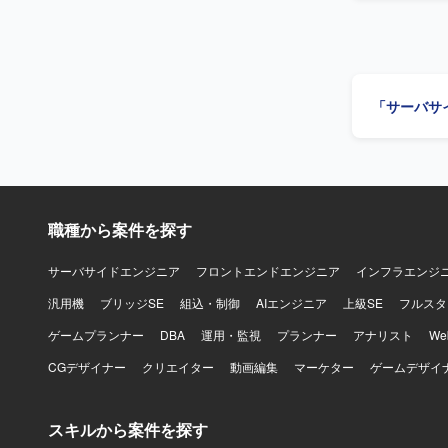
ンバー管理
Compose
ーム開発の
きます。 【求める人物像】 上流工程から運用保守まで幅広い工程に主体的に関わっていただけ
る方を求め
を行える方
「サーバサ
られる方にマッチしたポジシ
ラウド業務
を積むこと
マネジメントスキルの双
WEB業務
職種から案件を探す
サーバサイドエンジニア
フロントエンドエンジニア
インフラエンジ
汎用機
ブリッジSE
組込・制御
AIエンジニア
上級SE
フルスタ
ゲームプランナー
DBA
運用・監視
プランナー
アナリスト
W
CGデザイナー
クリエイター
動画編集
マーケター
ゲームデザイ
スキルから案件を探す