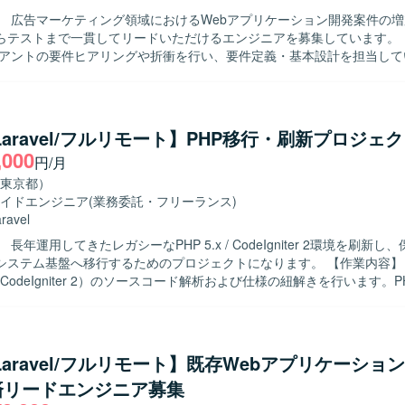
】 広告マーケティング領域におけるWebアプリケーション開発案件の
テストまで一貫してリードいただけるエンジニアを募集しています。 【作業内
イアントの要件ヒアリングや折衝を行い、要件定義・基本設計を担当して
よびJavaScriptを用いたWebアプリケーションの開発・テストを行い
連携し、課題解決や調整業務を進めていただきます。自社ローコード開
導入・カスタマイズ・運用支援を行い、プロジェクト進行に伴うリソー
チェックまでをご担当いただきます。 【求める人物像】 主体的にプロジェ
/Laravel/フルリモート】PHP移行・刷新プロジェ
し、顧客との対話を通じて課題を解決できるリーダーシップのある方を
,000
円/月
術力や自社プラットフォームを主体的に習得・発揮し、メンバー育成に
ンバーと切磋琢磨しながら組織と共に成長していきたい方にマッチする
東京都）
イドエンジニア
(業務委託・フリーランス)
まで幅広い工程を経験できます。クライアントワークを通じてビジネス
ravel
ーコード開発プラットフォームの導入・カスタマイズにも関われるため
長年運用してきたレガシーなPHP 5.x / CodeIgniter 2環境を刷新し
法の習得機会も豊富です。メンバー育成やリソース管理にも関与できる
テム基盤へ移行するためのプロジェクトになります。 【作業内容】 現行システ
アとエンジニアとしての技術力を両立して伸ばしていただけます。 【開発環境】
/ CodeIgniter 2）のソースコード解析および仕様の紐解きを行います。PHP
ravel）、JavaScript、自社ローコード開発プラットフォームを用いたWe
またはリプレイスに向けた移行計画の策定をサポートします。次期フレ
を行います。
を行い、選定されたフレームワークを用いた基盤設計および実装を担当
ドのリファクタリングやE2Eテスト自動化の実装にも取り組んでいただ
物像】 レガシー環境のコード解析やリファクタリングに前向きに取り組
/Laravel/フルリモート】既存Webアプリケーショ
す。チームメンバーと積極的に対話しながら活動し、知識共有やメンバ
済リードエンジニア募集
って伴走いただける方を歓迎いたします。技術的な内容を分かりやすく