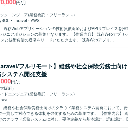
70,000
です。 【ポジションの魅力】 レガシーなPHP環境からモダンな
円/月
.xおよびフレームワークへの移行に主体的に関わることができるため、移行
実装、テスト自動化まで幅広い経験を積むことができます。既存システ
ックエンジニア
(業務委託・フリーランス)
守性や信頼性向上に貢献できるポジションです。 【開発環境】 PHP 5.x /
ySQL
・
Laravel
・
AWS
iter 2 から PHP 8.x への移行を前提とした環境での開発になります。次
】 既存Webアプリケーションの技術負債返済およびAPIリプレイスを推
avelやSymfony等のMVCフレームワークを検討し、E2Eテスト自動化にPla
ジションの募集となります。 【作業内容】 既存Webアプリケーションの
を利用いたします。
レイスと技術負債の返済をリードいただきます。 既存Webアプリ
/CakePHP2、FuelPHP1.8）の仕様解析とAPI化の推進を行っていただき
テクチャやDDDに基づくモデル設計・実装を主導していただきます。 
設計・実装水準の底上げを牽引していただきます。 品質と納期のバラン
サポートしていただきます。 【求める人物像】 技術的な意思決定を主体
/Laravel/フルリモート】総務や社会保険労務士向
がら、チーム全体の設計力や開発力の底上げにコミットできる方を求め
務システム開発支援
ードと向き合いながら、段階的な改善やAPI化を粘り強く推進できる方
,000
Dやクリーンアーキテクチャの思想を言語化し、チームメンバーに教育・
円/月
アプリケーションの技術負債返済と
大阪府）
レイスを通じて、アーキテクチャ設計から実装まで広い裁量を持って関わ
イドエンジニア
(業務委託・フリーランス)
DDやクリーンアーキテクチャを実践しながら、チームの技術力向上や開
ravel
ポジションです。 【開発環境】 開発言語はPHP8系を使用します。
】 総務や社会保険労務士向けのクラウド業務システム開発において、要
クはLaravel11系を使用します。 既存Webアプリケーションは
貫して対応できる体制を強化するための募集です。 【作業内容】 総務や社会保
CakePHP2、FuelPHP1.8）で構築されています。 データベースはMySQ
けのクラウド業務システムに対し、要件定義から基本設計、詳細設計、
ンフラはAWSおよびDockerを利用します。 バージョン管理はGitおよびG
守まで一連の工程をご担当いただきます。担当案件におけるスケジュー
I/CDはGitHub Actionsを使用します。 ローカル開発環境はDockerおよび