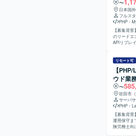
1,1
説明・提案できる方が望ましい
〜
PHP 8
日本国外
基盤設計、
フルスタ
刷新を通じて、保
PHP
・
M
CodeIgn
【募集背景
クとしてLar
のリードエンジニアポ
等のツール
APIリプ
（PHP5.6
ーンアーキ
定を担い、
リモート可
たプロジェクト推進を
【PHP
的に行いな
ウド業
レガシーコ
585
す。 DD
〜
が望ましいです。 【ポジションの魅力】 レガシーなWeb
吹田市（
APIリプ
サーバサ
ます。 D
PHP
・
La
善に直接影響を与えられる
【募集背景
フレームワー
運用保守まで一
PHP5.6（
険労務士向
します。 イ
ト、運用保
用します。 C