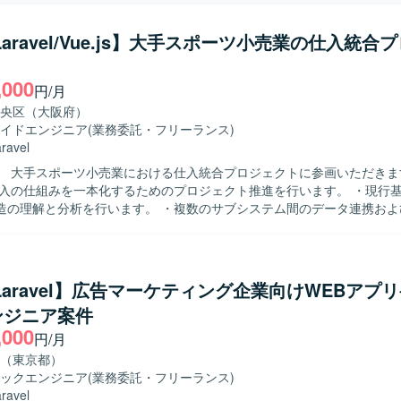
/Laravel/Vue.js】大手スポーツ小売業の仕入統合
,000
円/月
央区（大阪府）
イドエンジニア
(業務委託・フリーランス)
ravel
 大手スポーツ小売業における仕入統合プロジェクトに参画いただきます。 
仕入の仕組みを一本化するためのプロジェクト推進を行います。 ・現行
造の理解と分析を行います。 ・複数のサブシステム間のデータ連携およ
ます。 ・仕入データの統合作業を実施します。 【求める人物像】 ・基幹シス
サブシステムの構造理解に主体的に取り組める方を求めています。 ・デ
り強く業務を遂行できる方を求めています。 【ポジションの魅力】 ・大規模
入業務全体を俯瞰しながら統合プロジェクトに携わることができます。 
/Laravel】広告マーケティング企業向けWEBアプ
統合の経験を積むことができます。 【開発環境】 ・PHP（Laravel） ・
ンジニア案件
,000
円/月
（東京都）
ックエンジニア
(業務委託・フリーランス)
ravel