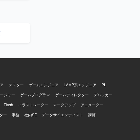
だきます。チ
んでいただ
ンバー管理
業務を進め
覧
貫した経験
技術スキルと
ア
テスター
ゲームエンジニア
LAMP系エンジニア
PL
ージャー
ゲームプログラマ
ゲームディレクター
デバッカー
Flash
イラストレーター
マークアップ
アニメーター
ター
事務
社内SE
データサイエンティスト
講師