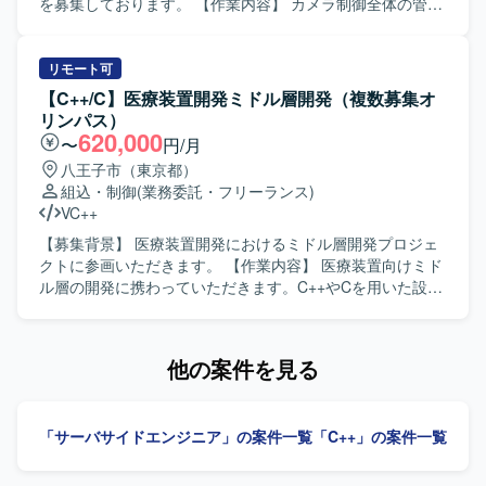
を募集しております。 【作業内容】 カメラ制御全体の管
理、動画および静止画シーケンス制御、画像データフロー
の制御を行っていただきます。各機能（イメージャー、レ
ンズ制御、露出制御、認識など）と密に連携し、1フレーム
リモート可
の画像データを整えていくための信号整理をマイクロ秒単
【C++/C】医療装置開発ミドル層開発（複数募集オ
位で実施いたします。完全な新規開発ではなく、既存のベ
リンパス）
ースソフトに対して機能追加や修正を行っていただきま
620,000
〜
円/月
す。基本設計、詳細設計、プログラミング、結合テスト、
八王子市（東京都）
総合テストまで一貫してご対応いただきます。 【求める人
組込・制御
(業務委託・フリーランス)
物像】 能動的に作業を進めることができ、長期的に継続し
VC++
て取り組んでいただける方を求めております。日本語で技
術的なコミュニケーションが円滑に行え、仕様書を正確に
【募集背景】 医療装置開発におけるミドル層開発プロジェ
理解できる方を歓迎いたします。 【ポジションの魅力】 カ
クトに参画いただきます。 【作業内容】 医療装置向けミド
メラ制御におけるコアとなるミドルウェア開発に携わるこ
ル層の開発に携わっていただきます。C++やCを用いた設計
とができ、イメージャーやレンズ制御など複数の機能と連
および実装、結合試験までの一連の開発工程を担当してい
携しながら高精度な画像処理制御を経験することができま
ただきます。作業内容の把握や検討、関係者との調整を行
す。長期的なプロジェクトの中で、組込C++開発スキルやリ
いながら、開発を実施・推進していただきます。UMLを用
他の案件を見る
アルタイム制御に関する知見を深めていただけます。 【開
いた設計やドキュメント作成にも取り組んでいただきま
発環境】 OSはLinux環境となり、組込C++を用いたカメラ
す。 【求める人物像】 コミュニケーションスキルが高く、
制御ミドルウェアの開発を行います。
周囲と連携しながら主体的に作業内容を把握し、検討や調
「サーバサイドエンジニア」の案件一覧
「C++」の案件一覧
整を行いつつ推進していける方を求めています。オブジェ
クト指向を理解し、設計意図を踏まえて開発を進められる
方が望ましいです。 【ポジションの魅力】 医療装置開発と