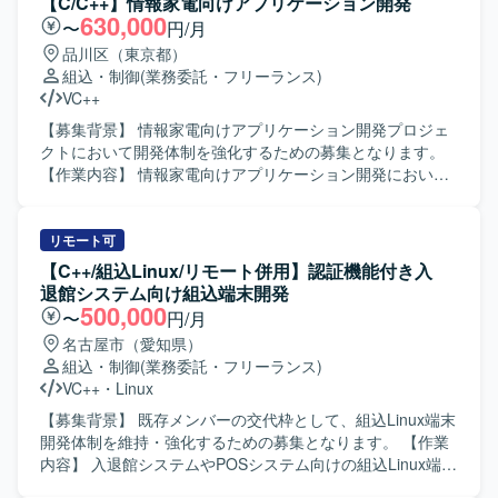
【C/C++】情報家電向けアプリケーション開発
630,000
〜
円/月
品川区（東京都）
組込・制御
(業務委託・フリーランス)
VC++
【募集背景】 情報家電向けアプリケーション開発プロジェ
クトにおいて開発体制を強化するための募集となります。
【作業内容】 情報家電向けアプリケーション開発におい
て、詳細設計から開発、単体・結合・総合テストまで一連
の工程をご担当いただきます。発生したバグの解析および
修正も行っていただきます。 【求める人物像】 コミュニケ
リモート可
ーションを取りながら協調して作業を進められる方を求め
【C++/組込Linux/リモート併用】認証機能付き入
ております。自ら課題を見つけ主体的に行動しながら品質
退館システム向け組込端末開発
向上に取り組んでいただける方が望ましいです。 【ポジシ
500,000
〜
円/月
ョンの魅力】 情報家電向けのプロダクト開発に携わること
名古屋市（愛知県）
で、ユーザーに近い領域での開発経験を積むことができま
組込・制御
(業務委託・フリーランス)
す。C/C++を用いた開発スキルに加え、リアルタイム通信や
VC++
・
Linux
Audio処理などの知識を身に付ける機会があります。 【開発
環境】 C/C++、Visual Studio、GitHub（Git）などを用いた
【募集背景】 既存メンバーの交代枠として、組込Linux端末
開発環境となります。
開発体制を維持・強化するための募集となります。 【作業
内容】 入退館システムやPOSシステム向けの組込Linux端末
において、カード認証・顔認証などの認証機能を中心とし