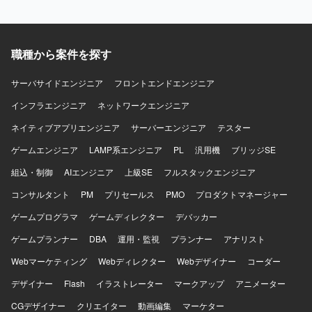
いう社会的意義の高いプロジェクトにおいて、ミドル層開
発の上流から試験まで一貫して携わることができます。
C++による開発経験やUML設計、GoogleTestやAstahなどの
職種から案件を探す
ツール利用経験を活かしながら、長期的にスキルアップで
きる環境です。 【開発環境】 開発環境はWindows、実機環
境はμITRONとなります。主な使用言語はC++およびCで
サーバサイドエンジニア
フロントエンドエンジニア
す。UMLドキュメント作成ツールとしてAstahを利用する場
インフラエンジニア
ネットワークエンジニア
合があります。
ネイティブアプリエンジニア
サーバーエンジニア
テスター
ゲームエンジニア
LAMP系エンジニア
PL
汎用機
ブリッジSE
組込・制御
AIエンジニア
上級SE
フルスタックエンジニア
コンサルタント
PM
プリセールス
PMO
プロダクトマネージャー
ゲームプログラマ
ゲームディレクター
デバッカー
ゲームプランナー
DBA
運用・監視
プランナー
アナリスト
Webマーケティング
Webディレクター
Webデザイナー
コーダー
デザイナー
Flash
イラストレーター
マークアップ
アニメーター
CGデザイナー
クリエイター
動画編集
マーケター