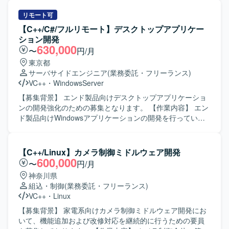
た機能開発を担当していただきます。基本設計からテス
ト・評価まで一連の工程を実施していただきます。 【求め
リモート可
る人物像】 組込開発における基本設計からテストまでを主
【C++/C#/フルリモート】デスクトップアプリケー
体的に担える方を求めています。認証機能など新しい技術
ション開発
要素にも前向きに取り組み、周囲と協調しながら開発を進
630,000
〜
円/月
めていただける方が望ましいです。 【ポジションの魅力】
東京都
入退館やPOSなど実利用シーンに近い組込端末の開発に携
サーバサイドエンジニア
(業務委託・フリーランス)
わることができ、認証技術や組込Linuxに関する知見を深め
VC++
・
WindowsServer
ることができます。基本設計から評価まで幅広い工程に関
わることで、上流から下流まで一貫した経験を積むことが
【募集背景】 エンド製品向けデスクトップアプリケーショ
できます。 【開発環境】 組込Linux環境上でC++を用いた開
ンの開発強化のための募集となります。 【作業内容】 エン
発を行います。認証機能としてカード認証・顔認証などの
ド製品向けWindowsアプリケーションの開発を行っていた
機能を実装・評価していただきます。
だきます。 具体的には、エンド製品の実現可能性調査を行
い、要件定義、外部設計からテストまでの一連の開発工程
を担当していただきます。 【求める人物像】 仕様や要件を
【C++/Linux】カメラ制御ミドルウェア開発
踏まえて主体的に設計・実装・テストまで推進していただ
600,000
〜
円/月
ける方を求めております。 【ポジションの魅力】 要件定義
神奈川県
からテストまで、上流から下流まで一貫して携わることが
組込・制御
(業務委託・フリーランス)
でき、デスクトップアプリケーション開発の経験を幅広く
VC++
・
Linux
積むことができます。 【開発環境】 Windows環境でC++お
よびC#を用いたデスクトップアプリケーション開発となり
【募集背景】 家電系向けカメラ制御ミドルウェア開発にお
ます。WPFを用いた画面開発も行っていただきます。
いて、機能追加および改修対応を継続的に行うための要員