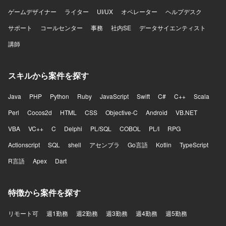
ゲームデザイナー
ライター
UI/UX
オペレーター
ヘルプデスク
サポート
コールセンター
事務
社内SE
データサイエンティスト
講師
スキルから案件を探す
Java
PHP
Python
Ruby
JavaScript
Swift
C#
C++
Scala
Perl
Cocos2d
HTML
CSS
Objective-C
Android
VB.NET
VBA
VC++
C
Delphi
PL/SQL
COBOL
PL/I
RPG
Actionscript
SQL
shell
アセンブラ
Go言語
Kotlin
TypeScript
R言語
Apex
Dart
特徴から案件を探す
リモート可
週1勤務
週2勤務
週3勤務
週4勤務
週5勤務