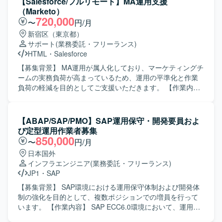
【Salesforce/フルリモート】MA運用支援
います。 AWSを活用したクラウド基盤およびプライベート
監視およびWebhook連携設定、環境別運用ルール整理
（Marketo）
クラウド基盤上でのサーバ運用を行います。
（DEV／DR／本番）、環境構築・テスト・運用設計・運用
720,000
〜
円/月
ツール開発支援などをお任せいたします。 JP1-AJS担当の
新宿区（東京都）
方には、Service起動停止・運転再開、系切替・LB片寄せ、
サポート
(業務委託・フリーランス)
リグレッション試験やハッシュ比較によるマスタ正常性確
HTML
・
Salesforce
認、処理時間推移・Java-GC推移・JOB実行時短時間性能
推移の確認、ログローテや性能情報収集の実行処理、バッ
【募集背景】 MA運用が属人化しており、マーケティングチ
クアップなどをお任せいたします。 【求める人物像】 顧客
ームの実務負荷が高まっているため、運用の平準化と作業
と直接コミュニケーションを取りながら、要件確認や課題
負荷の軽減を目的としてご支援いただきます。 【作業内
整理を主体的に進められる方を求めております。自走して
容】 提供されたコンテンツをもとに、Marketoを中心とし
業務を推進し、周囲と連携しながら改善提案や運用高度化
たMAツールでの実装から運用までをご担当いただきます。
に取り組んでいただける方が望ましいです。 【ポジション
具体的には、メール配信の設定、キャンペーンの設計およ
【ABAP/SAP/PMO】SAP運用保守・開発要員およ
の魅力】 高セキュリティ環境における基盤再構築および運
び設定、リスト操作、プログラムやトークンの実装・調整
び定型運用作業者募集
用移管の上流から携わることができ、JP1およびIaCを活用
など、各種マーケティング施策の実務オペレーションを行
850,000
〜
円/月
した運用設計・構築の経験を深めることができます。顧客
っていただきます。 【求める人物像】 MA運用におけるル
日本国外
との直接コミュニケーションを通じて、要件定義や課題解
ールやテンプレートを正確に守りながら作業を進められる
インフラエンジニア
(業務委託・フリーランス)
決のスキルも伸ばせるポジションです。 【開発環境】
方を求めています。細かな確認作業やテスト・チェック対
JP1
・
SAP
Talend を用いたマスタデータ連携基盤、高セキュリティ環
応を丁寧に行い、安定した品質で運用を継続できる方が望
境（SDPF）上でのAnsibleによるIaCベースの基盤構築、お
ましいです。 【ポジションの魅力】 MA運用の実務を通じ
【募集背景】 SAP環境における運用保守体制および開発体
よびJP1-IM／JP1-AJSによる監視・ジョブ管理を利用いた
て、マーケティングオートメーション領域の知見を深める
制の強化を目的として、複数ポジションでの増員を行って
します。
ことができます。属人化している運用の平準化に関わるこ
います。 【作業内容】 SAP ECC6.0環境において、運用保
とで、運用設計や改善提案にも携わる機会があり、マーケ
守業務全般およびABAP開発業務を担当していただきます。