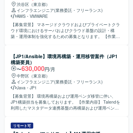
渋谷区（東京都）
インフラエンジニア
(業務委託・フリーランス)
AWS
・
VMWARE
【募集背景】 マネージドクラウドおよびプライベートクラ
ウド環境におけるサーバおよびクラウド基盤の設計・構
築・運用体制を強化するための募集となります。 【作業内
容】 RHEL／Windows Server環境の設計・構築・運用をご
担当いただきます。 OSSミドルウェアの運用対応を行って
いただきます。 ロードバランサーやベアメタルサーバ、ス
【JP1/Ansible】環境再構築・運用移管案件（JP1
トレージの対応を行っていただきます。 プライベートクラ
構築要員）
ウドおよびパブリッククラウド基盤の運用をご担当いただ
630,000
〜
円/月
きます。 AWS基盤の設計・構築・運用対応を行っていただ
中野区（東京都）
きます。 【求める人物像】 インフラ基盤を一人称で対応で
インフラエンジニア
(業務委託・フリーランス)
きるサーバエンジニアとして主体的に業務を遂行できる方
Java
・
JP1
を求めております。 チームメンバーと連携しながら安定し
た基盤運用に取り組める方を求めております。 【ポジショ
【募集背景】 環境再構築および運用ベンダ移管に伴い、
ンの魅力】 マネージドクラウドおよびプライベートクラウ
JP1構築担当を募集しております。 【作業内容】 Talendを
ドなど、多様なインフラ基盤の設計・構築・運用に関わる
利用したマスタデータ連携基盤の再構築および運用ベンダ
ことができる環境です。 AWSをはじめとしたクラウド基盤
移管に向けた作業をご担当いただきます。高セキュリティ
やロードバランサー、ストレージなど幅広い技術領域で経
環境上で、AnsibleによるIaCベースの基盤構築・運用を行い
験を積むことができます。 【開発環境】 RHEL／Windows
ます。 JP1-IM担当の方には、JP1-IMによる監視設計・構
リモート可
Serverを中心としたサーバ環境での設計・構築・運用を行
築、REST／Ping／プロセス／リソース監視設定、イベント