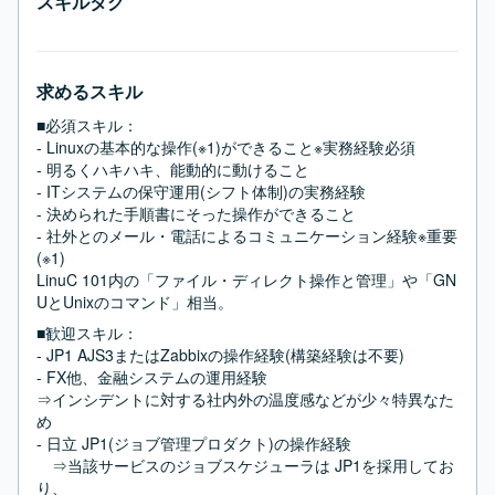
スキルタグ
求めるスキル
■必須スキル：
- Linuxの基本的な操作(※1)ができること※実務経験必須

- 明るくハキハキ、能動的に動けること

- ITシステムの保守運用(シフト体制)の実務経験

- 決められた手順書にそった操作ができること

- 社外とのメール・電話によるコミュニケーション経験※重要

(※1)

LinuC 101内の「ファイル・ディレクト操作と管理」や「GN
UとUnixのコマンド」相当。
■歓迎スキル：
- JP1 AJS3またはZabbixの操作経験(構築経験は不要)

- FX他、金融システムの運用経験

⇒インシデントに対する社内外の温度感などが少々特異なた
め

- 日立 JP1(ジョブ管理プロダクト)の操作経験

　⇒当該サービスのジョブスケジューラは JP1を採用してお
り、
