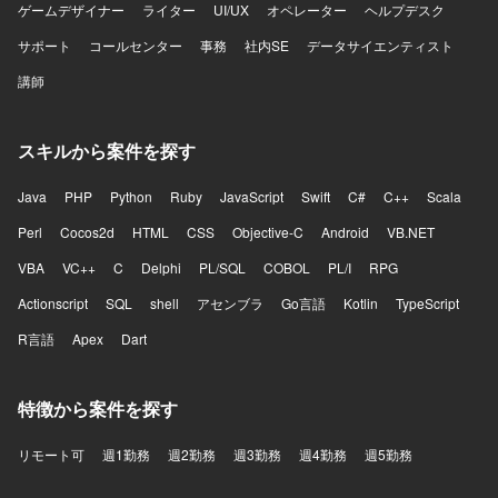
ゲームデザイナー
ライター
UI/UX
オペレーター
ヘルプデスク
サポート
コールセンター
事務
社内SE
データサイエンティスト
講師
スキルから案件を探す
Java
PHP
Python
Ruby
JavaScript
Swift
C#
C++
Scala
Perl
Cocos2d
HTML
CSS
Objective-C
Android
VB.NET
VBA
VC++
C
Delphi
PL/SQL
COBOL
PL/I
RPG
Actionscript
SQL
shell
アセンブラ
Go言語
Kotlin
TypeScript
R言語
Apex
Dart
特徴から案件を探す
リモート可
週1勤務
週2勤務
週3勤務
週4勤務
週5勤務