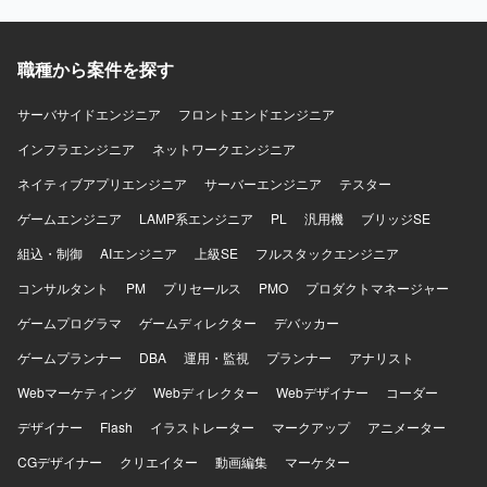
ます。 【求める人物像】 アプリケーションアーキテクチャ
に強い関心を持ち、技術選定や設計に主体的に取り組んで
いただける方を求めています。 数理最適化や制約の強い問
職種から案件を探す
題領域に興味を持ち、ドメイン理解を深めながら継続的に
改善していただける方を歓迎します。 【ポジションの魅
力】 シフト管理・労務領域における数理最適化エンジンを
サーバサイドエンジニア
フロントエンドエンジニア
一から設計し、アーキテクチャと実装に専念していただけ
インフラエンジニア
ネットワークエンジニア
るポジションです。 既存プロダクトのフルリプレイスに関
わりながら、技術選定やドメインモデル設計など上流から
ネイティブアプリエンジニア
サーバーエンジニア
テスター
コア部分の構築まで幅広く関与していただけます。 【開発
ゲームエンジニア
環境】 バックエンドはScala（現行 Scala 2 / Play / Slick /
LAMP系エンジニア
PL
汎用機
ブリッジSE
Cats、リプレイス後は Scala 3 を予定）を使用していま
組込・制御
AIエンジニア
上級SE
フルスタックエンジニア
す。 フロントエンドはTypeScriptとAngularまたは
Svelte（選定中）を想定しています。 インフラは
コンサルタント
PM
プリセールス
PMO
プロダクトマネージャー
Terraform、Docker、AWS、Google Cloudなどを利用して
ゲームプログラマ
ゲームディレクター
デバッカー
います。 AI駆動開発としてClaude Code Maxを活用してい
ます。
ゲームプランナー
DBA
運用・監視
プランナー
アナリスト
Webマーケティング
Webディレクター
Webデザイナー
コーダー
デザイナー
Flash
イラストレーター
マークアップ
アニメーター
CGデザイナー
クリエイター
動画編集
マーケター