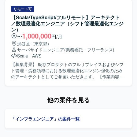
ティングチームの中核メンバーとしてご活躍いただけま
具体的には、各種モジュールに対する問合せ対応、障害調
す。 【開発環境】 MAツールとしてMarketoを中心に、
査・原因分析・改修対応、ならびにカスタマイズ・追加開
リモート可
HTML/CSSで構成されたLPやフォームを取り扱う環境とな
発を行います。また、JP1を用いたジョブの操作やジョブネ
【Scala/TypeScript/フルリモート】アーキテクト
ります。
ットの設定・変更・改修も実施していただきます。 あわせ
／数理最適化エンジニア（シフト管理最適化エンジ
て、マスタ登録や移送作業などのSAP定型運用作業、要員
ン）
アサインやリリース手続き、月次書類作成などのPMO的な
1,000,000
〜
円/月
定型運用作業もご担当いただきます。 【求める人物像】 担
渋谷区（東京都）
当領域において自走して調査・障害対応ができる方を求め
サーバサイドエンジニア
(業務委託・フリーランス)
ています。複数のチームや関係者と連携しながら業務を進
Scala
・
AWS
められるコミュニケーション力をお持ちで、手順に沿った
定型業務と、状況に応じた柔軟な対応の双方に取り組んで
【募集背景】 既存プロダクトのフルリプレイスおよびシフ
いただける方が望ましいです。 【ポジションの魅力】 SAP
ト管理・労務領域における数理最適化エンジン強化のため
ECC6.0の運用保守からABAP開発、JP1を用いたジョブ管理
のアーキテクトとしてご参画いただきます。 【作業内容】
まで、幅広い領域を一貫して経験できるポジションです。
シフト管理・労務領域における数理最適化エンジンのアー
SD／MM／PP／COなど複数モジュールに関わることで、業
キテクチャ設計と実装（制約の定式化、目的関数設計、解
務プロセス理解と技術スキルの双方を高めることができま
法選定を含む）を行っていただきます。 CTOと協働し、技
他の案件を見る
す。また、運用・開発・PMO業務が並行する環境のため、
術選定や言語選定、アーキテクチャ設計を策定していただ
キャリアの選択肢を広げる経験を積むことができます。
きます。 法改正や業界差分に耐えるドメインモデル設計
【開発環境】 SAP ECC6.0を中心とした環境で、ABAPによ
（変更に強い構造の実現）を行っていただきます。 最適化
「インフラエンジニア」の案件一覧
る開発およびJP1を用いたジョブ管理を行います。Office製
ロジックとアプリケーションの責務分離を行い、拡張しや
品を活用しながら、月次書類作成や各種管理業務も実施し
すいコアの構築を行っていただきます。 既存プロダクトの
ていただきます。
フルリプレイスにおける技術的意思決定を担っていただき