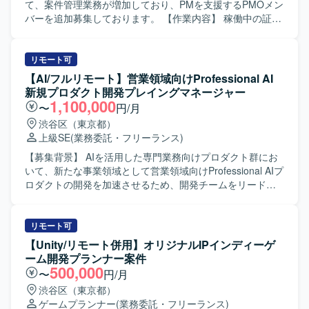
て、案件管理業務が増加しており、PMを支援するPMOメン
バーを追加募集しております。 【作業内容】 稼働中の証券
取引システム開発プロジェクトにおけるPMの案件管理業務
サポートを行っていただきます。 各種プロジェクト管理ド
キュメントの作成・更新、内部定例会議の準備、会議日程
リモート可
調整および運営、議事録作成を担当していただきます。 ま
【AI/フルリモート】営業領域向けProfessional AI
た、Redmine等を用いたチケット起票・進捗管理、不具合
新規プロダクト開発プレイングマネージャー
集計、課題やQAの追い回し、Salesforceへの入力作業など
1,100,000
〜
円/月
もご対応いただきます。 【求める人物像】 自ら課題を見つ
渋谷区（東京都）
けて主体的に動ける方を求めております。 コミュニケーシ
上級SE
(業務委託・フリーランス)
ョンを取りながら関係者と円滑に連携し、ドキュメント作
成や進捗管理を丁寧かつ正確に進められる方が望ましいで
【募集背景】 AIを活用した専門業務向けプロダクト群にお
す。 【ポジションの魅力】 大規模な証券取引システム開発
いて、新たな事業領域として営業領域向けProfessional AIプ
プロジェクトに参画し、PMの近くでプロジェクト管理業務
ロダクトの開発を加速させるため、開発チームをリードで
全般に携わることができます。 金融システム開発の現場で
きるプレイングマネージャーを募集しています。 【作業内
ノウハウを蓄積しながら、PMOとしてのスキルを幅広く習
容】 AIコーディングエージェントを自ら活用しながら、設
得・強化できる環境です。 【開発環境】 証券取引システム
計・実装・レビュー・障害対応までを担当し、開発チーム
リモート可
開発プロジェクトにおける各種管理ツールおよびドキュメ
をリードしていただきます。 プロダクトマネージャーやUX
【Unity/リモート併用】オリジナルIPインディーゲ
ント作成ツールを使用いたします。
デザイナー、各分野のテックリードと協議しながら、プロ
ーム開発プランナー案件
ダクト開発の方向性と実現可能性を検討していただきま
500,000
〜
円/月
す。 現場の技術課題に対してエンジニアと議論し、課題解
渋谷区（東京都）
決を促進していただきます。 機能開発・負債解消・技術投
ゲームプランナー
(業務委託・フリーランス)
資のバランスを考慮した開発ロードマップを策定し、その