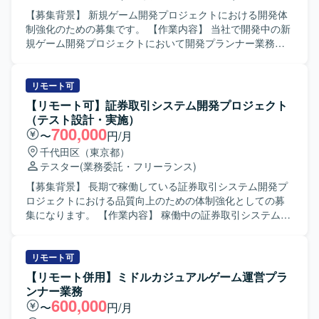
実現をリードしていただきます。 AI駆動開発を前提とした
【募集背景】 新規ゲーム開発プロジェクトにおける開発体
チーム運営を行い、メンバーが開発に集中できる環境を整
制強化のための募集です。 【作業内容】 当社で開発中の新
備していただきます。 開発チームの機能デリバリーの責任
規ゲーム開発プロジェクトにおいて開発プランナー業務を
者として、チーム全体のアウトプット品質と速度に責任を
ご担当いただきます。ゲーム企画策定や仕様書作成、クリ
持っていただきます。 【求める人物像】 AI駆動開発への高
エイターとの連携、ストア対応等を行っていただきます。
い関心と適応力があり、新しい開発スタイルを自ら推進し
小規模なチームでの開発となり、将来的に他セクションや
リモート可
ていただける方を求めています。 ドメイン知識とAI技術を
新規タイトルを含めた他プロジェクトへの異動や、マネジ
【リモート可】証券取引システム開発プロジェクト
組み合わせて価値あるプロダクトを創出することに意欲的
メントへのミッション変更なども可能です。 【求める人物
（テスト設計・実施）
で、関係者と協働しながら主体的に課題解決を進めていた
像】 インディーゲームやアドベンチャーゲームへの強い興
700,000
〜
円/月
だける方が望ましいです。 【ポジションの魅力】 新規プロ
味や知見をお持ちで、主体的に課題を発見し解決しながら
千代田区（東京都）
ダクトの立ち上げ初期フェーズから参画し、プロダクトコ
業務を推進いただける方を求めています。チームでのもの
テスター
(業務委託・フリーランス)
ンセプトの具体化や根幹機能の設計・実装に大きな裁量を
づくりを楽しみ、少数精鋭な環境で職能にこだわらず幅広
持って関われます。 AIの精度向上やカバー範囲拡大、外部
い業務に携わることにやりがいを感じていただける方を歓
【募集背景】 長期で稼働している証券取引システム開発プ
サービスとの連携強化といった重要テーマに主導的に取り
迎いたします。 【ポジションの魅力】 オリジナルIPや有力
ロジェクトにおける品質向上のための体制強化としての募
組み、AIが業務を遂行する世界観の実現に直結する開発経
IPによる大規模ゲーム開発からインディーゲーム開発ま
集になります。 【作業内容】 稼働中の証券取引システム開
験を積むことができます。 【開発環境】 詳細な技術スタッ
で、多様なプロジェクトに企画初期段階から運用・海外展
発プロジェクトにおいて、テスト設計からテスト打鍵まで
クや使用ツールは専用ドキュメントに整理されており、
開まで一気通貫で関わることができます。IPの価値最大化
一連のテスト業務を担当していただきます。金融システム
Webサービス開発に適したモダンな環境が整備されていま
を目指したものづくりを経験でき、国内最大級の開発体制
特有の業務仕様を理解しながら、テスト観点の洗い出しや
リモート可
す。AIコーディングエージェントを前提にした開発プロセ
と高度な運用ノウハウを生かした長期的なヒットタイトル
テストケース作成、実施および結果の整理・報告を行って
【リモート併用】ミドルカジュアルゲーム運営プラ
スや評価基盤なども順次整備されています。
創出に携わることができます。自律的に価値創出を行うカ
いただきます。 【求める人物像】 指示待ちにならず能動的
ンナー業務
ルチャーの中で、大きな裁量を持って挑戦できる環境で
に動ける方を求めています。コミュニケーション力があ
600,000
〜
円/月
す。 【開発環境】 ゲーム開発に最適な機材を含む環境が整
り、チームメンバーや関係者と円滑に連携できる方、素直