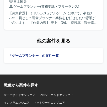
日本国外
備されており、ご希望に応じて必要な機材や勉強会参加、
な人柄で周囲と協調しながら業務を進められる方を歓迎い
ゲームプランナー
(業務委託・フリーランス)
R&D等の技術投資が行われます。快適なオフィス環境やリ
たします。 【ポジションの魅力】 証券・FXなど金融分野の
ラクゼーションスペースなども備えた開発環境となってお
業務知識や、大規模金融システムのテスト経験を深めてい
【募集背景】 ミドルカジュアルゲームにおいて、参画チー
ります。
ただける環境です。長期的な参画が見込まれるため、ドメ
ムの一員として運営プランナー業務をお任せしたい背景が
イン知見を蓄積しながら、テスト設計スキルや品質向上の
ございます。 【作業内容】 売上、DAU、継続率、課金率な
ための提案力を高めていくことができます。 【開発環境】
ど各種KPIの分析を行います。また、施策実施後の効果検証
証券取引システム開発プロジェクトにおけるテストフェー
および課題の整理・改善提案を行います。分析結果に基づ
ズの環境での作業となります。
く運営施策や改善案の企画立案を担当します。週次・月次
他の案件を見る
の売上予測および着地見込み資料を作成します。クライア
ント向けレポートおよび提案資料の作成を行います。クラ
イアントとの折衝、要件整理・調整を行い、一連の運営業
「ゲームプランナー」の案件一覧
務を主体的に推進していただきます。 【求める人物像】 ク
ライアントの要望を整理し提案・説明できる方を求めてい
ます。社内外の関係者と円滑にコミュニケーションをとれ
る方を歓迎いたします。能動的に動き、数値を基に課題を
特定し、改善案を立案できる方を求めています。 【ポジシ
ョンの魅力】 ミドルカジュアルゲームの運営において、KPI
職種から案件を探す
分析から施策立案、クライアントへの提案まで一連のプロ
セスに主体的に関わることができます。データドリブンな
運営に携わりながら、運営ディレクターやリードプランナ
サーバサイドエンジニア
フロントエンドエンジニア
ーとしてのキャリア形成にもつなげていただけます。 【開
インフラエンジニア
ネットワークエンジニア
発環境】 ミドルカジュアルゲームの運営プロジェクトにお