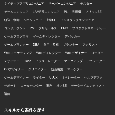
いて、各種KPIデータを活用した分析および資料作成を行う
ネイティブアプリエンジニア
サーバーエンジニア
テスター
環境で業務を進めていただきます。
ゲームエンジニア
LAMP系エンジニア
PL
汎用機
ブリッジSE
組込・制御
AIエンジニア
上級SE
フルスタックエンジニア
コンサルタント
PM
プリセールス
PMO
プロダクトマネージャー
ゲームプログラマ
ゲームディレクター
デバッカー
ゲームプランナー
DBA
運用・監視
プランナー
アナリスト
Webマーケティング
Webディレクター
Webデザイナー
コーダー
デザイナー
Flash
イラストレーター
マークアップ
アニメーター
CGデザイナー
クリエイター
動画編集
マーケター
ゲームデザイナー
ライター
UI/UX
オペレーター
ヘルプデスク
サポート
コールセンター
事務
社内SE
データサイエンティスト
講師
スキルから案件を探す