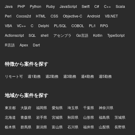
Java
PHP
Python
Ruby
JavaScript
Swift
C#
C++
Scala
Perl
Cocos2d
HTML
CSS
Objective-C
Android
VB.NET
VBA
VC++
C
Delphi
PL/SQL
COBOL
PL/I
RPG
Actionscript
SQL
shell
アセンブラ
Go言語
Kotlin
TypeScript
R言語
Apex
Dart
特徴から案件を探す
リモート可
週1勤務
週2勤務
週3勤務
週4勤務
週5勤務
地域から案件を探す
東京都
大阪府
福岡県
愛知県
埼玉県
千葉県
神奈川県
北海道
青森県
岩手県
宮城県
秋田県
山形県
福島県
茨城県
栃木県
群馬県
新潟県
富山県
石川県
福井県
山梨県
長野県