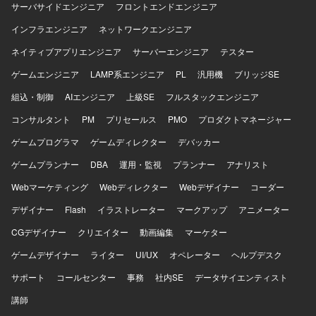
から関わることができ、Intuneを中心としたPC管理や
サーバサイドエンジニア
フロントエンドエンジニア
Microsoft Defender for Endpoint、Microsoft Purviewなどの
インフラエンジニア
ネットワークエンジニア
セキュリティサービスの実装経験を一貫して積むことがで
きます。親会社環境を踏襲しつつも、新会社向けに最適化
ネイティブアプリエンジニア
サーバーエンジニア
テスター
された環境構築に携わることで、設計力や構築力を高めて
ゲームエンジニア
いただけます。 【開発環境】 Microsoft 365, Microsoft
LAMP系エンジニア
PL
汎用機
ブリッジSE
Intune, Microsoft Defender for Endpoint, Microsoft Purview
組込・制御
AIエンジニア
上級SE
フルスタックエンジニア
コンサルタント
PM
プリセールス
PMO
プロダクトマネージャー
ゲームプログラマ
ゲームディレクター
デバッカー
ゲームプランナー
DBA
運用・監視
プランナー
アナリスト
Webマーケティング
Webディレクター
Webデザイナー
コーダー
デザイナー
Flash
イラストレーター
マークアップ
アニメーター
CGデザイナー
クリエイター
動画編集
マーケター
ゲームデザイナー
ライター
UI/UX
オペレーター
ヘルプデスク
サポート
コールセンター
事務
社内SE
データサイエンティスト
講師