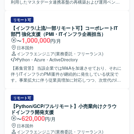
利用したマスタデータ連携基盤の再構築および運用ベンダ
移管に向けた作業をご担当いただきます。高セキュリティ
環境上で、AnsibleによるIaCベースの基盤構築・運用を行い
ます。 JP1-IM担当の方には、JP1-IMによる監視設計・構
リモート可
築、REST／Ping／プロセス／リソース監視設定、イベント
【インフラ/上流/一部リモート可】コーポレートIT
監視およびWebhook連携設定、環境別運用ルール整理
部門 強化支援（PMI・ITインフラ企画担当）
（DEV／DR／本番）、環境構築・テスト・運用設計・運用
1,000,000
〜
円/月
ツール開発支援などをお任せいたします。 JP1-AJS担当の
日本国外
方には、Service起動停止・運転再開、系切替・LB片寄せ、
インフラエンジニア
(業務委託・フリーランス)
リグレッション試験やハッシュ比較によるマスタ正常性確
Python
・
Azure
・
ActiveDirectory
認、処理時間推移・Java-GC推移・JOB実行時短時間性能
推移の確認、ログローテや性能情報収集の実行処理、バッ
【募集背景】 当該企業ではM&Aを加速させており、それに
クアップなどをお任せいたします。 【求める人物像】 顧客
伴うITインフラのPMI案件が継続的に発生している状況で
と直接コミュニケーションを取りながら、要件確認や課題
す。事業拡大に伴う従業員増加に対応しつつ、次世代のIT
整理を主体的に進められる方を求めております。自走して
構想や新規技術の検証といった戦略的な取り組みを推進す
業務を推進し、周囲と連携しながら改善提案や運用高度化
るため、ITサービスグループの体制強化を図っておりま
に取り組んでいただける方が望ましいです。 【ポジション
す。変動する業務量へ柔軟に対応し、PMI案件の推進力を高
リモート可
の魅力】 高セキュリティ環境における基盤再構築および運
めるために経験豊富な方に即戦力としてご活躍いただきた
【Python/GCP/フルリモート】小売業向けクラウ
用移管の上流から携わることができ、JP1およびIaCを活用
く、本案件を募集いたします。 【作業内容】 M&A成立後の
ドインフラ開発支援
した運用設計・構築の経験を深めることができます。顧客
PMI案件発生時に、プロジェクトリーダーとしてITインフラ
620,000
〜
円/月
との直接コミュニケーションを通じて、要件定義や課題解
統合プロジェクトの中心的な役割を担っていただきます。
日本国外
決のスキルも伸ばせるポジションです。 【開発環境】
PMIの規模によっては外部パートナーとチームを編成し、統
インフラエンジニア
(業務委託・フリーランス)
Talend を用いたマスタデータ連携基盤、高セキュリティ環
合作業の計画策定や推進、関係者調整を行っていただきま