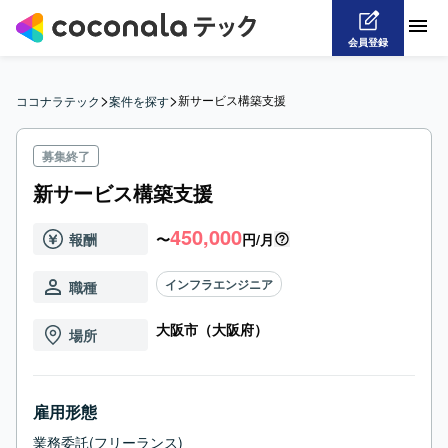
会員登録
>
>
新サービス構築支援
ココナラテック
案件を探す
募集終了
新サービス構築支援
450,000
報酬
〜
円/月
インフラエンジニア
職種
大阪市（大阪府）
場所
雇用形態
業務委託(フリーランス)