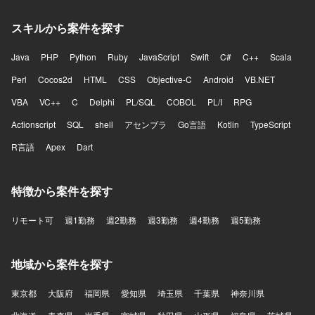
スキルから案件を探す
Java
PHP
Python
Ruby
JavaScript
Swift
C#
C++
Scala
Perl
Cocos2d
HTML
CSS
Objective-C
Android
VB.NET
VBA
VC++
C
Delphi
PL/SQL
COBOL
PL/I
RPG
Actionscript
SQL
shell
アセンブラ
Go言語
Kotlin
TypeScript
R言語
Apex
Dart
特徴から案件を探す
リモート可
週1勤務
週2勤務
週3勤務
週4勤務
週5勤務
地域から案件を探す
東京都
大阪府
福岡県
愛知県
埼玉県
千葉県
神奈川県