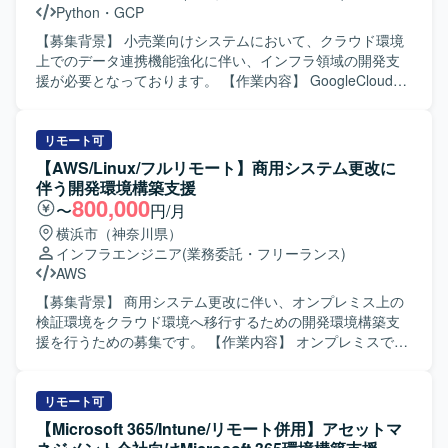
Python
・
GCP
境（SDPF）上でのAnsibleによるIaCベースの基盤構築、お
す。具体的には、Active DirectoryやEntra IDへの統合、
よびJP1-IM／JP1-AJSによる監視・ジョブ管理を利用いた
Microsoft365やGoogle Workspaceの導入支援、WAN回線の
【募集背景】 小売業向けシステムにおいて、クラウド環境
します。
敷設やVPNの導入支援、既存PCのリプレースやMDM導入支
上でのデータ連携機能強化に伴い、インフラ領域の開発支
援、ハードウェアおよびライセンス資産の見直しなどに関
援が必要となっております。 【作業内容】 GoogleCloud環
わっていただきます。また、ITサービスグループが抱える
境上で作成されたファイルやBigQueryテーブルデータを外
課題に対して、新規サービス（EDR、ゼロタッチデプロイ
部システムへ連携するためのインフラ構築および設定支援
メントなど）の比較・技術検証、ヘルプデスクからのエス
を行っていただきます。 具体的には、対向システムごとの
リモート可
カレーション案件のサポート、既存サービスの高度化支援
フォーマットに合わせたファイル連携基盤の設計・構築、
【AWS/Linux/フルリモート】商用システム更改に
（ツール間連携、AI活用など）、グループ会社へのITサポー
データ取得からファイル作成までの処理を支えるインフラ
伴う開発環境構築支援
ト体制の強化支援などの業務にも携わっていただきます。
の整備、対向システムへのPUSHおよび外部システムからの
800,000
〜
円/月
【求める人物像】 ITインフラ領域において主体的にプロジ
PULLに対応するための仕組みの構築などを担当していただ
横浜市（神奈川県）
ェクトを推進でき、関係部門や外部パートナーと円滑にコ
きます。また、APIとしての提供方式に対応するための環境
インフラエンジニア
(業務委託・フリーランス)
ミュニケーションを取りながら調整・合意形成を進められ
構成や関連する設定作業も行っていただきます。 【求める
AWS
る方を求めております。変化の多い環境下でも柔軟に対応
人物像】 クラウドインフラに関する知見を活かし、要件を
し、自ら課題を発見して解決策を提案・実行していただけ
踏まえて自律的に環境構成を検討できる方を求めておりま
【募集背景】 商用システム更改に伴い、オンプレミス上の
る方にご活躍いただきたいと考えております。 【ポジショ
す。関係者とのコミュニケーションを取りながら、安定し
検証環境をクラウド環境へ移行するための開発環境構築支
ンの魅力】 継続的に発生するPMI案件を通じて、M&Aにお
たデータ連携基盤の構築に取り組んでいただける方が望ま
援を行うための募集です。 【作業内容】 オンプレミスで構
けるIT統合の実務経験を豊富に積むことができます。ID基
しいです。 【ポジションの魅力】 マルチクラウドを前提と
築されている既存検証環境の構成および構築手順書を参照
盤、コラボレーションツール、ネットワーク、エンドポイ
した外部システム連携基盤の構築に携わることができ、
し、AWS環境上に同等の開発環境を構築していただきま
ント管理など幅広いITインフラ領域に携われるため、技
GCPを中心としたクラウドインフラの実務経験を深めてい
す。AWS特有のネットワーク設定については、お客様と内
リモート可
術・知見の幅を広げられる環境です。また、新規サービス
ただけます。データ処理から連携まで一連の仕組みづくり
容を確認しながら設計・設定を進めていただきます。 【求
【Microsoft 365/Intune/リモート併用】アセットマ
の技術検証や既存サービスの高度化といった戦略的なテー
に関わることで、インフラエンジニアとしてのスキルの幅
める人物像】 与えられた手順や要件を踏まえて、自立して