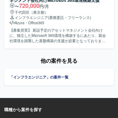
ネジメント会社向けMicrosoft 365環境構築支援
マにも関与できるため、企画・検証から実務まで一貫した
を広げることができます。 【開発環境】 GoogleCloud環境
環境構築作業を進められる方を求めています。お客様とコ
720,000
〜
円/月
経験を積むことができます。 【開発環境】 Active Directory
（IAM、VPC、Firewallルール、VM、Pub/Sub など）を利
ミュニケーションを取りながら、不明点を積極的に確認
千代田区（東京都）
/ Entra ID、Microsoft365、Google Workspace、WAN / LAN
用したインフラ構成となります。Dockerイメージを用いた
し、段階的に環境を仕上げていける方です。 【ポジション
インフラエンジニア
(業務委託・フリーランス)
/ VPN、PCキッティング、MDM（Intune, Jamf 等）、
コンテナ運用を前提とし、BigQueryやストレージサービス
の魅力】 オンプレミスからクラウドへの移行案件に関わる
Azure
・
Office365
EDR、ゼロタッチデプロイメント（Autopilot, Apple DEP
との連携を行います。
ことで、AWS上でのネットワーク設計や環境構築の実務経
等）、Windows / Linuxサーバ、Azure、AWS、各種セキュ
験を積むことができます。既存手順書をベースにしつつ
【募集背景】 新設予定のアセットマネジメント会社向け
リティソリューション、iPaaS、RPAなどを活用したITイン
も、クラウド特有の設計検討にも携わることができます。
に、独立したMicrosoft 365環境を構築するにあたり、親会
フラ環境です。
【開発環境】 AWS上の各種サービスおよびLinux（RHEL
社環境を踏襲した基盤構築の支援が必要となっておりま
系）を用いた開発環境構築となります。
す。 【作業内容】 新会社向けMicrosoft 365基盤の環境構築
から納品までをご担当いただきます。既存の親会社システ
ムの設計書をベースに詳細設計および構築を実施し、一部
他の案件を見る
ドキュメントの修正や加筆にも対応していただきます。
IntuneによるPC管理の構築をメインに、PCの展開方式の整
備や各種ポリシー設定、親会社と同様のアプリの配布設定
「インフラエンジニア」の案件一覧
などを行っていただきます。また、セキュリティサービス
としてMicrosoft Defender for EndpointおよびMicrosoft
Purviewの実装も予定されております。 【求める人物像】
親会社環境の設計書を踏襲しながら、自律的に詳細設計や
構築を進めていただける方を求めております。ドキュメン
トを読み解きながら最適な構成を検討し、関係者と連携し
職種から案件を探す
つつ丁寧に環境を整備できる方です。 【ポジションの魅
力】 新会社立ち上げに伴うMicrosoft 365基盤の構築に上流