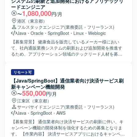
システムの刷新と追加開発におけるアプリテックリ
ードエンジニア
1,080,000
〜
円/月
港区（東京都）
フルスタックエンジニア
(業務委託・フリーランス)
Java
・
Oracle
・
SpringBoot
・
Linux
・
Weblogic
【募集背景】 健康食品を販売しているメーカー様におい
て、社内通販業務システムの刷新および追加開発を推進す
るため、アプリケーション領域のテックリード人材を募集
しております。 【作業内容】 アプリケーション開発におい
て、機能設計から試験までの一連の工程を担当していただ
きます。Javaクラス設計や実装方式の検討・設計を行い、
リモート可
実装およびレビューを実施していただきます。また、チー
【Java/SpringBoot】通信業者向け決済サービス刷
ムリードとして技術的な支援や実装レビューを行い、レガ
新キャンペーン機能開発
シー技術スタックからモダン技術スタックへの段階的な移
550,000
〜
円/月
行を伴う開発を推進していただきます。 【求める人物像】
江東区（東京都）
テックリードやアプリケーションアーキテクト候補とし
サーバサイドエンジニア
(業務委託・フリーランス)
て、チーム内で実装レビューや技術フォローが行える方を
Java
・
SpringBoot
・
AWS
求めております。技術課題解決や高難易度の技術タスクを
主体的に進めつつ、決断に至る経緯や結果をメンバーと共
【募集背景】 通信業者向け決済サービスの刷新に伴い、キ
有しながら、一緒に対応していける方を想定しておりま
ャンペーン機能の開発体制を強化するための募集となりま
す。現行システムのあるべき姿を見据えた改善提案や継続
す。 【作業内容】 決済サービスアプリにおけるキャンペー