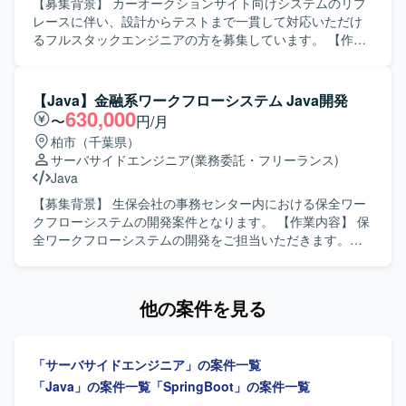
動的な方を求めています。顧客社員との議論をリードしな
【募集背景】 カーオークションサイト向けシステムのリプ
がら、チーム全体を前向きに牽引できるコミュニケーショ
レースに伴い、設計からテストまで一貫して対応いただけ
ン力をお持ちの方にマッチする環境です。 【ポジションの
るフルスタックエンジニアの方を募集しています。 【作業
魅力】 設計からテストコード実装まで幅広い工程に関わる
内容】 某カーオークションサイト向けシステムのリプレー
ことができ、モダンなアーキテクチャや開発手法を実践し
ス案件にて、バックエンドおよびフロントエンドの開発を
ながらスキルを高めていただけます。主体性や技術的な提
ご担当いただきます。基本設計から結合テストまで一連の
【Java】金融系ワークフローシステム Java開発
案が歓迎される環境のため、上流から実装まで一貫してス
工程をお任せいたします。 【求める人物像】 前向きでキャ
630,000
〜
円/月
キルを磨きたい方にとって成長機会の大きいポジションで
ッチアップや技術向上に積極的な方を求めています。 【ポ
柏市（千葉県）
す。 【開発環境】 Java／SpringBootを中心としたWebAPI
ジションの魅力】 バックエンド、フロントエンド、インフ
サーバサイドエンジニア
(業務委託・フリーランス)
サーバー開発環境で、テストコードにはJUnitやMockitoなど
ラ、データベースなど幅広い技術要素に携わることがで
Java
のテストフレームワークを利用する想定です。DDDやクリ
き、フルスタックエンジニアとしてスキルを高めていただ
ーンアーキテクチャ、アジャイル開発、Dockerなどの技術
けます。 【開発環境】 バックエンド：
【募集背景】 生保会社の事務センター内における保全ワー
を組み合わせた開発スタイルとなります。
Java（Springboot）、フロントエンド：
クフローシステムの開発案件となります。 【作業内容】 保
TypeScript（vue.js）、インフラ：AWS、DB：Oracleを用
全ワークフローシステムの開発をご担当いただきます。
いた開発環境です。
JavaでのWebシステム開発を中心に、状況に応じて新契約
WFLや事務系システム（VBA系）の対応なども幅広く柔軟
にご対応いただきます。 【求める人物像】 JavaでのWebシ
他の案件を見る
ステム開発において、一連の工程を自走して対応できる方
を求めております。状況に応じて周辺システムにも柔軟に
対応いただける方ですと望ましいです。 【ポジションの魅
「サーバサイドエンジニア」の案件一覧
力】 金融系の大規模なワークフローシステム開発に携わる
ことができ、保全業務や新契約に関連する業務知識を習得
「Java」の案件一覧
「SpringBoot」の案件一覧
しながら、Javaを中心としたアプリケーション開発スキル