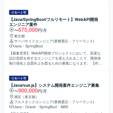
的な改善活動に前向きに取り組める方にご活躍いただきた
ン機能の開発を担当していただきます。ウォータフォール
いと考えております。 【ポジションの魅力】 モダンな技術
型の開発プロセスに沿って、詳細設計から製造、単体試
スタックを活用しながら、大規模な社内通販業務システム
験、結合試験、総合試験まで一連の工程を実施していただ
リモート可
の刷新・追加開発に上流から関わることができます。レガ
きます。スケジュールに応じて、結合試験フェーズや総合
【Java/SpringBoot/フルリモート】WebAPI開発
シー環境からモダン環境への移行プロジェクトに関わるこ
試験フェーズでの各種検証や不具合対応も行っていただき
エンジニア案件
とで、アプリケーションアーキテクチャ設計や技術選定の
ます。 【求める人物像】 バックエンド開発における設計か
675,000
〜
円/月
経験を積むことができます。テックリードとしてチームを
ら試験まで一貫して主体的に対応できる方を求めておりま
東京都
牽引しつつ、技術面での意思決定や改善活動をリードでき
す。チームメンバーや関係者と円滑にコミュニケーション
サーバサイドエンジニア
(業務委託・フリーランス)
るポジションです。 【開発環境】 Java17、SpringBoot3な
を取りながら、品質とスケジュールの両立を意識して取り
Java
・
SpringBoot
どのモダン技術スタックを中心に、DockerやAWS ECS等の
組んでいただける方が望ましいです。 【ポジションの魅
コンテナ・クラウド技術を活用した開発を行っておりま
力】 大規模な決済サービスの刷新プロジェクトに参画して
【募集背景】 WebAPI開発プロジェクトにおいて、高度な
す。現行システムではJava6/8、Weblogic、JavaEE、
いただけるため、決済領域での業務知識や大規模システム
設計思想を有するエンジニアを迎え入れることで、開発体
Swing、OracleDBといったレガシー技術スタックも併存し
開発の経験を積むことができます。詳細設計以降の工程を
制の強化と品質向上を図るための募集になります。 【作業
ており、段階的な移行を進めながら開発を行っておりま
通じて、設計力やテスト設計力を高めることができ、長期
内容】 SpringBootを用いたAPIサーバーの開発において、設
す。コミュニケーションおよび情報共有にはSlack、
的な参画により継続的なスキルアップも期待できます。
計から実装、テストコード作成まで一貫してご担当いただ
Confluence、Jira、Miro、GitHub等のツールを利用してお
【開発環境】 Java（SpringBoot）を用いたバックエンド開
きます。ドメイン知識を理解しながらクリーンアーキテク
リモート可
ります。
発環境にて、AWS上でシステムを構築・開発していただき
チャなどの設計思想を踏まえた構成を検討し、コードレビ
【Java/vue.js】システム開発案件エンジニア募集
ます。ウォータフォール型の開発プロセスを採用してお
ューを通じた品質向上にも主体的に取り組んでいただきま
900,000
〜
円/月
り、各工程ごとに成果物レビューや試験を行う体制となっ
す。また、生成AIの活用を含め、開発効率の向上に向けた
港区（東京都）
ております。
工夫や改善提案も行っていただきます。 【求める人物像】
フルスタックエンジニア
(業務委託・フリーランス)
設計思想（DDDやクリーンアーキテクチャなど）への理解
Java
・
Oracle
・
SpringBoot
・
AWS
が深く、自ら課題を見つけて解決策を提案・実行できる能