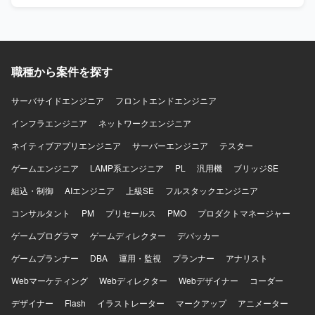
を高めていただけます。 【開発環境】 Javaを用いたWebシ
ステム開発環境となり、状況によりVBA系の事務システム
にもご対応いただきます。
職種から案件を探す
サーバサイドエンジニア
フロントエンドエンジニア
インフラエンジニア
ネットワークエンジニア
ネイティブアプリエンジニア
サーバーエンジニア
テスター
ゲームエンジニア
LAMP系エンジニア
PL
汎用機
ブリッジSE
組込・制御
AIエンジニア
上級SE
フルスタックエンジニア
コンサルタント
PM
プリセールス
PMO
プロダクトマネージャー
ゲームプログラマ
ゲームディレクター
デバッカー
ゲームプランナー
DBA
運用・監視
プランナー
アナリスト
Webマーケティング
Webディレクター
Webデザイナー
コーダー
デザイナー
Flash
イラストレーター
マークアップ
アニメーター