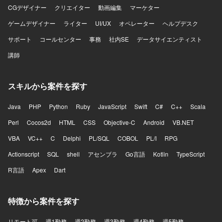
CGデザイナー
クリエイター
動画編集
マーケター
ゲームデザイナー
ライター
UI/UX
オペレーター
ヘルプデスク
サポート
コールセンター
事務
社内SE
データサイエンティスト
講師
スキルから案件を探す
Java
PHP
Python
Ruby
JavaScript
Swift
C#
C++
Scala
Perl
Cocos2d
HTML
CSS
Objective-C
Android
VB.NET
VBA
VC++
C
Delphi
PL/SQL
COBOL
PL/I
RPG
Actionscript
SQL
shell
アセンブラ
Go言語
Kotlin
TypeScript
R言語
Apex
Dart
特徴から案件を探す
リモート可
週1勤務
週2勤務
週3勤務
週4勤務
週5勤務