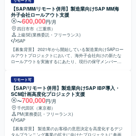
ぐ大規模なSAP導入プロジェクトに参画いただけます。複
よび対応方針の検討、変更要求に対する要件整理や概要設
リモート可
数モジュールにまたがる業務・システム領域を経験できる
計、顧客からの問い合わせ内容の分析および回答作成、な
【SAP/MM/リモート併用】製造業向けSAP MM海
とともに、可視化基盤の構築にも関わることで、上流工程
らびに必要に応じたABAPプログラムの改修や動作確認など
外子会社ロールアウト支援
から基盤構想まで幅広い経験を積むことができます。グロ
を担当していただきます。また、関連部門との調整やドキ
600,000
〜
円/月
ーバル環境でのプロジェクト推進を通じて、英語力やマル
ュメント作成なども実施していただきます。 【求める人物
四日市市（三重県）
チカルチャーコミュニケーションのスキル向上も期待でき
像】 SAPの業務・技術両面に主体的に取り組み、関係者と
上級SE
(業務委託・フリーランス)
ます。 【開発環境】 SAPを中心とした基幹システムおよび
円滑にコミュニケーションを取りながら課題解決を進めて
SAP
可視化基盤を対象とした環境でのプロジェクトとなりま
いただける方を求めております。自ら状況を整理し、顧客
す。
の要望を的確に理解して提案・改善に結びつけられる方に
【募集背景】 2021年から開始している製造業向けSAPロー
ご活躍いただける環境です。 【ポジションの魅力】 複数モ
ルアウトプロジェクトにおいて、海外子会社向けの新たな
ジュール（SD/MM/PP）に関わりながら、導入後の運用保
ロールアウトを実施するにあたり、現行の保守メンバーの
守を通じてビジネスプロセスの理解を深められるポジショ
みでは体制が不足しているため、MM領域の増員メンバーを
ンです。コンサルタントおよび概要設計者として、要件定
募集しております。 【作業内容】 製造業の海外子会社向け
義から設計・改善提案まで幅広いフェーズを経験でき、
SAPロールアウトプロジェクトに参画していただきます。
リモート可
SAPスキルを一層高めていただけます。 【開発環境】 SAP
現在FI、SD、MM、PP、WMの各領域が運用されている中
【SAP/リモート併用】製造業向けSAP IBP導入・
ERP環境上での運用保守・改修作業が中心となり、ABAPに
で、MM領域をご担当いただきます。ご経験やスキルに応じ
SCM計画高度化プロジェクト支援
よるプログラム改修および関連ドキュメントの作成を行っ
て、業務要件の整理を中心とした上流工程、またはABAP開
700,000
〜
円/月
ていただきます。
発を中心とした実装工程のいずれか、もしくは両方をお任
千代田区（東京都）
せいたします。 【求める人物像】 SAP MM領域への理解を
PM
(業務委託・フリーランス)
深めながら主体的に業務に取り組んでいただける方、ステ
SAP
ークホルダーとコミュニケーションをとりながら業務要件
の整理や開発内容の調整を進めていただける方を求めてお
【募集背景】 製造業のお客様の意思決定を高度化するデジ
ります。 【ポジションの魅力】 海外子会社向けロールアウ
タルプランニング事業の拡大に向けたプロジェクトに参画