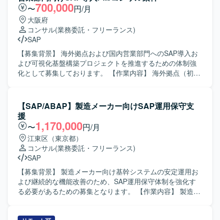
700,000
〜
円/月
大阪府
コンサル
(業務委託・フリーランス)
SAP
【募集背景】 海外拠点および国内営業部門へのSAP導入お
よび可視化基盤構築プロジェクトを推進するための体制強
化として募集しております。 【作業内容】 海外拠点（初期
フェーズはUK）へのSAP導入プロジェクト推進をご担当い
ただきます。合わせて、日本のグローバル営業部門に対す
るロジスティクス領域のSAP導入、および関連する可視化
【SAP/ABAP】製造メーカー向けSAP運用保守支
基盤の構築・連携方針の検討、要件整理、設計支援などを
援
行っていただきます。PMは全体計画策定や進行管理、課題
1,170,000
〜
円/月
管理、ステークホルダー調整を担い、コンサルタントは各
江東区（東京都）
モジュールの要件定義、Fit&Gap、設計レビュー、受入支援
コンサル
(業務委託・フリーランス)
などをリードしていただきます。 【求める人物像】 グロー
SAP
バルプロジェクト環境において主体的にコミュニケーショ
ンを図り、関係者と協調しながら物事を前に進められる方
【募集背景】 製造メーカー向け基幹システムの安定運用お
を求めております。お客様の業務を理解したうえで、論理
よび継続的な機能改善のため、SAP運用保守体制を強化す
的に説明しつつ合意形成をリードできる方、変化のある状
る必要があるための募集となります。 【作業内容】 製造メ
況でも柔軟に対応いただける方が望ましいです。 【ポジシ
ーカー向けSAPシステム（SD/MM/PP）の運用保守支援を行
ョンの魅力】 海外拠点と日本のグローバル営業部門をまた
っていただきます。具体的には、障害発生時の原因調査お