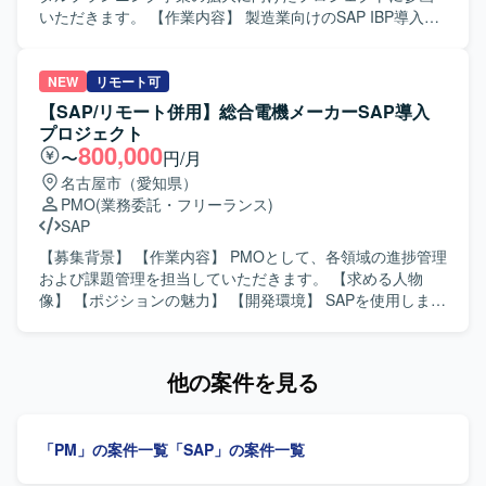
トプロジェクトに参画することで、グローバルな業務プロ
いただきます。 【作業内容】 製造業向けのSAP IBP導入お
セスとSAP標準機能の双方に関する知見を深めていただけ
よびサプライチェーン計画高度化プロジェクトにおいて、
ます。また、ご経験に応じて上流工程から実装工程まで幅
生産管理や生産計画領域のシステム導入支援を行っていた
広いフェーズに関わることができるため、MM領域の専門性
だきます。組立またはプロセス製造業におけるサプライチ
NEW
リモート可
とプロジェクト推進力の双方を高めていただけます。 【開
ェーン計画(PSI)業務を踏まえ、要件整理や計画プロセスの
【SAP/リモート併用】総合電機メーカーSAP導入
発環境】 SAP環境におけるMM領域を中心としたFI、SD、
高度化に向けた支援を実施いただきます。プロジェクトの
プロジェクト
PP、WMなど複数モジュールが連携するシステム構成で作
推進や関係者との調整を通じて、計画業務の高度化を図っ
800,000
〜
円/月
業していただきます。
ていただきます。 【求める人物像】 生産管理または生産計
名古屋市（愛知県）
画に関する深い業務理解をお持ちで、自ら主体的にプロジ
PMO
(業務委託・フリーランス)
ェクトを推進いただける方を求めています。関係者と円滑
SAP
にコミュニケーションを取りながら、課題を整理し解決に
導ける方にご参画いただきたいです。 【ポジションの魅
【募集背景】 【作業内容】 PMOとして、各領域の進捗管理
力】 製造業のサプライチェーン計画領域において、最新の
および課題管理を担当していただきます。 【求める人物
計画ソリューションを活用しながら、意思決定高度化に直
像】 【ポジションの魅力】 【開発環境】 SAPを使用しま
接貢献できるプロジェクトになります。生産系に強い知見
す。
を生かしつつ、デジタルプランニング事業の中心で経験を
積んでいただけます。 【開発環境】 SAP IBPおよびサプラ
他の案件を見る
イチェーン計画関連ツールを用いた環境で作業していただ
きます。
「PM」の案件一覧
「SAP」の案件一覧