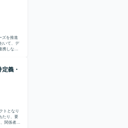
る環境で
よび概要設
キルを一層
。
ーズを推進
連携しなが
針の検討、ア
要件定義セ
要件定義・
定義をリー
ドキュメン
WMの知見
フェーズを
。 【開
クトとなり
求めており