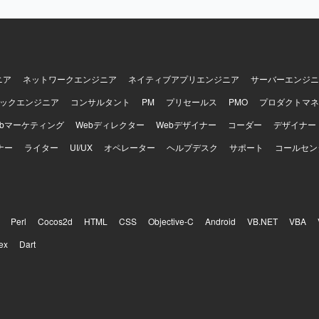
援となります。
ニア
ネットワークエンジニア
ネイティブアプリエンジニア
サーバーエンジニ
ックエンジニア
コンサルタント
PM
プリセールス
PMO
プロダクトマネ
ebマーケティング
Webディレクター
Webデザイナー
コーダー
デザイナー
ナー
ライター
UI/UX
オペレーター
ヘルプデスク
サポート
コールセン
Perl
Cocos2d
HTML
CSS
Objective-C
Android
VB.NET
VBA
ex
Dart