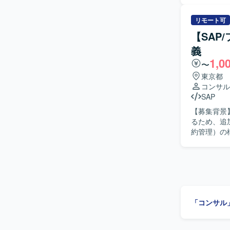
ます。 【ポジションの魅力】 基幹システム全体のSAP導入プロジェクトに上流工程から参画で
き、販売管
リモート可
【開発環境】
【SAP
義
1,0
〜
東京都
コンサル
SAP
【募集背景
るため、追加要員を募集してお
約管理）の
IFRS1
作業をご担
たします。 【求める人物像】 SAP FI-AAのパラメータ定義を実プロジェクトで主体的に担当し
たご経験を
求めており
る方ですと望ましいです。 【ポジションの
「コンサル
見を深めな
築フェーズ
けます。 【開発環境】 SAP FI-AA（固定資産）、SAP CLM（契約管理）を中心としたSAP環境