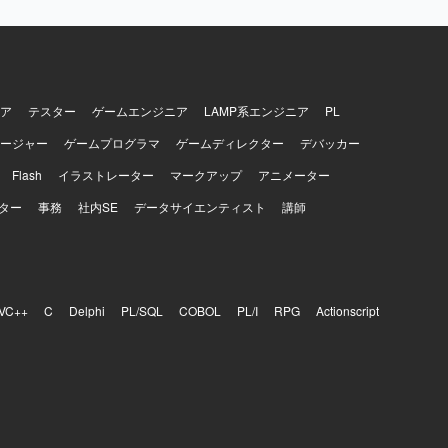
ア
テスター
ゲームエンジニア
LAMP系エンジニア
PL
ージャー
ゲームプログラマ
ゲームディレクター
デバッカー
Flash
イラストレーター
マークアップ
アニメーター
ター
事務
社内SE
データサイエンティスト
講師
VC++
C
Delphi
PL/SQL
COBOL
PL/I
RPG
Actionscript