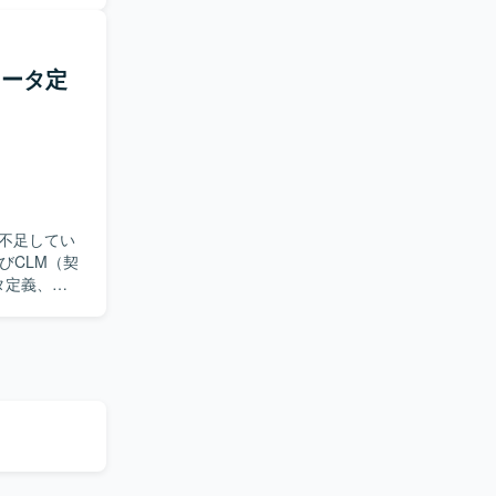
けます。
メータ定
不足してい
タ定義、
計および設定
義もお任せい
ていける方を
を遂行でき
案件です。構
していただ