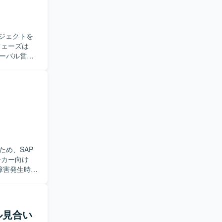
ジェクトを
ローバル営業
連携方針の
管理、課題管
Gap、設計
前に進めら
意形成をリ
トに参画い
、可視化基
め、SAP
きます。グ
ケーション
障害発生時の
の問い合わ
作確認などを
ていただき
ル見合い
況を整理