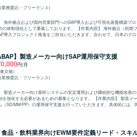
(業務委託・フリーランス)
】 海外拠点および国内営業部門へのSAP導入および可視化基盤構築プロ
化として募集しております。 【作業内容】 海外拠点（初期フェーズは
SAP導入プロジェクト推進をご担当いただきます。合わせて、日本のグ
るロジスティクス領域のSAP導入、および関連する可視化基盤の構築・
整理、設計支援などを行っていただきます。PMは全体計画策定や進行
クホルダー調整を担い、コンサルタントは各モジュールの要件定義、Fit&
/ABAP】製造メーカー向けSAP運用保守支援
などをリードしていただきます。 【求める人物像】 グローバルプロジェク
70,000
円/月
いて主体的にコミュニケーションを図り、関係者と協調しながら物事を
めております。お客様の業務を理解したうえで、論理的に説明しつつ合
東京都）
、変化のある状況でも柔軟に対応いただける方が望ましいです。 【ポジションの
(業務委託・フリーランス)
外拠点と日本のグローバル営業部門をまたぐ大規模なSAP導入プロジェク
。複数モジュールにまたがる業務・システム領域を経験できるとともに
】 製造メーカー向け基幹システムの安定運用および継続的な機能改善のた
も関わることで、上流工程から基盤構想まで幅広い経験を積むことがで
化する必要があるための募集となります。 【作業内容】 製造メーカー向け
境でのプロジェクト推進を通じて、英語力やマルチカルチャーコミュニ
テム（SD/MM/PP）の運用保守支援を行っていただきます。具体的には、
発環境】 SAPを中心とした基幹システムおよび可視化基盤
よび対応方針の検討、変更要求に対する要件整理や概要設計、顧客から
た環境でのプロジェクトとなります。
析および回答作成、ならびに必要に応じたABAPプログラムの改修や動
ただきます。また、関連部門との調整やドキュメント作成なども実施し
】食品・飲料業界向けEWM要件定義リード・スキ
を取りながら課題解決を進めていただける方を求めております。自ら状