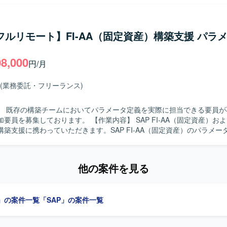
理や購買管理／在庫管理領域での業務知見とSAPスキルを高めていただ
 SAP S/4HANAを中心とした基幹システム環境となります。
/フルリモート】FI-AA（固定資産）構築支援 パラ
08,000
円/月
(業務委託・フリーランス)
】 既存の構築チームにおいてパラメータ定義を実際に担当できる要員が
ります。 【作業内容】 SAP FI-AA（固定資産）およびCLM（契
構築支援に携わっていただきます。SAP FI-AA（固定資産）のパラメー
6を踏まえた固定資産管理の要件反映を中心に、構築チームの一員として設
当いただきます。経験に応じてSAP CLM（契約管理）のパラメータ定
他の案件を見る
お持ちで、IFRS16に関する知識やスキルを前向きにキャッチアップし
ます。チームメンバーと連携しながら、責任感を持って設計・設定作業
魅力】 IFRS16を踏まえた固定資産管理に関する知
」の案件一覧
「SAP」の案件一覧
がら、SAP FI-AAおよび関連領域のコンサルスキルを高めていただける
におけるパラメータ定義や要件反映を通じて、実務的なノウハウを蓄積