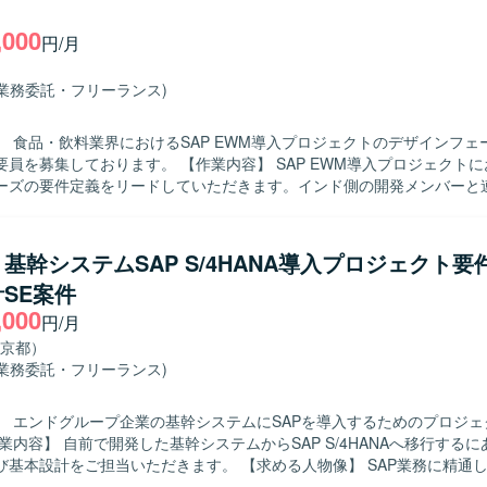
要望を的確に理解して提案・改善に結びつけられる方にご活躍いただけ
,000
円/月
ジネスプロセスの理解を深められるポジションです。コンサルタントお
、要件定義から設計・改善提案まで幅広いフェーズを経験でき、SAPス
(業務委託・フリーランス)
P環境上での運用保守・改修作業が中心となり、
よるプログラム改修および関連ドキュメントの作成を行っていただきます
】 食品・飲料業界におけるSAP EWM導入プロジェクトのデザインフェ
ます。 【作業内容】 SAP EWM導入プロジェクトにおいて、デ
ーズの要件定義をリードしていただきます。インド側の開発メンバーと
件の整理、EWM機能とのフィット＆ギャップ整理、コンフィグ設定方
要な箇所の設計方針立案などを行っていただきます。また、関係者との
導し、合意形成や成果物のとりまとめを行っていただきます。 【求める人物像】
】基幹システムSAP S/4HANA導入プロジェクト
ークホルダーと円滑にコミュニケーションを取りながら、主体的に要件
SE案件
だける方を求めております。グローバルメンバーとの協働に前向きで、
,000
のファシリテーションを丁寧に進められる方が望ましいです。 【ポジションの魅
円/月
・飲料業界におけるEWM導入の上流工程に深く関わることができ、S/4 E
京都）
がらグローバルメンバーとの連携経験を積むことができます。要件定義
(業務委託・フリーランス)
務プロセス設計からシステムデザインまで一貫した経験を得られる環境です
AP S/4 EWMを中心としたERP環境にて作業していただきます。
】 エンドグループ企業の基幹システムにSAPを導入するためのプロジェ
ご担当いただきます。 【求める人物像】 SAP業務に精通し、関係者と
ーションを取りながら主体的に要件整理と設計を進めていただける方を