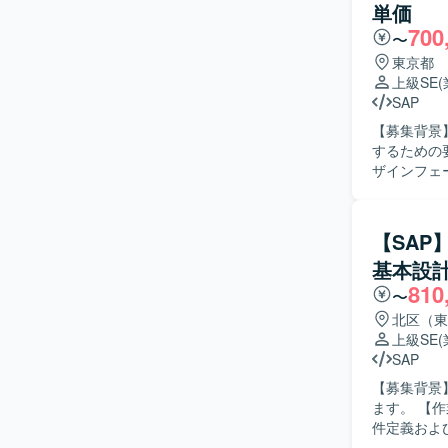
単価
し、顧客の
700
す。 【ポジションの魅力】 複数モジュール（SD/MM/PP）に関わりながら、導入後の運用保守
〜
を通じてビ
東京都
計者として
上級SE
高めていただけます。 【開発環境】 SAP ER
SAP
ABAPに
【募集背景
するための要員を募集しており
ザインフェ
ら、業務要
ドオンが必
ッションを主
【SAP
複数のステ
基本設計
ドしていた
810
ト作成や議論
〜
力】 食品
北区（東
を活かしな
上級SE
通じて、業
SAP
発環境】 S
【募集背景
ます。 【作業内容】 自前で開発した基幹システムからSAP S/4HANAへ移行するにあたり、要
件定義および基本設計を
コミュニケ