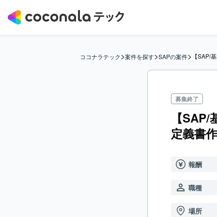
>
>
>
【SAP
ココナラテック
案件を探す
SAPの案件
募集終了
【SAP
定義書
報酬
職種
場所