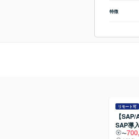
特徴
リモート可
【SAP
SAP導
700
〜