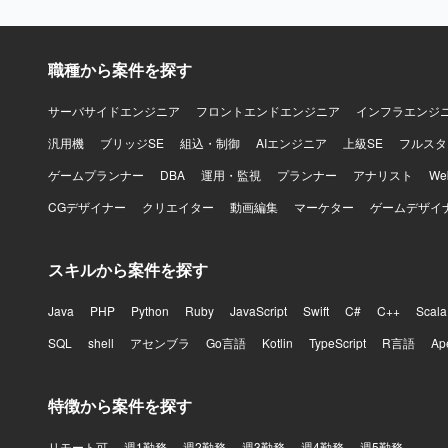
での構築支
職種から案件を探す
サーバサイドエンジニア
フロントエンドエンジニア
インフラエンジ
汎用機
ブリッジSE
組込・制御
AIエンジニア
上級SE
フルスタ
ゲームプランナー
DBA
運用・監視
プランナー
アナリスト
W
CGデザイナー
クリエイター
動画編集
マーケター
ゲームデザイ
スキルから案件を探す
Java
PHP
Python
Ruby
JavaScript
Swift
C#
C++
Scala
SQL
shell
アセンブラ
Go言語
Kotlin
TypeScript
R言語
Ap
特徴から案件を探す
リモート可
週1勤務
週2勤務
週3勤務
週4勤務
週5勤務