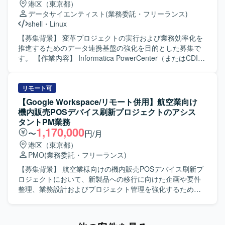
港区（東京都）
を活かしつつ、技術面にも関与できる環境です。 【開発環
います。既存システムの仕様をキャッチアップしながら、
データサイエンティスト
(業務委託・フリーランス)
境】 Javaを中心としたシステム開発環境で、必要に応じて
追加開発やマイグレーションに向けた改善提案にも前向き
shell
・
Linux
PHPやコンテナ技術、マイクロサービスなども活用する想
に取り組んでいただける方が望ましいです。 【ポジション
定です。英語ドキュメントを参照しながら開発を進める場
の魅力】 中長期での参画を想定しており、既存システムの
【募集背景】 変革プロジェクトの実行および業務効率化を
面も想定されています。
追加開発からマイグレーション、保守フェーズまで一連の
推進するためのデータ連携基盤の強化を目的とした募集で
流れに関わることができます。競馬システムというドメイ
す。 【作業内容】 Informatica PowerCenter（またはCDI-
ンに腰を据えて関与しつつ、マイクロサービスやコンテナ
PC）およびシェルスクリプトを活用したETL・バッチ処理
技術などのモダンな技術要素にも触れられる可能性があり
の開発・保守・運用を担当いただきます。 顧客や関係者と
ます。 【開発環境】 Javaを中心とした開発環境にて、競馬
連携し、データ連携基盤の改善や自動化推進、データイン
リモート可
システムの追加開発およびマイグレーション対応を行いま
ターフェース戦略の立案・実行を推進していただきます。
【Google Workspace/リモート併用】航空業向け
す。PHPやコンテナ技術、マイクロサービスなども一部の
Informatica Power CenterまたはCDI-PCジョブおよびシェ
機内販売POSデバイス刷新プロジェクトのアシス
領域で利用される想定です。
ルスクリプトバッチジョブの分析・開発・保守・サポー
タントPM業務
ト・拡張を行っていただきます。 再利用可能なスクリプト
1,170,000
〜
円/月
の作成による手作業の削減を行っていただきます。 クライ
港区（東京都）
アントのリーダーシップと協力し、ETL・バッチデータイン
PMO
(業務委託・フリーランス)
ターフェースタスクの目標を特定・設定し、その目標達成
に向けて実行していただきます。 ETLアプリケーション戦
【募集背景】 航空業様向けの機内販売POSデバイス刷新プ
略の構築とサポートに関わる業務を遂行していただきま
ロジェクトにおいて、新製品への移行に向けた企画や要件
す。 ビジネスおよびIT関係者と協力し、データインターフ
整理、業務設計およびプロジェクト管理を強化するための
ェースまたはデータ管理に関するビジョンと課題を理解し
募集となります。 【作業内容】 航空業様向けの機内販売
ていただきます。 【求める人物像】 クライアントや関係者
POSデバイス刷新プロジェクトにて、既存POSデバイスを
と連携しながらデータ連携基盤の改善や自動化を主体的に
新製品へ移行するための企画、要件整理、業務設計、プロ