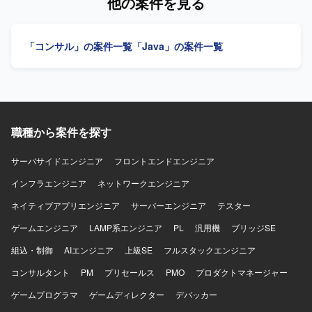
他の案件を見る
推進できる方を求めています。 【ポジションの魅力】 大規
ジェクト管理をご担当いただきます。 ブレインストーミン
模な変革プロジェクトの一員として、ETLアプリケーション
グで整理された要件をもとに、モバイルオーダー導入に向
戦略の構築やデータインターフェース戦略の立案・実行に
けたコンセプト資料を作成いたします。 モバイルオーダー
「コンサル」の案件一覧
「Java」の案件一覧
深く関与できる環境です。 【開発環境】 Informatica Power
に関する調査結果の分析および戦略チーム向け引継ぎ資料
Center、CDI-PCまたはその他のETLツール、Linuxシェルス
を作成いたします。 要件管理プロセスを策定し、要件一覧
クリプトを利用したETL・バッチ処理開発環境です。
および詳細要件管理テンプレートを作成いたします。 シス
テムアーキテクチャ概要図を作成いたします。 機内販売に
おける各種決済シナリオを整理し、業務フローを作成いた
します。 在庫引当、ロールバック、クレジットカード決済
職種から案件を探す
に関する業務・システムフローを作成いたします。 新POS
デバイス導入に向けた移行計画を策定し、移行時の課題お
よび検討事項を整理いたします。 端末・デバイス運用計画
サーバサイドエンジニア
フロントエンドエンジニア
に関する検討およびドキュメントを作成いたします。 プロ
インフラエンジニア
ネットワークエンジニア
ジェクトマネジメント計画書（Project Management Plan）
を作成いたします。 WBS（Work Breakdown Structure）を
ネイティブアプリエンジニア
サーバーエンジニア
テスター
作成し、週次で維持管理いたします。 IT進捗報告資料を作
ゲームエンジニア
成し、ステークホルダーへ報告いたします。 【求める人物
LAMP系エンジニア
PL
汎用機
ブリッジSE
像】 主体性を持ってタスクを推進できる方を求めておりま
組込・制御
AIエンジニア
上級SE
フルスタックエンジニア
す。 関係者と円滑にコミュニケーションを取りながら協調
性を発揮し、提案力を持って業務に取り組んでいただける
コンサルタント
PM
プリセールス
PMO
プロダクトマネージャー
方が望ましいです。 冷静な判断力と高いストレス耐性・対
ゲームプログラマ
ゲームディレクター
デバッカー
応力をお持ちの方を歓迎いたします。 【ポジションの魅