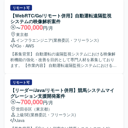
リモート可
【WebRTC/Go/リモート併用】自動運転遠隔監視
システムの映像解析案件
700,000
〜
円/月
東京都
インフラエンジニア
(業務委託・フリーランス)
Go
・
AWS
【募集背景】 自動運転の遠隔監視システムにおける映像解
析機能の強化・改善を目的として専門人材を募集しており
ます。 【作業内容】 自動運転遠隔監視システムにおける映
像データの解析業務を担当していただきます。映像伝達プ
ロトコルを用いたデバッグや、解析結果を踏まえた課題抽
出・改善検討などを行っていただきます。 【求める人物
リモート可
像】 自律的に業務を推進し、関係者と円滑にコミュニケー
【リーダー/Java/リモート併用】競馬システムマイ
ションを取りながら問題解決に取り組んでいただける方を
グレーション支援開発案件
求めております。技術的な検証やデバッグ作業を粘り強く
700,000
〜
円/月
行っていただける方が望ましいです。 【ポジションの魅
世田谷区（東京都）
力】 自動運転という先端領域の遠隔監視システムに携わる
上級SE
(業務委託・フリーランス)
ことで、映像解析や映像伝達プロトコルに関する高度な知
Java
見を深めていただけます。今後の事業展開にもつながるシ