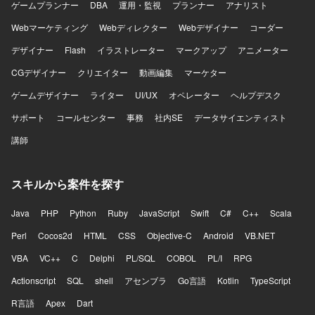
力】 航空業界の機内販売領域におけるPOSデバイス刷新プ
ゲームプランナー
DBA
運用・監視
プランナー
アナリスト
ロジェクトに参画し、モバイルオーダー導入や決済業務フ
Webマーケティング
ロー設計など上流工程から携わることができます。 プロジ
Webディレクター
Webデザイナー
コーダー
ェクトマネジメント計画書やWBSの作成、IT進捗報告資料
デザイナー
Flash
イラストレーター
マークアップ
アニメーター
の作成などを通じて、プロジェクトマネジメントスキルを
高めていただけます。 【開発環境】 Google Workspaceを
CGデザイナー
クリエイター
動画編集
マーケター
活用したドキュメント作成および情報共有を行います。
ゲームデザイナー
ライター
UI/UX
オペレーター
ヘルプデスク
サポート
コールセンター
事務
社内SE
データサイエンティスト
講師
スキルから案件を探す
Java
PHP
Python
Ruby
JavaScript
Swift
C#
C++
Scala
Perl
Cocos2d
HTML
CSS
Objective-C
Android
VB.NET
VBA
VC++
C
Delphi
PL/SQL
COBOL
PL/I
RPG
Actionscript
SQL
shell
アセンブラ
Go言語
Kotlin
TypeScript
R言語
Apex
Dart