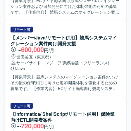
ステムの品質向上に直接貢献していただけるポジションで
【募集背景】 ECサイト顧客向け競馬システムのマイグレー
す。 【開発環境】 映像伝達プロトコルとしてSRTや
ション案件および追加開発に向けた体制強化のための募集
WebRTCを利用した環境での解析・デバッグを行っていた
です。 【作業内容】 競馬システムのマイグレーション案件
だきます。クラウド基盤としてAWS環境を利用するケース
に向けた支援体制を構築し、昨年度に実施した受託開発プ
もございます。
ロジェクトの追加開発をご担当いただきます。リーダーは
要件定義や仕様理解、顧客調整、品質チェックやレビュ
リモート可
ー、メンバー管理、周囲の参画者とのコミュニケーション
【メンバー/Java/リモート併用】競馬システムマイ
を行っていただきます。開発メンバーは競馬システムに関
グレーション案件向け開発支援
わる機能追加や改修、マイグレーションに向けた開発作業
600,000
〜
円/月
をチームで分担して行っていただきます。マイグレーショ
世田谷区（東京都）
ン案件対応後は保守フェーズに移行し、継続的な改善や不
サーバサイドエンジニア
(業務委託・フリーランス)
具合対応なども想定しています。 【求める人物像】 複数メ
Java
ンバーと連携しながらプロジェクトを推進できる方を求め
ています。仕様理解や顧客調整を主体的に行い、品質とス
【募集背景】 競馬システムのマイグレーション案件および
ケジュールのバランスを意識しながら進行管理ができる方
その後の保守対応に向けた追加開発体制を強化するための
を歓迎いたします。英語を用いたコミュニケーションやド
募集です。 【作業内容】 ECサイト顧客向け競馬システム
キュメントの読み書きに前向きに取り組める方にマッチす
におけるマイグレーション案件に向けた開発支援を行いま
るポジションです。 【ポジションの魅力】 中長期でマイグ
す。昨年度に受託開発した既存プロジェクトをベースに、
レーションから保守運用まで一連の工程に携わることがで
追加開発や機能改修などを継続的に実施していきます。
リモート可
き、要件定義から開発、品質管理まで幅広い経験を積むこ
2027年度中に予定されているマイグレーション対応およ
【Informatica/ ShellScript/リモート併用】保険業
とができます。英語環境でのコミュニケーション機会があ
び、その後の保守フェーズにおける開発・改善対応にも関
向けETL開発者案件
り、グローバルな開発体制の中でスキルアップを図ること
わっていただきます。 【求める人物像】 チームの一員とし
720,000
〜
円/月
ができます。リーダーポジションではマネジメントスキル
て周囲と連携しながら開発を進めていただける方を求めて