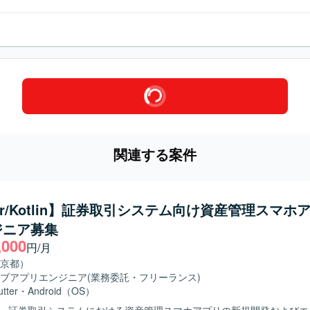
関連する案件
tter/Kotlin】証券取引システム向け資産管理スマホ
ジニア募集
,000
円/月
京都）
ブアプリエンジニア
(業務委託・フリーランス)
utter
・
Android（OS）