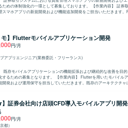
】 証券取引システムにおける資産管理スマホアプリの新規開発およびエ
の体制強化の一環として募集しております。 【作業内容】 証券取引システム
スマホアプリの新規開発および機能追加開発をご担当いただきます。Flut
アプリ開発を中心に、Kotlin を用いたBFF周辺の開発にも関わってい
Iを活用した開発プロセスを取り入れつつ、ビジネス側メンバーとコミュ
がら要件の整理や仕様調整、実装、レビューを行っていただきます。ス
イル開発に参加し、定期的なリリースサイクルの中で設計から実装、テ
モ】Flutterモバイルアプリケーション開発
いただきます。 【求める人物像】 チームメンバーやビジネス側と積
,000
円/月
ュニケーションを取りながら、自ら課題を発見し解決に向けて主体的に
ます。新しい技術や開発手法への関心が高く、生成AIなどの新しい取り
だける方が望ましいです。 【ポジションの魅力】 金融領域の証券取引シ
ブアプリエンジニア
(業務委託・フリーランス)
わる資産管理スマホアプリ開発に携わることで、ドメイン知見とモバイ
方を高めていただけます。Flutter を中心としたクロスプラットフォ
】 既存モバイルアプリケーションの機能拡張および継続的な改善を目的
Iを活用した開発プロセスを経験できる環境です。スクラムによる短い開
となります。 【作業内容】 Flutterを用いたモバイルアプリケーシ
からリリースまでの一連の流れを継続的に経験できる点も魅力です。 【開発環
能開発および運用保守を担当していただきます。既存のアーキテクチャ
tter（モバイル）、Kotlin（BFF）を中心とした構成で、アジャイル（ス
までを一貫して対応し、コードレビューを通じた品質向上にも関わって
ります。約3週間ごとのリリースサイクルで継続的な機能追加と改善を
Iを積極的に活用し、ドキュメント作成やコード補助などを含む効率的な
だきます。 【求める人物像】 自ら課題を見つけ主体的にタスクを
tter】証券会社向け店頭CFD導入モバイルアプリ開
方を求めています。チーム内で積極的にコミュニケーションを取りなが
集
、より良い開発プロセスやプロダクトづくりに貢献していただける方が
,000
円/月
から実装、レビューまで一連の工程を経験できます。生成AIを活用した
京都）