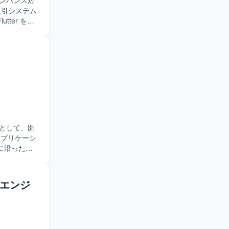
ンハンス対
ter を用
ただく想定で
ニケーショ
クラムベー
スト、改善
動ける方を
組みにも前
ルアプリ開
ーム開発に加
として、開
発サイクル
に沿った設
クラム）開発を
いただきま
行っておりま
開発プロセ
発エンジ
ら、質問や
望ましいで
開発プロセ