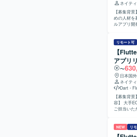
スに携わるこ
ネイティ
境】 Flu
【募集背景
テクチャや
めの人材を募集しております。 【作
ルアプリ開発
用いたブラ
とコミュニ
る人物像】
リモート可
にしながら
【Flu
向きに取り組んでい
アプリ
頭CFDサー
630
リ開発の経
〜
境で、CI/
日本国外
Flutte
ネイティ
用を行って
Dart
・
Fl
【募集背景】
容】 大手E
ご担当いた
たUI実装や機
バイルアプ
開発を進めていただける
NEW
リモ
マートフォ
【Flu