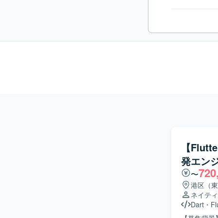
【Flu
発エン
720
〜
港区（東
ネイティ
Dart
・
Fl