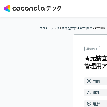
>
>
>
★元請直【
ココナラテック
案件を探す
Dartの案件
募集終了
★元請直
管理用
報酬
職種
場所