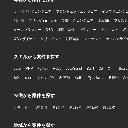
サーバサイドエンジニア
フロントエンドエンジニア
インフラエンジ
汎用機
ブリッジSE
組込・制御
AIエンジニア
上級SE
フルスタ
ゲームプランナー
DBA
運用・監視
プランナー
アナリスト
W
CGデザイナー
クリエイター
動画編集
マーケター
ゲームデザイ
スキルから案件を探す
Java
PHP
Python
Ruby
JavaScript
Swift
C#
C++
Scala
SQL
shell
アセンブラ
Go言語
Kotlin
TypeScript
R言語
Ap
特徴から案件を探す
リモート可
週1勤務
週2勤務
週3勤務
週4勤務
週5勤務
地域から案件を探す