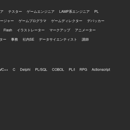
ア
テスター
ゲームエンジニア
LAMP系エンジニア
PL
ージャー
ゲームプログラマ
ゲームディレクター
デバッカー
Flash
イラストレーター
マークアップ
アニメーター
ター
事務
社内SE
データサイエンティスト
講師
VC++
C
Delphi
PL/SQL
COBOL
PL/I
RPG
Actionscript