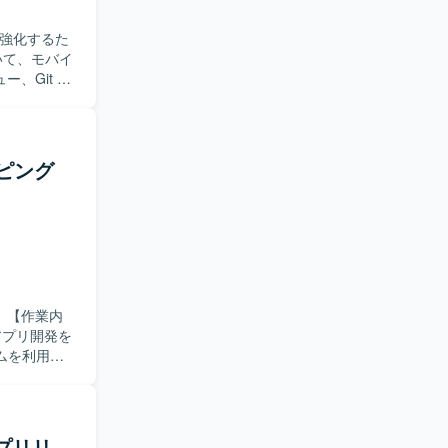
環
既存のアーキ
を強化するた
、Git を
ムメンバー
【求め
ョンを大切
習得にも前
ッピング
モバイルアプ
目指せる環
理とブランチ運
ます。
内
アプリ開発を
ムを利用し
で主体的に
ム開発やデ
アプリリ