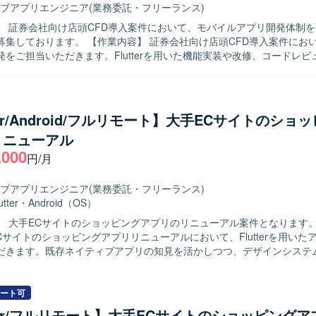
とで、新しい開発手法やツールの活用スキルを高めることができます。 【開発
ブアプリエンジニア
(業務委託・フリーランス)
tterを中心としたモバイルアプリケーション開発環境を想定しています。
】 証券会社向け店頭CFD導入案件において、モバイルアプリ開発体制
開発ルールに沿って開発を行っていただきます。
業内容】 証券会社向け店頭CFD導入案件において、モバイ
をご担当いただきます。Flutterを用いた機能実装や改修、コードレビュー
ンチ運用など、一連の開発フローに沿って作業していただきます。チー
ケーションを取りながら、課題の抽出や解決にも取り組んでいただきます。 
 モバイルアプリ開発に主体的に取り組み、チーム内でのコミュニケーシ
課題解決ができる方を求めております。金融やCFDなどのドメイン知識
tter/Android/フルリモート】大手ECサイトのショ
ただける方ですと望ましいです。 【ポジションの魅力】 金融業界向けの店
リニューアル
ビス導入という専門性の高い分野に携わることができ、Flutter による
,000
験を深めていただけます。将来的にリードエンジニアやアーキテクトを
円/月
CD やサーバーサイドなど周辺技術にも関わる機会がございます。 【開発環境】
r を中心としたモバイルアプリ開発環境にて、Git を用いたソースコード管
ブアプリエンジニア
(業務委託・フリーランス)
おります。CI/CD 環境を活用しながら継続的な開発・改善を進めており
utter
・
Android（OS）
 大手ECサイトのショッピングアプリのリニューアル案件となります。 【作業
Cサイトのショッピングアプリリニューアルにおいて、Flutterを用いた
だきます。既存ネイティブアプリの知見を活かしつつ、デザインシステ
能改修、品質向上に向けた開発業務を行っていただきます。 【求める人物像】 モ
リのユーザー体験向上に関心を持ち、デザインシステムを理解したうえ
方を求めています。 【ポジションの魅力】 大規模なECサービスのス
ート可
ンアプリ開発に携わることで、Flutterを活用したクロスプラットフォー
tter/フルリモート】大手ECサイトのショッピング