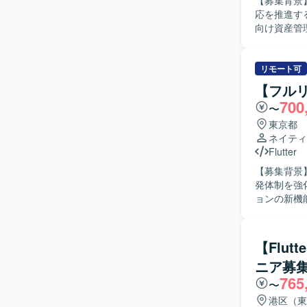
【募集背景
応を推進するため
向け資産管理
いたモバイル
す。生成A
ンを取りな
リモート可
スのアジャ
【フルリ
まで一連の工程に携わって
700
〜
極的にコミ
求めており
東京都
向きにチャレンジいた
ネイティ
ステムに関
Flutter
発スキルの両
【募集背景
え、生成A
発体制を強化するための募集
の中で、企画
ョンの新機
境】 Flu
計から実装
採用してお
す。生成A
す。
スの推進にも取り組んでいた
【Flu
推進できる
ニア募
提案を行い
765
す。 【ポジションの魅力】 Flutterを用いたモバイルアプリケーション開発に深く関わることが
〜
でき、設計
港区（東