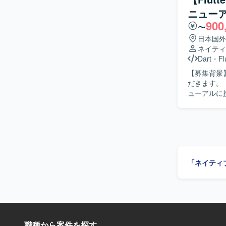
ザインシステム活用の
ニュー
フォンアプ
900
〜
日本国外
ネイティ
Dart
・
Fl
【募集背景】 【作業内容】 大手ECサイトのショッピングアプリリニューアルを
だきます。 【求める人物像】 【ポジションの魅力】 大手ECサイトのショッピングアプリリニ
「ネイティ
職種から案件を探す