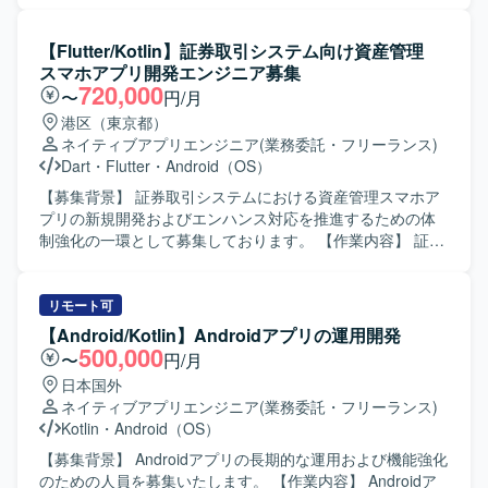
題に対して自ら提案しながら改善を進めていける方が望ま
改修、コード品質の改善、自動テストの追加・修正などを
しいです。 【ポジションの魅力】 WebとAndroidネイティ
担当していただきます。また、チームメンバーや他チーム
【Flutter/Kotlin】証券取引システム向け資産管理
ブ双方の開発に携わることで、フルスタック寄りのスキル
と連携しながら、仕様調整やレビュー対応も行っていただ
スマホアプリ開発エンジニア募集
を身につけることができます。自治体やヘルスケア領域な
きます。 【求める人物像】 チーム開発を前提に円滑なコミ
720,000
〜
円/月
ど社会貢献性の高いプロダクトに関わりながら、設計から
ュニケーションが取れ、自ら課題を発見し改善提案ができ
港区（東京都）
運用まで一連の開発プロセスを経験できる環境です。 【開
る方を求めています。既存の設計やテスト方針を尊重しつ
ネイティブアプリエンジニア
(業務委託・フリーランス)
発環境】 Kotlinを中心としたAndroidネイティブアプリ開発
つ、より良いアーキテクチャや開発プロセスを意識して取
Dart
・
Flutter
・
Android（OS）
に加え、PHP／Node.jsによるバックエンド開発、MySQL／
り組める方が望ましいです。 【ポジションの魅力】 コンシ
PostgreSQLなどのRDBを用いたシステム構成です。Gitを用
ューマ向け婚活アプリの開発に携わることで、多くのユー
【募集背景】 証券取引システムにおける資産管理スマホア
いたチーム開発を行い、Firebaseや各種クラウドサービス
ザーに影響力のあるサービス開発経験を積むことができま
プリの新規開発およびエンハンス対応を推進するための体
と連携したアプリケーション開発を実施しています。
す。既存プロダクトのエンハンス開発を通じて、アーキテ
制強化の一環として募集しております。 【作業内容】 証券
クチャ設計や自動テストの実装など、モダンなAndroid開発
取引システム向け資産管理スマホアプリの新規開発および
の知見を深めることができます。 【開発環境】 Android向
機能追加開発をご担当いただきます。Flutter を用いたモバ
けネイティブアプリ開発環境にて、Kotlin/JavaおよびGitを
イルアプリ開発を中心に、Kotlin を用いたBFF周辺の開発に
リモート可
用いたチーム開発を行います。アーキテクチャはClean
も関わっていただく想定です。生成AIを活用した開発プロ
【Android/Kotlin】Androidアプリの運用開発
Architectureを意識した構成となっている想定です。
セスを取り入れつつ、ビジネス側メンバーとコミュニケー
500,000
〜
円/月
ションを取りながら要件の整理や仕様調整、実装、レビュ
日本国外
ーを行っていただきます。スクラムベースのアジャイル開
ネイティブアプリエンジニア
(業務委託・フリーランス)
発に参加し、定期的なリリースサイクルの中で設計から実
Kotlin
・
Android（OS）
装、テスト、改善まで一連の工程に携わっていただきま
す。 【求める人物像】 チームメンバーやビジネス側と積極
【募集背景】 Androidアプリの長期的な運用および機能強化
的にコミュニケーションを取りながら、自ら課題を発見し
のための人員を募集いたします。 【作業内容】 Androidア