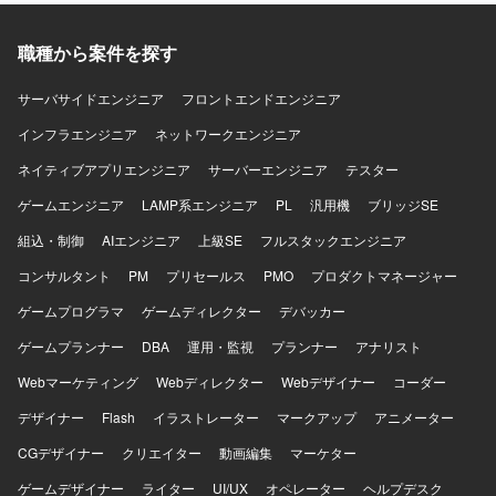
頭CFDサービス導入という専門性の高い分野に携わること
ができ、Flutter によるモバイルアプリ開発の経験を深めて
職種から案件を探す
いただけます。将来的にリードエンジニアやアーキテクト
を目指せる環境で、CI/CD やサーバーサイドなど周辺技術
にも関わる機会がございます。 【開発環境】 Flutter を中心
サーバサイドエンジニア
フロントエンドエンジニア
としたモバイルアプリ開発環境にて、Git を用いたソースコ
インフラエンジニア
ネットワークエンジニア
ード管理とブランチ運用を行っております。CI/CD 環境を
活用しながら継続的な開発・改善を進めております。
ネイティブアプリエンジニア
サーバーエンジニア
テスター
ゲームエンジニア
LAMP系エンジニア
PL
汎用機
ブリッジSE
組込・制御
AIエンジニア
上級SE
フルスタックエンジニア
コンサルタント
PM
プリセールス
PMO
プロダクトマネージャー
ゲームプログラマ
ゲームディレクター
デバッカー
ゲームプランナー
DBA
運用・監視
プランナー
アナリスト
Webマーケティング
Webディレクター
Webデザイナー
コーダー
デザイナー
Flash
イラストレーター
マークアップ
アニメーター
CGデザイナー
クリエイター
動画編集
マーケター
ゲームデザイナー
ライター
UI/UX
オペレーター
ヘルプデスク