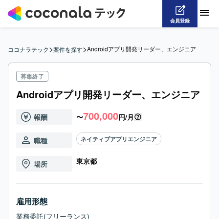
会員登録
>
>
Androidアプリ開発リーダー、エンジニア
ココナラテック
案件を探す
募集終了
Androidアプリ開発リーダー、エンジニア
700,000
報酬
〜
円/月
ネイティブアプリエンジニア
職種
東京都
場所
雇用形態
業務委託(フリーランス)