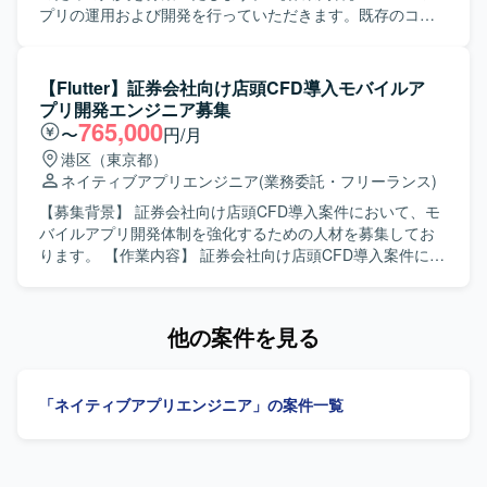
解決に向けて主体的に動ける方を求めております。新しい
プリの運用および開発を行っていただきます。既存のコー
技術や開発手法への関心が高く、生成AIなどの新しい取り
ドに対して改善提案を行いながら、品質向上と機能追加を
組みにも前向きにチャレンジいただける方が望ましいで
進めていただきます。 【求める人物像】 自発的に行動でき
す。 【ポジションの魅力】 金融領域の証券取引システムに
る方を求めております。協調性を持ち、円滑なコミュニケ
【Flutter】証券会社向け店頭CFD導入モバイルア
関わる資産管理スマホアプリ開発に携わることで、ドメイ
ーションができる方を歓迎いたします。既存のコードに対
プリ開発エンジニア募集
ン知見とモバイルアプリ開発スキルの両方を高めていただ
して主体的に改善提案ができる方にご活躍いただけます。
765,000
〜
円/月
けます。Flutter を中心としたクロスプラットフォーム開発
【ポジションの魅力】 長期的な運用と開発を通じて、
港区（東京都）
に加え、生成AIを活用した開発プロセスを経験できる環境
Androidアプリケーションの改善サイクルを継続的に経験で
ネイティブアプリエンジニア
(業務委託・フリーランス)
です。スクラムによる短い開発サイクルの中で、企画から
きる環境です。既存コードの改善提案を行うことで、設計
リリースまでの一連の流れを継続的に経験できる点も魅力
や品質向上に深く関わることができます。 【開発環境】
【募集背景】 証券会社向け店頭CFD導入案件において、モ
です。 【開発環境】 Flutter（モバイル）、Kotlin（BFF）
Androidアプリケーション開発環境にて、MVVMアーキテク
バイルアプリ開発体制を強化するための人材を募集してお
を中心とした構成で、アジャイル（スクラム）開発を採用
チャに沿った開発を行います。
ります。 【作業内容】 証券会社向け店頭CFD導入案件にお
しております。約3週間ごとのリリースサイクルで継続的な
いて、モバイルアプリ開発をご担当いただきます。Flutter
機能追加と改善を行っております。
を用いた機能実装や改修、コードレビュー、Git を用いたブ
ランチ運用など、一連の開発フローに沿って作業していた
他の案件を見る
だきます。チームメンバーとコミュニケーションを取りな
がら、課題の抽出や解決にも取り組んでいただきます。
【求める人物像】 モバイルアプリ開発に主体的に取り組
「ネイティブアプリエンジニア」の案件一覧
み、チーム内でのコミュニケーションを大切にしながら課
題解決ができる方を求めております。金融やCFDなどのド
メイン知識習得にも前向きに取り組んでいただける方です
と望ましいです。 【ポジションの魅力】 金融業界向けの店