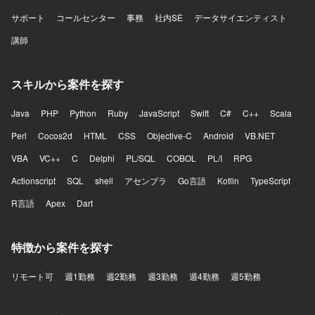
サポート
コールセンター
事務
社内SE
データサイエンティスト
講師
スキルから案件を探す
Java
PHP
Python
Ruby
JavaScript
Swift
C#
C++
Scala
Perl
Cocos2d
HTML
CSS
Objective-C
Android
VB.NET
VBA
VC++
C
Delphi
PL/SQL
COBOL
PL/I
RPG
Actionscript
SQL
shell
アセンブラ
Go言語
Kotlin
TypeScript
R言語
Apex
Dart
特徴から案件を探す
リモート可
週1勤務
週2勤務
週3勤務
週4勤務
週5勤務