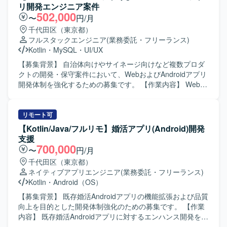
リ開発エンジニア案件
502,000
〜
円/月
千代田区（東京都）
フルスタックエンジニア
(業務委託・フリーランス)
Kotlin
・
MySQL
・
UI/UX
【募集背景】 自治体向けやサイネージ向けなど複数プロダ
クトの開発・保守案件において、WebおよびAndroidアプリ
開発体制を強化するための募集です。 【作業内容】 Webア
プリケーションおよびAndroidアプリ開発において、要件定
義から設計・実装・テスト・運用保守まで一貫してご担当
いただきます。 具体的には、自治体向け健康管理アプリの
リモート可
Web／Androidアプリ開発、サイネージ受付システムの
【Kotlin/Java/フルリモ】婚活アプリ(Android)開発
Androidアプリ開発、PHP／Node.jsを用いたバックエン
支援
ド・Webシステム開発、KotlinによるAndroidネイティブア
700,000
〜
円/月
プリ開発、REST API連携やDB設計、管理画面開発、UI/UX
千代田区（東京都）
改善、機能追加・改修対応、iOS／Web／サーバーサイドと
ネイティブアプリエンジニア
(業務委託・フリーランス)
の仕様調整・連携開発、Firebaseやクラウドサービスを利
Kotlin
・
Android（OS）
用したアプリ連携、保守運用や障害調査、パフォーマンス
改善対応などを行っていただきます。 【求める人物像】 フ
【募集背景】 既存婚活Androidアプリの機能拡張および品質
ロントエンドからバックエンドまで幅広い領域に対して主
向上を目的とした開発体制強化のための募集です。 【作業
体的にキャッチアップしながら取り組める方を求めていま
内容】 既存婚活Androidアプリに対するエンハンス開発を行
す。また、関係者とのコミュニケーションを大切にし、課
っていただきます。具体的には、新機能追加や既存機能の