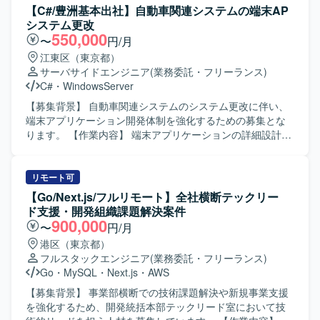
【C#/豊洲基本出社】自動車関連システムの端末AP
システム更改
550,000
〜
円/月
江東区（東京都）
サーバサイドエンジニア
(業務委託・フリーランス)
C#
・
WindowsServer
【募集背景】 自動車関連システムのシステム更改に伴い、
端末アプリケーション開発体制を強化するための募集とな
ります。 【作業内容】 端末アプリケーションの詳細設計、
製造、単体試験および結合テストまでをご担当いただきま
す。詳細設計以降の工程を中心に、テスト計画に沿って試
験実施や不具合修正などを行っていただきます。 【求める
リモート可
人物像】 与えられたタスクを一人称で遂行でき、自ら課題
【Go/Next.js/フルリモート】全社横断テックリー
を発見しながら周囲と連携して進めていただける方を求め
ド支援・開発組織課題解決案件
ています。仕様や設計内容を正確に理解し、着実に実装・
900,000
〜
円/月
試験を進められる方が望ましいです。 【ポジションの魅
港区（東京都）
力】 長期的な計画に基づくシステム更改プロジェクトに参
フルスタックエンジニア
(業務委託・フリーランス)
画いただくことで、詳細設計から結合テストまでの一連の
Go
・
MySQL
・
Next.js
・
AWS
工程に関われます。端末アプリケーション開発の経験を深
めるとともに、生成AIツールを活用した開発スタイルにも
【募集背景】 事業部横断での技術課題解決や新規事業支援
触れていただけます。 【開発環境】 C# を中心とした端末
を強化するため、開発統括本部テックリード室において技