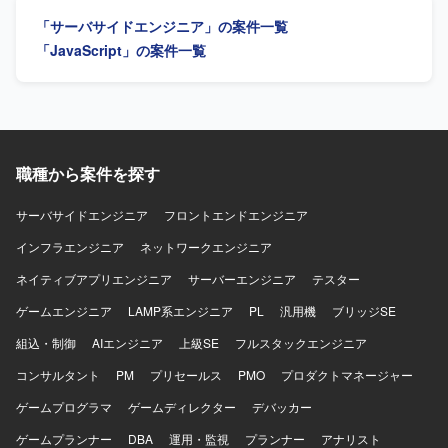
ます。Dockerを用いたコンテナ開発環境での実務経験や、
フショアでの開発体制と連携して進めていただきます。
「サーバサイドエンジニア」の案件一覧
AI駆動開発に関する知見を深められる点も特徴となりま
【求める人物像】 指示待ちではなく、自発的に発信や議論
す。長期的な参画を通じて、仕様検討から実装・改善まで
ができるマインドをお持ちの方を求めております。課題や
「JavaScript」の案件一覧
一貫して携われる機会があります。 【開発環境】
リスクを自ら抽出し、周囲を巻き込みながら解決を推進で
Next.js/Reactを用いたWebフロントエンド開発環境と、
きる方、知らない領域にも主体的にキャッチアップし、臨
PHPベースのバックエンド開発環境となります。Gitを利用
機応変に対応できる方を歓迎いたします。 【ポジションの
したソースコード管理を行い、Dockerによるコンテナ化さ
魅力】 既存システムのエンハンス開発を通じて、設計から
れた開発環境で作業を進めていただきます。仕様駆動開発
テストまで一連の工程を経験できる環境です。オフショア
やAI駆動開発の取り組みも行っており、これらの技術要素
開発との協業を通じてコミュニケーション力やマネジメン
職種から案件を探す
を取り入れた開発スタイルとなります。
ト力も磨いていただけます。生成AIの業務活用にも取り組
めるため、最新技術の活用経験を積むことができます。
サーバサイドエンジニア
フロントエンドエンジニア
【開発環境】 Javaを用いたWebアプリケーション開発環境
インフラエンジニア
となっております。ApacheおよびRDBを利用したシステム
ネットワークエンジニア
構成の中で、設計からテストまで一貫した開発経験を積ん
ネイティブアプリエンジニア
サーバーエンジニア
テスター
でいただけます。
ゲームエンジニア
LAMP系エンジニア
PL
汎用機
ブリッジSE
組込・制御
AIエンジニア
上級SE
フルスタックエンジニア
コンサルタント
PM
プリセールス
PMO
プロダクトマネージャー
ゲームプログラマ
ゲームディレクター
デバッカー
ゲームプランナー
DBA
運用・監視
プランナー
アナリスト