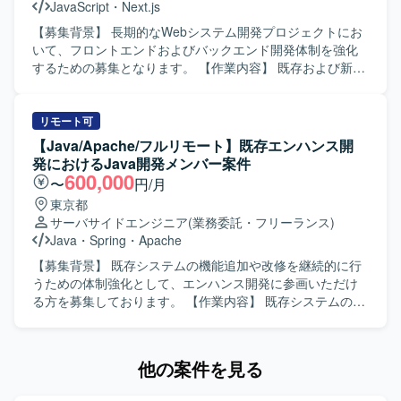
JavaScript
・
Next.js
の両面で成長できる環境です。単一プロダクトに留まら
的にキャッチアップできる方にご活躍いただきたいと考え
ず、多様な領域のプロジェクトに関わることで、アーキテ
ております。 【ポジションの魅力】 既存システムのエンハ
【募集背景】 長期的なWebシステム開発プロジェクトにお
クトやテックリードとしての経験値を高めていただけま
ンス開発を通じて、上流からテストまで一貫したWebアプ
いて、フロントエンドおよびバックエンド開発体制を強化
す。 【開発環境】 Go、Next.js、MySQL（Spannerを含
リケーション開発経験を積むことができます。他者成果物
するための募集となります。 【作業内容】 既存および新規
む）、Redis、GCP、AWS、DataDog などを利用してお
のレビューや顧客との調整を通じて、技術スキルだけでな
Webシステムのフロントエンド開発をNext.js/Reactを用い
り、支援先によってさまざまな技術スタックに触れていた
くコミュニケーション力や課題解決力も高めていくことが
てご担当いただきます。バックエンドについてはPHPを用
だけます。
できます。生成AIを活用した新しい開発スタイルにチャレ
いたWebアプリケーション開発を行っていただき、API連携
リモート可
ンジできる環境です。 【開発環境】 Javaを中心としたWeb
や画面とのデータ連携も実装いただきます。Gitを用いたチ
【Java/Apache/フルリモート】既存エンハンス開
アプリケーション開発環境のもと、ApacheやRDBを利用し
ーム開発プロセスに参加し、コードレビューやブランチ運
発におけるJava開発メンバー案件
たシステムの機能追加・改修を行っております。Spring系
用ルールに沿った開発を行います。Dockerを利用した開発
600,000
〜
円/月
フレームワークなどを用いた開発スタイルに触れる機会も
環境の構築やコンテナベースでの動作確認も実施いただき
東京都
ございます。
ます。仕様駆動開発やAI駆動開発の考え方を取り入れなが
サーバサイドエンジニア
(業務委託・フリーランス)
ら、AI活用を意識した設計・実装にも携わっていただきま
Java
・
Spring
・
Apache
す。 【求める人物像】 フロントエンドとバックエンドの両
面で主体的に開発を進められる方を求めています。チーム
【募集背景】 既存システムの機能追加や改修を継続的に行
メンバーとのコミュニケーションを大切にしながら、Gitを
うための体制強化として、エンハンス開発に参画いただけ
前提とした開発フローに順応できる方を歓迎いたします。
る方を募集しております。 【作業内容】 既存システムのエ
新しい技術やAIを活用した開発手法に興味を持ち、自ら学
ンハンス開発におけるJavaを用いたWeb開発を担当してい
びながら提案や改善を行っていただける方にマッチする環
ただきます。設計からテストまでの一連の工程に携わって
境です。 【ポジションの魅力】 Next.js/ReactとPHPを組み
いただきます。既存システムの機能追加や改修を中心に、
他の案件を見る
合わせたWebシステム開発に継続的に関わることで、フロ
能動的なコミュニケーションや課題解決を行いながら、生
ントエンド・バックエンド双方のスキルを高めていただけ
成AIの活用も行っていただきます。設計から開発まではオ