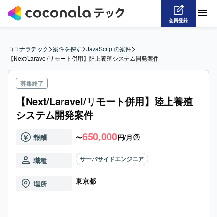
会員登録
>
>
>
ココナラテック
案件を探す
JavaScriptの案件
【Next/Laravel/リモート併用】陸上養殖システム開発案件
募集終了
【Next/Laravel/リモート併用】陸上養殖
システム開発案件
650,000
報酬
〜
円/月
サーバサイドエンジニア
職種
東京都
場所