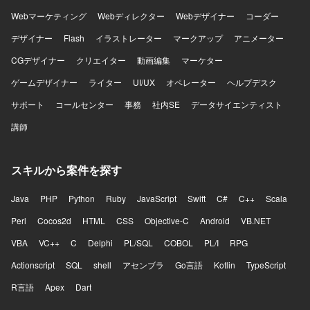
Webマーケティング
Webディレクター
Webデザイナー
コーダー
デザイナー
Flash
イラストレーター
マークアップ
アニメーター
CGデザイナー
クリエイター
動画編集
マーケター
ゲームデザイナー
ライター
UI/UX
オペレーター
ヘルプデスク
サポート
コールセンター
事務
社内SE
データサイエンティスト
講師
スキルから案件を探す
Java
PHP
Python
Ruby
JavaScript
Swift
C#
C++
Scala
Perl
Cocos2d
HTML
CSS
Objective-C
Android
VB.NET
VBA
VC++
C
Delphi
PL/SQL
COBOL
PL/I
RPG
Actionscript
SQL
shell
アセンブラ
Go言語
Kotlin
TypeScript
R言語
Apex
Dart