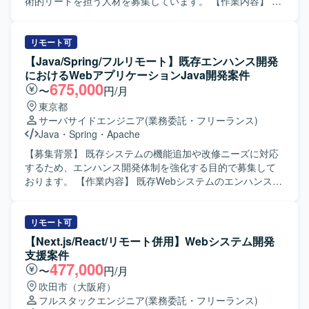
アプリケーション開発環境で、WPF や VS Code、Github
術的リードを担う人材を募集しています。 【作業内容】 あ
Copilot などのツールを利用する構成となります。開発環境
らゆる事業部や横断的な企画を推進する部門と連携し、新
用マシンと作業マシンを用途に応じて使い分ける体制で
規開発の立ち上げや全社横断プロジェクトに携わっていた
す。
だきます。CTOやVPoEと連携しながら、開発組織および
リモート可
様々なプロダクトの技術的課題を特定・解決していきま
【Java/Spring/フルリモート】既存エンハンス開発
す。事業計画フェーズから全社横断プロジェクトや新規事
におけるWebアプリケーションJava開発案件
業の立ち上げを支援し、アーキテクチャレビューや技術的
675,000
〜
円/月
課題の解決を通じて各事業部を支援します。インフラ、ア
東京都
プリケーション両面からモダン化を推進し、生産性向上と
サーバサイドエンジニア
(業務委託・フリーランス)
リスク軽減を図るほか、開発組織の課題解決、エンジニア
Java
・
Spring
・
Apache
の育成や採用支援にも関わっていただきます。 【求める人
物像】 複数プロダクトや組織を横断して技術課題に向き合
【募集背景】 既存システムの機能追加や改修ニーズに対応
い、自ら課題を設定しながら関係者を巻き込んで計画を遂
するため、エンハンス開発体制を強化する目的で募集して
行できる方を求めています。新旧さまざまなシステムへの
おります。 【作業内容】 既存Webシステムのエンハンス開
キャッチアップが早く、インフラからバックエンド、フロ
発において、Javaを用いた設計〜テストまでの一連の工程
ントエンドまで幅広い技術スタックに対して学習意欲と好
を担当していただきます。既存機能の追加・改修を中心
奇心を持って取り組める方が望ましいです。テスト駆動開
に、ApacheやRDBを考慮した設計・実装、他者成果物のレ
リモート可
発やモダンアーキテクチャに関心があり、長期的な視点で
ビュー、課題やリスクの抽出と改善推進などを行っていた
【Next.js/React/リモート併用】Webシステム開発
開発組織とプロダクトの成長にコミットいただける方を歓
だきます。また、生成AIを活用した業務効率化も適宜検討
支援案件
迎いたします。 【ポジションの魅力】 CTOやVPoEと近い
しながら進めていただきます。 【求める人物像】 自発的に
477,000
〜
円/月
立場で、全社横断の技術戦略やプロジェクトに深く関わる
課題やリスクを発見し、関係者を巻き込みながら解決に動
吹田市（大阪府）
ことができます。新規事業の立ち上げから既存プロダクト
ける方を求めております。顧客に対して分かりやすく説明
フルスタックエンジニア
(業務委託・フリーランス)
のモダン化まで幅広いテーマに携わることで、技術・組織
できるコミュニケーション力を持ち、新しい領域にも主体