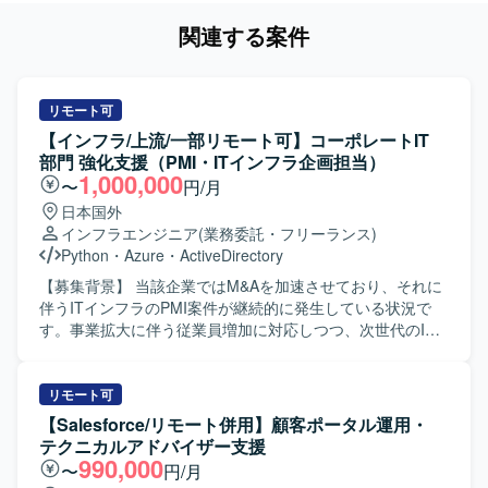
関連する案件
リモート可
【インフラ/上流/一部リモート可】コーポレートIT
部門 強化支援（PMI・ITインフラ企画担当）
1,000,000
〜
円/月
日本国外
インフラエンジニア
(業務委託・フリーランス)
Python
・
Azure
・
ActiveDirectory
【募集背景】 当該企業ではM&Aを加速させており、それに
伴うITインフラのPMI案件が継続的に発生している状況で
す。事業拡大に伴う従業員増加に対応しつつ、次世代のIT
構想や新規技術の検証といった戦略的な取り組みを推進す
るため、ITサービスグループの体制強化を図っておりま
す。変動する業務量へ柔軟に対応し、PMI案件の推進力を高
リモート可
めるために経験豊富な方に即戦力としてご活躍いただきた
【Salesforce/リモート併用】顧客ポータル運用・
く、本案件を募集いたします。 【作業内容】 M&A成立後の
テクニカルアドバイザー支援
PMI案件発生時に、プロジェクトリーダーとしてITインフラ
990,000
〜
円/月
統合プロジェクトの中心的な役割を担っていただきます。