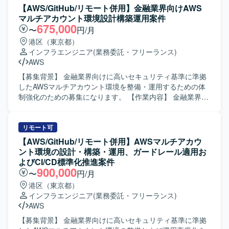
術・知見の幅を広げられる環境です。また、新規サービス
援だけでなくメンバー育成やスキルトランスファーを通じ
よび推進をご担当いただきます。大手メガバンクの社内シ
【AWS/GitHub/リモート併用】金融業界向けAWS
の技術検証や既存サービスの高度化といった戦略的なテー
て組織全体のレベルアップに貢献できる点も魅力です。
ステムにおいて、現状運用を行っているシステムの基盤改
マルチアカウント環境設計構築運用案件
マにも関与できるため、企画・検証から実務まで一貫した
【開発環境】 Service CloudおよびExperience Cloudを中心
善を行います。ユーザーがAWSマネジメントコンソールに
675,000
〜
円/月
経験を積むことができます。 【開発環境】 Active Directory
としたSalesforce環境において、権限管理やセキュリティ設
ログインして作業を行う前提で、AWSマネジメントコンソ
港区（東京都）
/ Entra ID、Microsoft365、Google Workspace、WAN / LAN
計などの運用・改善業務を行います。
ールへのログインが不正なログインではないかを監査でき
インフラエンジニア
(業務委託・フリーランス)
/ VPN、PCキッティング、MDM（Intune, Jamf 等）、
る仕組みを構築します。CloudTrailがS3にログを出力し、そ
AWS
EDR、ゼロタッチデプロイメント（Autopilot, Apple DEP
れをAthenaテーブルに格納し、EC2からのETL処理を実施
等）、Windows / Linuxサーバ、Azure、AWS、各種セキュ
してRedshiftへデータを格納し、Tableauで監査を行う一連
【募集背景】 金融業界向けに高いセキュリティ基準に準拠
リティソリューション、iPaaS、RPAなどを活用したITイン
の仕組みを設計・実装・改善していただきます。 【求める
したAWSマルチアカウント環境を整備・運用するための体
フラ環境です。
人物像】 お客様の要望に応じて様々な対応を行う必要があ
制強化のための募集になります。 【作業内容】 金融業界の
るため、受け身ではなく能動的かつ積極的に動ける方を求
高いセキュリティ基準に準拠したAWSマルチアカウント環
めています。不明点は自身の言葉で咀嚼した上で質問する
境の設計・構築・運用およびガードレールの適用を行って
など、思考力や言語化が得意な方が望ましいです。また、
いただきます。具体的には、AWS Organizationsを用いたマ
リモート可
報連相などの基本的なコミュニケーションが適切に行える
ルチアカウントの統制管理として、SCPの設計・検証・適
【AWS/GitHub/リモート併用】AWSマルチアカウ
方を求めています。 【ポジションの魅力】 大手金融機関の
用を実施していただきます。また、CloudTrail、
ント環境の設計・構築・運用、ガードレール適用お
社内システムにおけるビッグデータ基盤および監査基盤の
GuardDuty、Security Hub等を用いた各種セキュリティ・監
よびCI/CD標準化推進案件
改善に携わることで、大規模なAWSデータ基盤の設計や運
査ログの集約および監視基盤の運用を担当していただきま
900,000
〜
円/月
用スキルを高めていただけます。CloudTrailやAthena、
す。併せて、GitHubのOrganizationやマスターアカウント
港区（東京都）
Redshift、Tableauなど複数のサービスを組み合わせた監査
の管理・運用として、ポリシー設定、アクセス権限管理、
インフラエンジニア
(業務委託・フリーランス)
基盤構築の経験を積むことができ、今後のキャリアにおい
CI/CD環境の整備を推進していただきます。さらに、金融水
AWS
ても汎用性の高い知見が得られます。 【開発環境】
準のセキュリティ要件に基づくインフラコードのレビュー
AWS（CloudTrail、S3、Athena、Glue、EC2、
および展開も行っていただきます。 【求める人物像】 金融
【募集背景】 金融業界向けに高いセキュリティ基準に準拠