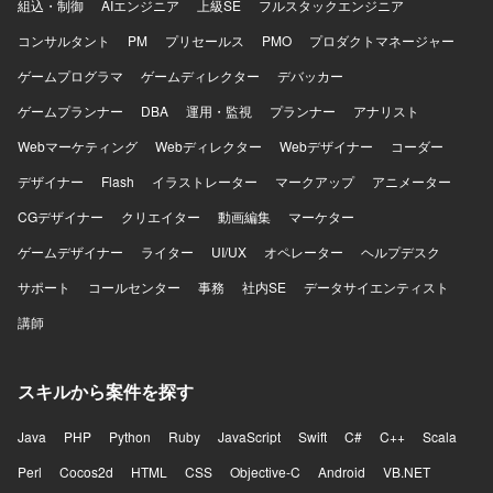
組込・制御
AIエンジニア
上級SE
フルスタックエンジニア
ていただけます。CNAPPやIaC、CI/CDなどの最新のクラウ
ドネイティブ技術に触れながら、マルチアカウント環境の
コンサルタント
PM
プリセールス
PMO
プロダクトマネージャー
標準化や自動化を推進できる点も大きな魅力です。 【開発
ゲームプログラマ
ゲームディレクター
デバッカー
環境】 AWS Organizations、CloudTrail、GuardDuty、
Security Hub、GitHub、Terraform、CloudFormation、
ゲームプランナー
DBA
運用・監視
プランナー
アナリスト
CI/CDパイプライン（GitHub Actionsなど）を利用した環境
Webマーケティング
です。
Webディレクター
Webデザイナー
コーダー
デザイナー
Flash
イラストレーター
マークアップ
アニメーター
CGデザイナー
クリエイター
動画編集
マーケター
ゲームデザイナー
ライター
UI/UX
オペレーター
ヘルプデスク
サポート
コールセンター
事務
社内SE
データサイエンティスト
講師
スキルから案件を探す
Java
PHP
Python
Ruby
JavaScript
Swift
C#
C++
Scala
Perl
Cocos2d
HTML
CSS
Objective-C
Android
VB.NET