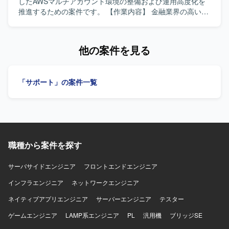
Redshift）、Tableau、JP1、SQL
業界水準のセキュリティ要件を理解しつつ、AWSマルチア
したAWSマルチアカウント環境の整備および運用高度化を
カウント環境やGitHubを活用した統制管理に主体的に取り
推進するための案件です。 【作業内容】 金融業界の高いセ
組んでいただける方を求めています。新しいサービスやツ
キュリティ基準（FISC安全対策基準など）に準拠したAWS
ールの検証導入にも前向きに取り組み、チームと連携しな
マルチアカウント環境の設計・構築・運用、およびガード
がら標準化や自動化を推進していただける方が望ましいで
レール（SCP等）の適用を行っていただきます。合わせて
他の案件を見る
す。 【ポジションの魅力】 金融業界レベルの高いセキュリ
GitHub等の開発プラットフォームにおける組織管理やCI/CD
ティ基準に準拠したクラウド環境の設計・運用に携わるこ
の標準化を推進していただきます。具体的には、AWS
とで、AWSマルチアカウント統制やCNAPP、IaC、CI/CDな
Organizationsを用いたマルチアカウントの統制管理（SCP
「サポート」の案件一覧
ど先進的な技術要素を幅広く経験することができます。セ
の設計・検証・適用）、各種セキュリティ・監査ログの集
キュリティとクラウドインフラの両面で専門性を高めるこ
約および監視基盤の運用（CloudTrail、GuardDuty、
とができるポジションです。 【開発環境】 AWS
Security Hub等）、GitHubのOrganization/マスターアカウ
Organizations、CloudTrail、GuardDuty、Security Hub、
ントの管理・運用（ポリシー設定、アクセス権限管理、
GitHub、Terraform、CloudFormation、GitHub Actionsなど
CI/CD環境の整備）、金融水準のセキュリティ要件に基づく
を利用しています。
インフラコード（IaC: Terraform等）のレビューおよび展開
職種から案件を探す
などを担当していただきます。 【求める人物像】 金融業界
水準のセキュリティ要件を意識しながらインフラ設計・運
用ができる方や、マルチアカウント環境やガードレールの
サーバサイドエンジニア
フロントエンドエンジニア
設計に主体的に取り組んでいただける方を求めています。
インフラエンジニア
ネットワークエンジニア
また、GitHubやCI/CDの標準化といった開発基盤の整備にも
前向きに関わっていただける方が望ましいです。 【ポジシ
ネイティブアプリエンジニア
サーバーエンジニア
テスター
ョンの魅力】 金融業界向けの高セキュリティ要求を満たす
ゲームエンジニア
AWSマルチアカウント基盤の設計・運用に携わることで、
LAMP系エンジニア
PL
汎用機
ブリッジSE
クラウドセキュリティやガバナンスの高度な知見を習得し