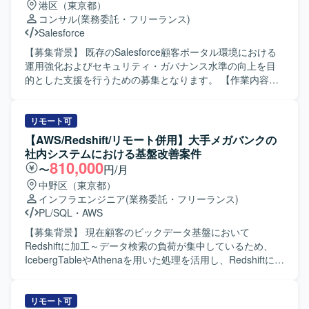
港区（東京都）
PMIの規模によっては外部パートナーとチームを編成し、統
コンサル
(業務委託・フリーランス)
合作業の計画策定や推進、関係者調整を行っていただきま
Salesforce
す。具体的には、Active DirectoryやEntra IDへの統合、
Microsoft365やGoogle Workspaceの導入支援、WAN回線の
【募集背景】 既存のSalesforce顧客ポータル環境における
敷設やVPNの導入支援、既存PCのリプレースやMDM導入支
運用強化およびセキュリティ・ガバナンス水準の向上を目
援、ハードウェアおよびライセンス資産の見直しなどに関
的とした支援を行うための募集となります。 【作業内容】
わっていただきます。また、ITサービスグループが抱える
Salesforce環境に対するセキュリティ設定評価や現状課題の
課題に対して、新規サービス（EDR、ゼロタッチデプロイ
抽出、改善計画の立案などのアセスメント業務を行ってい
メントなど）の比較・技術検証、ヘルプデスクからのエス
ただきます。また、先方運用チームへの技術支援やテクニ
リモート可
カレーション案件のサポート、既存サービスの高度化支援
カル相談対応、ベストプラクティスの提供などの技術相
【AWS/Redshift/リモート併用】大手メガバンクの
（ツール間連携、AI活用など）、グループ会社へのITサポー
談・伴走支援を実施していただきます。さらに、メンバー
社内システムにおける基盤改善案件
ト体制の強化支援などの業務にも携わっていただきます。
育成やスキルトランスファーを通じたナレッジ共有を行
810,000
〜
円/月
【求める人物像】 ITインフラ領域において主体的にプロジ
い、システム運用面での妥当性評価や安全性に関するアド
中野区（東京都）
ェクトを推進でき、関係部門や外部パートナーと円滑にコ
バイスなどのガバナンス支援にも携わっていただきます。
インフラエンジニア
(業務委託・フリーランス)
ミュニケーションを取りながら調整・合意形成を進められ
【求める人物像】 Salesforceに関する豊富な知見をもち、
PL/SQL
・
AWS
る方を求めております。変化の多い環境下でも柔軟に対応
自ら課題を抽出し改善提案まで推進いただける方を求めて
し、自ら課題を発見して解決策を提案・実行していただけ
います。運用チームや関係者と円滑にコミュニケーション
【募集背景】 現在顧客のビックデータ基盤において
る方にご活躍いただきたいと考えております。 【ポジショ
を取りながら、技術面とマネジメントの両面で主体的にリ
Redshiftに加工～データ検索の負荷が集中しているため、
ンの魅力】 継続的に発生するPMI案件を通じて、M&Aにお
ードいただける方が望ましいです。 【ポジションの魅力】
IcebergTableやAthenaを用いた処理を活用し、Redshiftに集
けるIT統合の実務経験を豊富に積むことができます。ID基
Service CloudおよびExperience Cloudを中心とした大規模
中している処理負荷を下げるための基盤改善を行うプロジ
盤、コラボレーションツール、ネットワーク、エンドポイ
環境において、セキュリティやガバナンスを含む上流工程
ェクトになります。 【作業内容】 AWS上に構築されたビッ
ント管理など幅広いITインフラ領域に携われるため、技
から運用支援まで一貫して関わることができます。技術支
グデータ基盤およびBI環境（Redshift）の保守、改善対応お
リモート可