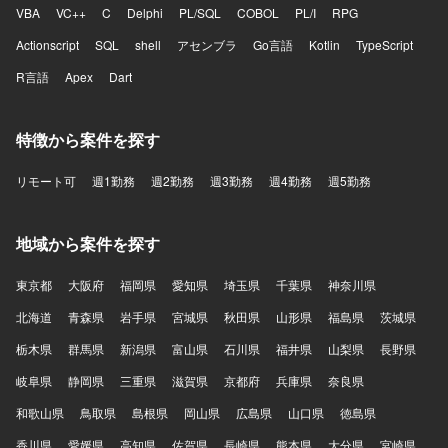
VBA
VC++
C
Delphi
PL/SQL
COBOL
PL/I
RPG
Actionscript
SQL
shell
アセンブラ
Go言語
Kotlin
TypeScript
R言語
Apex
Dart
特徴から案件を探す
リモート可
週1勤務
週2勤務
週3勤務
週4勤務
週5勤務
地域から案件を探す
東京都
大阪府
福岡県
愛知県
埼玉県
千葉県
神奈川県
北海道
青森県
岩手県
宮城県
秋田県
山形県
福島県
茨城県
栃木県
群馬県
新潟県
富山県
石川県
福井県
山梨県
長野県
岐阜県
静岡県
三重県
滋賀県
京都府
兵庫県
奈良県
和歌山県
鳥取県
島根県
岡山県
広島県
山口県
徳島県
香川県
愛媛県
高知県
佐賀県
長崎県
熊本県
大分県
宮崎県