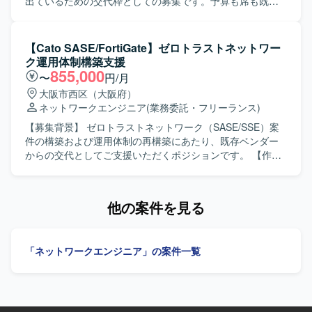
す。ZTNAやSASE領域へのキャッチアップ意欲が高く、関
出ているための交代枠としての募集です。予算も席も既に
連技術への理解を深めながら主体的に動いていただける方
存在する枠のため、決裁が早いのが特徴です。 【作業内
が望ましいです。 【ポジションの魅力】 大規模な端末VPN
容】 ゼロトラストネットワーク（SASE/SSE）の構築・運
更改およびZTNA導入プロジェクトに参画することで、
用体制を立ち上げていただきます。NW領域（WAN、
【Cato SASE/FortiGate】ゼロトラストネットワー
Zscalerをはじめとしたゼロトラスト関連技術やNWセキュ
IPSec、DNS、DHCP等）およびNWセキュリティ領域
ク運用体制構築支援
リティ、認証基盤、運用設計に関する実務経験を広く積む
（FW、URLフィルタ等のポリシー）の設計・構築・移行・
855,000
〜
円/月
ことができます。大規模ユーザ展開や運用展開に関わるこ
運用を行っていただきます。お客様との調整・コミュニケ
大阪市西区（大阪府）
とで、上流から下流まで一連のプロセスに携われる点も魅
ーションを行いながら、運用設計や手順化、ベンダ管理を
ネットワークエンジニア
(業務委託・フリーランス)
力です。 【開発環境】 Zscaler(ZIA/ZPA想定)、Cisco
含む体制づくりを実施していただきます。WAN・IPSec・
AnyConnect、FortiGate、EntraID/AzureAD等の認証基盤、
FWポリシーの設計と運用をお客様と会話しながら回してい
【募集背景】 ゼロトラストネットワーク（SASE/SSE）案
ZTNA/SASE関連ソリューションを活用したネットワークお
ただきます。 【求める人物像】 WANやIPSec、FWポリシ
件の構築および運用体制の再構築にあたり、既存ベンダー
よびセキュリティ環境です。
ーに関する知識と運用経験を活かしながら、お客様とコミ
からの交代としてご支援いただくポジションです。 【作業
ュニケーションを取りつつ設計から運用まで主体的に対応
内容】 ゼロトラストネットワーク（SASE/SSE）環境にお
していただける方を求めています。既存体制の課題を理解
けるネットワークおよびネットワークセキュリティの設
し、運用体制の立て直しに前向きに取り組んでいただける
計・構築・移行・運用体制の構築を行っていただきます。
他の案件を見る
方が望ましいです。 【ポジションの魅力】 ゼロトラストネ
既存ベンダーからの引き継ぎを行いながら、安定した運用
ットワークの構築・運用体制立ち上げに中心メンバーとし
体制の確立と改善提案を実施していただきます。 【求める
て関わることができる案件です。既存ベンダーの交代枠の
人物像】 ネットワークおよびネットワークセキュリティに
「ネットワークエンジニア」の案件一覧
ため、予算と席が確保されており意思決定が速い環境でご
関する知識と運用経験を活かし、お客様とコミュニケーシ
参画いただけます。NS側のマネジメント支援も付いてお
ョンを取りながら主体的に業務を推進していただける方を
り、メンバークラスの方でも支えられる体制の中で経験を
求めています。 【ポジションの魅力】 ゼロトラストネット
積むことができます。 【開発環境】 ゼロトラストネットワ
ワーク（SASE/SSE）領域において、複数製品に触れながら
ーク（SASE/SSE）環境におけるNW領域（WAN、IPSec、
運用体制構築に深く関与できるため、ネットワークセキュ