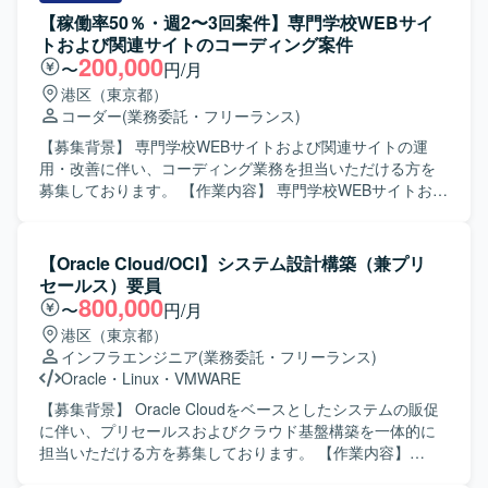
【稼働率50％・週2〜3回案件】専門学校WEBサイ
トおよび関連サイトのコーディング案件
200,000
〜
円/月
港区（東京都）
コーダー
(業務委託・フリーランス)
【募集背景】 専門学校WEBサイトおよび関連サイトの運
用・改善に伴い、コーディング業務を担当いただける方を
募集しております。 【作業内容】 専門学校WEBサイトおよ
び関連サイトにおけるページ追加や更新、修正対応などの
コーディング業務を行っていただきます。デザインデータ
をもとにしたHTML/CSSでの実装や、既存ページの調整・
【Oracle Cloud/OCI】システム設計構築（兼プリ
改修を中心にご対応いただきます。 【求める人物像】 サイ
セールス）要員
トの目的や構成を理解しながら、丁寧かつ正確にコーディ
800,000
〜
円/月
ングができる方を求めております。コミュニケーションを
港区（東京都）
取りながら柔軟に対応いただける方ですと望ましいです。
インフラエンジニア
(業務委託・フリーランス)
【ポジションの魅力】 教育関連のWEBサイトに継続的に関
Oracle
・
Linux
・
VMWARE
わることで、サイト全体の構造や運用方針を踏まえたコー
ディングスキルを身につけていただけます。デザイン意図
【募集背景】 Oracle Cloudをベースとしたシステムの販促
を反映した実装に携わることで、より実務的なフロントエ
に伴い、プリセールスおよびクラウド基盤構築を一体的に
ンドスキルの向上が期待できます。 【開発環境】
担当いただける方を募集しております。 【作業内容】
HTML/CSSを中心としたコーディング環境を想定しており
Oracle Cloudをベースとしたシステムの販促において、引