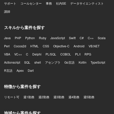
サポート
コールセンター
事務
社内SE
データサイエンティスト
講師
スキルから案件を探す
Java
PHP
Python
Ruby
JavaScript
Swift
C#
C++
Scala
Perl
Cocos2d
HTML
CSS
Objective-C
Android
VB.NET
VBA
VC++
C
Delphi
PL/SQL
COBOL
PL/I
RPG
Actionscript
SQL
shell
アセンブラ
Go言語
Kotlin
TypeScript
R言語
Apex
Dart
特徴から案件を探す
リモート可
週1勤務
週2勤務
週3勤務
週4勤務
週5勤務
地域から案件を探す