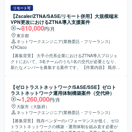
ます。
き合いの来た案件に対する見積や提案などのプリセールス
業務を担当していただきます。また、受注した案件におい
リモート可
ては、プロジェクトリーダーとしてクラウド基盤の構築や
【Zscaler/ZTNA/SASE/リモート併用】大規模端末
移行作業を推進し、手足要員への指示出しを行っていただ
VPN更改におけるZTNA導入支援案件
きます。ネットワークのみではなく、監視やバックアッ
810,000
〜
円/月
プ、セキュリティ、運用といった非機能要件も含めたクラ
東京都
ウドインフラ全体の設計・構築に携わっていただきます。
ネットワークエンジニア
(業務委託・フリーランス)
【求める人物像】 お客様との仕様調整や認識合わせを主体
Cisco
的に行いながら、クラウド基盤全体を俯瞰して設計・構築
をリードしていただける方を求めております。技術的な知
【募集背景】 大手小売系企業におけるZTNA導入プロジェ
見をもとに提案内容をわかりやすく説明し、関係者と円滑
クトにおいて、3名チームのうち1名の交代が必要となり、
にコミュニケーションが取れる方を歓迎いたします。 【ポ
新たなメンバーを募集する案件です。 【作業内容】 既存
ジションの魅力】 プリセールスから設計・構築まで一連の
VPN環境からZscalerへの移行に伴い、ZTNA/SASE導入支援
フェーズに関わることができ、Oracle Cloud Infrastructure
を行っていただきます。既存VPN環境調査やアクセス制御
を中心としたクラウドインフラの知見を幅広く深めていた
設計、認証・権限設計、ネットワーク設計および移行設
【ゼロトラストネットワーク/SASE/SSE】ゼロト
だけます。お客様との上流工程における調整や提案活動を
計、運用設計などを担当していただきます。また、テスト
ラストネットワーク運用体制構築案件（交代枠）
通じて、技術力だけでなく提案力やリーダーシップも磨い
計画の策定および推進、ユーザ展開支援、障害や問い合わ
1,260,000
〜
円/月
ていただけるポジションです。 【開発環境】 Oracle Cloud
せ対応まで一貫してご対応いただきます。設計書は整備済
大阪市（大阪府）
Infrastructure(OCI)を中心としたクラウド環境をベースに、
みのため、基本的には既存設計に沿ってテストからユーザ
ネットワークエンジニア
(業務委託・フリーランス)
監視やバックアップ、セキュリティ、運用などの非機能要
展開までを進めていただきます。 【求める人物像】 ネット
件を考慮したインフラ設計・構築を行っていただきます。
ワークだけでなく認証や運用の観点を持ち、ユーザ展開や
【募集背景】 既存ベンダーのパフォーマンスが低く、ゼロ
問い合わせ対応を含めて柔軟に対応できる方を求めていま
トラストネットワークの構築・運用体制を組み直す必要が