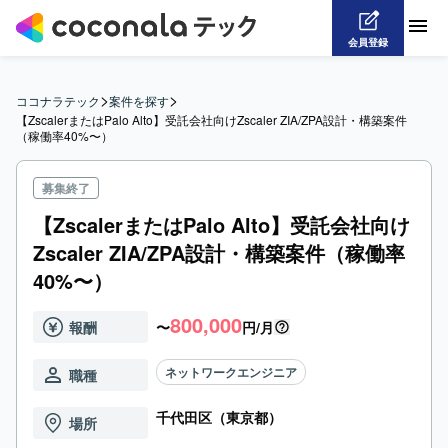
会員登録
>
>
ココナラテック
案件を探す
【ZscalerまたはPalo Alto】受託会社向けZscaler ZIA/ZPA設計・構築案件
（稼働率40%〜）
募集終了
【ZscalerまたはPalo Alto】受託会社向け
Zscaler ZIA/ZPA設計・構築案件（稼働率
40%〜）
800,000
報酬
〜
円/月
ネットワークエンジニア
職種
千代田区（東京都）
場所