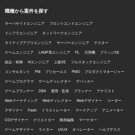
DNS、DHCP等）およびNWセキュリティ領域（FW、URL
リティ分野でのスキルアップが期待できる環境です。 【開
フィルタ等）の設計・構築・移行・運用を行うネットワー
職種から案件を探す
発環境】 ゼロトラストネットワーク（SASE/SSE）環境お
クインフラ環境です。
よび各種ネットワークセキュリティ製品を用いた運用環境
です。
サーバサイドエンジニア
フロントエンドエンジニア
インフラエンジニア
ネットワークエンジニア
ネイティブアプリエンジニア
サーバーエンジニア
テスター
ゲームエンジニア
LAMP系エンジニア
PL
汎用機
ブリッジSE
組込・制御
AIエンジニア
上級SE
フルスタックエンジニア
コンサルタント
PM
プリセールス
PMO
プロダクトマネージャー
ゲームプログラマ
ゲームディレクター
デバッカー
ゲームプランナー
DBA
運用・監視
プランナー
アナリスト
Webマーケティング
Webディレクター
Webデザイナー
コーダー
デザイナー
Flash
イラストレーター
マークアップ
アニメーター
CGデザイナー
クリエイター
動画編集
マーケター
ゲームデザイナー
ライター
UI/UX
オペレーター
ヘルプデスク