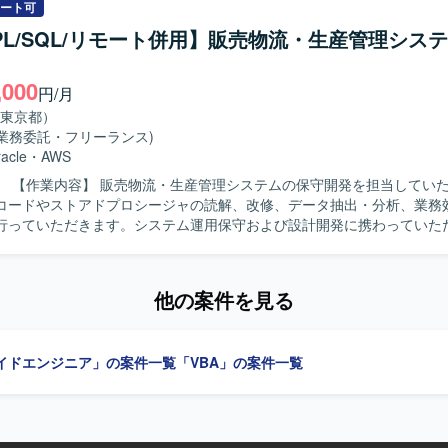
ュニケーションが円滑に取れる方を求めております。問題意識を持ち、主
ート可
するポジションです。 【ポジションの魅力】 基幹システム刷新に関わ
/PL/SQL/リモート併用】販売物流・生産管理シス
存システムの保守・運用のみならず、改修や結合テストなどを通じて上
発プロセスに携わることができます。VB.netおよびOracleDBを中心
,000
とができます。 【開発環境】 VB.netおよびOracleDBを中心とし
円/月
テム開発・保守環境となります。
東京都）
(業務委託・フリーランス)
acle
・
AWS
ただきます。
コードやストアドプロシージャの読解、改修、データ抽出・分析、業務
行っていただきます。システム運用保守および設計開発に携わっていた
物像】 能動的に業務を推進し、関係部署や現場と円滑に連携できる方を
できます。 【開発環境】 Excel VBA、Oracle（PL/SQL）を使用します。
他の案件を見る
イドエンジニア」の案件一覧
「VBA」の案件一覧