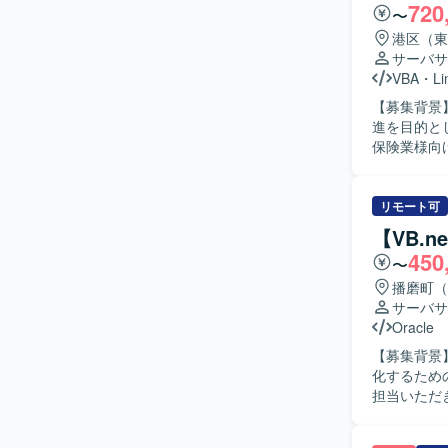
720
も責任感を
〜
ョンを取りな
港区（東
ョンの魅力
サーバサ
ンフラ運用
VBA
・
Li
Excelマ
【募集背景
・NotesD
進を目的とし
保険業様向
による開発
画の作成お
プリントテスト
リモート可
険分野の業
【VB.
組んでいた
450
〜
スや品質向上に意欲
オープン系
播磨町（
ていただけ
サーバサ
ペシャリストとして
Oracle
開発環境を
【募集背景
を実施しま
化するための募集となります。 【
担当いただ
を行っていた
ストから新基