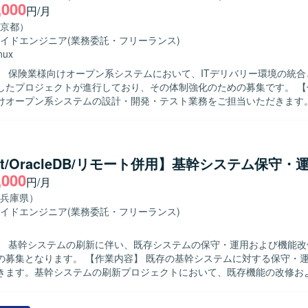
,000
持って取り組んでいただける方を求めています。 ・関係者と円滑にコミ
円/月
がら、状況報告や相談を適切に行っていただける方を歓迎いたします。 【ポジ
京都）
】 ・特権ID管理やセキュリティパッチ適用など、リスク管理領域の実
イドエンジニア
(業務委託・フリーランス)
・セキュリティに関する知見を深めていただけます。 ・NotesDBやバ
nux
クロなどを活用した運用自動化・効率化の経験を積むことができます。 【開発環境】
】 保険業様向けオープン系システムにおいて、ITデリバリー環境の統合
B ・Excelマクロ、Lotusスクリプト
たプロジェクトが進行しており、その体制強化のための募集です。 【作業内容】
けオープン系システムの設計・開発・テスト業務をご担当いただきます。Exc
や、Webアプリケーション、モバイルアプリケーション、APIを対象と
よびテスト実施を行っていただきます。アジャイルデリバリーモデルに
への参画を通じて品質向上に貢献していただきます。 【求める人物像】 生命保
務知識を活かしながら、アジャイル開発環境で主体的に設計・開発・テ
net/OracleDB/リモート併用】基幹システム保守・
だける方を求めています。Excel VBAなど既存のスキルを活かしつつ、
,000
円/月
的に取り組んでいただける方です。 【ポジションの魅力】 保険業界向けの
システム開発に携わることで、ドメイン知識とアジャイル開発の経験を
兵庫県）
ます。設計・開発からテストまで一連の工程に関わることで、アプリケ
イドエンジニア
(業務委託・フリーランス)
のスキルを幅広く磨いていただけます。 【開発環境】 Excel VBAを用いた
中心に、Linux環境などのオープン系技術を組み合わせたシステム開発
】 基幹システムの刷新に伴い、既存システムの保守・運用および機能改
す。
作業内容】 既存の基幹システムに対する保守・運用業務をご
きます。基幹システムの刷新プロジェクトにおいて、既存機能の改修お
だきます。VB.netおよびOracleDBを用いたプログラム開発や改修を
幹システムとの結合テストまで一連の工程をご担当いただきます。 【求める人物