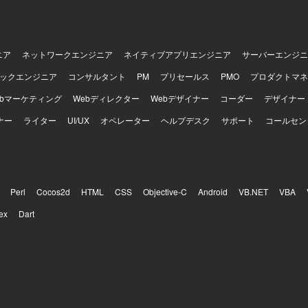
ニア
ネットワークエンジニア
ネイティブアプリエンジニア
サーバーエンジニ
ックエンジニア
コンサルタント
PM
プリセールス
PMO
プロダクトマネ
ebマーケティング
Webディレクター
Webデザイナー
コーダー
デザイナー
ナー
ライター
UI/UX
オペレーター
ヘルプデスク
サポート
コールセン
Perl
Cocos2d
HTML
CSS
Objective-C
Android
VB.NET
VBA
ex
Dart