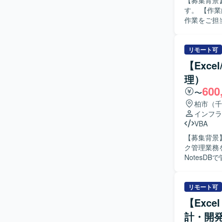
【募集背景
す。 【作業内容】 レガシーシステムから新システムへのリプレイスに関する設計・開発・移行
作業をご担
時の調査お
ら、仕様整
連の作業をお願いいたします。 【
リモート可
がら主体的
【Exc
プし、課題に対し
理）
ムのリプレ
600
す。長期的
〜
を活用したシステム開
柏市（千
心とした基
インフラ
想定されま
VBA
【募集背景
ク管理業務を
Notes
て報告いたし
ID更新作
しと、対象サ
リモート可
を実施したサ
【Exc
Notes
計・開発
対応を実施いたします。 【求める人物像】 