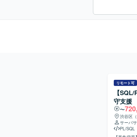
リモート可
【SQL
守支援
720
〜
渋谷区（
サーバサ
PL/SQL