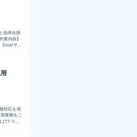
ュニケーシ
シ
務を通じてイ
ッチ処理、
と効率化推
el VBA
したテスト計
基づき、ス
ストに取り
運用
テストプロセ
同時に深め
ーションス
およびテスト
修対応を強
よびテスト
行い、単体テ