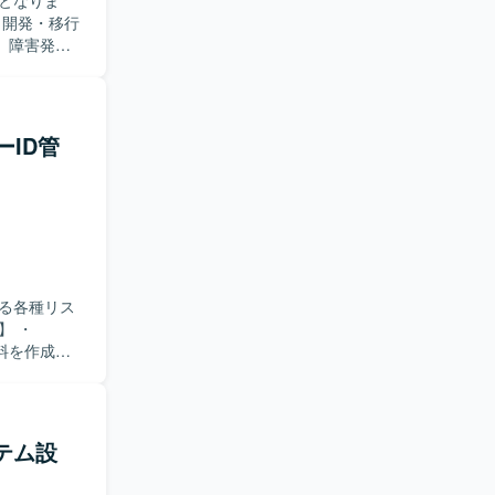
となりま
、障害発生
を行いなが
ローまで一
ャッチアッ
ーID管
ができま
PL/SQL
システムが
する各種リス
資料を作成し
バッチによる
ッチの洗い出
およびEOS
リストと
ステム設
問い合わせ