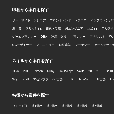
職種から案件を探す
サーバサイドエンジニア
フロントエンドエンジニア
インフラエンジ
汎用機
ブリッジSE
組込・制御
AIエンジニア
上級SE
フルスタ
ゲームプランナー
DBA
運用・監視
プランナー
アナリスト
W
CGデザイナー
クリエイター
動画編集
マーケター
ゲームデザイ
スキルから案件を探す
Java
PHP
Python
Ruby
JavaScript
Swift
C#
C++
Scala
SQL
shell
アセンブラ
Go言語
Kotlin
TypeScript
R言語
Ap
特徴から案件を探す
リモート可
週1勤務
週2勤務
週3勤務
週4勤務
週5勤務