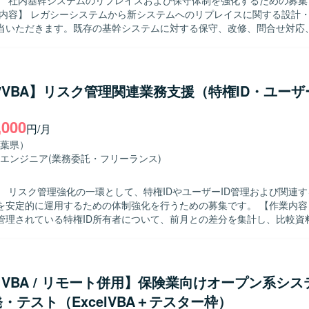
】 社内基幹システムのリプレイスおよび保守体制を強化するための募集
当いただきます。既存の基幹システムに対する保守、改修、問合せ対応
よび原因究明、改善対応なども実施いただきます。業務担当者との調整
理や影響範囲の確認、テスト計画およびテスト実施、リリース後のフォ
求める人物像】 関係者と円滑にコミュニケーションを取りな
に動いていただける方を求めております。既存システムの仕様を自らキ
el/VBA】リスク管理関連業務支援（特権ID・ユーザ
て粘り強く対応できる方が望ましいです。 【ポジションの魅力】 基幹システ
イスおよび保守を通じて、上流から下流まで一貫した業務に携わること
,000
な保守・改善を通じて業務理解と技術力を同時に高めることができ、SQLや
円/月
発・保守の経験を深められます。 【開発環境】 SQLおよびPL/SQLを中
葉県）
幹システム環境での開発・保守となります。Oracle関連技術を利用した
エンジニア
(業務委託・フリーランス)
す。
】 リスク管理強化の一環として、特権IDやユーザーID管理および関連
安定的に運用するための体制強化を行うための募集です。 【作業内容】 ・
DBで管理されている特権ID所有者について、前月との差分を集計し、比較
ます。 ・NotesDBで管理されているグループID情報に対して、夜間
業を実施いたします。 ・サーバー単位で適用対象となるセキュリティパ
ーバーの一覧作成を行います。 ・本稼働したサーバーのNotesDB登録
ーバーのNotesDB削除対応を行います。 ・サーバーから取得したID
el VBA / リモート併用】保険業向けオープン系シ
DBの登録内容との整合性チェックを行い、不整合があった場合の調査および
・テスト（ExcelVBA＋テスター枠）
・丁寧かつ正確にデータを扱い、地道な検証作業に