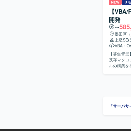
像】 コミ
NEW
リモ
に取り組める方にマッチ
【VBA
るため、既
開発
まで一連の開
585
ステム開発の経験を深めるこ
〜
た基幹シス
墨田区（
上級SE
VBA
・
Or
【募集背景】 【作業内容】 販売物流・生産管理システムの保守開発を担当してい
既存マクロ
ルの構築を
【求める人
す。 【ポジションの魅力】 販売物流・生産管理領域のシステム保守開発に幅広く携わることが
「サーバサ