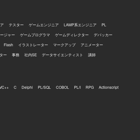
ア
テスター
ゲームエンジニア
LAMP系エンジニア
PL
ージャー
ゲームプログラマ
ゲームディレクター
デバッカー
Flash
イラストレーター
マークアップ
アニメーター
ター
事務
社内SE
データサイエンティスト
講師
VC++
C
Delphi
PL/SQL
COBOL
PL/I
RPG
Actionscript