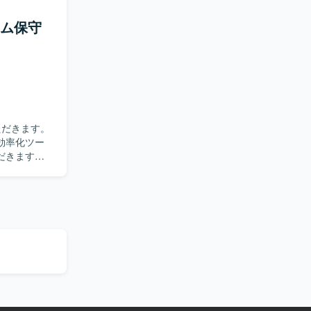
体的に業務
テム保守
流から下流
とした業務シ
効率化ツー
だきます。
求めていま