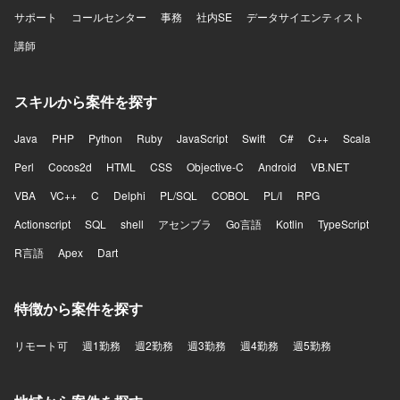
サポート
コールセンター
事務
社内SE
データサイエンティスト
講師
スキルから案件を探す
Java
PHP
Python
Ruby
JavaScript
Swift
C#
C++
Scala
Perl
Cocos2d
HTML
CSS
Objective-C
Android
VB.NET
VBA
VC++
C
Delphi
PL/SQL
COBOL
PL/I
RPG
Actionscript
SQL
shell
アセンブラ
Go言語
Kotlin
TypeScript
R言語
Apex
Dart
特徴から案件を探す
リモート可
週1勤務
週2勤務
週3勤務
週4勤務
週5勤務