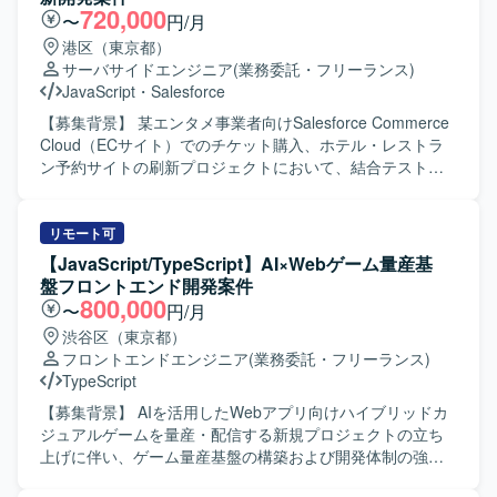
ーションを取りながら開発を進めていただける方を求めて
720,000
〜
円/月
います。 【ポジションの魅力】 大手通信キャリア系企業向
港区（東京都）
けの大規模なWEBアプリケーション開発に携わることで、
サーバサイドエンジニア
(業務委託・フリーランス)
高負荷なフロントエンド処理やパフォーマンスチューニン
JavaScript
・
Salesforce
グの経験を積むことができます。GPUや描画系技術を活用
したフロントエンド開発に関わることで、技術的なスキル
【募集背景】 某エンタメ事業者向けSalesforce Commerce
アップが期待できます。 【開発環境】 TypeScriptを用いた
Cloud（ECサイト）でのチケット購入、ホテル・レストラ
フロントエンド開発環境にて、工程表描画アプリケーショ
ン予約サイトの刷新プロジェクトにおいて、結合テストフ
ンの開発・改善を行います。
ェーズで発生しているバグ改修に人員不足が生じているた
め、増員を行っています。 【作業内容】 某エンタメ事業者
向けに導入しているSalesforce Commerce Cloud（ECサイ
リモート可
ト）内で、チケット購入、ホテル・レストラン予約サイト
【JavaScript/TypeScript】AI×Webゲーム量産基
の刷新対応を行っていただきます。現在は結合テストフェ
盤フロントエンド開発案件
ーズで発生しているバグ改修が中心となり、設計書を読み
800,000
〜
円/月
込み仕様を理解いただいた上で、改修箇所の調査・解析か
渋谷区（東京都）
ら実装、テストまで一連の工程を担当していただきます。
フロントエンドエンジニア
(業務委託・フリーランス)
開発はNode.js上でJavaScriptを使用して実施します。 【求
TypeScript
める人物像】 設計書から仕様を素早く理解し、自ら課題を
発見して主体的に動ける方を求めています。フットワーク
【募集背景】 AIを活用したWebアプリ向けハイブリッドカ
軽く、関係者と能動的にコミュニケーションをとりなが
ジュアルゲームを量産・配信する新規プロジェクトの立ち
ら、バグ改修や機能改善を着実に進めていただける方が望
上げに伴い、ゲーム量産基盤の構築および開発体制の強化
ましいです。 【ポジションの魅力】 エンタメ領域のECサ
を目的に、フロントエンドエンジニアを募集しておりま