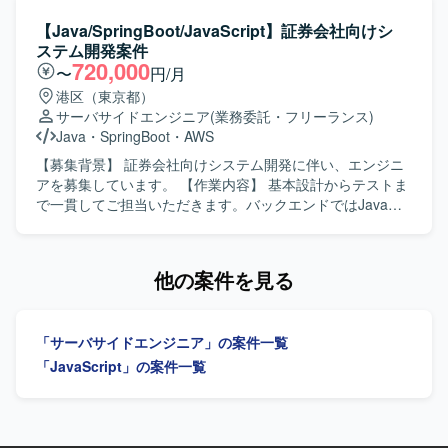
イト刷新プロジェクトに参画し、チケット購入やホテル・
す。 【作業内容】 継続的なゲーム開発・配信を支える開発
レストラン予約など多様な機能に関わることができます。
基盤の構築をご担当いただきます。AIコーディングツール
【Java/SpringBoot/JavaScript】証券会社向けシ
結合テストフェーズにおけるバグ改修を通じて、既存機能
を前提とした新しい開発スタイルを取り入れながら、機能
ステム開発案件
の理解や改修スキルを高めつつ、Node.js上でのJavaScript
要求を満たすシステムの設計・開発に加え、ゲーム量産を
720,000
〜
円/月
開発経験をさらに積むことができます。 【開発環境】
支える共通基盤の設計・実装に携わっていただきます。ま
港区（東京都）
Salesforce Commerce Cloudを基盤としたECサイトにおい
た、ご自身で企画・設計したゲームを実際に開発し、両ス
サーバサイドエンジニア
(業務委託・フリーランス)
て、Node.js上でJavaScriptを用いた開発を行います。
トアへ配信していただくことも可能なポジションです。
Java
・
SpringBoot
・
AWS
【求める人物像】 技術への高い興味関心があり自発的にキ
ャッチアップできる方、自発的にコミュニケーションを取
【募集背景】 証券会社向けシステム開発に伴い、エンジニ
りプロジェクトを進められる方、常により良いモノづくり
アを募集しています。 【作業内容】 基本設計からテストま
を追求できる方を求めております。 【ポジションの魅力】
で一貫してご担当いただきます。バックエンドではJavaお
開発基盤の構築に携わりながらご自身でもゲーム開発を担
よびSpringBoot、フロントエンドではJavaScript、
当していただき、開発したゲームをスピーディーにストア
TypeScriptおよびReactを用いた開発を行います。 【求める
へリリースしユーザーへ届ける経験を数多く積める環境で
人物像】 基本設計からテストまで一貫して対応できる方を
他の案件を見る
す。AIを活用したゲーム量産プロジェクトの立ち上げフェ
求めています。 【ポジションの魅力】 証券系システムの開
ーズから参画できるため、前例のないゲーム量産基盤をゼ
発プロジェクトに参画できます。 【開発環境】 バックエン
ロから設計構築でき、大きな裁量を持って開発に取り組め
ドはJava（SpringBoot）、フロントエンドはJavaScript、
「サーバサイドエンジニア」の案件一覧
ます。AIコーディングツール前提の開発スタイルを最前線
TypeScript（React）を使用します。ソースコード管理には
で実践でき、今後の開発の標準形をつくり上げていくフェ
GitLab、コミュニケーションにはTeamsを使用します。
「JavaScript」の案件一覧
ーズに携わることができます。少人数体制ならではのスピ
ード感があり、意思決定から実装、リリースまでを迅速に
進められる環境です。 【開発環境】 開発言語・フレームワ
ークはJavaScript / TypeScriptを使用いたします。開発ツー