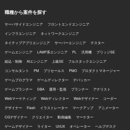
ルとしてAIコーディングツール（Claude Code、Codex
CLI（OpenAI））を利用いたします。
職種から案件を探す
サーバサイドエンジニア
フロントエンドエンジニア
インフラエンジニア
ネットワークエンジニア
ネイティブアプリエンジニア
サーバーエンジニア
テスター
ゲームエンジニア
LAMP系エンジニア
PL
汎用機
ブリッジSE
組込・制御
AIエンジニア
上級SE
フルスタックエンジニア
コンサルタント
PM
プリセールス
PMO
プロダクトマネージャー
ゲームプログラマ
ゲームディレクター
デバッカー
ゲームプランナー
DBA
運用・監視
プランナー
アナリスト
Webマーケティング
Webディレクター
Webデザイナー
コーダー
デザイナー
Flash
イラストレーター
マークアップ
アニメーター
CGデザイナー
クリエイター
動画編集
マーケター
ゲームデザイナー
ライター
UI/UX
オペレーター
ヘルプデスク