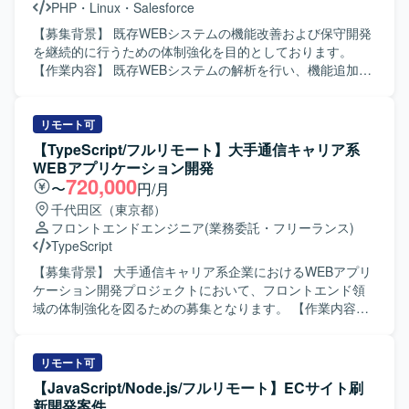
PHP
・
Linux
・
Salesforce
【募集背景】 既存WEBシステムの機能改善および保守開発
を継続的に行うための体制強化を目的としております。
【作業内容】 既存WEBシステムの解析を行い、機能追加や
改修のためのプログラム開発および試験を実施していただ
きます。詳細設計（モジュール設計）からプログラミン
グ、テストまで一連の工程をご担当いただきます。 【求め
リモート可
る人物像】 自ら課題を把握し、主体的に開発を進められる
【TypeScript/フルリモート】大手通信キャリア系
方を求めております。また、既存システムの解析や改修に
WEBアプリケーション開発
粘り強く取り組み、周囲とコミュニケーションを取りなが
720,000
〜
円/月
ら柔軟に対応いただける方が望ましいです。 【ポジション
千代田区（東京都）
の魅力】 詳細設計からテストまで一連の工程に携わること
フロントエンドエンジニア
(業務委託・フリーランス)
ができるため、WEBシステム開発の実務経験を幅広く積む
TypeScript
ことができます。既存システムの解析を通じて、既存コー
ドの読解力や改善提案力を高めることができる環境です。
【募集背景】 大手通信キャリア系企業におけるWEBアプリ
【開発環境】 PHPおよびJavaScriptを用いたWEBシステム
ケーション開発プロジェクトにおいて、フロントエンド領
開発環境上での作業となります。Linux環境上で開発を行っ
域の体制強化を図るための募集となります。 【作業内容】
ていただきます。
大手通信キャリア系企業向けWEBアプリケーション開発に
携わっていただきます。フロントエンド開発を担当し、工
程表描画アプリにおいて工程表データが多くなると処理速
リモート可
度が遅くなる問題の解消に取り組んでいただきます。 【求
【JavaScript/Node.js/フルリモート】ECサイト刷
める人物像】 主体的に動き、フットワーク軽くコミュニケ
新開発案件