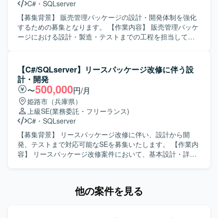
C#
・
SQLserver
図を共有しつつ開発を進められる方が望ましいです。 【ポ
ジションの魅力】 医療分野における在庫管理という社会的
【募集背景】 販売管理パッケージの設計・開発体制を強化
意義の高い領域に携わることができ、長期的な継続開発を
するための募集となります。 【作業内容】 販売管理パッケ
通じて業務知識と技術力の双方を高めていただけます。基
ージにおける設計・製造・テストまでの工程を担当してい
本設計以降の上流工程から参画できるため、設計スキルを
ただきます。 【求める人物像】 設計から製造、テストまで
磨きつつC#での開発経験をより深化させることができま
一貫して対応できる方を求めております。 【ポジションの
す。 【開発環境】 C#、ASP.NET、SQLを用いたWebアプ
魅力】 販売管理パッケージの開発に上流から携わることが
【C#/SQLserver】リースパッケージ改修に伴う設
リケーション開発環境を想定しております。データベース
でき、継続的な参画の可能性もございます。 【開発環境】
計・開発
にはPostgreSQLなどのリレーショナルデータベースを利用
C#(WEB)、SQLServerを利用した環境での開発となりま
500,000
〜
円/月
する構成となります。
す。
姫路市（兵庫県）
上級SE
(業務委託・フリーランス)
C#
・
SQLserver
【募集背景】 リースパッケージ改修に伴い、設計から開
発、テストまで対応可能なSEを募集いたします。 【作業内
容】 リースパッケージ改修案件において、基本設計・詳細
設計、C#およびSQLServerを用いた開発、単体・結合テス
トなど一連の工程をご担当いただきます。3年生レベルのプ
ログラマを取りまとめながら、品質を担保した開発推進を
他の案件を見る
行っていただきます。 【求める人物像】 周囲と円滑にコミ
ュニケーションを取りながら、能動的に課題抽出や改善提
案ができる方を求めております。メンバーをリードし、状