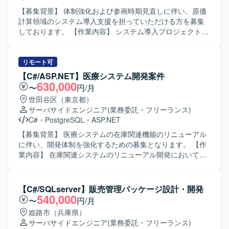
立を意識して開発を進められる方が望ましいです。 【ポジ
ションの魅力】 業務系Webアプリケーション開発におい
【募集背景】 体制強化および参画時期見直しに伴い、原価
て、基本設計から単体テストまで一貫して携わることがで
計算領域のシステム導入支援を担っていただける方を募集
きるため、上流から下流までの開発経験を積むことができ
しております。 【作業内容】 システム導入プロジェクトに
ます。既存システムの継続開発案件のため、ドメイン知識
おいて、原価計算領域の詳細設計工程から参画していただ
を深めながら中長期的に関わることができる点も魅力で
きます。 会計および生産管理に関連する原価計算領域にお
す。 【開発環境】 VB.NETおよびASP.NETを用いたWebア
ける業務支援を中心に対応していただきます。 プロジェク
リモート可
プリケーション開発環境上で、SQLを利用したデータベー
トリーダーの補佐として、設計内容の整理や関係者との調
【C#/ASP.NET】医療システム開発案件
ス連携を行います。
整などを行っていただきます。 【求める人物像】 会計や生
630,000
〜
円/月
産管理の業務を理解しながら、システム導入に主体的に関
世田谷区（東京都）
わっていただける方を求めております。 リーダー補佐とし
サーバサイドエンジニア
(業務委託・フリーランス)
て周囲とコミュニケーションを取りつつ、責任感を持って
C#
・
PostgreSQL
・
ASP.NET
業務を推進いただける方を歓迎いたします。 【ポジション
の魅力】 管理会計・原価計算領域に特化した業務知識を活
【募集背景】 医療システムの在庫関連機能のリニューアル
かしつつ、システム導入プロジェクトの上流工程に関わる
に伴い、開発体制を強化するための募集となります。 【作
ことができます。 リーダー補佐ポジションとして、マネジ
業内容】 在庫関連システムのリニューアル開発において、
メント寄りの経験を積みながら業務支援スキルを高めてい
基本設計からテストまで一連の工程をご担当いただきま
ただけます。 【開発環境】 開発言語としてC#.net、
す。現行システムの調査を行い、新システムへの設計反
ASP.netが利用されております。
映、実装、単体・結合テスト、関連ドキュメントの作成な
【C#/SQLserver】販売管理パッケージ設計・開発
どを行っていただきます。 【求める人物像】 医療業界特有
540,000
〜
円/月
の業務やルールを理解しようとする姿勢があり、ドキュメ
姫路市（兵庫県）
ントを丁寧に作成できる方を求めております。チームメン
サーバサイドエンジニア
(業務委託・フリーランス)
バーと積極的にコミュニケーションを取りながら、設計意