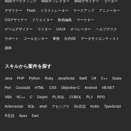
Webマーケティング
Webディレクター
Webデザイナー
コーダー
デザイナー
Flash
イラストレーター
マークアップ
アニメーター
CGデザイナー
クリエイター
動画編集
マーケター
ゲームデザイナー
ライター
UI/UX
オペレーター
ヘルプデスク
サポート
コールセンター
事務
社内SE
データサイエンティスト
講師
スキルから案件を探す
Java
PHP
Python
Ruby
JavaScript
Swift
C#
C++
Scala
Perl
Cocos2d
HTML
CSS
Objective-C
Android
VB.NET
VBA
VC++
C
Delphi
PL/SQL
COBOL
PL/I
RPG
Actionscript
SQL
shell
アセンブラ
Go言語
Kotlin
TypeScript
R言語
Apex
Dart