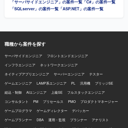
「サーバサイドエンジニア」の案件一覧
「C#」の案件一覧
況に応じて柔軟に立ち回れる方にマッチしたポジションで
す。 【ポジションの魅力】 パッケージ改修における上流か
「SQLserver」の案件一覧
「ASP.NET」の案件一覧
ら下流まで一連の工程を経験できるため、設計スキルとマ
ネジメントスキルの双方を高めていただけます。リース業
務に関するドメイン知識も習得することができます。 【開
発環境】 C#、SQLServerを中心としたリースパッケージシ
ステムの開発環境となります。
職種から案件を探す
サーバサイドエンジニア
フロントエンドエンジニア
インフラエンジニア
ネットワークエンジニア
ネイティブアプリエンジニア
サーバーエンジニア
テスター
ゲームエンジニア
LAMP系エンジニア
PL
汎用機
ブリッジSE
組込・制御
AIエンジニア
上級SE
フルスタックエンジニア
コンサルタント
PM
プリセールス
PMO
プロダクトマネージャー
ゲームプログラマ
ゲームディレクター
デバッカー
ゲームプランナー
DBA
運用・監視
プランナー
アナリスト