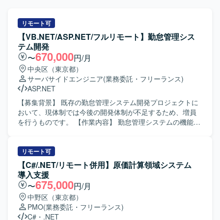
リモート可
【VB.NET/ASP.NET/フルリモート】勤怠管理シス
テム開発
670,000
〜
円/月
中央区（東京都）
サーバサイドエンジニア
(業務委託・フリーランス)
ASP.NET
【募集背景】 既存の勤怠管理システム開発プロジェクトに
おいて、現体制では今後の開発体制が不足するため、増員
を行うものです。 【作業内容】 勤怠管理システムの機能追
加および改修において、基本設計から単体テストまでの一
連の工程を担当していただきます。VB.NETおよびASP.NET
を用いたWebアプリケーション開発を行い、SQLを用いた
リモート可
データベース連携やクエリ作成も実施していただきます。
【C#/.NET/リモート併用】原価計算領域システム
既存機能の仕様把握や改修内容の整理、レビュー対応など
導入支援
も行っていただきます。 【求める人物像】 開発メンバーや
675,000
〜
円/月
関係者と能動的にコミュニケーションを取りながら、自ら
中野区（東京都）
課題を発見し改善提案ができる方を求めております。既存
PMO
(業務委託・フリーランス)
システムの仕様をキャッチアップしつつ、品質と効率の両
C#
・
.NET