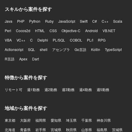
スキルから案件を探す
Java
PHP
Python
Ruby
JavaScript
Swift
C#
C++
Scala
Perl
Cocos2d
HTML
CSS
Objective-C
Android
VB.NET
VBA
VC++
C
Delphi
PL/SQL
COBOL
PL/I
RPG
Actionscript
SQL
shell
アセンブラ
Go言語
Kotlin
TypeScript
R言語
Apex
Dart
特徴から案件を探す
リモート可
週1勤務
週2勤務
週3勤務
週4勤務
週5勤務
地域から案件を探す
東京都
大阪府
福岡県
愛知県
埼玉県
千葉県
神奈川県
北海道
青森県
岩手県
宮城県
秋田県
山形県
福島県
茨城県