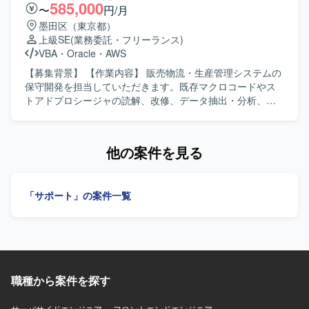
Bicep、ARM Template、Terraformなどを用い、Azure
に高めることができます。 将来的なリーダー・マネジメン
報連相ができ、関係チームを巻き込んだ調整を粘り強く進
585,000
〜
円/月
PolicyやRBACなどを活用したガバナンス・権限管理を行い
トポジションを見据えたキャリア形成にもつながる環境で
められる方を求めています。手順や設計内容をドキュメン
墨田区（東京都）
ます。 必要に応じてAzure DevOpsなどのサービスを利用し
す。 【開発環境】 ・Oracle Cloud Infrastructure(OCI)を中
トとして整理し、分かりやすく説明することが得意な方が
上級SE
(業務委託・フリーランス)
ながら、設計書・パラメータシートなど各種技術ドキュメ
心としたクラウド基盤 ・Oracle Database ・Linux、
望ましいです。 【ポジションの魅力】 大規模小売業の拠点
VBA
・
Oracle
・
AWS
ントを整備していただきます。
Windows Server ・VMware（vSphere、ESXi） ・
ネットワークに長期的に関わることで、拠点系LANの設計
Terraform、AnsibleなどのIaCツールを利用する可能性があ
から構築、運用立ち上げまで一連の工程を経験することが
【募集背景】 【作業内容】 販売物流・生産管理システムの
ります。
できます。既存メンバーのサポートを受けながら、ネット
保守開発を担当していただきます。既存マクロコードやス
ワークエンジニアとしてのスキルをさらに高められる環境
トアドプロシージャの読解、改修、データ抽出・分析、業
です。 【開発環境】 NEC製L2、L3スイッチを中心とした
務効率化ツールの構築を行っていただきます。システム運
ネットワーク機器環境です。
用保守および設計開発に携わっていただきます。 【求める
人物像】 能動的に業務を推進し、関係部署や現場と円滑に
他の案件を見る
連携できる方を求めています。 【ポジションの魅力】 販売
物流・生産管理領域のシステム保守開発に幅広く携わるこ
とができます。 【開発環境】 Excel VBA、
「サポート」の案件一覧
Oracle（PL/SQL）を使用します。
職種から案件を探す
サーバサイドエンジニア
フロントエンドエンジニア