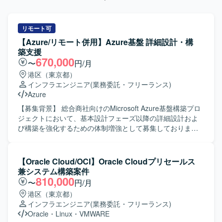
リモート可
【Azure/リモート併用】Azure基盤 詳細設計・構
築支援
670,000
〜
円/月
港区（東京都）
インフラエンジニア
(業務委託・フリーランス)
Azure
【募集背景】 総合商社向けのMicrosoft Azure基盤構築プロ
ジェクトにおいて、基本設計フェーズ以降の詳細設計およ
び構築を強化するための体制増強として募集しておりま
す。 【作業内容】 基本設計フェーズで確定した全体方針を
インプットとして、Microsoft Azure基盤の詳細設計および
構築作業を担当していただきます。 Azureネットワーク、
【Oracle Cloud/OCI】Oracle Cloudプリセールス
セキュリティ、権限管理などの基盤要素について詳細設計
兼システム構築案件
を行い、IaC（Infrastructure as Code）を前提とした構築方
810,000
〜
円/月
針に基づき、設定内容の整理および構築作業を実施してい
港区（東京都）
ただきます。 Azure Policy や RBAC などのガバナンス設定
インフラエンジニア
(業務委託・フリーランス)
について、設計内容への反映および環境構築を行うととも
Oracle
・
Linux
・
VMWARE
に、詳細設計書や設定パラメータシートなど各種技術ドキ