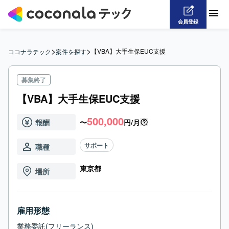
会員登録
>
>
【VBA】大手生保EUC支援
ココナラテック
案件を探す
募集終了
【VBA】大手生保EUC支援
500,000
報酬
〜
円/月
サポート
職種
東京都
場所
雇用形態
業務委託(フリーランス)