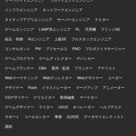
インフラエンジニア
ネットワークエンジニア
ネイティブアプリエンジニア
サーバーエンジニア
テスター
ゲームエンジニア
LAMP系エンジニア
PL
汎用機
ブリッジSE
組込・制御
AIエンジニア
上級SE
フルスタックエンジニア
コンサルタント
PM
プリセールス
PMO
プロダクトマネージャー
ゲームプログラマ
ゲームディレクター
デバッカー
ゲームプランナー
DBA
運用・監視
プランナー
アナリスト
Webマーケティング
Webディレクター
Webデザイナー
コーダー
デザイナー
Flash
イラストレーター
マークアップ
アニメーター
CGデザイナー
クリエイター
動画編集
マーケター
ゲームデザイナー
ライター
UI/UX
オペレーター
ヘルプデスク
サポート
コールセンター
事務
社内SE
データサイエンティスト
講師