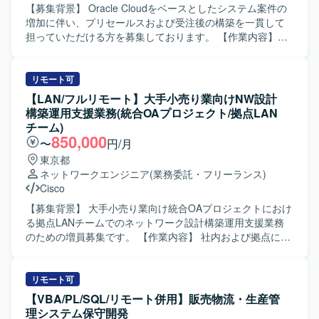
ュメントの作成も行っていただきます。 顧客および関係者
【募集背景】 Oracle Cloudをベースとしたシステム案件の
との技術的な調整を行い、設計内容に関する説明・レビュ
増加に伴い、プリセールスおよび受注後の構築を一貫して
ー対応を通じて、Azure基盤としての設計品質および実装品
担っていただける方を募集しております。 【作業内容】
質の担保を図っていただきます。 【求める人物像】 Azure
Oracle Cloudをベースとしたシステムの販促に関するプリ
基盤の設計・構築に主体的かつ自律的に取り組み、基本設
セールス業務として、引き合い案件に対する見積作成およ
計方針を正確に理解したうえで詳細設計・構築へ落とし込
び提案対応を行っていただきます。 受注後は、プロジェク
リモート可
める方を求めております。 顧客や関係者と円滑にコミュニ
トリーダーとしてクラウド基盤の設計・構築・移行を推進
【LAN/フルリモート】大手小売り業向けNW設計
ケーションを取りながら技術的な議論や説明ができ、レビ
し、手足要員への指示出しやタスクの割り振りを行ってい
構築運用支援業務(統合OAプロジェクト/拠点LAN
ューを通じて品質向上に貢献いただける方が望ましいで
ただきます。 インフラの監視、バックアップ、セキュリテ
チーム)
す。 チーム内の方針に沿いながらも、自ら課題を見つけ解
ィ、運用など非機能要件の設計にも関与いただきます。
850,000
〜
円/月
決に向けて行動できる方に適したポジションです。 【ポジ
【求める人物像】 自律的に仕様理解から業務推進まで行え
東京都
ションの魅力】 エンタープライズ規模の総合商社向け
る方を求めております。 作業の効率化・自動化を意識しな
ネットワークエンジニア
(業務委託・フリーランス)
Azure基盤プロジェクトに参画し、ネットワーク、セキュリ
がら取り組み、チームメンバーと主体的にコミュニケーシ
Cisco
ティ、権限管理、ガバナンスといった基盤領域を包括的に
ョンを図れる方を歓迎いたします。 サブリーダーとしてメ
経験できる環境です。 IaCを前提とした設計・構築スタイル
ンバーのスケジューリングやタスク管理、課題管理を行い
【募集背景】 大手小売り業向け統合OAプロジェクトにおけ
のもとで、BicepやARM Template、Terraformなどのモダン
ながら、お客様への報告・説明も丁寧に実施できる方を想
る拠点LANチームでのネットワーク設計構築運用支援業務
な技術要素を活用しながら、Azure Landing ZoneやAzure
定しております。 リーダーポジションにチャレンジしたい
のための増員募集です。 【作業内容】 社内および拠点にお
Policyなどのガバナンス設計にも関与することができます。
意欲のある方も歓迎いたします。 【ポジションの魅力】
けるネットワーク機器を対象に、主にL2、L3スイッチの設
詳細設計から構築、ドキュメント作成、技術調整まで一連
Oracle Cloudを中心としたクラウドインフラ領域で、プリ
計・構築業務をご担当いただきます。既存メンバーと連携
の工程を通じて、上級エンジニアとしてのスキルを高めて
セールスから構築リーダーまで一気通貫で経験を積むこと
しながら、設定変更作業の準備や各種ドキュメント作成、
リモート可
いただけます。 【開発環境】 Microsoft Azure をベースと
ができます。 高い要求レベルのインフラ案件に関わること
移行に向けた調整などを行っていただきます。 【求める人
【VBA/PL/SQL/リモート併用】販売物流・生産管
したクラウド基盤環境で作業していただきます。 IaCには
で、非機能要件設計やクラウド基盤構築のスキルを総合的
物像】 チャットやWeb会議ツールを活用しながら主体的に
理システム保守開発