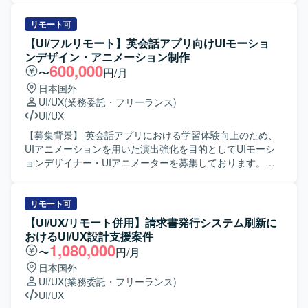
を求めています。能動的かつ自立的に仕事に取り組み、成
新しいユーザー体験を創出していきたいと考えておりま
果にこだわりながらデータドリブンに意思決定できる方が
す。 【作業内容】 ・AIを活用したHR領域の新規プロダク
リモート可
望ましいです。チームとして助け合いながら業務を遂行で
トにおけるUX設計、情報設計、UIデザインを行っていただ
【UI/フルリモート】英会話アプリ向けUIモーショ
き、失敗を恐れず前向きにチャレンジできる方、自らステ
きます。 ・ユーザー課題、事業課題、マーケット仮説を踏
ンデザイン・アニメーション制作
ークホルダーと積極的にコミュニケーションを取り事業を
まえた体験設計をリードしていただきます。 ・Figmaを用
600,000
〜
円/月
推進してくださる方を歓迎いたします。 【ポジションの魅
いたワイヤーフレーム作成、UIデザイン、プロトタイプ作
日本国外
力】 モダンなWeb開発チームの一員として、新規プロダク
成を行っていただきます。 ・v0、Lovable、Claude Code、
UI/UX
(業務委託・フリーランス)
トの企画・設計段階から関わることができます。AIを用い
Cursor等のAIツールを活用した動くプロトタイプの作成と
UI/UX
たSpec Driven Developmentなど、最新の開発手法を実務の
検証を行っていただきます。 ・事業責任者、プロダクトマ
中で経験できる環境です。ライブラリや技術選定にも関与
ネージャー、エンジニア、マーケティングメンバーと連携
【募集背景】 英会話アプリにおける学習体験向上のため、
でき、契約形態にかかわらず設計・実装・コードレビュー
しながらプロダクトの立ち上げと改善を推進していただき
UIアニメーションを用いた演出強化を目的としてUIモーシ
に参加できるフラットな組織で裁量高く働いていただけま
ます。 ・ユーザーインタビューや定量データに基づく仮説
ョンデザイナー・UIアニメーターを募集しております。
す。リモートを中心とした環境のもと、開発とスキルアッ
検証、リリース後の効果検証および改善施策の立案を行っ
【作業内容】 英会話アプリにおいて、学習体験を気持ちよ
プに集中しながら、主体的にプロダクト価値向上に寄与で
ていただきます。 ・グロースを見据えたLP、オンボーディ
くするUI演出の設計および制作をご担当いただきます。UI
きるポジションです。 【開発環境】 フロントエンドは
ング、初回体験、継続利用体験の改善に取り組んでいただ
はシンプル寄りであるため、アニメーションによって「手
リモート可
ReactおよびTypeScript、MUIを採用し、バックエンドは
きます。 ・デザインシステムやコンポーネント設計の整備
触り」や「コミカルさ・おしゃれさ」を補う方針です。 ・
【UI/UX/リモート併用】請求書発行システム刷新に
NodeおよびTypeScriptで構成されています。インフラには
および運用を行っていただきます。 ・エンジニアと協働
どこにUIアニメーションを入れるべきかを含め、演出箇
おけるUI/UX設計支援案件
AWSとCDKを利用し、ソースコード管理およびCI/CDには
し、実装連携や仕様調整、UIの品質担保を行っていただき
所・タイミング・強弱を体験設計の観点から提案する業務
1,080,000
〜
円/月
GitHubおよびGitHub Actionsを使用しています。デザインに
ます。 【求める人物像】 ・チームでの成果創出を重視し、
・UIアニメーションの設計～制作～調整まで一貫した対応
日本国外
はFigmaおよびmiro、ドキュメント管理にはNotionを用い、
関係部署と連携しながら制作を進行できる方を想定してお
・開発メンバーとすり合わせながら、制作物をスムーズに
UI/UX
(業務委託・フリーランス)
Slackやバーチャルオフィスツールを活用したコミュニケー
ります。 ・作って終わりではなく、届けて・試して・改善
実装へつなげるための方式や受け渡し形式の整理 ・モバイ
UI/UX
ション環境が整備されています。AIを活用したSpec Driven
するプロセスに喜びを感じられる方を求めております。 ・
ルアプリ向けのマイクロインタラクションを中心としたUI