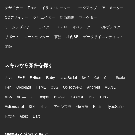
デザイナー
Flash
イラストレーター
マークアップ
アニメーター
CGデザイナー
クリエイター
動画編集
マーケター
ゲームデザイナー
ライター
UI/UX
オペレーター
ヘルプデスク
サポート
コールセンター
事務
社内SE
データサイエンティスト
講師
スキルから案件を探す
Java
PHP
Python
Ruby
JavaScript
Swift
C#
C++
Scala
Perl
Cocos2d
HTML
CSS
Objective-C
Android
VB.NET
VBA
VC++
C
Delphi
PL/SQL
COBOL
PL/I
RPG
Actionscript
SQL
shell
アセンブラ
Go言語
Kotlin
TypeScript
R言語
Apex
Dart
特徴から案件を探す