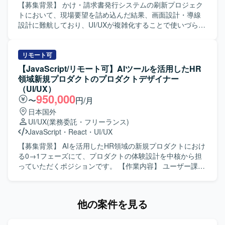
Developmentとして、Claude CodeやCursorなどのツール
ユーザー視点に立ち、成果に対して責任感を持ってクリエ
アニメーションデザイン業務 ・ボタンタップ、押下フィー
【募集背景】 かけ・請求書発行システムの刷新プロジェク
も導入されています。
イティブに取り組める方を歓迎いたします。 ・広告とプロ
ドバック、状態変化などのマイクロインタラクション制作
トにおいて、現場要望を詰め込んだ結果、画面設計・導線
ダクトなど領域を横断して価値発揮したい方を想定してお
・画面遷移におけるUIトランジション設計 ・ローディング
設計に難航しており、UI/UXが複雑化することで使いづらく
ります。 ・構造的に事象を捉え、ボトルネックを特定しな
アニメーションの制作 ・チェックイン、称号更新など仕様
なる懸念が顕在化しているため、社内に不足しているUI/UX
がら改善に取り組める方を求めております。 ・限られた情
側の演出要素に対するアニメーション提案および制作 ・用
設計の知見を補う専門人材を求めております。 【作業内
報から仮説を立て、高速でPDCAを回せる方を歓迎いたしま
途、尺、ループ有無、トリガー条件、優先度などを含む演
容】 要件定義フェーズに参画し、仕様理解を踏まえたUI設
リモート可
す。 ・自ら手を動かし、事業数字に責任を持って取り組め
出一覧の整理 ・Lottie（.json）形式でのアニメーションデ
計を実施していただきます。ディレクター作成の既存また
【JavaScript/リモート可】AIツールを活用したHR
る方を想定しております。 【ポジションの魅力】 ・AIを活
ータ制作および状態別バリエーション制作 ・用途（画面や
は簡易なワイヤーフレームをベースに、ユーザー視点で画
領域新規プロダクトのプロダクトデザイナー
用したHR領域の新規プロダクトにおいて、0→1フェーズか
状態）、尺（秒数目安）、ループ有無、トリガー条件など
面構成・導線を整理し、UIコンポーネント設計や操作フロ
（UI/UX）
ら体験設計をリードできる環境です。 ・事業責任者やプロ
をまとめた演出仕様メモの作成 ・可能であれば、β版・12
ーの最適化を行っていただきます。各画面単位でのビジュ
950,000
〜
円/月
ダクトマネージャー、エンジニア、マーケティングメンバ
月版などフェーズごとの段階導入を想定した優先度付き演
アルデザイン作成、レイアウト設計、配色・UIパーツ設
日本国外
ーと密に連携しながら、事業開発・プロダクト開発・マー
出リストの作成 【求める人物像】 仕様が固まる前段階で
計、操作性を考慮したインタラクション設計（必要に応じ
UI/UX
(業務委託・フリーランス)
ケティングを一体で推進する経験を積むことができます。
も、ラフな要件からどのように動かすと良いかを主体的に
て簡易モック作成）を対応していただきます。機能過多・
JavaScript
・
React
・
UI/UX
・抽象度の高い事業仮説やユーザー課題から、「どのよう
提案できる方を求めております。デザイナー、PM、エンジ
画面過密状態に対する整理・改善提案や、ユーザビリティ
な体験にすべきか」を定義し、検証を重ねながらプロダク
ニアと密に連携しながら、最短でアウトプットを形にして
向上に向けた設計見直しを行い、ディレクター／PMと連携
【募集背景】 AIを活用したHR領域の新規プロダクトにおけ
トの勝ち筋をつくっていく経験ができます。 ・Figmaや各
いける方にご活躍いただきたいと考えております。 【ポジ
しながらエンジニア実装を見据えたデザイン仕様をアウト
る0→1フェーズにて、プロダクトの体験設計を中核から担
種AIツールを活用しながら、デザインとプロトタイピング
ションの魅力】 学習体験に直結するUIアニメーションを裁
プットしていただきます。 【求める人物像】 要件が固まり
っていただくポジションです。 【作業内容】 ユーザー課
を高速に回す実践的なスキルを磨くことができます。 【開
量高く設計・制作できるポジションです。シンプルなUIに
きっていない状況でもディレクターと並走しながら柔軟に
題、事業課題、マーケット仮説を踏まえたUX/UI・体験設計
発環境】 ・Figmaを中心としたUIデザインおよびプロトタ
対して演出で体験価値を引き上げる設計が求められるた
検討を進められる方を求めております。複雑な業務要件を
を行っていただきます。 Figmaを用いたワイヤーフレー
イピング環境を想定しております。 ・v0、Lovable、
め、モバイルアプリのマイクロインタラクションやUIモー
踏まえて情報整理や画面構成を行いながら、一貫性と使い
ム、UIデザイン、プロトタイプの作成を行っていただきま
他の案件を見る
Claude Code、Cursor等のAIツールを併用しながらプロト
ション設計のスキルを深く磨くことができます。開発メン
やすさの両立を意識してデザイン品質を高めていただける
す。 各種AIツールを活用した動くプロトタイプの作成・検
タイプの作成と検証を行う環境です。
バーとの協業を通じて、実装前提を踏まえた現実的かつク
方を想定しています。ディレクター／PMとのコミュニケー
証を行っていただきます。 ユーザーインタビューや定量デ