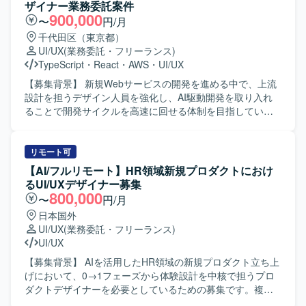
ザイナー業務委託案件
900,000
〜
円/月
千代田区（東京都）
UI/UX
(業務委託・フリーランス)
TypeScript
・
React
・
AWS
・
UI/UX
【募集背景】 新規Webサービスの開発を進める中で、上流
設計を担うデザイン人員を強化し、AI駆動開発を取り入れ
ることで開発サイクルを高速に回せる体制を目指している
ためです。 【作業内容】 当社の新規開発Webサービスにお
けるWebプロダクトデザイン業務全般を担当していただき
ます。ユーザーヒアリングを通じたニーズ・課題の把握、
リモート可
ユーザーストーリーおよびユースケースの定義、業務フロ
【AI/フルリモート】HR領域新規プロダクトにおけ
ーの整理を行い、サービス全体の情報アーキテクチャ設計
るUI/UXデザイナー募集
と画面設計を実施していただきます。Figmaを用いたワイヤ
800,000
〜
円/月
ーフレームやモックアップ、インタラクティブなプロトタ
日本国外
イプの作成を行い、開発チームやステークホルダーと仕様
UI/UX
(業務委託・フリーランス)
をすり合わせながら意思決定から実装までを一気通貫で推
UI/UX
進していただきます。また、競合サービスの調査・分析を
通じて自社サービスの改善点や差別化ポイントを明確に
【募集背景】 AIを活用したHR領域の新規プロダクト立ち上
し、実装後の動作確認や受入テスト、品質確認まで担当し
げにおいて、0→1フェーズから体験設計を中核で担うプロ
ていただきます。 【求める人物像】 素直で誠実に業務に向
ダクトデザイナーを必要としているための募集です。複数
き合い、物事の本質を理解しようとする姿勢をお持ちの方
のWebサービス立ち上げやグロースの知見を活かしつつ、