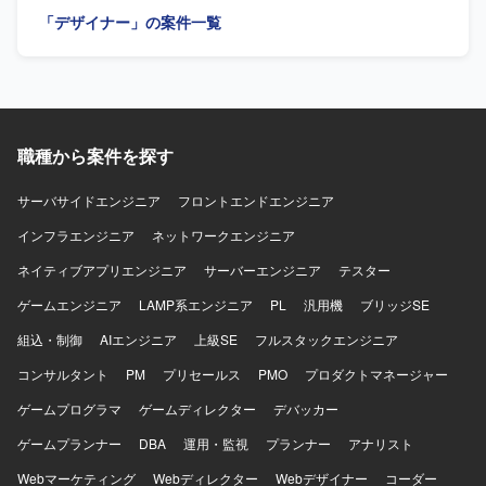
リエイティブな表現提案にも携わっていただけます。 【開
ションを大切にしながら、主体的に改善提案ができる方に
ータをもとにした仮説検証や、リリース後の改善施策立案
発環境】 Figma、After Effects、Notion、Slackなどのツー
「デザイナー」の案件一覧
フィットするポジションです。 【ポジションの魅力】 請求
を行っていただきます。 グロースを見据えたLP、オンボー
ルを利用して業務を行います。
書発行システムという業務基盤となるWebアプリケーショ
ディング、初回・継続利用体験の改善を行っていただきま
ンの刷新プロジェクトにおいて、要件定義段階からUI/UX設
す。 デザインシステムやコンポーネント設計の整備、エン
計に深く関わることができ、画面デザインの方針やデザイ
ジニアと協働した実装連携・品質担保を行っていただきま
ンシステムの構築にも影響力を発揮していただけます。機
す。 【求める人物像】 抽象的な事業仮説やユーザー課題を
能過多・情報量の多い業務システムに対して、ユーザビリ
自ら理解し、プロダクトの勝ち筋を高速に検証・構築して
ティを高める設計に挑戦できる環境です。 【開発環境】
職種から案件を探す
いくことを能動的に楽しめる方を求めています。 【ポジシ
FigmaやAdobe XDなどのデザインツールを用いたUIデザイ
ョンの魅力】 AIを活用したHR領域の新規プロダクトにおい
ン環境を想定しております。フロントエンドとしてReact等
て、0→1フェーズから体験設計を主導しながら、事業やプ
サーバサイドエンジニア
フロントエンドエンジニア
を意識したデザイン知識が活かせるプロジェクトです。
ロダクトの勝ち筋づくりに深く関わることができます。
インフラエンジニア
ネットワークエンジニア
【開発環境】 Figmaや各種AIツールを活用しながらプロト
タイプを作成・検証していただきます。
ネイティブアプリエンジニア
サーバーエンジニア
テスター
ゲームエンジニア
LAMP系エンジニア
PL
汎用機
ブリッジSE
組込・制御
AIエンジニア
上級SE
フルスタックエンジニア
コンサルタント
PM
プリセールス
PMO
プロダクトマネージャー
ゲームプログラマ
ゲームディレクター
デバッカー
ゲームプランナー
DBA
運用・監視
プランナー
アナリスト
Webマーケティング
Webディレクター
Webデザイナー
コーダー