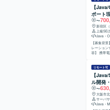
険分野の業
【Jav
組んでいた
ポート
スや品質向上に意欲
700
オープン系
〜
ていただけ
新宿区（
ペシャリストとして
上級SE
開発環境を
Java
・
O
を実施しま
【募集背景
レーションす
容】 携帯
ロジェクト
ながら新システ
のコミュニ
リモート可
ョンプロジ
【Jav
ましいです。 【ポジションの魅力】 大規模な携帯電話関連システムのマイグレー
ル開発
工程から関
630
ーションやAI
〜
Windows
大阪市北
サーバサ
Java
・
M