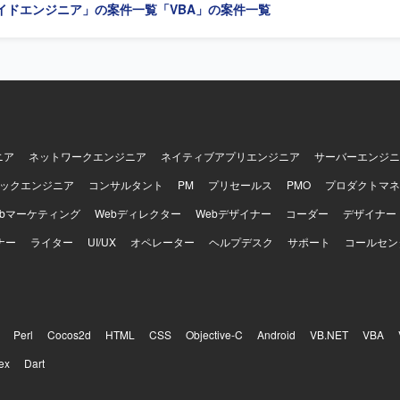
イドエンジニア」の案件一覧
「VBA」の案件一覧
ニア
ネットワークエンジニア
ネイティブアプリエンジニア
サーバーエンジニ
ックエンジニア
コンサルタント
PM
プリセールス
PMO
プロダクトマネ
ebマーケティング
Webディレクター
Webデザイナー
コーダー
デザイナー
ナー
ライター
UI/UX
オペレーター
ヘルプデスク
サポート
コールセン
Perl
Cocos2d
HTML
CSS
Objective-C
Android
VB.NET
VBA
ex
Dart