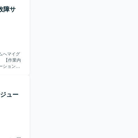
ストに取り
・故障サ
テストプロセ
同時に深め
ーションス
およびテスト
ムへマイグ
内
ーションプ
調整を行い
イグレーシ
ける方が望
モジュー
、マイグレ