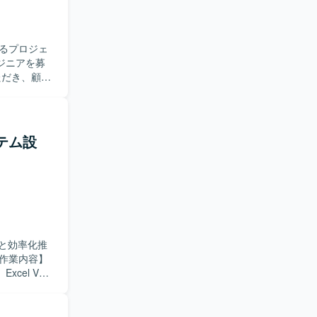
るプロジェ
ジニアを募
新システム
対応をアジ
成や更新も
ステム設
クラウド環
と考えてお
きます。オ
る環境で
と効率化推
el VBA
したテスト計
基づき、ス