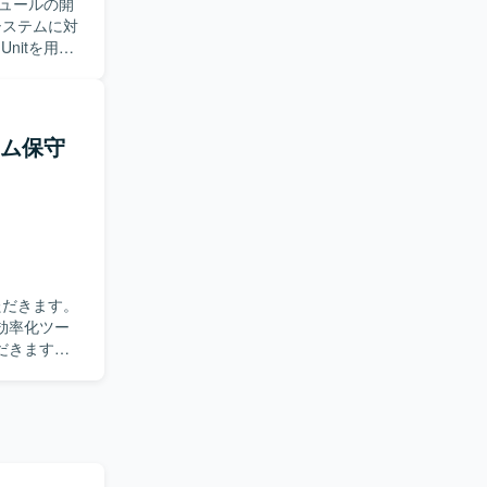
ュールの開
nitを用い
工程にも携
体的に担っ
テム保守
将来的には
保守および
用いたテスト実
効率化ツー
だきます。
求めていま