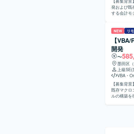
【募集背景
発および既存シス
する会計モ
たテスト実
わっていただく予定です。 【求める人物
て開発を進
NEW
リモ
ていく意欲があ
【VBA
ーム会社向
開発
設計や要件
585
拡張を経験で
〜
Java、S
墨田区（
装も行いま
上級SE
VBA
・
Or
【募集背景】 【作業内容】 販売物流・生産管理システムの保守開発を担当してい
既存マクロ
ルの構築を
【求める人
す。 【ポジションの魅力】 販売物流・生産管理領域のシステム保守開発に幅広く携わることが