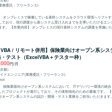
京都）
(業務委託・フリーランス)
】 オンプレミスで稼働している基幹システムをクラウド環境へリフトす
しており、現行調査から新システム受け入れまでを主導いただけるエン
ステムの調査を実施いただき、顧客
通じて要件や仕様を整理していただきます。クラウド向けに刷新された
オフショア先からのソースコード受け入れを行い、レビューおよび修正
の進め方に沿って実施していただきます。また、関連ドキュメントの作
ュニケーションを通じて課題を整理し、自
el VBA / リモート併用】保険業向けオープン系シ
クを推進できる方を求めております。既存資産を理解しながら、新しい
・テスト（ExcelVBA＋テスター枠）
テム像を意識して主体的に提案・改善ができる方にご活躍いただきたい
,000
円/月
ることができ、上流から実装・レビューまで幅広い経験を積むことがで
京都）
発との連携を通じて、コードレビューや品質担保のノウハウも習得でき
イドエンジニア
(業務委託・フリーランス)
nux
ードレビューおよび修正対応を行っております。
】 保険業様向けオープン系システムにおいて、ITデリバリー環境の統合
たプロジェクトが進行しており、その体制強化のための募集です。 【作業内容】
けオープン系システムの設計・開発・テスト業務をご担当いただきます。Exc
や、Webアプリケーション、モバイルアプリケーション、APIを対象と
よびテスト実施を行っていただきます。アジャイルデリバリーモデルに
への参画を通じて品質向上に貢献していただきます。 【求める人物像】 生命保