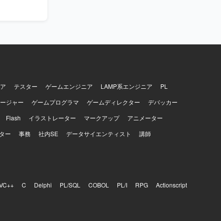
ア
テスター
ゲームエンジニア
LAMP系エンジニア
PL
ージャー
ゲームプログラマ
ゲームディレクター
デバッカー
Flash
イラストレーター
マークアップ
アニメーター
ター
事務
社内SE
データサイエンティスト
講師
VC++
C
Delphi
PL/SQL
COBOL
PL/I
RPG
Actionscript