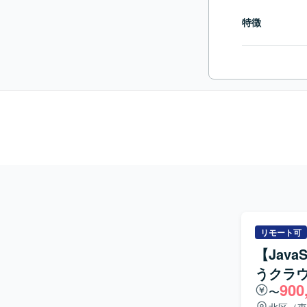
特徴
リモート可
【Java
うクラ
900
〜