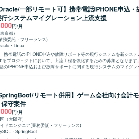
務知識を活かしながら、アジャイル開発環境で主体的に設計・開発・テ
a/Oracle/一部リモート可】携帯電話IPHONE申込
だける方を求めています。Excel VBAなど既存のスキルを活かしつつ、
現行システムマイグレーション上流支援
的に取り組んでいただける方です。 【ポジションの魅力】 保険業界向けの
,000
システム開発に携わることで、ドメイン知識とアジャイル開発の経験を
円/月
ます。設計・開発からテストまで一連の工程に関わることで、アプリケ
東京都）
のスキルを幅広く磨いていただけます。 【開発環境】 Excel VBAを用いた
(業務委託・フリーランス)
中心に、Linux環境などのオープン系技術を組み合わせたシステム開発
racle
・
Linux
す。
】 携帯電話のIPHONE申込や故障サポート等の現行システムを新システ
るプロジェクトにおいて、上流工程を強化するための募集となります。 【作業
電話のIPHONE申込および故障サポートに関する現行システムのマイグレ
に参画いただきます。要件定義や基本設計の作成を中心に、関係者との
ムへの移行に向けた上流工程をご対応いただきます。 【求める人物像】 顧客と
ケーションを円滑に行いながら要件を整理できる方を求めています。マ
ェクトにおいて主体的に課題を拾い、関係者と協力して解決に向けて動
a/SpringBoot/リモート併用】ゲーム会社向け会計
ションに上流
・保守案件
わっていただけます。要件定義や基本設計などの上流経験を活かしつつ
,000
活用など新たな取り組みにも関わることができます。 【開発環境】 OSは
円/月
、Linuxを使用し、DBはORACLE、開発言語はJavaとなります。
区（大阪府）
イドエンジニア
(業務委託・フリーランス)
ySQL
・
SpringBoot