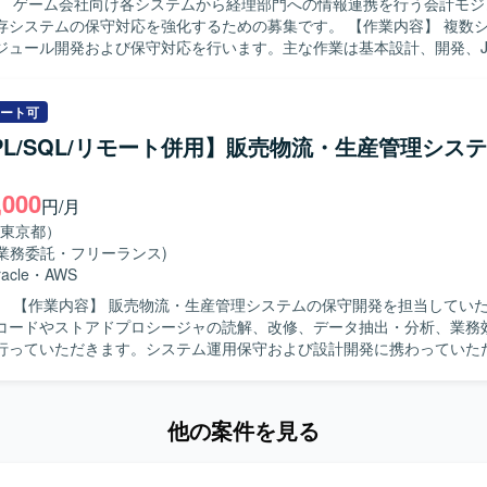
】 ゲーム会社向け各システムから経理部門への情報連携を行う会計モジ
テムの保守対応を強化するための募集です。 【作業内容】 複数システムに対
ジュール開発および保守対応を行います。主な作業は基本設計、開発、JU
装、各種テスト対応となります。今後は要件定義や基本設計などの上流
像】 Webおよびバッチ処理の開発経験があり、自立し
めることができる方を求めています。将来的に要件定義や基本設計を主
ート可
り、継続的に長期参画いただける方が望ましいです。 【ポジションの魅力】 ゲ
/PL/SQL/リモート併用】販売物流・生産管理シス
けの会計モジュールという業務寄りの領域において、開発からテスト、
定義まで幅広い工程に関わることができます。複数システムを横断した
,000
きるため、業務知識と技術力の双方を高めていくことができます。 【開発環境】
円/月
pringBoot、MySQLを用いたWebおよびバッチの開発環境です。JUnitを
東京都）
す。
(業務委託・フリーランス)
acle
・
AWS
ただきます。
コードやストアドプロシージャの読解、改修、データ抽出・分析、業務
行っていただきます。システム運用保守および設計開発に携わっていた
物像】 能動的に業務を推進し、関係部署や現場と円滑に連携できる方を
できます。 【開発環境】 Excel VBA、Oracle（PL/SQL）を使用します。
他の案件を見る