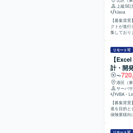
北区（東
上級SE
Java
【募集背景
クトが進行
集しております。 【作業内容】 オンプレミスの現行基幹シ
との折衝を
について、
ャイル開発
リモート可
対応いただきます。 【求める人物像】 顧客とのコミ
【Exc
律的にタス
計・開発
境でのシス
720
ります。 【ポジションの魅力】 現行基幹システムの調査からクラウド環境への移行まで一連の
〜
工程に関わ
港区（東
フショア開
サーバサ
す。 【開発環境】 JavaScript、Java、Pythonを中心としたアジャイル開発体制で、新システム
VBA
・
Li
のソースコ
【募集背景
進を目的とし
保険業様向
による開発
画の作成お
プリントテスト
リモート可