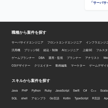
「サーバサ
職種から案件を探す
サーバサイドエンジニア
フロントエンドエンジニア
インフラエンジ
汎用機
ブリッジSE
組込・制御
AIエンジニア
上級SE
フルスタ
ゲームプランナー
DBA
運用・監視
プランナー
アナリスト
W
CGデザイナー
クリエイター
動画編集
マーケター
ゲームデザイ
スキルから案件を探す
Java
PHP
Python
Ruby
JavaScript
Swift
C#
C++
Scala
SQL
shell
アセンブラ
Go言語
Kotlin
TypeScript
R言語
Ap