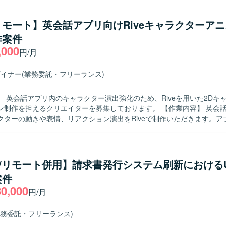
モート】英会話アプリ向けRiveキャラクターア
作案件
,000
円/月
ザイナー
(業務委託・フリーランス)
】 英会話アプリ内のキャラクター演出強化のため、Riveを用いた2Dキ
を担えるクリエイターを募集しております。 【作業内容】 英会話アプリにお
クターの動きや表情、リアクション演出をRiveで制作いただきます。ア
習体験に合わせて、自然さ、かわいさ、コミカルさのバランスを取りな
形で仕上げていただきます。 具体的には、仕様や要件（どんなシーンで
え、Riveで成立する構造（パーツ階層、リグ、ステート設計）に落とし
残念、驚きなどのキャラクターアニメーションを設計・制作・調整まで
UX/リモート併用】請求書発行システム刷新におけるU
ます。Rive上でのキャラクター構造化（パーツ階層、ボーン、ウェイト
案件
設定）、リアクションを含む各種アニメーション制作（ループ、ワンシ
80,000
Machineの設計・実装（入力や遷移設計、実装側が扱いやすい粒度への整理
円/月
バック（動かしやすい分割や差分、不足パーツの指摘、追加素材の依頼
きます。 【求める人物像】 仕様が固まる前の段階でも、ラフな要
業務委託・フリーランス)
う動かすと良いか」を提案できる方を求めております。デザイナーやP