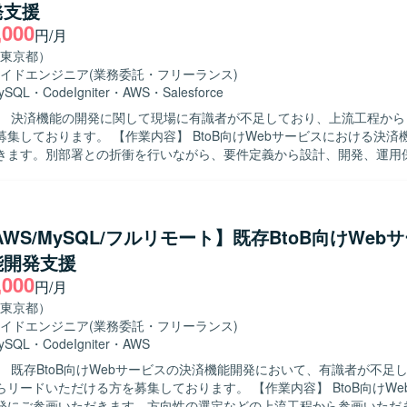
発支援
、要件定義から運用保守まで一貫して責任感を持って取り組んでいただ
,000
。新しい開発手法やAIコーディングツールの活用にも前向きに取り組ん
円/月
】 上流工程から運用保守まで幅広い工程に関わる
東京都）
、決済機能開発のリードポジションとして裁量を持ってご活躍いただけ
イドエンジニア
(業務委託・フリーランス)
機能強化に直接貢献できる環境であり、AI駆動開発など新しい開発スタ
ySQL
・
CodeIgniter
・
AWS
・
Salesforce
ることができます。 【開発環境】 PHP、CodeIgniter、AWS、
】 決済機能の開発に関して現場に有識者が不足しており、上流工程から
Cursor(AI駆動開発)を用いた開発環境となっております。
業内容】 BtoB向けWebサービスにおける決済機能開発をご
きます。別部署との折衝を行いながら、要件定義から設計、開発、運用
求める人物像】 決済機能開発に関する知見を活かし、現場を
がら主体的に推進いただける方を求めております。関係者とのコミュニ
い、上流から下流まで責任感を持って取り組んでいただける方が望まし
ンの魅力】 自社サービスの決済機能において、上流工程から運用保守ま
/AWS/MySQL/フルリモート】既存BtoB向けWeb
め、サービス全体を見据えた開発経験を積むことができます。体制内の
能開発支援
AI駆動開発など新しい開発手法にも触れられる環境です。 【開発環境】 PHP、
,000
iter、AWS、MySQL、Cursor(AI駆動開発)を用いたWebサービス開発と
円/月
東京都）
イドエンジニア
(業務委託・フリーランス)
ySQL
・
CodeIgniter
・
AWS
】 既存BtoB向けWebサービスの決済機能開発において、有識者が不足
ただける方を募集しております。 【作業内容】 BtoB向けWebサービスの
発にご参画いただきます。方向性の選定などの上流工程から参画いただ