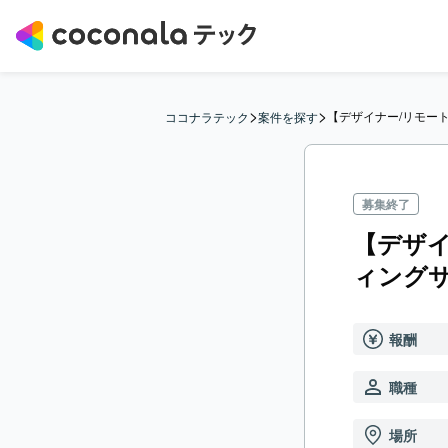
>
>
【デザイナー/リモー
ココナラテック
案件を探す
募集終了
【デザ
ィング
報酬
職種
場所