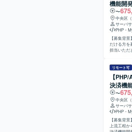
機能開
をお持ちで
675
ましいです
〜
る方を歓迎いたします。 【ポジションの魅力
中央区（
ことができ
サーバサ
サービスの
PHP
・
M
れながらスキルアップを図
【募集背景
MySQL、
だける方を募集しております。 【作
担当いただ
貫して携わっていただきます。 【
リードしな
を円滑に行
リモート可
【ポジショ
【PHP
関われるた
決済機
連携しながら、
675
CodeIgn
〜
中央区（
サーバサ
PHP
・
M
【募集背景
上流工程からリードい
決済機能開