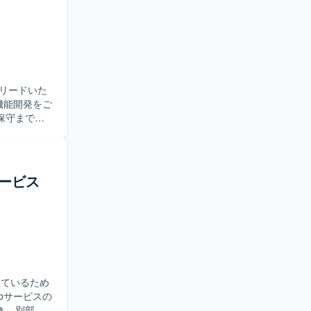
ける方が望
でいただけ
ます。自社
イルにも触
リードいた
保守まで一
ケーション
いです。
で一貫して
サービス
メンバーと
なります。
しているため
き、別部署