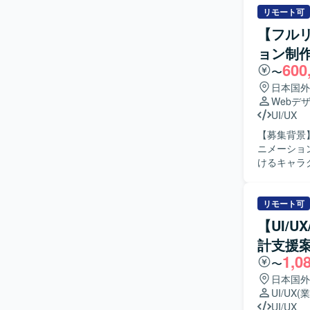
リモート可
【フルリ
ョン制
600
〜
日本国外
Webデ
UI/UX
【募集背景
ニメーション制作
けるキャラ
話体験や学
へつながる
か）を踏ま
リモート可
機、喜び、
【UI/
当いただき
計支援
ュ、制約の
1,0
State 
〜
のフィード
日本国外
覧の整理などを行っていただ
UI/UX
(
件から「ど
UI/UX