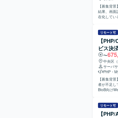
アと密に連
【募集背景
す。 【ポジションの魅力】 英会話アプリのキャラクター表現に深く関わり、会話体験や学習体
結果、画面
験そのもの
在化してい
Riveを中
【作業内容
接に結びついた表現設
す。ディレ
Slack
構成・導線
リモート可
画面単位で
【PHP/
したインタ
ビス決
多・画面過
675
い、ディレ
〜
していただきます。 【求める人物像】 要件が固まり
中央区（
しながら柔
サーバサ
画面構成を
PHP
・
M
る方を想定
【募集背景
に改善提案ができる
者が不足して
テムという
BtoB向
からUI/
上流工程か
響力を発揮
いただきます
ィを高める設計に挑戦できる環
テムの構築
リモート可
ルを用いた
ていただきます。 【求める人物像】 決済機能開発に関する
イン知識が
【PHP
いただける