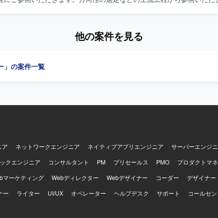
要件定義、設計、開発、運用保守まで一貫して携わっていただきます。P
niter、AWS、MySQLおよびAI駆動開発ツールを用いて決済機能の開発と
ードいただけ
他の案件を見る
ております。関係各所と円滑にコミュニケーションを取りながら、要件
で責任を持って取り組んでいただける方が望ましいです。新しい開発手法
向きに取り組んでいただける方を歓迎いたします。 【ポジションの魅力】 上流
ー」の案件一覧
用保守まで一貫して携わることで、BtoB向けWebサービスの決済領域
ます。自社サービスの機能強化に直接貢献できる環境であり、AI駆動開
発スタイルを実務の中で経験できる点も魅力です。プロジェクト体制内
がら、技術面と業務面の両面でスキルアップを図ることができます。 【開発環
CodeIgniter、AWS、MySQL、Cursor(AI駆動開発)を用いたWebサ
ます。
ニア
ネットワークエンジニア
ネイティブアプリエンジニア
サーバーエンジニ
ックエンジニア
コンサルタント
PM
プリセールス
PMO
プロダクトマネ
ebマーケティング
Webディレクター
Webデザイナー
コーダー
デザイナー
ナー
ライター
UI/UX
オペレーター
ヘルプデスク
サポート
コールセン