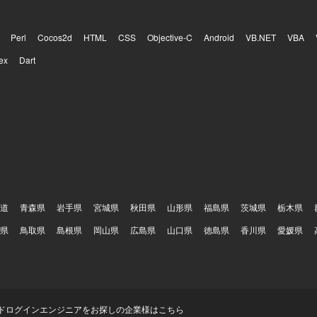
Perl
Cocos2d
HTML
CSS
Objective-C
Android
VB.NET
VBA
ex
Dart
道
青森県
岩手県
宮城県
秋田県
山形県
福島県
茨城県
栃木県
県
鳥取県
島根県
岡山県
広島県
山口県
徳島県
香川県
愛媛県
ド
ログイン
エンジニアをお探しの企業様はこちら