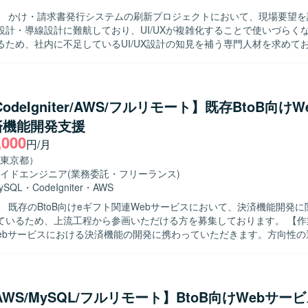
携しながら、短期間でアウトプットを形にしていける方にマッチするポ
】 かけ・請求書発行システムの刷新プロジェクトにおいて、現場要望を
設計・導線設計に難航しており、UI/UXが複雑化することで使いづらく
の印象を左右するクリティカルなアニメーション設計に携わることがで
るため、社内に不足しているUI/UX設計の知見を補う専門人材を求めて
心としたワークフローの構築や、State Machine設計、素材要件の整理
】 要件定義フェーズに参画し、仕様理解を踏まえたUI設計を実施して
計の経験を積むことができます。 【開発環境】 Figma、Rive、Notion、
クター作成の既存または簡易なワイヤーフレームをベースに、ユーザー
などのツールを用いて制作およびコミュニケーションを行います。
を整理し、UIコンポーネント設計や操作フローの最適化を行っていただ
のビジュアルデザイン作成、レイアウト設計、配色・UIパーツ設計、操
CodeIgniter/AWS/フルリモート】既存BtoB向け
ラクション設計（必要に応じて簡易モック作成）を対応していただきま
済機能開発支援
密状態に対する整理・改善提案や、ユーザビリティ向上に向けた設計見
,000
クター／PMと連携しながらエンジニア実装を見据えたデザイン仕様を
円/月
きっていない状況でもディレクターと並走
東京都）
軟に検討を進められる方を求めております。複雑な業務要件を踏まえて
イドエンジニア
(業務委託・フリーランス)
行いながら、一貫性と使いやすさの両立を意識してデザイン品質を高め
ySQL
・
CodeIgniter
・
AWS
しています。ディレクター／PMとのコミュニケーションを大切にしな
】 既存のBtoB向けeギフト関連Webサービスにおいて、決済機能開発
方にフィットするポジションです。 【ポジションの魅力】 請求書発行シス
いるため、上流工程から参画いただける方を募集しております。 【作業内容】
業務基盤となるWebアプリケーションの刷新プロジェクトにおいて、要
けWebサービスにおける決済機能の開発に携わっていただきます。方向性
UX設計に深く関わることができ、画面デザインの方針やデザインシステム
ら参画し、別部署との折衝、要件定義、設計、開発、運用保守まで一貫
していただけます。機能過多・情報量の多い業務システムに対して、ユ
。PHPおよびCodeIgniterを用いた開発を行い、AWSおよびMySQL
境です。 【開発環境】 FigmaやAdobe XDなどのデザインツー
と改善に取り組んでいただきます。AIコーディングツールを用いた開発
UIデザイン環境を想定しております。フロントエンドとしてReact等を
知見を活かしながら主体的にリード
活かせるプロジェクトです。
/AWS/MySQL/フルリモート】BtoB向けWebサー
方を求めております。関係部署との折衝を円滑に進められるコミュニケ