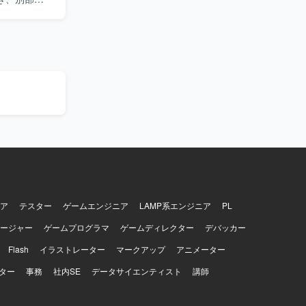
HP、
改善を行ってい
整理から実
やAIコー
に深く関わる
発など新し
で他メンバ
ービス開発環境と
ア
テスター
ゲームエンジニア
LAMP系エンジニア
PL
ージャー
ゲームプログラマ
ゲームディレクター
デバッカー
Flash
イラストレーター
マークアップ
アニメーター
ター
事務
社内SE
データサイエンティスト
講師