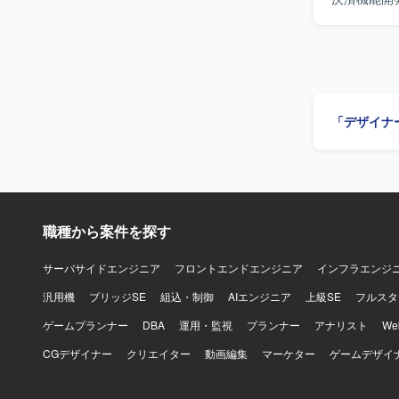
との折衝、
CodeIg
ただきます。 【求める人物像】 決済機能開発に関する知見を活かして主体的にリ
る方を求め
装、運用ま
ディングにも前
「デザイナ
工程から運
ことができ
い技術や開
ーと連携しな
境】 PHP、
なっており
職種から案件を探す
サーバサイドエンジニア
フロントエンドエンジニア
インフラエンジ
汎用機
ブリッジSE
組込・制御
AIエンジニア
上級SE
フルスタ
ゲームプランナー
DBA
運用・監視
プランナー
アナリスト
W
CGデザイナー
クリエイター
動画編集
マーケター
ゲームデザイ