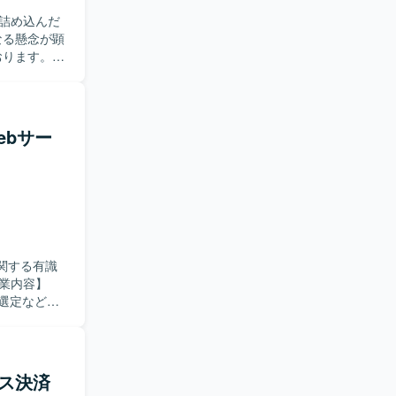
ジションで
詰め込んだ
なる懸念が顕
きます。
おります。
など、実装と密
いただきま
視点で画面
きます。各
作性を考慮
Webサー
す。機能過
直しを行
アウトプット
情報整理や
ていただけ
がら、主体的
に関する有識
件定義段階
の選定などの
の構築にも影
してご対応
ーザビリテ
を活用したシス
にも関わっ
意識したデザ
ビス決済
ーション力