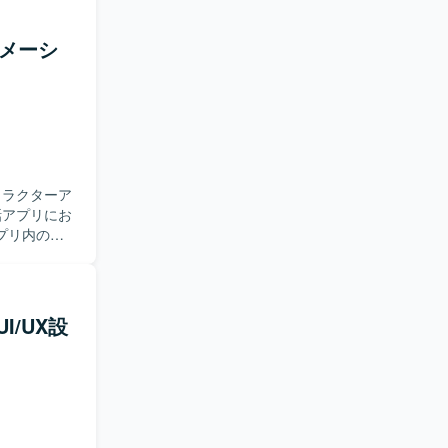
ニメーシ
ャラクターア
プリ内の会
がら、実装
どう動く
込み、待
一貫して担
I/UX設
、メッシ
ョット）、
）、素材側へ
）、演出一
M、エンジニ