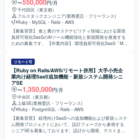
550,000
〜
円/月
ド開発を行います。WebViewやブラウザなど複数のクライ
め、既存の開発基盤や組織風土をキャッチアップいただき
千代田区（東京都）
アント環境を対象とした構成となっております。
つつ、プロダクト開発に参画していただきます。 フルサイ
フルスタックエンジニア
(業務委託・フリーランス)
クル型のプロダクト開発現場として、数人月単位のプロジ
Ruby
・
MySQL
・
Rails
・
AWS
ェクトにおける要件定義〜設計〜実装〜テストまでの各工
程を、計画策定から一貫してご担当いただきます。 また、
【募集背景】 食と農のサステナビリティ領域における環境
アーキテクチャ選定やパフォーマンス改善などの技術的な
負荷可視化SaaSのAIツール機能強化と新規開発を推進する
判断において、自ら根拠を持って意思決定し、若手メンバ
ための募集です。 【作業内容】 環境負荷可視化SaaS「My
ーの多いチームを率いていただきます。 【求める人物像】
エコものさし」におけるAIツール「Food AI Ideator (FAI)」
プロダクトや事業内容への理解を深めながら、安定的かつ
の新規開発および商品改良設計を行っていただきます。
長期的に参画いただける方を求めております。複数のエン
Ruby on RailsおよびVue.jsを用いた自社プロダクト・AIツ
リモート可
ジニア、PdM、デザイナーと密に協働しながら開発を進め
ールのフロントエンドおよびバックエンド開発を担当し、
【Ruby on Rails/AWS/リモート併用】大手小売企
る環境のため、コラボレーションとコミュニケーションを
クライアントの声を直接反映させる形で商品の改良設計を
業向け経理SaaS追加機能・新規システム開発シニ
大切にし、自発的に周囲と連携しながら課題解決に取り組
進めていただきます。GCP（Vertex AI等）やAIコーディン
アSE
める方にマッチいたします。 明確なアーキテクチャが存在
グツールを組み合わせた先進的なAI機能の実装に携わり、3
1,350,000
〜
円/月
しない状況でも、業務の背景や全体像を把握したうえで自
～5人程度のチームでアジャイルな機能開発およびコード管
中央区（東京都）
ら考えて推進できる方や、各案件について表層的な機能理
理・プロジェクト推進を行っていただきます。要件定義か
上級SE
(業務委託・フリーランス)
解にとどまらず、用いられている技術や直面した課題、そ
ら基本設計、詳細設計、実装、テスト、運用・保守、プロ
Ruby
・
PostgreSQL
・
Rails
・
AWS
の対応策といった思考プロセスまで踏み込んで考えられる
ダクト改良まで一貫して関わっていただきます。 【求める
方を歓迎いたします。 【ポジションの魅力】 グロース型の
人物像】 システム全体の設計や仕組みづくり、アーキテク
【募集背景】 経理向けSaaSへの追加機能および新規システ
小規模案件が多く、事業やプロダクトへの理解を深めなが
チャの選定に主体的に挑戦したい方を求めています。新し
ム開発プロジェクトにおいて、設計フェーズから参画する
ら、継続的な改善や機能追加を通じてユーザー価値の向上
いプロダクトを0→1で育てる過程に興味があり、スタート
シニアSEを募集しております。設計から開発、テストまで
に直接貢献できるポジションです。フルサイクルで開発工
アップでの開発に深く関わりたい方にマッチします。サス
を推進し、多数のステークホルダーが関わる中で設計品質