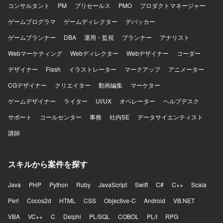
ョンです。多数のステークホルダーと連携しながら、設計
コンサルタント
PM
プリセールス
PMO
プロダクトマネージャー
品質の担保とプロジェクト推進を主導する経験を積むこと
ゲームプログラマ
ができます。Ruby on RailsやAWS、生成AIを活用した開
ゲームディレクター
デバッカー
発・PoCなど、モダンな技術スタックを活かした上流工程
ゲームプランナー
DBA
運用・監視
プランナー
アナリスト
中心の業務に携わることができます。 【開発環境】 バック
エンドはGo、Ruby on Rails、Unicorn、Nginx、
Webマーケティング
Webディレクター
Webデザイナー
コーダー
PostgreSQL、Redis、Docker、Elasticsearchなどを利用し
デザイナー
Flash
イラストレーター
マークアップ
アニメーター
ております。フロントエンドはTypeScript、React、
Redux、styled-components、Storybook、Webpackなどを
CGデザイナー
クリエイター
動画編集
マーケター
利用しております。インフラはAWS（EC2、RDS、
ゲームデザイナー
ElastiCache、S3、ElasticsearchService、Lambda、
ライター
UI/UX
オペレーター
ヘルプデスク
ElasticBeanstalkなど）、Ansible、Datadog、CircleCI、
サポート
コールセンター
事務
社内SE
データサイエンティスト
Engine Yardなどを利用しております。その他、GitHub、
Slack、JIRA、Notionなどのツールを利用しております。
講師
スキルから案件を探す
Java
PHP
Python
Ruby
JavaScript
Swift
C#
C++
Scala
Perl
Cocos2d
HTML
CSS
Objective-C
Android
VB.NET
VBA
VC++
C
Delphi
PL/SQL
COBOL
PL/I
RPG