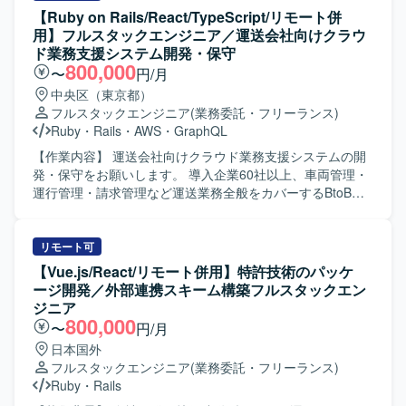
【Ruby on Rails/React/TypeScript/リモート併
用】フルスタックエンジニア／運送会社向けクラウ
ド業務支援システム開発・保守
800,000
〜
円/月
中央区（東京都）
フルスタックエンジニア
(業務委託・フリーランス)
Ruby
・
Rails
・
AWS
・
GraphQL
【作業内容】 運送会社向けクラウド業務支援システムの開
発・保守をお願いします。 導入企業60社以上、車両管理・
運行管理・請求管理など運送業務全般をカバーするBtoB
SaaSです。 新機能の設計・実装（バックエンド / フロント
エンド）を行います。 GraphQL APIの設計・実装を行いま
す。 既存機能の改善・バグ修正を行います。 コードレビュ
リモート可
ー、テスト整備を行います。 PMI（事業譲渡後の統合）に
【Vue.js/React/リモート併用】特許技術のパッケ
伴うシステム改善を行います。 【開発環境】 フレームワー
ージ開発／外部連携スキーム構築フルスタックエン
ク : Ruby 3.2 / Rails 7.1 フロントエンド : React 18 /
ジニア
TypeScript 5.1 / Apollo Client (GraphQL) デザインツール：
800,000
〜
円/月
Figma など データベース : Amazon RDS インフラ : AWS
日本国外
(ECS) バージョン管理 : Git/GitHub コミュニケーション/タ
フルスタックエンジニア
(業務委託・フリーランス)
スク管理 : Slack, Google Meet, Notion を利用しています。
Ruby
・
Rails