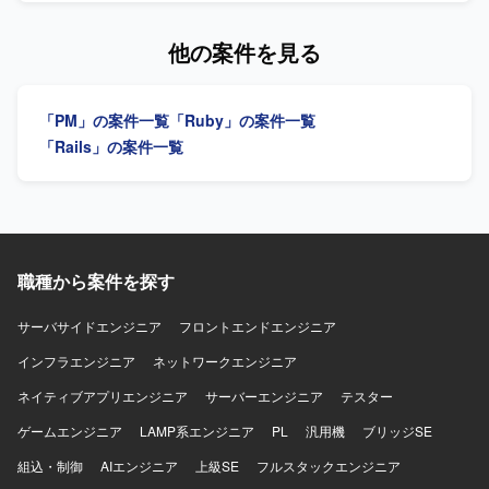
程を担当できるため、要件定義から実装・テストまで一貫
テナビリティ分野（環境問題、食・農の課題解決）への興
の担保とプロジェクト推進の両輪を担っていただきます。
した経験を積むことができ、アーキテクチャ選定やパフォ
味・関心をお持ちの方を歓迎いたします。 【ポジションの
【作業内容】 設計課題ドキュメントの作成・管理（課題の
他の案件を見る
ーマンス改善など技術的な意思決定にも主体的に関わるこ
魅力】 環境負荷可視化という社会的意義の高い領域で、自
整理・起票、関係者との解消推進）を主担当として実施い
とができます。若手メンバーの多いチームを率いる経験を
社SaaSプロダクトのAIツール開発にフルスタックで関わる
ただきます。設計からテストにかけてのWBS策定および進
通じて、技術的リードやチームビルディングのスキルも磨
ことができます。スタートアップならではのスピード感の
捗管理を行っていただきます。Ruby on Railsを用いた汎用
いていただけます。 【開発環境】 バックエンドはRuby、
「PM」の案件一覧
「Ruby」の案件一覧
中で、クライアントの声を直接プロダクトに反映させる経
的で保守性の高い設計・実装や、必要に応じた技術検証・
Ruby on Railsを中心とし、フロントエンドには
験を積むことができ、GCP（Vertex AI等）や最新のAIコー
PoCを実施していただきます。プロダクトチームや関係各
「Rails」の案件一覧
TypeScript、React.js、Jest、CodeceptJS、Playwright、
ディングツールを活用した先進的な開発に携わることがで
社との仕様・スケジュール調整を行っていただきます。提
Storybookなどを活用しております。インフラは
きます。 【開発環境】 フロントエンドはVue.js 3系および
案・報告資料の作成や、設計・コードレビューを通じた品
AWS（ALB、Fargate、Aurora、S3、Lambda、
Nuxt.js 3系、バックエンドはRuby 3系およびRuby on Rails
質担保もお任せいたします。既存の要件定義成果物や引き
CloudFront、ElastiCache、WAFなど）上に構築されてお
7系を利用しています。DBはMySQL 8系、コンテナは
継ぎ資料のキャッチアップも行っていただきます。 【求め
り、Dockerを使用したコンテナ環境で運用しております。
Dockerを使用しています。インフラはAWS（EC2, Aurora,
る人物像】 曖昧な課題を自ら整理し、たたき台を作って前
データベースはMySQL、Redis、Elasticsearchを利用し、
SES, WAF, S3等）およびGCP（Vertex AIなど）を組み合わ
に進められる方を求めております。実装だけでなく、ドキ
職種から案件を探す
Nginxを用いた構成となっております。開発フローでは
せ、CIにはCircleCIを利用しています。開発ツールとして
ュメントや資料作成、関係者調整もプロジェクトの価値と
Github、GitHub ActionsやJenkins、Slackを活用し、
GitHub, Github Projects, Notion, Teams, Slack, Google
捉えられる方を歓迎いたします。顧客およびチーム双方と
サーバサイドエンジニア
フロントエンドエンジニア
Datadog、Fluentd、BigQuery、Redashなどによるモニタ
Meet、AIコーディングツールとしてVisual Studio Code,
丁寧に連携し、多数の関係者を尊重しながら進められる方
リングやデータ分析の仕組みが整っております。
Cursor, Claude Code, Gemini CLIを使用しています。
インフラエンジニア
を想定しております。ドメイン知識や業務ロジックを素早
ネットワークエンジニア
くキャッチアップし、設計に落とし込める方、品質課題や
ネイティブアプリエンジニア
サーバーエンジニア
テスター
ボトルネックを自発的に発見し、解決までの道筋を示せる
方にご活躍いただけます。 【ポジションの魅力】 経理向け
ゲームエンジニア
LAMP系エンジニア
PL
汎用機
ブリッジSE
SaaSの追加機能および新規システム開発において、設計フ
組込・制御
AIエンジニア
上級SE
フルスタックエンジニア
ェーズからテストまで一貫して関わることができるポジシ