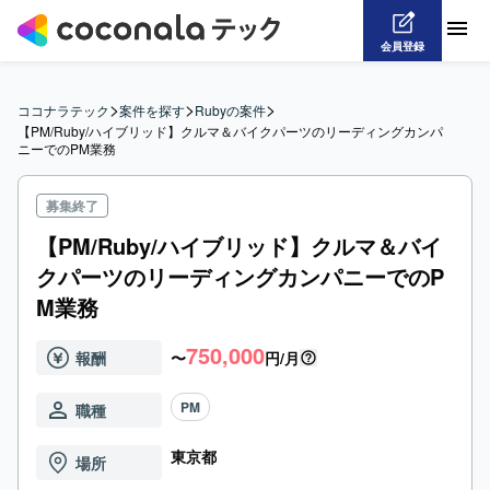
会員登録
>
>
>
ココナラテック
案件を探す
Rubyの案件
【PM/Ruby/ハイブリッド】クルマ＆バイクパーツのリーディングカンパ
ニーでのPM業務
募集終了
【PM/Ruby/ハイブリッド】クルマ＆バイ
クパーツのリーディングカンパニーでのP
M業務
750,000
報酬
〜
円/月
PM
職種
東京都
場所