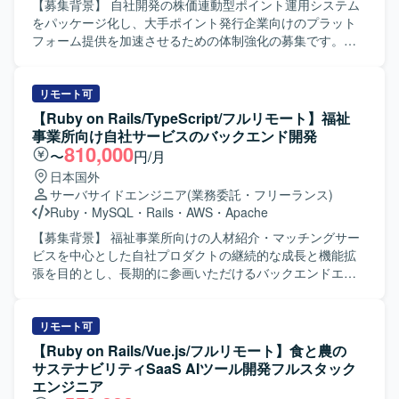
【募集背景】 自社開発の株価連動型ポイント運用システム
をパッケージ化し、大手ポイント発行企業向けのプラット
フォーム提供を加速させるための体制強化の募集です。
【作業内容】 既存のRuby on Rails環境をベースに、Vue.js /
React を用いた外部提供用UIパッケージの設計・実装を行
います。大手ポイント発行企業のアプリやブラウザ環境
リモート可
（WebView）内に組み込むことを前提とした汎用パッケー
【Ruby on Rails/TypeScript/フルリモート】福祉
ジの開発や、外部企業とのデータ連携を前提としたAPI・ス
事業所向け自社サービスのバックエンド開発
キーマ設計を担当いただきます。また、WebViewやブラウ
810,000
〜
円/月
ザの特性を踏まえたマルチ環境で安定稼働するフロントエ
日本国外
ンドの構築にも携わっていただきます。 【求める人物像】
サーバサイドエンジニア
(業務委託・フリーランス)
フロントエンドを起点としつつ、バックエンドやデータ構
Ruby
・
MySQL
・
Rails
・
AWS
・
Apache
造設計まで主体的に関わる意欲のある方を求めています。
関係者と連携しながら、疎結合なアーキテクチャ設計やパ
【募集背景】 福祉事業所向けの人材紹介・マッチングサー
ッケージ化に主体的に取り組める方を歓迎いたします。
ビスを中心とした自社プロダクトの継続的な成長と機能拡
【ポジションの魅力】 大手企業向けに自社特許技術をプラ
張を目的とし、長期的に参画いただけるバックエンドエン
ットフォームとして展開する経験を積むことができます。
ジニアを募集しております。 【作業内容】 福祉事業所の支
画面開発だけでなく、スキーマ設計やバックエンド実装ま
援サービスを運営している企業にて、自社サービスの追加
で一貫して関わることで、フルスタックエンジニアとして
開発をご担当いただきます。人材紹介・マッチングサービ
リモート可
のスキルを広げることができます。少人数チームの中で同
スの開発チームに所属し、インターネットサービスの顧客
【Ruby on Rails/Vue.js/フルリモート】食と農の
ポジションは少数であり、裁量を持って開発をリードでき
価値向上を目的とした開発や、社内基幹業務システムの業
サステナビリティSaaS AIツール開発フルスタック
る環境です。 【開発環境】 Ruby on Rails を中心としたバ
務生産性向上のための開発など、多岐にわたる開発案件に
エンジニア
ックエンド環境上で、Vue.js / React を用いたフロントエン
携わっていただきます。 5年近い歴史のあるプロダクトのた