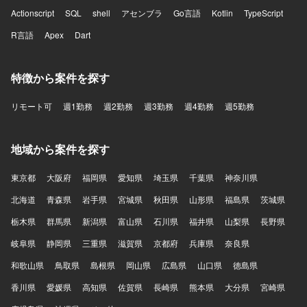
Actionscript
SQL
shell
アセンブラ
Go言語
Kotlin
TypeScript
R言語
Apex
Dart
特徴から案件を探す
リモート可
週1勤務
週2勤務
週3勤務
週4勤務
週5勤務
地域から案件を探す
東京都
大阪府
福岡県
愛知県
埼玉県
千葉県
神奈川県
北海道
青森県
岩手県
宮城県
秋田県
山形県
福島県
茨城県
栃木県
群馬県
新潟県
富山県
石川県
福井県
山梨県
長野県
岐阜県
静岡県
三重県
滋賀県
京都府
兵庫県
奈良県
和歌山県
鳥取県
島根県
岡山県
広島県
山口県
徳島県
香川県
愛媛県
高知県
佐賀県
長崎県
熊本県
大分県
宮崎県