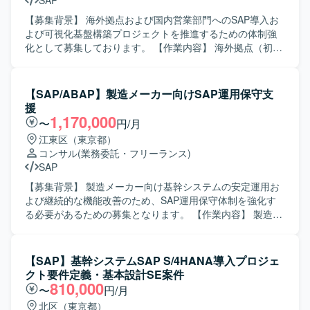
SAP
【募集背景】 海外拠点および国内営業部門へのSAP導入お
よび可視化基盤構築プロジェクトを推進するための体制強
化として募集しております。 【作業内容】 海外拠点（初期
フェーズはUK）へのSAP導入プロジェクト推進をご担当い
ただきます。合わせて、日本のグローバル営業部門に対す
るロジスティクス領域のSAP導入、および関連する可視化
【SAP/ABAP】製造メーカー向けSAP運用保守支
基盤の構築・連携方針の検討、要件整理、設計支援などを
援
行っていただきます。PMは全体計画策定や進行管理、課題
1,170,000
〜
円/月
管理、ステークホルダー調整を担い、コンサルタントは各
江東区（東京都）
モジュールの要件定義、Fit&Gap、設計レビュー、受入支援
コンサル
(業務委託・フリーランス)
などをリードしていただきます。 【求める人物像】 グロー
SAP
バルプロジェクト環境において主体的にコミュニケーショ
ンを図り、関係者と協調しながら物事を前に進められる方
【募集背景】 製造メーカー向け基幹システムの安定運用お
を求めております。お客様の業務を理解したうえで、論理
よび継続的な機能改善のため、SAP運用保守体制を強化す
的に説明しつつ合意形成をリードできる方、変化のある状
る必要があるための募集となります。 【作業内容】 製造メ
況でも柔軟に対応いただける方が望ましいです。 【ポジシ
ーカー向けSAPシステム（SD/MM/PP）の運用保守支援を行
ョンの魅力】 海外拠点と日本のグローバル営業部門をまた
っていただきます。具体的には、障害発生時の原因調査お
ぐ大規模なSAP導入プロジェクトに参画いただけます。複
よび対応方針の検討、変更要求に対する要件整理や概要設
【SAP】基幹システムSAP S/4HANA導入プロジェ
数モジュールにまたがる業務・システム領域を経験できる
計、顧客からの問い合わせ内容の分析および回答作成、な
クト要件定義・基本設計SE案件
とともに、可視化基盤の構築にも関わることで、上流工程
らびに必要に応じたABAPプログラムの改修や動作確認など
810,000
〜
円/月
から基盤構想まで幅広い経験を積むことができます。グロ
を担当していただきます。また、関連部門との調整やドキ
北区（東京都）