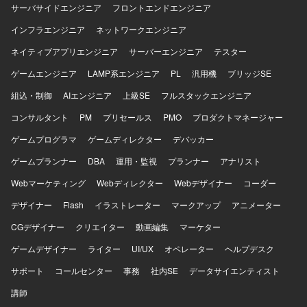
サーバサイドエンジニア
フロントエンドエンジニア
インフラエンジニア
ネットワークエンジニア
ネイティブアプリエンジニア
サーバーエンジニア
テスター
ゲームエンジニア
LAMP系エンジニア
PL
汎用機
ブリッジSE
組込・制御
AIエンジニア
上級SE
フルスタックエンジニア
コンサルタント
PM
プリセールス
PMO
プロダクトマネージャー
ゲームプログラマ
ゲームディレクター
デバッカー
ゲームプランナー
DBA
運用・監視
プランナー
アナリスト
Webマーケティング
Webディレクター
Webデザイナー
コーダー
デザイナー
Flash
イラストレーター
マークアップ
アニメーター
CGデザイナー
クリエイター
動画編集
マーケター
ゲームデザイナー
ライター
UI/UX
オペレーター
ヘルプデスク
サポート
コールセンター
事務
社内SE
データサイエンティスト
講師