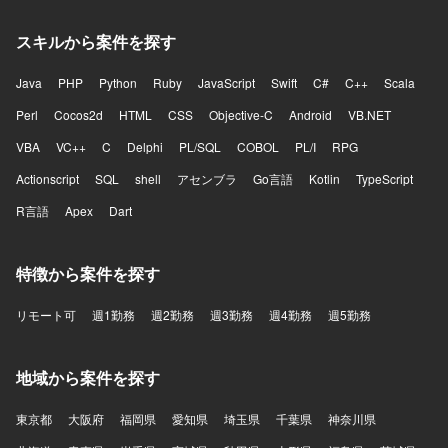
スキルから案件を探す
Java
PHP
Python
Ruby
JavaScript
Swift
C#
C++
Scala
Perl
Cocos2d
HTML
CSS
Objective-C
Android
VB.NET
VBA
VC++
C
Delphi
PL/SQL
COBOL
PL/I
RPG
Actionscript
SQL
shell
アセンブラ
Go言語
Kotlin
TypeScript
R言語
Apex
Dart
特徴から案件を探す
リモート可
週1勤務
週2勤務
週3勤務
週4勤務
週5勤務
地域から案件を探す
東京都
大阪府
福岡県
愛知県
埼玉県
千葉県
神奈川県