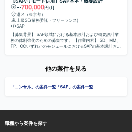
【SAP/リモート併用】SAP基本・概要設計
施していただきます。 データ移行関連作業を担当していた
700,000
〜
円/月
だきます。 上記作業を進めるうえでの顧客との打ち合わせ
港区（東京都）
に参加し、業務内容や課題の整理を行っていただきます。
上級SE
(業務委託・フリーランス)
本番カットオーバーに向けた課題・追加要望対応および本
SAP
番カットオーバー後の追加要望対応フェーズにおける業務
を継続してご対応いただきます。 【求める人物像】 顧客と
【募集背景】 SAP領域における基本設計および概要設計業
直接会話しながら業務を進めることができ、報告・連絡・
務の体制強化のための募集です。 【作業内容】 SD、MM、
相談を適切に行っていただける方を求めております。 SAP
PP、COいずれかのモジュールにおけるSAPの基本設計およ
MMモジュールに関する未知の領域についても自ら調査し、
び概要設計を担当していただきます。関連チームとの調整
主体的にキャッチアップできる方を歓迎いたします。 業務
や設計内容の整理を行いながら、上流工程を中心にご対応
や課題の背景を理解しながら、関係者と協調して粘り強く
いただきます。 【求める人物像】 コミュニケーションが円
他の案件を見る
対応いただける方にご活躍いただきたいと考えておりま
滑で、関係者との調整や情報共有を主体的に行っていただ
す。 【ポジションの魅力】 大手産業機械メーカー向けの
ける方を求めています。チームワークを重視し、責任感を
SAP S/4HANA新規導入プロジェクトに参画し、本番カット
持って上流工程を推進できる方が望ましいです。 【ポジシ
「コンサル」の案件一覧
「SAP」の案件一覧
オーバー前後の重要なフェーズに携わることができます。
ョンの魅力】 SAPの主要モジュールであるSD、MM、PP、
MM領域における業務知識とSAPのスキルを高めながら、顧
COのいずれかにおいて、上流工程に深く関与できる案件で
客折衝や課題対応など上流寄りの経験を積むことができま
す。複数モジュールにまたがる知見を活かしつつ、基本設
す。 本番後の追加要望対応フェーズを通じて、継続的な業
計・概要設計スキルを一層高めていただけます。 【開発環
務改善やシステム活用に関わる経験を得ることができま
境】 SAPを中心とした業務システム環境において、SD、
す。 【開発環境】 SAP S/4HANA（MMモジュール）、アド
MM、PP、CO各モジュールの基本設計および概要設計を実
オンプログラム（ABAP）を用いた環境での作業となりま
職種から案件を探す
施します。
す。