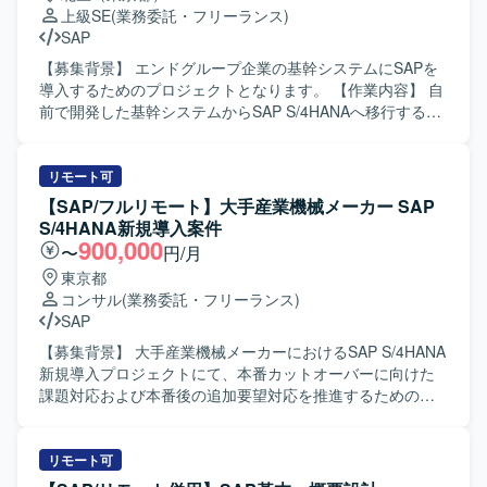
ーバル環境でのプロジェクト推進を通じて、英語力やマル
ュメント作成なども実施していただきます。 【求める人物
上級SE
(業務委託・フリーランス)
チカルチャーコミュニケーションのスキル向上も期待でき
像】 SAPの業務・技術両面に主体的に取り組み、関係者と
SAP
ます。 【開発環境】 SAPを中心とした基幹システムおよび
円滑にコミュニケーションを取りながら課題解決を進めて
可視化基盤を対象とした環境でのプロジェクトとなりま
いただける方を求めております。自ら状況を整理し、顧客
【募集背景】 エンドグループ企業の基幹システムにSAPを
す。
の要望を的確に理解して提案・改善に結びつけられる方に
導入するためのプロジェクトとなります。 【作業内容】 自
ご活躍いただける環境です。 【ポジションの魅力】 複数モ
前で開発した基幹システムからSAP S/4HANAへ移行するに
ジュール（SD/MM/PP）に関わりながら、導入後の運用保
あたり、要件定義および基本設計をご担当いただきます。
守を通じてビジネスプロセスの理解を深められるポジショ
【求める人物像】 SAP業務に精通し、関係者とコミュニケ
ンです。コンサルタントおよび概要設計者として、要件定
ーションを取りながら主体的に要件整理と設計を進めてい
リモート可
義から設計・改善提案まで幅広いフェーズを経験でき、
ただける方を求めております。 【ポジションの魅力】 基幹
【SAP/フルリモート】大手産業機械メーカー SAP
SAPスキルを一層高めていただけます。 【開発環境】 SAP
システム全体のSAP導入プロジェクトに上流工程から参画
S/4HANA新規導入案件
ERP環境上での運用保守・改修作業が中心となり、ABAPに
でき、販売管理や購買管理／在庫管理領域での業務知見と
900,000
〜
円/月
よるプログラム改修および関連ドキュメントの作成を行っ
SAPスキルを高めていただけます。 【開発環境】 SAP
東京都
ていただきます。
S/4HANAを中心とした基幹システム環境となります。
コンサル
(業務委託・フリーランス)
SAP
【募集背景】 大手産業機械メーカーにおけるSAP S/4HANA
新規導入プロジェクトにて、本番カットオーバーに向けた
課題対応および本番後の追加要望対応を推進するための人
員を募集しております。 【作業内容】 SAP S/4HANA新規
導入案件（MM領域）において、顧客業務テストのQA対応
や課題対応の調査・機能検証を行っていただきます。 仕様
リモート可
変更内容を整理し、開発者への指示および受入テストを実