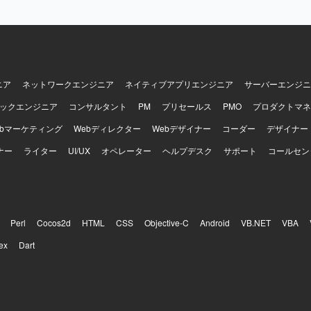
環境で作業していただきます。
ニア
ネットワークエンジニア
ネイティブアプリエンジニア
サーバーエンジニ
ックエンジニア
コンサルタント
PM
プリセールス
PMO
プロダクトマネ
ebマーケティング
Webディレクター
Webデザイナー
コーダー
デザイナー
ナー
ライター
UI/UX
オペレーター
ヘルプデスク
サポート
コールセン
Perl
Cocos2d
HTML
CSS
Objective-C
Android
VB.NET
VBA
ex
Dart