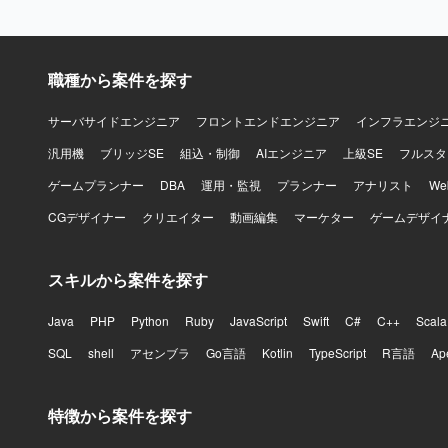
ルを用いた
職種から案件を探す
サーバサイドエンジニア
フロントエンドエンジニア
インフラエンジ
汎用機
ブリッジSE
組込・制御
AIエンジニア
上級SE
フルスタ
ゲームプランナー
DBA
運用・監視
プランナー
アナリスト
W
CGデザイナー
クリエイター
動画編集
マーケター
ゲームデザイ
スキルから案件を探す
Java
PHP
Python
Ruby
JavaScript
Swift
C#
C++
Scala
SQL
shell
アセンブラ
Go言語
Kotlin
TypeScript
R言語
Ap
特徴から案件を探す