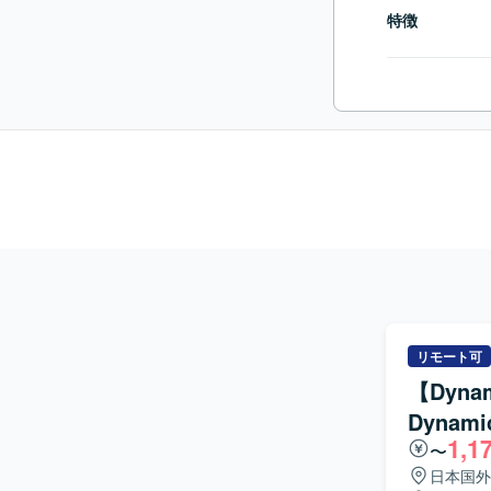
特徴
リモート可
【Dyn
Dynam
1,1
〜
日本国外