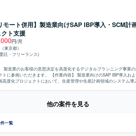
ネージャーとして各開発案件を担当していただきます。クライアントの
行い、AI活用の全体戦略やロードマップを策定しながら、提案書作成や
実施していただきます。PRDや要件定義書、仕様書の作成を通じて顧客
開発チームのマネジメントやスケジュール・品質・コストの管理を行っ
/リモート併用】製造業向けSAP IBP導入・SCM計
、技術検証やプロトタイピング、生成AIの技術検証やプロンプトチュー
ェクト支援
を動かして検証し、その結果を報告書やプロジェクト進捗レポートとし
,000
の業務フローに深く入り込み、潜在的な課
円/月
力をお持ちの方を求めております。顧客課題のヒアリングから要件定義
（東京都）
とし込みまで主体的に推進できる方、AI領域の技術に関心を持ち継続的
務委託・フリーランス)
ある方にご活躍いただけます。 【ポジションの魅力】 AI領域における戦
技術検証まで、上流から実行フェーズまで一気通貫で関わることができ
】 製造業のお客様の意思決定を高度化するデジタルプランニング事業の
種LLMやAIツールを活用したプロジェクトを通じて、先端技術とビジネ
ます。 【作業内容】 製造業向けのSAP IBP導入およびサプライ
環境】 開発言語はPythonをメインとし、各種LLMやAIツ
画高度化プロジェクトにおいて、生産管理や生産計画領域のシステム導
た環境でプロジェクトを推進していただきます。
きます。組立またはプロセス製造業におけるサプライチェーン計画(PSI
理や計画プロセスの高度化に向けた支援を実施いただきます。プロジェ
整を通じて、計画業務の高度化を図っていただきます。 【求める人物像】 生産
他の案件を見る
生産計画に関する深い業務理解をお持ちで、自ら主体的にプロジェクト
求めています。関係者と円滑にコミュニケーションを取りながら、課題
だきたいです。 【ポジションの魅力】 製造業のサプライチェーン計
案件一覧
いて、最新の計画ソリューションを活用しながら、意思決定高度化に直
クトになります。生産系に強い知見を生かしつつ、デジタルプランニン
【開発環境】 SAP IBPおよびサプライチェーン計画関連ツー