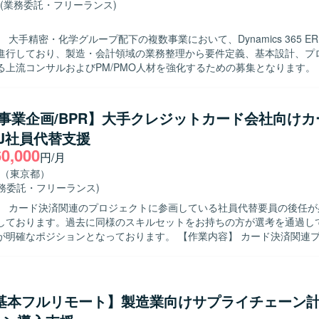
(業務委託・フリーランス)
 大手精密・化学グループ配下の複数事業において、Dynamics 365 E
進行しており、製造・会計領域の業務整理から要件定義、基本設計、プ
上流コンサルおよびPM/PMO人材を強化するための募集となります。 【作業内
namics 365 BC/FO導入プロジェクトにおける要件定義および基本設計
t-to-Standard（BC）、Fit & Gap（FO）の観点で現行業務と標準機
対応方針の検討を行います。 ・製造または会計領域における業務プロセ
/事業企画/BPR】大手クレジットカード会社向け
ロー・業務要件の整理・ドキュメント化を行います。 ・中堅向けERP（
J社員代替支援
向けERP（FO）導入など、複数プロジェクトにまたがり上流工程をリ
60,000
プロジェクト全体の進行管理、課題管理、ステークホルダーとの調整などP
円/月
・製造または会計領域のドメイン知識を活かしなが
（東京都）
対話し業務要件を整理していく姿勢をお持ちの方を求めています。 ・複
業務委託・フリーランス)
ロジェクトにおいて、状況を整理しながら主体的に課題解決を進められ
】 カード決済関連のプロジェクトに参画している社員代替要員の後任が
。 ・新しいERP製品やクラウドサービスにも前向きにキャッチアップ
しております。過去に同様のスキルセットをお持ちの方が選考を通過し
きる方にマッチするポジションです。 【ポジションの魅力】 ・大手グルー
ジションとなっております。 【作業内容】 カード決済関連プロジェクト
数のDynamics 365 ERP導入プロジェクトに参画し、製造・会計領
社員代替としてPMOおよびプロジェクトマネジメント実行支援をご担当
とができます。 ・D365未経験であっても、他ERPでの上流経験を活か
には、プロジェクト計画の策定、進捗・課題・リスク・コミュニケーシ
を習得する機会がございます。 ・コンサルタント、PM/PMOなど複数
だきます。また、基幹システム（ERP／CRM／SFA）刷新における要
最適なポジションで参画いただけます。 【開発環境】 ・ERP：Dynamics
入推進および移行、UATの推進を実施していただきます。さらに、DXや
ess Central（BC）、Dynamics 365 Finance & Operations（FO） ・
/基本フルリモート】製造業向けサプライチェーン
進、事業企画・営業企画の検討、決済代行部門やIT、CS、経理、法務、
latform