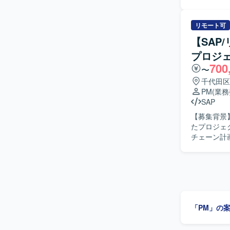
ジェクトマ
課題特定を
ーションを
リモート可
成を行い、
【SAP
ます。また
プロジ
ど、自ら手
700
めていただきます。 【求める人物像】 クライアント
〜
題を見抜く
千代田区
イプへの落
PM
(業
アップしていく意欲の
SAP
略立案から
【募集背景
ンです。各
たプロジェクトに参画いただき
スキルを高めていただけます。 【開発
チェーン計
ールを用い
っていただ
え、要件整
や関係者との調
管理または
だける方を
決に導ける方にご参画いた
「PM」の
画領域にお
るプロジェ
心で経験を積んでいただけます。 