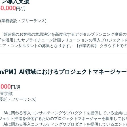
ョン導入支援
業務も幅広く担っていただきます。 【求める人物像】 プロジェクト全体を
60,000
ら、自走して課題を発見し関係者を巻き込み推進できる方を求めており
円/月
Rに主体的に関わり、複数部門との調整を粘り強く行えるコミュニケーシ
力をお持ちの方が望ましいです。 【ポジションの魅力】 大規模なカード決
(業務委託・フリーランス)
ジェクトに社員代替として深く関わることで、PMOとしての実行力と事
面でスキルを高めていただけるポジションです。クレジット・決済領域に
】 製造業のお客様の意思決定を高度化するデジタルプランニング事業の
ホルダーとの協業経験を積むことで、今後のキャリアに活きるマネジメ
 IBPを活用したサプライチェーン計画ソリューションの導入プロジェクト
としてERP／CRM／SFAなどの業務システム
ンサルタントの募集となります。 【作業内容】 クラウド上での全社的な販
したプロジェクトとなります。
（S&OP）の立案から実行までの最適化支援を行っていただきます。 組
けるサプライチェーン計画（PSI）の業務分析を実施し、監視・計画要
を担当していただきます。 クライアントの現場担当者やステークホルダ
、リレーションを構築していただきます。 単独でのプロジェクト推進、
hon/PM】AI領域におけるプロジェクトマネージャ
いただきます。 【求める人物像】 高度な専門性と主体性を持ってプ
を強力に牽引していただける方を求めています。 現場のメンバーやお客
,000
主体的に動ける方を求めています。 【ポジションの魅力】 製造業向けのデ
円/月
ンニング領域において、SAP IBPを中心としたサプライチェーン計画ソ
東京都）
ードできるポジションです。 上流工程から関わることで、クライアント
務委託・フリーランス)
貢献していただけます。 【開発環境】 SAP IBPなどのサプライチェー
ューションを活用したクラウド環境での業務となります。
】 AIに関わる導入コンサルティングやプロダクトを提供している企業に
ジェクト推進を強化するためのプロジェクトマネージャーを募集してお
】 AIに関わる導入コンサルティングやプロダクトを提供しているエンド