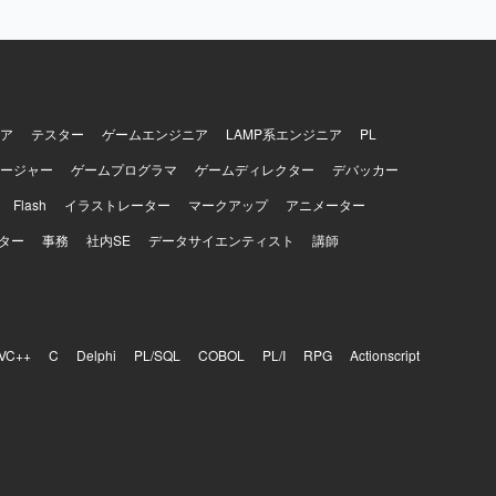
ア
テスター
ゲームエンジニア
LAMP系エンジニア
PL
ージャー
ゲームプログラマ
ゲームディレクター
デバッカー
Flash
イラストレーター
マークアップ
アニメーター
ター
事務
社内SE
データサイエンティスト
講師
VC++
C
Delphi
PL/SQL
COBOL
PL/I
RPG
Actionscript