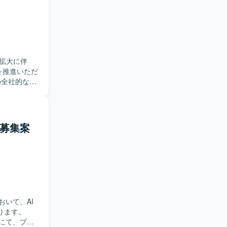
ます。事業
ョン力とド
業企画・
おける多様
拡大に伴
ント経験を
を推進いただ
立/プロセス
件の定義など
ーとの要件
または3〜4
ー募集案
様を巻き込
リューション
の業務変革
おいて、AI
ります。
にて、プロ