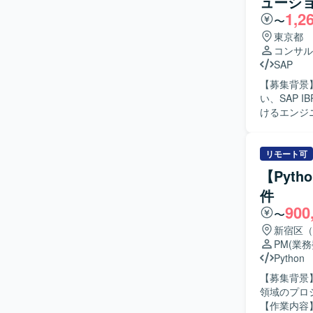
ューシ
の関係各所との調整
1,2
俯瞰しなが
〜
企画やBP
東京都
キュメンテーション
コンサル
済関連プロ
SAP
BPRの両
【募集背景
なステーク
い、SAP
得ることができます。 【開発環境】 基幹システム
けるエンジニア・コ
群を対象と
売事業計画
製造業にお
の上流工程
リモート可
調整を行い
【Pyt
名規模のチームを主導して
件
ロジェクト
900
んで、裁量を持って
〜
ジタルプラ
新宿区（
の導入をリ
PM
(業
や意思決定高度化に直接
Python
ン計画ソリ
【募集背景
領域のプロ
【作業内容