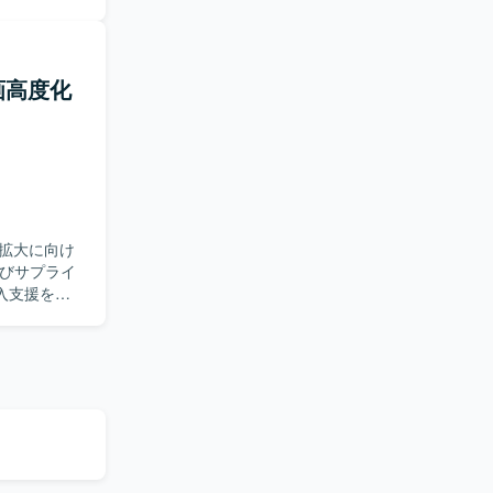
業務理解と
プレゼンテ
との合意形
ていただき
画高度化
ニングな
て取りまと
、プロトタ
にキャッチ
るポジショ
拡大に向け
スの両面で
入支援を行
)業務を踏ま
クトの推進
を推進いた
を整理し解
接貢献でき
グ事業の中