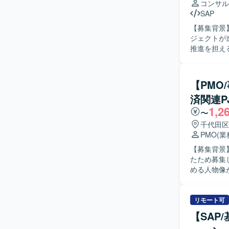
コンサル
SAP
【募集背景】
ジェクトが
推進を担える
容】 ・Dy
ます。 ・Fi
課題抽出、
【PMO
や、業務フ
済関連P
製造・会計
1,2
ます。 ・
〜
しての活動を行います。 【求める人物像】 
千代田区
ら、顧客と
PMO
(
が関わるプ
【募集背景
いたします
たため募集
を踏まえた提案がで
める人物像が明確なポ
プにおける複
において、
ら携わるこ
す。具体的
な製品知識
行っていた
リモート可
り、ご経験に応じて
可視化、導
365 Busin
【SAP
BPRの推
BI、Power P