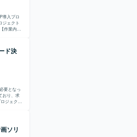
RP導入プロ
ロジェクト
を実施いたし
能の差分整理、
スの整理
カード決
BC）導入や
ードいただき
M/PMOと
数の関係者
る方を歓迎
必要となっ
し、標準機能
ており、求
域の上流工程か
いただきま
しながら新た
ョン管理を
ロールがあ
件定義、業務
CX向上、
その他：Power
計画ソリ
内部監査など