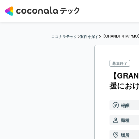
>
>
【GRANDIT/PM/
ココナラテック
案件を探す
募集終了
【GRAN
援におけ
報酬
職種
場所