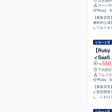
日本国外
係者とのコ
サーバサ
す。 【ポジションの魅力】 3Dデータ処理とAIアルゴリズムを組み合わせた先進的なプロダクト
Ruby
・
において、
【募集背景
す。プロダ
継続的な成
発プロセスや品質向
しております。 【作業内容】 福祉事業所の支援サービスを運営して
TypeSc
スの追加開
インターネ
産性向上の
リモート可
るプロダク
【Ruby
開発に参画
ィSaa
ロジェクト
550
担当いただ
〜
いて、自ら
千代田区
める人物像
フルスタ
る方を求め
Ruby
・
る環境のた
【募集背景
がら課題解
と新規開発を推進するための
も、業務の
し」におけるA
な機能理解
きます。Ru
セスまで踏み込んで
びバックエ
模案件が多
ていただきま
リモート可