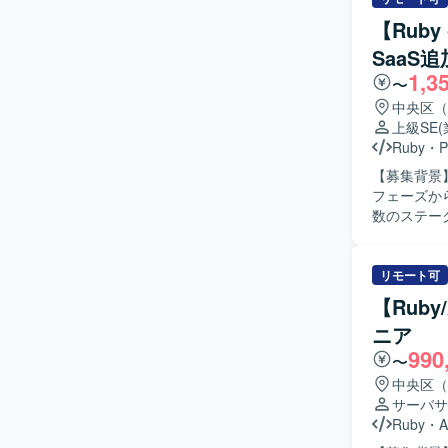
ーザー価値
の実装に携
め、要件定
【Rub
ト推進を行
フォーマン
SaaS
守、プロダクト改良
多いチーム
1,3
計や仕組み
だけます。 【開発環境】 バックエンドはRuby、Ruby on Railsを中心とし、フロントエンドに
〜
ロダクトを
はTypeScr
中央区（
ッチします
す。インフラはA
上級SE
の方を歓迎いたします。 【ポジションの魅
WAFなど
Ruby
・
P
で、自社S
ベースはMyS
【募集背景
ップならで
フローではGit
フェーズか
むことができ
BigQue
数のステー
携わることができます。 【開発環境】 フロントエン
きます。 【作業内容】 設計課題ドキュメントの作成・管理（課題の整理・起票、関係者との解
エンドはRub
消推進）を
Dockerを
理を行ってい
リモート可
GCP（Ve
応じた技術
GitHub, G
【Rub
ジュール調
Visual St
ニア
た品質担保
990
っていただきます。 【求める人物像】 曖昧な課題を
〜
れる方を求
中央区（
クトの価値
サーバサ
関係者を尊
Ruby
・
A
くキャッチ