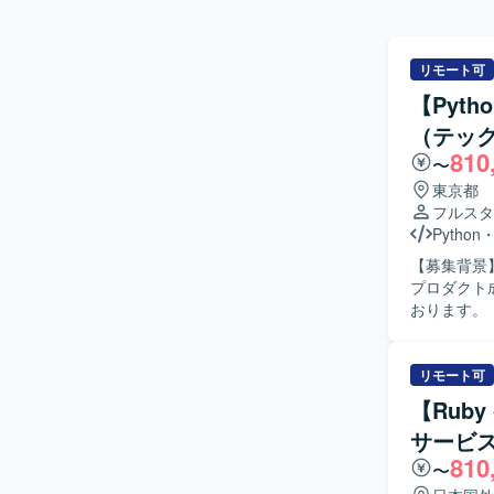
リモート可
【Pyt
（テッ
810
〜
東京都
フルスタ
Python
【募集背景
プロダクト
おります。 【作業内容】 3Dデータ処理およびAIアルゴリズムを活用したプラットフォームにお
いて、要件
React/T
るスケーラ
リモート可
のMLOp
【Ruby
ーキテクチ
サービ
にも携わっていただきます。 【求め
810
主体的に関
〜
しい技術や