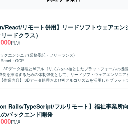
hon/React/リモート併用】リードソフトウェアエン
クリードクラス）
,000
円/月
ックエンジニア
(業務委託・フリーランス)
・
React
・
GCP
】 3Dデータ処理とAIアルゴリズムを中核としたプラットフォームの機
成長を推進するための体制強化として、リードソフトウェアエンジニア
定義から設計・実装、運用まで一貫してご担当いただきます。具体的に
ypeScriptを用いた3Dモデルビューア・エディタ機能の設計・開発や、Pytho
ブルなAPIおよびバックエンド基盤の構築、ML/AIモデルを本番環境へ
s開発・運用などを行っていただきます。また、技術的不確実性が高い課題
 on Rails/TypeScript/フルリモート】福祉事業
ャ選定やプロトタイピング、コードレビューやCI/CD改善を通じた品質
スのバックエンド開発
る人物像】 プロダクト全体のアーキテクチャや技術選定に
,000
わりながら、チームメンバーと協力して開発を推進できる方を求めてお
円/月
AIツールの活用に前向きで、技術的不確実性の高い領域にも意欲的に取