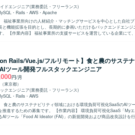
ミュニケーションを通じて合意形成やチームビルディングができる方が
イドエンジニア
(業務委託・フリーランス)
MySQL
・
Rails
・
AWS
・
Apache
フロントエンドからバックエンド、MLOpsまで幅広い領域に関わること
】 福祉事業所向けの人材紹介・マッチングサービスを中心とした自社プ
クトのコアとなる機能開発と技術選定に深く関与しながら、テックリー
長と機能拡張を目的とし、長期的に参画いただけるバックエンドエンジ
上にも影響力を発揮できる環境です。 【開発環境】 Python, React,
いる企業にて、自社サービ
ript, GCP を中心としたクラウドネイティブな開発環境となっております。
発をご担当いただきます。人材紹介・マッチングサービスの開発チーム
ットサービスの顧客価値向上を目的とした開発や、社内基幹業務システ
ための開発など、多岐にわたる開発案件に携わっていただきます。 5年
トのため、既存の開発基盤や組織風土をキャッチアップいただきつつ、
 on Rails/Vue.js/フルリモート】食と農のサス
していただきます。 フルサイクル型のプロダクト開発現場として、数人
S AIツール開発フルスタックエンジニア
における要件定義〜設計〜実装〜テストまでの各工程を、計画策定から
,000
きます。 また、アーキテクチャ選定やパフォーマンス改善などの技術的
円/月
根拠を持って意思決定し、若手メンバーの多いチームを率いていただきます
（東京都）
】 プロダクトや事業内容への理解を深めながら、安定的かつ長期的に参
ックエンジニア
(業務委託・フリーランス)
ております。複数のエンジニア、PdM、デザイナーと密に協働しながら
MySQL
・
Rails
・
AWS
め、コラボレーションとコミュニケーションを大切にし、自発的に周囲
】 食と農のサステナビリティ領域における環境負荷可視化SaaSのAIツ
決に取り組める方にマッチいたします。 明確なアーキテクチャが存在し
募集です。 【作業内容】 環境負荷可視化SaaS「Myエコものさ
背景や全体像を把握したうえで自ら考えて推進できる方や、各案件につ
Iツール「Food AI Ideator (FAI)」の新規開発および商品改良設計
にとどまらず、用いられている技術や直面した課題、その対応策といっ
by on RailsおよびVue.jsを用いた自社プロダクト・AIツールのフロン
考えられる方を歓迎いたします。 【ポジションの魅力】 グロース型の小規
ンド開発を担当し、クライアントの声を直接反映させる形で商品の改良
く、事業やプロダクトへの理解を深めながら、継続的な改善や機能追加
す。GCP（Vertex AI等）やAIコーディングツールを組み合わせた先進