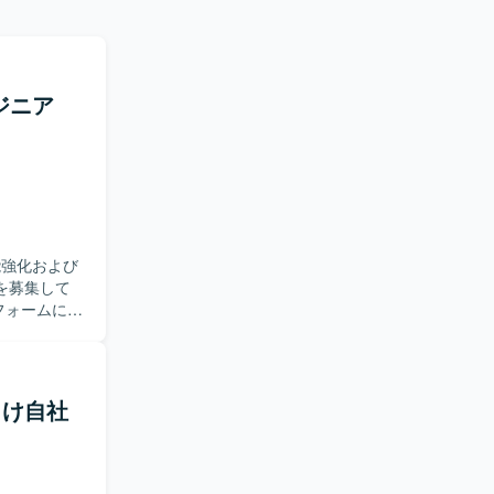
ジニア
能強化および
を募集して
は、
n/GCPによ
統合するため
に対するア
所向け自社
・生産性向上
ります。新
り組み、関