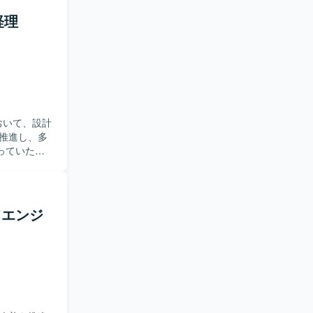
当できるた
プロジェク
ャ選定やパ
経理
運用・保
メンバーの
磨いていた
。新しいプ
たい方にマ
用しておりま
心をお持ち
Cache、
ます。データ
。スタートア
おります。開発
おいて、設計
る経験を積
、
推進し、多
進的な開発に
す。
っていただ
系、コンテナは
よび進捗管
び
装や、必要に
ールとして
仕様・スケ
グツールとして
ドエンジ
ューを通じ
アップも行
もプロジェ
し、多数の
ックを素早
発見し、解