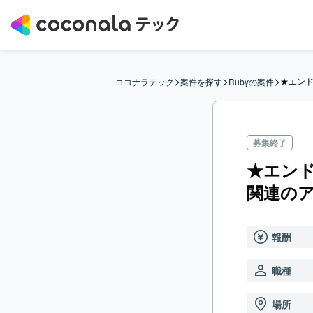
>
>
>
★エンド
ココナラテック
案件を探す
Rubyの案件
募集終了
★エンド
関連の
報酬
職種
場所