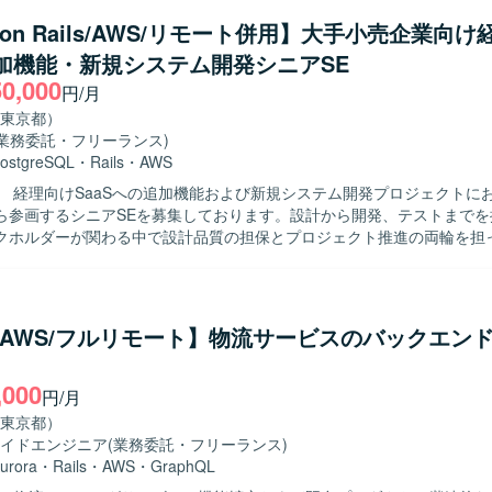
の向上に直接貢献できるポジションです。フルサイクルで開発工程を担
わり、3～5人程度のチームでアジャイルな機能開発およびコード管理・
義から実装・テストまで一貫した経験を積むことができ、アーキテクチ
y on Rails/AWS/リモート併用】大手小売企業向け
っていただきます。要件定義から基本設計、詳細設計、実装、テスト、
ス改善など技術的な意思決定にも主体的に関わることができます。若手
追加機能・新規システム開発シニアSE
まで一貫して関わっていただきます。 【求める人物像】 システム全体の設
を率いる経験を通じて、技術的リードやチームビルディングのスキルも
50,000
づくり、アーキテクチャの選定に主体的に挑戦したい方を求めています
円/月
0→1で育てる過程に興味があり、スタートアップでの開発に深く関わり
ipt、React.js、Jest、CodeceptJS、Playwright、Storybookなどを活
東京都）
。サステナビリティ分野（環境問題、食・農の課題解決）への興味・関
WS（ALB、Fargate、Aurora、S3、Lambda、CloudFront、Elasti
(業務委託・フリーランス)
力】 環境負荷可視化という社会的意義の高い領域
）上に構築されており、Dockerを使用したコンテナ環境で運用しており
ostgreSQL
・
Rails
・
AWS
aaSプロダクトのAIツール開発にフルスタックで関わることができます
QL、Redis、Elasticsearchを利用し、Nginxを用いた構成となって
】 経理向けSaaSへの追加機能および新規システム開発プロジェクトに
はのスピード感の中で、クライアントの声を直接プロダクトに反映させ
hub、GitHub ActionsやJenkins、Slackを活用し、Datadog、Fluentd
ら参画するシニアSEを募集しております。設計から開発、テストまでを
、GCP（Vertex AI等）や最新のAIコーディングツールを活用した先
ry、Redashなどによるモニタリングやデータ分析の仕組みが整っておりま
クホルダーが関わる中で設計品質の担保とプロジェクト推進の両輪を担
ドはVue.js 3系およびNuxt.js 3系、バック
y 3系およびRuby on Rails 7系を利用しています。DBはMySQL 8
主担当として実施いただきます。設計からテストにかけてのWBS策定お
使用しています。インフラはAWS（EC2, Aurora, SES, WAF, S3等）およ
ただきます。Ruby on Railsを用いた汎用的で保守性の高い設計・実
rtex AIなど）を組み合わせ、CIにはCircleCIを利用しています。開発ツ
検証・PoCを実施していただきます。プロダクトチームや関係各社との
ithub Projects, Notion, Teams, Slack, Google Meet、AIコーディン
y/AWS/フルリモート】物流サービスのバックエン
整を行っていただきます。提案・報告資料の作成や、設計・コードレビ
udio Code, Cursor, Claude Code, Gemini CLIを使用しています。
もお任せいたします。既存の要件定義成果物や引き継ぎ資料のキャッチ
,000
自ら整理し、たたき台を作って前に進めら
円/月
めております。実装だけでなく、ドキュメントや資料作成、関係者調整
東京都）
と捉えられる方を歓迎いたします。顧客およびチーム双方と丁寧に連携
イドエンジニア
(業務委託・フリーランス)
重しながら進められる方を想定しております。ドメイン知識や業務ロジ
urora
・
Rails
・
AWS
・
GraphQL
アップし、設計に落とし込める方、品質課題やボトルネックを自発的に