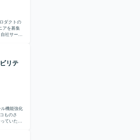
望ましいで
ができま
ロダクトの
ドとして開
ニアを募集
に所属し、
ムの業務生
近い歴史のあ
プロダクト
テナビリテ
月単位のプ
一貫してご
な判断にお
。 【求
画いただけ
開発を進め
と連携しな
ール機能強化
ない状況で
いて表層的
を行っていただ
た思考プロ
トエンドおよ
設計を進め
を通じてユ
的なAI機能