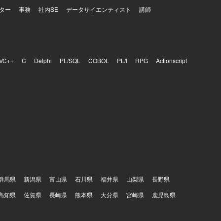
ター
事務
社内SE
データサイエンティスト
講師
VC++
C
Delphi
PL/SQL
COBOL
PL/I
RPG
Actionscript
群馬県
新潟県
富山県
石川県
福井県
山梨県
長野県
高知県
佐賀県
長崎県
熊本県
大分県
宮崎県
鹿児島県