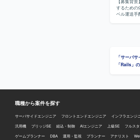
【募集背景
決までの道筋を示せる
するための体制強化と
機能および
ベル運送手
きるポジシ
していただ
ト推進を主導
がら、事業要件をプロ
PoCなど
を理解しな
【開発環境】 バ
し、ペア/
Docker、
ルなど新しい
Redux、s
の魅力】 
AWS（EC2、R
「サーバサ
ロダクトの
ど）、Ansi
な環境での
「Rails
Slack、J
な開発プロセスに関わるこ
Rails、フ
AWS上で構築
利用していま
理、Circl
ルとしてCla
職種から案件を探す
Slack、No
サーバサイドエンジニア
フロントエンドエンジニア
インフラエンジ
汎用機
ブリッジSE
組込・制御
AIエンジニア
上級SE
フルスタ
ゲームプランナー
DBA
運用・監視
プランナー
アナリスト
W