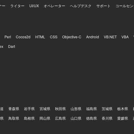
ナー
ライター
UI/UX
オペレーター
ヘルプデスク
サポート
コールセン
Perl
Cocos2d
HTML
CSS
Objective-C
Android
VB.NET
VBA
ex
Dart
道
青森県
岩手県
宮城県
秋田県
山形県
福島県
茨城県
栃木県
県
鳥取県
島根県
岡山県
広島県
山口県
徳島県
香川県
愛媛県