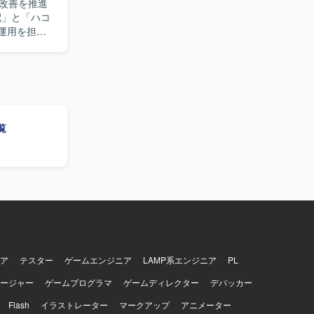
改善を推進
ることがで
運用を担当
プロジェク
どを行いな
用した開発・
きます。
発を重視
Redis、
、AIツー
act、
インフラは
き、複数プ
nstalkな
覧
ネイティブ
、GitHub、
したモダン
。インフラは
mbdaなどを
バージョン管
います。AIツー
ーションには
ア
テスター
ゲームエンジニア
LAMP系エンジニア
PL
ージャー
ゲームプログラマ
ゲームディレクター
デバッカー
Flash
イラストレーター
マークアップ
アニメーター