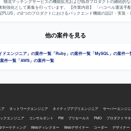
】 物流マッチングサービスの機能拡充および既存プロダクトの継続的な
方にご活躍いただけます。 【ポジションの魅力】 経理向けSaaSの追加
して募集を行っています。 【作業内容】 「ハコベル運送手配」と「ハコ
新規システム開発において、設計フェーズからテストまで一貫して関わ
配PLUS」の2つのプロダクトにおけるバックエンド機能の設計・実装・
ョンです。多数のステークホルダーと連携しながら、設計品質の担保と
きます。新機能追加や既存機能の改善、パフォーマンスチューニングな
する経験を積むことができます。Ruby on RailsやAWS、生成AIを活
ダクトに反映していきます。 【求める人物像】 プロダクトや事業の課題
、モダンな技術スタックを活かした上流工程中心の業務に携わることがで
がら主体的に開発を進めていただける方を求めています。チームでの開
ックエンドはGo、Ruby on Rails、Unicorn、Nginx、PostgreSQL、
他の案件を見る
モブプログラミングなどの開発スタイルにも柔軟に取り組んでいただける方
Elasticsearchなどを利用しております。フロントエンドはTypeScript、Re
技術の活用にも前向きに取り組んでいただける方が望ましいです。 【ポジション
tyled-components、Storybook、Webpackなどを利用しております。
物流マッチングサービスの中核となるバックエンド開発に携わることがで
DS、ElastiCache、S3、ElasticsearchService、Lambda、ElasticBea
イドエンジニア」の案件一覧
「Ruby」の案件一覧
「MySQL」の案件一
機能開発・運用を通じてスケーラブルなアーキテクチャ設計やクラウド
ble、Datadog、CircleCI、Engine Yardなどを利用しております。その他
開発経験を積むことができます。AI駆動開発や最新の開発ツールを活用
」の案件一覧
「AWS」の案件一覧
IRA、Notionなどのツールを利用しております。
とができます。 【開発環境】 バックエンドはRuby、Ruby on
ロントエンドはTypeScript、React、Next.js、Vue.jsを利用しています
されており、ECS、EC2、RDS/Aurora、DynamoDB、S3、SQS、La
す。Dockerを用いたコンテナ環境で開発を行い、Git/GitHubによる
eCI、GitHub Actions、CodeBuildによるCI/CDパイプラインを構築して
ude Code、GitHub Copilot、Devin、Geminiを活用し、コミュニケ
tion、Google Workspaceを利用しています。
ニア
ネットワークエンジニア
ネイティブアプリエンジニア
サーバーエンジニ
ックエンジニア
コンサルタント
PM
プリセールス
PMO
プロダクトマネ
ebマーケティング
Webディレクター
Webデザイナー
コーダー
デザイナー