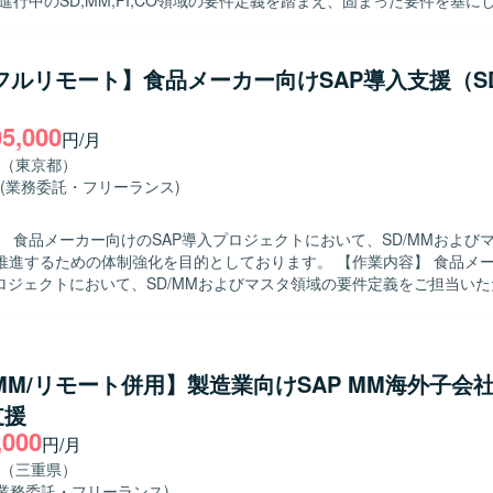
進行中のSD,MM,FI,CO領域の要件定義を踏まえ、固まった要件を基に
をご対応いただきます。対象領域の業務・要件を整理し、共通フォーマ
Pベースの管理システムの設計を行っていただきます。その後、概要設計
程に引き継ぎ、設計完了後は開発フェーズにも関与いただく想定です。 【求め
/フルリモート】食品メーカー向けSAP導入支援（SD
顧客担当者やチームメンバーと積極的にコミュニケーションを図りながら
）
り整理していける方を求めております。自ら課題を抽出し、周囲と協力
05,000
に動ける方にマッチするポジションです。 【ポジションの魅力】 大規模メー
円/月
となる管理システムの共通化プロジェクトに参画いただくことで、複数
（東京都）
SAP導入・設計経験を積むことができます。上流工程から開発工程まで
(業務委託・フリーランス)
、業務知識と技術スキルの双方を高められる環境です。 【開発環境】 SAPを中
・販売管理システムの構築環境となります。SD,MM,FI,COなど複数
】 食品メーカー向けのSAP導入プロジェクトにおいて、SD/MMおよび
設計および開発を行います。
るための体制強化を目的としております。 【作業内容】 食品メーカー向けの
プロジェクトにおいて、SD/MMおよびマスタ領域の要件定義をご担当い
整理や関係者との調整を行いながら、上流工程を中心にプロジェクトを
、主体的に上
を求めております。 【ポジションの魅力】 食品メーカー向けの大規模
プロジェクトにおいて、SD/MMおよびマスタ領域の上流工程をリードす
/MM/リモート併用】製造業向けSAP MM海外子会
ことができます。 【開発環境】 SAPを中心としたERP環境での導入プロジェク
支援
,000
円/月
（三重県）
(業務委託・フリーランス)