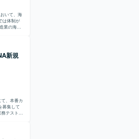
において、海
では体制が
MM、PP、
キルに応じ
程のいずれ
NA新規
をとりなが
業務プロセ
て上流工程
プロジェクト
きます。
にて、本番カ
を募集して
し、開発者へ
いただきま
理を行って
オーバー後