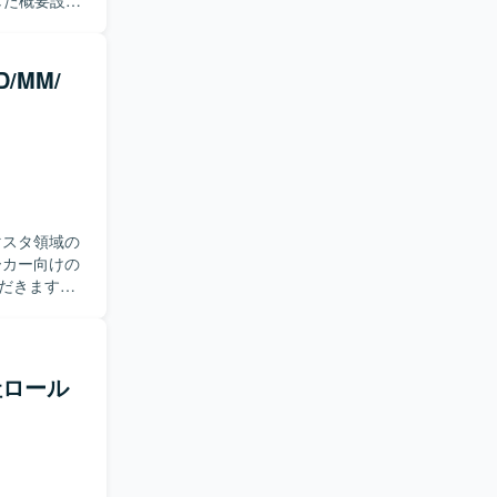
した概要設計
ットで管理
で定義した
る
/MM/
、要件を正
しながら解
モジュール
一連の流れ
モジュールを
マスタ領域の
ただきます。
推進してい
る経験を積む
社ロール
トとなります。