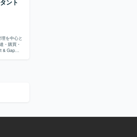
ルタント
ただける方
し、主体的に
係者と協調
本番カットオ
管理を中心と
SAPのス
 本番後の
& Gapを
得ることが
ストおよび
ただける方
円滑に連携
コンサルタ
ジュールとの
る可能性があ