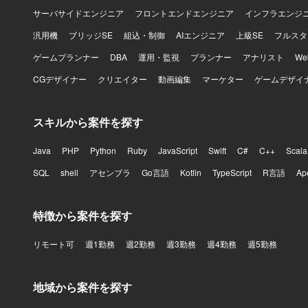
サーバサイドエンジニア
フロントエンドエンジニア
インフラエンジ
汎用機
ブリッジSE
組込・制御
AIエンジニア
上級SE
フルスタ
ゲームプランナー
DBA
運用・監視
プランナー
アナリスト
W
CGデザイナー
クリエイター
動画編集
マーケター
ゲームデザイ
スキルから案件を探す
Java
PHP
Python
Ruby
JavaScript
Swift
C#
C++
Scala
SQL
shell
アセンブラ
Go言語
Kotlin
TypeScript
R言語
Ap
特徴から案件を探す
リモート可
週1勤務
週2勤務
週3勤務
週4勤務
週5勤務
地域から案件を探す