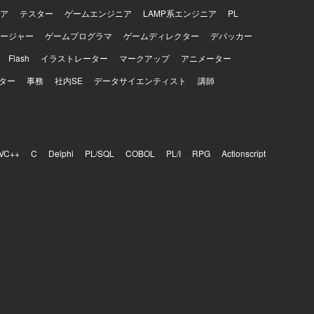
ア
テスター
ゲームエンジニア
LAMP系エンジニア
PL
ージャー
ゲームプログラマ
ゲームディレクター
デバッカー
Flash
イラストレーター
マークアップ
アニメーター
ター
事務
社内SE
データサイエンティスト
講師
VC++
C
Delphi
PL/SQL
COBOL
PL/I
RPG
Actionscript