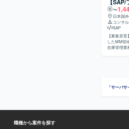
【SAP
の追加要望対応
1,4
〜
と直接会話
を求めてお
日本国外
キャッチア
コンサル
して粘り強く
SAP
力】 大手産
【募集背景】
ーバー前後
したMM領域の
キルを高め
在庫管理業務
追加要望対
実施し、日
できます。 【開発環境】 SAP S/4HANA（MMモジュール）、アドオンプログラム（ABAP）を
移行支援にも携わっていただ
用いた環境
解を持ち、
を求めてい
できる方を歓迎します。 【ポジションの魅力】 
ローバルな
「サーバサ
ントとして
連携知識の習得も期待できます。 【
中心としたシ
ります。
職種から案件を探す