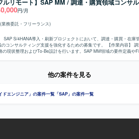
/フルリモート】SAP MM / 調達・購買領域コンサ
フェーズにおける業務を継続してご対応いただきます。 【求める人物像】 顧客
40,000
円/月
しながら業務を進めることができ、報告・連絡・相談を適切に行ってい
ります。 SAP MMモジュールに関する未知の領域についても自ら調査
ップできる方を歓迎いたします。 業務や課題の背景を理解しながら、関
(業務委託・フリーランス)
対応いただける方にご活躍いただきたいと考えております。 【ポジションの魅
業機械メーカー向けのSAP S/4HANA新規導入プロジェクトに参画し、
 SAP S/4HANA導入・刷新プロジェクトにおいて、調達・購買・在庫
の重要なフェーズに携わることができます。 MM領域における業務知識と
コンサルティング支援を強化するための募集です。 【作業内容】 調達・購買・
ながら、顧客折衝や課題対応など上流寄りの経験を積むことができます。
の現状整理およびTo-Be設計を行います。SAP MM領域の要件定義やFit 
応フェーズを通じて、継続的な業務改善やシステム活用に関わる経験を
本側ユーザー、海外チーム、ベンダーとの英日での調整を行います。テ
きます。 【求める人物像】 調達・購買・在庫管理業務に対する理
での作業となります。
SAP MM領域での上流工程から一連のプロセスに主体的に取り組んでい
他の案件を見る
ます。日本語と英語でのコミュニケーションに長け、国内外の関係者と
SAP S/4HANA導入・刷新という大規模かつグ
プロジェクトに参画し、調達・購買領域における専門性とバイリンガル
イドエンジニア」の案件一覧
「SAP」の案件一覧
の経験を高めていただけます。MMリードとしてのキャリア形成や他モ
開発環境】 SAP S/4HANAまたはECC環境上でのMM領域を
ステムです。AribaやCoupaなど外部購買システムとの連携が発生す