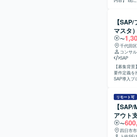
内容】 既に
以降の工程
可能なSA
内容を開発工
【SAP
人物像】 
マスタ
しく汲み取
1,3
決に向けて主体的
〜
カーの基幹
千代田区
をまたいだ
コンサル
に関わることで
SAP
心とした生産
【募集背景
対象とした
要件定義を推進す
SAP導入
業務要件の
ただきます。 【求める人物像】 関係者と円滑にコミュニケーションを取りながら
流工程をリードできる方
リモート可
SAP導入
【SAP
アウト
600
〜
四日市市
上級SE