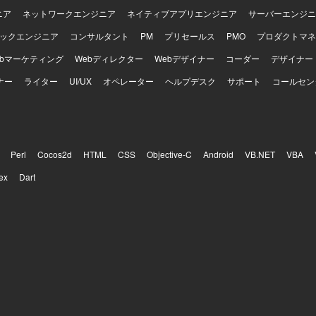
ニア
ネットワークエンジニア
ネイティブアプリエンジニア
サーバーエンジニ
ックエンジニア
コンサルタント
PM
プリセールス
PMO
プロダクトマネ
ebマーケティング
Webディレクター
Webデザイナー
コーダー
デザイナー
ナー
ライター
UI/UX
オペレーター
ヘルプデスク
サポート
コールセン
Perl
Cocos2d
HTML
CSS
Objective-C
Android
VB.NET
VBA
ex
Dart