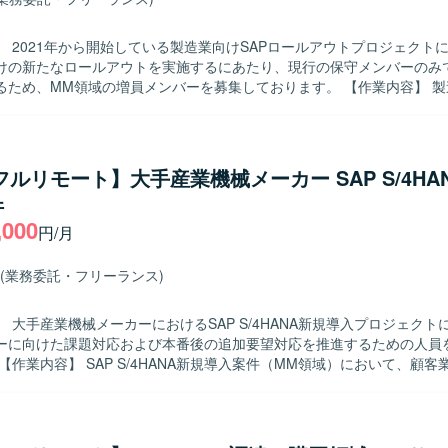
】 2021年から開始している製造業向けSAPロールアウトプロジェクト
けの新たなロールアウトを実施するにあたり、現行の保守メンバーのみ
め、MM領域の増員メンバーを募集しております。 【作業内容】 製造業の海外
SAPロールアウトプロジェクトに参画していただきます。現在FI、SD、
域が運用されている中で、MM領域をご担当いただきます。ご経験やス
件の整理を中心とした上流工程、またはABAP開発を中心とした実装工
たします。 【求める人物像】 SAP MM領域への理解を深めながら
/フルリモート】大手産業機械メーカー SAP S/4HA
務に取り組んでいただける方、ステークホルダーとコミュニケーション
件
整理や開発内容の調整を進めていただける方を求めております。 【ポジションの
,000
外子会社向けロールアウトプロジェクトに参画することで、グローバルな
円/月
標準機能の双方に関する知見を深めていただけます。また、ご経験に応じ
程まで幅広いフェーズに関わることができるため、MM領域の専門性と
(業務委託・フリーランス)
けます。 【開発環境】 SAP環境におけるMM領域を中心とした
、PP、WMなど複数モジュールが連携するシステム構成で作業していただ
 大手産業機械メーカーにおけるSAP S/4HANA新規導入プロジェクト
ーに向けた課題対応および本番後の追加要望対応を推進するための人員
課題対応の調査・機能検証を行っていただきます。 仕様変更内容を整理
び受入テストを実施していただきます。 データ移行関連作業を担当して
作業を進めるうえでの顧客との打ち合わせに参加し、業務内容や課題の整
す。 本番カットオーバーに向けた課題・追加要望対応および本番カット