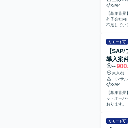
SAP
【募集背景
外子会社向
不足しているた
子会社向け
WMの各領
て、業務要
リモート可
か、もしくは両方をお任せい
【SAP
主体的に業
導入案
ら業務要件の
900
魅力】 海
〜
スとSAP
東京都
から実装工
コンサル
推進力の双方を高めていただ
SAP
FI、SD
【募集背景】
ットオーバ
おります。 【作業内容】 SAP S/4HANA新規導入案件（MM領域）において、顧客業務テストの
QA対応や
の指示およ
す。 上記
リモート可
いただきま