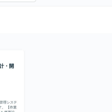
計・開
管理システ
【作業